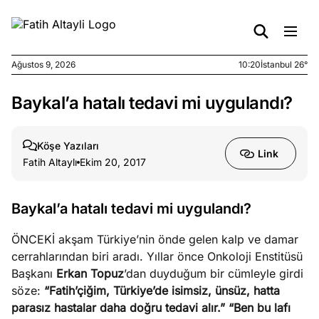
Ağustos 9, 2026
10:20
İstanbul 26°
Baykal’a hatalı tedavi mi uygulandı?
e
Ağustos
ları
7, 2026
yanın kirli
Köşe Yazıları
Link
cirinde
Fatih Altaylı
Ekim 20, 2017
a kimler
?
Baykal’a hatalı tedavi mi uygulandı?
e
Ağustos
ÖNCEKİ akşam Türkiye’nin önde gelen kalp ve damar
ları
6, 2026
cerrahlarından biri aradı. Yıllar önce Onkoloji Enstitüsü
le yasalar
Başkanı
Erkan Topuz
’dan duyduğum bir cümleyle girdi
eranduma
söze:
“Fatih’çiğim, Türkiye’de isimsiz, ünsüz, hatta
mez
parasız hastalar daha doğru tedavi alır.”
“Ben bu lafı