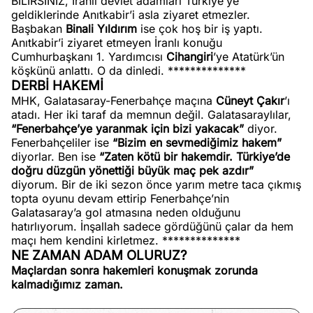
BİLİRSİNİZ, İranlı devlet adamları Türkiye’ye
geldiklerinde Anıtkabir’i asla ziyaret etmezler.
Başbakan
Binali Yıldırım
ise çok hoş bir iş yaptı.
Anıtkabir’i ziyaret etmeyen İranlı konuğu
Cumhurbaşkanı 1. Yardımcısı
Cihangiri
’ye Atatürk’ün
köşkünü anlattı. O da dinledi. **************
DERBİ HAKEMİ
MHK, Galatasaray-Fenerbahçe maçına
Cüneyt Çakır
’ı
atadı. Her iki taraf da memnun değil. Galatasaraylılar,
“Fenerbahçe’ye yaranmak için bizi yakacak”
diyor.
Fenerbahçeliler ise
“Bizim en sevmediğimiz hakem”
diyorlar. Ben ise
“Zaten kötü bir hakemdir. Türkiye’de
doğru düzgün yönettiği büyük maç pek azdır”
diyorum. Bir de iki sezon önce yarım metre taca çıkmış
topta oyunu devam ettirip Fenerbahçe’nin
Galatasaray’a gol atmasına neden olduğunu
hatırlıyorum. İnşallah sadece gördüğünü çalar da hem
maçı hem kendini kirletmez. **************
NE ZAMAN ADAM OLURUZ?
Maçlardan sonra hakemleri konuşmak zorunda
kalmadığımız zaman.