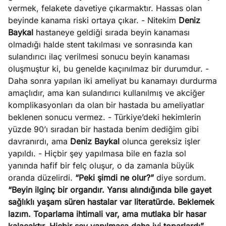
vermek, felakete davetiye çıkarmaktır. Hassas olan
beyinde kanama riski ortaya çıkar. - Nitekim
Deniz
Baykal
hastaneye geldiği sırada beyin kanaması
olmadığı halde stent takılması ve sonrasında kan
sulandırıcı ilaç verilmesi sonucu beyin kanaması
oluşmuştur ki, bu genelde kaçınılmaz bir durumdur. -
Daha sonra yapılan iki ameliyat bu kanamayı durdurma
amaçlıdır, ama kan sulandırıcı kullanılmış ve akciğer
komplikasyonları da olan bir hastada bu ameliyatlar
beklenen sonucu vermez. - Türkiye’deki hekimlerin
yüzde 90’ı sıradan bir hastada benim dediğim gibi
davranırdı, ama
Deniz Baykal
olunca gereksiz işler
yapıldı. - Hiçbir şey yapılmasa bile en fazla sol
yanında hafif bir felç oluşur, o da zamanla büyük
oranda düzelirdi.
“Peki şimdi ne olur?”
diye sordum.
“Beyin ilginç bir organdır. Yarısı alındığında bile gayet
sağlıklı yaşam süren hastalar var literatürde. Beklemek
lazım. Toparlama ihtimali var, ama mutlaka bir hasar