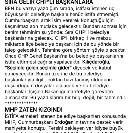
SIRA GELİR CHP’Lİ BAŞKANLARA
BEN bu yazıyı yazdığım sırada, istifası istenen üç
büyükşehir belediye başkanı henüz istifa etmemişti.
Cumhurbaşkanı artık isim vererek konuştuğu için,
kaçınılmaz son mutlaka gelecektir. Bundan sonrası için
benim tahminim şu yönde: Sıra CHP’li belediye
başkanlarına gelecek. CHP’li birkaç il ve mebzul
miktarda ilçe belediye başkanı için de bu yönde bir
talep gelecektir. Tahmine göre yöntem şöyle olacaktır.
Önce CHP Genel Başkanı’na bu belediye başkanlarını
istifa ettirmesi çağrısı yapılacaktır.
Kılıçdaroğlu,
“Seçimle gelen seçimle gider”
diyecek ve kabul
etmeyecektir. Bunun üzerine de bu belediye
başkanlarıyla ilgili, çoktan hazırlanmış olduğunu
düşündüğüm dosyalar açılacak ve bu belediye
başkanları İçişleri Bakanlığı marifetiyle görevden
alınacaktır. Bu yazdıklarım bir bilgi değil, bir tahmindir.
**************
MHP ZATEN KIZGINDI
İSTİFA etmeleri istenen belediye başkanları konusunda
MHP, Cumhurbaşkanı
Erdoğan
’ın tavrına destek verir
mahiyette konuştu. Tersini bekleyen var idiyse büyük