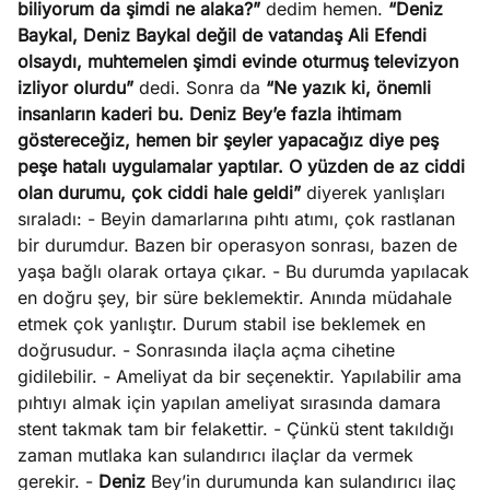
biliyorum da şimdi ne alaka?”
dedim hemen.
“Deniz
e
Ağustos
Baykal, Deniz Baykal değil de vatandaş Ali Efendi
ları
5, 2026
olsaydı, muhtemelen şimdi evinde oturmuş televizyon
nca stok
izliyor olurdu”
dedi. Sonra da
“Ne yazık ki, önemli
Köşe
Spor
Otomob
sı caiz
insanların kaderi bu. Deniz Bey’e fazla ihtimam
Yazıları
Yazıları
Yazıları
ir!
göstereceğiz, hemen bir şeyler yapacağız diye peş
peşe hatalı uygulamalar yaptılar. O yüzden de az ciddi
olan durumu, çok ciddi hale geldi”
diyerek yanlışları
sıraladı: - Beyin damarlarına pıhtı atımı, çok rastlanan
bir durumdur. Bazen bir operasyon sonrası, bazen de
yaşa bağlı olarak ortaya çıkar. - Bu durumda yapılacak
en doğru şey, bir süre beklemektir. Anında müdahale
etmek çok yanlıştır. Durum stabil ise beklemek en
doğrusudur. - Sonrasında ilaçla açma cihetine
gidilebilir. - Ameliyat da bir seçenektir. Yapılabilir ama
pıhtıyı almak için yapılan ameliyat sırasında damara
stent takmak tam bir felakettir. - Çünkü stent takıldığı
zaman mutlaka kan sulandırıcı ilaçlar da vermek
gerekir. -
Deniz
Bey’in durumunda kan sulandırıcı ilaç