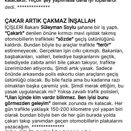
kalacaktır. Hiçbir şey yapılmasa daha iyi toparlardı”
dedi. **************
ÇAKAR ARTIK ÇAKMAZ İNŞALLAH
İÇİŞLERİ Bakanı
Süleyman Soylu
şahane bir iş yaptı.
“Çakarlı”
denilen önüne kırmızı mavi ışıldak takmış
otomobillerin trafikteki
“sözde”
geçiş üstünlüğünü
kaldırdı. Bundan böyle bu araçlar trafikte
“terör”
estiremeyecek. Gerçekten işin cılkı çıkmıştı. Bakanları,
başbakanları, valileri, belediye başkanlarını geçtik,
belediyede zabıta amiri bile çakarı takıyor, trafikte
üzerimizden atlıyordu. Şimdi artık yasak. Sadece
önünde arkasında polis eskortu olan araçların geçiş
üstünlüğü olacak. Bu bile fazla ama bu kadarına razı
olmaktan başka çaremiz yok. Şimdi merak ettiğim, bu
yasak uygulanacak mı? Yoksa zavallı trafik polisleri,
“Ulan içinde kim vardır bilinmez. Ben iyisi bunu
görmezden geleyim”
demek zorunda mı kalacak. Her
gün trafikte yaklaşık 150-200 kilometre yol yapan biri
olarak bundan böyle ben de her gün burada yolda
çakarı takıp yanımdan geçen otomobillerin plakalarını
yazacağım. **************