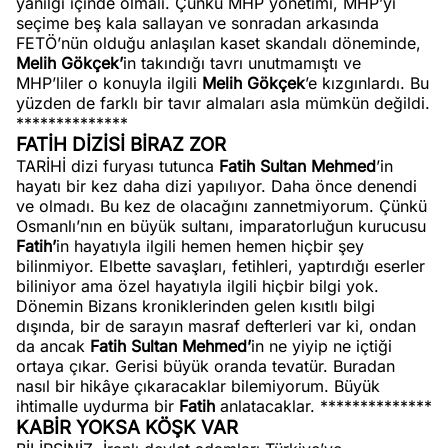
yanılgı içinde olmalı. Çünkü MHP yönetimi, MHP’yi
seçime beş kala sallayan ve sonradan arkasında
FETÖ’nün olduğu anlaşılan kaset skandalı döneminde,
Melih Gökçek’
in takındığı tavrı unutmamıştı ve
MHP’liler o konuyla ilgili
Melih Gökçek
’e kızgınlardı. Bu
yüzden de farklı bir tavır almaları asla mümkün değildi.
**************
FATİH DİZİSİ BİRAZ ZOR
TARİHİ dizi furyası tutunca
Fatih Sultan Mehmed
’in
hayatı bir kez daha dizi yapılıyor. Daha önce denendi
ve olmadı. Bu kez de olacağını zannetmiyorum. Çünkü
Osmanlı’nın en büyük sultanı, imparatorluğun kurucusu
Fatih’
in hayatıyla ilgili hemen hemen hiçbir şey
bilinmiyor. Elbette savaşları, fetihleri, yaptırdığı eserler
biliniyor ama özel hayatıyla ilgili hiçbir bilgi yok.
Dönemin Bizans kroniklerinden gelen kısıtlı bilgi
dışında, bir de sarayın masraf defterleri var ki, ondan
da ancak
Fatih Sultan Mehmed’
in ne yiyip ne içtiği
ortaya çıkar. Gerisi büyük oranda tevatür. Buradan
nasıl bir hikâye çıkaracaklar bilemiyorum. Büyük
ihtimalle uydurma bir
Fatih
anlatacaklar. **************
KABİR YOKSA KÖŞK VAR