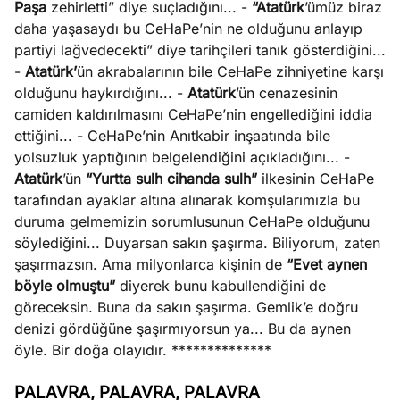
Paşa
zehirletti” diye suçladığını... -
“Atatürk
’ümüz biraz
ları
4, 2026
daha yaşasaydı bu CeHaPe’nin ne olduğunu anlayıp
kiye’den
partiyi lağvedecekti” diye tarihçileri tanık gösterdiğini...
e umutlu
-
Atatürk’
ün akrabalarının bile CeHaPe zihniyetine karşı
duğumu
olduğunu haykırdığını... -
Atatürk
’ün cenazesinin
Köşe
Spor
Otomob
mek ister
camiden kaldırılmasını CeHaPe’nin engellediğini iddia
Yazıları
Yazıları
Yazıları
iniz?
ettiğini... - CeHaPe’nin Anıtkabir inşaatında bile
yolsuzluk yaptığının belgelendiğini açıkladığını... -
Atatürk
’ün
“Yurtta sulh cihanda sulh”
ilkesinin CeHaPe
tarafından ayaklar altına alınarak komşularımızla bu
duruma gelmemizin sorumlusunun CeHaPe olduğunu
söylediğini... Duyarsan sakın şaşırma. Biliyorum, zaten
şaşırmazsın. Ama milyonlarca kişinin de
“Evet aynen
böyle olmuştu”
diyerek bunu kabullendiğini de
göreceksin. Buna da sakın şaşırma. Gemlik’e doğru
denizi gördüğüne şaşırmıyorsun ya... Bu da aynen
öyle. Bir doğa olayıdır. **************
PALAVRA, PALAVRA, PALAVRA