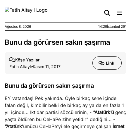
Ağustos 8, 2026
14:29
İstanbul 29°
Bunu da görürsen sakın şaşırma
e
Ağustos
ları
6, 2026
le yasalar
Köşe Yazıları
Link
eranduma
Fatih Altaylı
Kasım 11, 2017
mez
Bunu da görürsen sakın şaşırma
e
Ağustos
ları
5, 2026
EY vatandaş! Pek yakında. Öyle birkaç sene içinde
nca stok
falan değil, kimbilir belki de birkaç ay ya da en fazla 1
sı caiz
yıl içinde... İktidar partisi sözcülerinin, -
“Atatürk’ü
genç
ir!
yaşta öldüren bu CeHaPe zihniyetidir” dediğini... -
“Atatürk’
ümüzü CeHaPe’yi ele geçirmeye çalışan
İsmet
e
Ağustos