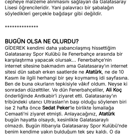
cepheye malzeme alınmasını sağlayan da Galatasaray
Lisesi öğrencileridir. Yani palavracı bir şabalağın
söyledikleri gerçekle bağdaşır gibi değildir.
**************
BUGÜN OLSA NE OLURDU?
GİDEREK kendimi daha yabancılaşmış hissettiğim
Galatasaray Spor Kulübü ile Fenerbahçe arasında bir
karşılaştırma yapacak olursak... Fenerbahçe’nin
internet sitesine bakmadım ama Galatasaray’ın internet
sitesi dün sabah erken saatlerde ne
Atatürk
, ne de 10
Kasım ile ilgili herhangi bir şey koymamış idi sayfasına.
Ben de buna okurların tepkisiyle vâkıf oldum. Neyse ki
sonradan düzelttiler. Ve dün Fenerbahçeliler,
Ali Koç
önderliğinde Anıtkabir’i ziyaret etti. Galatasaray’ın
tribündeki utancı Ultraslan’ın başı olduğu söylenen biri
ise 2 hafta önce
Sedat Peker
’le birlikte İsmailağa
Cemaati’ni ziyaret etmişti. Anlayacağınız,
Atatürk
bugün hayatta olsaydı, kesinlikle Galatasaraylı
olmazdı. Bugün itibarıyla Galatasaray Spor Kulübü’nde
benim kendime yakın bulduğum tek şey kaldı. O da