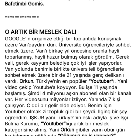
Bafetimbi Gomis.
**************
O ARTIK BİR MESLEK DALI
GOOGLE’ın organize ettiği bir toplantıda konuşmak
üzere Van’daydım dün. Üniversite öğrencileriyle sohbet
etmek üzere. Van’ı birkaç yıl öncesine oranla hayli
toparlanmış, hayli huzur bulmuş olarak gördüm. Gerek
vali, gerek kayyum belediye çok iyi işler yapıyorlar.
Van yolunda benimle birlikte üniversiteli öğrencilerle
sohbet etmek üzere bir de 21 yaşında genç delikanlı
vardı.
Orkun.
Türkiye’nin en popüler
“Youtuber”
ı. Yani
video çekip Youtube’a koyuyor. Bu işe 11 yaşında
başlamış. Şimdi 4 milyonu aşkın abonesi olan bir kanalı
var. Her videosunu milyonlar izliyor. Yanında 7 kişi
çalışıyor. Ciddi bir gelir elde ediyor. Benim için
Youtuber olmak zirzopluk gibi bir şeydi. İlginç bir şey
öğrendim. İŞKUR yani Türkiye’nin eski adıyla İş ve İşçi
Bulma Kurumu,
“Youtuber”
lığı artık bir meslek
kategorisine almış. Yani
Orkun
gibiler yarın öbür gün
kız istemeye gittiğinde
“Oğlumuz ne iş yapıyor?”