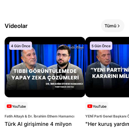
Videolar
Tümü
4 Gün Önce
5 Gün Önce
YouTube
YouTube
Fatih Altaylı & Dr. İbrahim Ethem Hamamcı
YENİ Parti Genel Başkanı 
Altaylı
Türk AI girişimine 4 milyon
"Her kuruş yardı