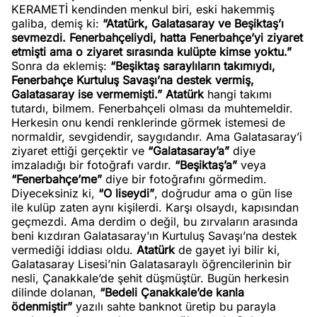
KERAMETİ kendinden menkul biri, eski hakemmiş
galiba, demiş ki:
“Atatürk, Galatasaray ve Beşiktaş’ı
sevmezdi. Fenerbahçeliydi, hatta Fenerbahçe’yi ziyaret
etmişti ama o ziyaret sırasında kulüpte kimse yoktu.”
Sonra da eklemiş:
“Beşiktaş saraylıların takımıydı,
Fenerbahçe Kurtuluş Savaşı’na destek vermiş,
Galatasaray ise vermemişti.”
Atatürk
hangi takımı
tutardı, bilmem. Fenerbahçeli olması da muhtemeldir.
Herkesin onu kendi renklerinde görmek istemesi de
normaldir, sevgidendir, saygıdandır. Ama Galatasaray’i
ziyaret ettiği gerçektir ve
“Galatasaray’a”
diye
imzaladığı bir fotoğrafı vardır.
“Beşiktaş’a”
veya
“Fenerbahçe’me”
diye bir fotoğrafını görmedim.
Diyeceksiniz ki,
“O liseydi”
, doğrudur ama o gün lise
ile kulüp zaten aynı kişilerdi. Karşı olsaydı, kapısından
geçmezdi. Ama derdim o değil, bu zırvaların arasında
beni kızdıran Galatasaray’ın Kurtuluş Savaşı’na destek
vermediği iddiası oldu.
Atatürk
de gayet iyi bilir ki,
Galatasaray Lisesi’nin Galatasaraylı öğrencilerinin bir
nesli, Çanakkale’de şehit düşmüştür. Bugün herkesin
dilinde dolanan,
“Bedeli Çanakkale’de kanla
ödenmiştir”
yazılı sahte banknot üretip bu parayla