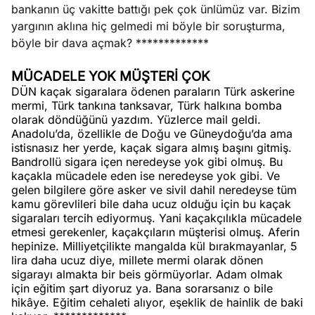
bankanın üç vakitte battığı pek çok ünlümüz var. Bizim
yargının aklına hiç gelmedi mi böyle bir soruşturma,
böyle bir dava açmak? *************
MÜCADELE YOK MÜŞTERİ ÇOK
DÜN kaçak sigaralara ödenen paraların Türk askerine
mermi, Türk tankına tanksavar, Türk halkına bomba
olarak döndüğünü yazdım. Yüzlerce mail geldi.
Anadolu’da, özellikle de Doğu ve Güneydoğu’da ama
istisnasız her yerde, kaçak sigara almış başını gitmiş.
Bandrollü sigara içen neredeyse yok gibi olmuş. Bu
kaçakla mücadele eden ise neredeyse yok gibi. Ve
gelen bilgilere göre asker ve sivil dahil neredeyse tüm
kamu görevlileri bile daha ucuz olduğu için bu kaçak
sigaraları tercih ediyormuş. Yani kaçakçılıkla mücadele
etmesi gerekenler, kaçakçıların müşterisi olmuş. Aferin
hepinize. Milliyetçilikte mangalda kül bırakmayanlar, 5
lira daha ucuz diye, millete mermi olarak dönen
sigarayı almakta bir beis görmüyorlar. Adam olmak
için eğitim şart diyoruz ya. Bana sorarsanız o bile
hikâye. Eğitim cehaleti alıyor, eşeklik de hainlik de baki