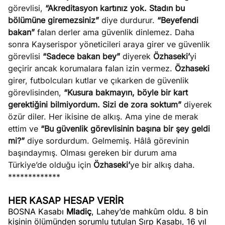
e
görevlisi,
“Akreditasyon kartınız yok. Stadın bu
Ağustos
ları
5, 2026
bölümüne giremezsiniz”
diye durdurur.
“Beyefendi
nca stok
bakan”
falan derler ama güvenlik dinlemez. Daha
Köşe
Spor
Otomob
sı caiz
sonra Kayserispor yöneticileri araya girer ve güvenlik
Yazıları
Yazıları
Yazıları
ir!
görevlisi
“Sadece bakan bey”
diyerek
Özhaseki’
yi
geçirir ancak korumalara falan izin vermez.
Özhaseki
girer, futbolcuları kutlar ve çıkarken de güvenlik
görevlisinden,
“Kusura bakmayın, böyle bir kart
gerektiğini bilmiyordum. Sizi de zora soktum”
diyerek
özür diler. Her ikisine de alkış. Ama yine de merak
ettim ve
“Bu güvenlik görevlisinin başına bir şey geldi
mi?”
diye sordurdum. Gelmemiş. Hâlâ görevinin
başındaymış. Olması gereken bir durum ama
Türkiye’de olduğu için
Özhaseki’
ye bir alkış daha.
*************
HER KASAP HESAP VERİR
BOSNA Kasabı
Mladiç
, Lahey’de mahkûm oldu. 8 bin
kişinin ölümünden sorumlu tutulan Sırp Kasabı, 16 yıl