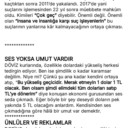
kaçtıktan sonra 2011’de yakalandı. 2017’de yani
suçlarını işlemesinden 22 yıl sonra müebbete mahkûm
oldu. Kimileri
“Çok geç”
diyebilir. Önemli değil. Önemli
olan
“insana ve insanlığa karşı suç işleyenlerin”
bu
suçlarının yanlarına kâr kalmayacağının ortaya çıkması.
*************
SES YOKSA UMUT VARDIR
DÖVİZ kurlarında, özellikle dolardaki yükseliş herkesi
tedirgin ediyor. Ben ise şimdilik o kadar karamsar
değilim. Niye mi? Çünkü şu ana kadar kendini ortaya
atıp, “
Bu yükseliş geçicidir. Merak etmeyin 1 dolar 1 TL
olacak. Ben olsam şimdi elimdeki tüm dolarları satıp
TL’ye dönerim”
diye konuşan ekonomi gurusundan ses
seda çıkmadı. Eğer böyle bir şey deseydi doların pek
yakında 5 TL olacağını anlardım. Kendisinden ses
çıkmadığına göre hâlâ bir umut var demektir.
*************
ÜNLÜLER VE REKLAMLAR