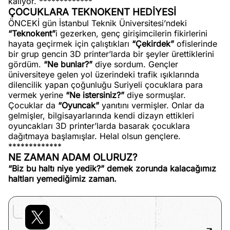
kalıyor. *************
ÇOCUKLARA TEKNOKENT HEDİYESİ
ÖNCEKİ gün İstanbul Teknik Üniversitesi’ndeki
“Teknokent”
i gezerken, genç girişimcilerin fikirlerini
hayata geçirmek için çalıştıkları
“Çekirdek”
ofislerinde
bir grup gencin 3D printer’larda bir şeyler ürettiklerini
gördüm.
“Ne bunlar?”
diye sordum. Gençler
üniversiteye gelen yol üzerindeki trafik ışıklarında
dilencilik yapan çoğunluğu Suriyeli çocuklara para
vermek yerine
“Ne istersiniz?”
diye sormuşlar.
Çocuklar da
“Oyuncak”
yanıtını vermişler. Onlar da
gelmişler, bilgisayarlarında kendi dizayn ettikleri
oyuncakları 3D printer’larda basarak çocuklara
dağıtmaya başlamışlar. Helal olsun gençlere.
*************
NE ZAMAN ADAM OLURUZ?
“Biz bu haltı niye yedik?” demek zorunda kalacağımız
haltları yemediğimiz zaman.