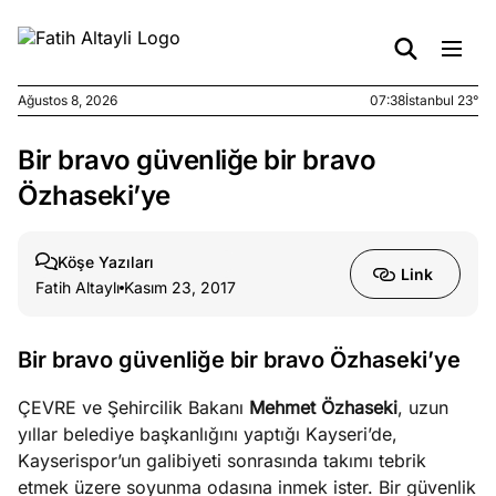
Ağustos 8, 2026
07:38
İstanbul 23°
Bir bravo güvenliğe bir bravo
e
Ağustos
ları
7, 2026
Özhaseki’ye
yanın kirli
cirinde
Köşe Yazıları
a kimler
Link
Fatih Altaylı
Kasım 23, 2017
?
e
Ağustos
Bir bravo güvenliğe bir bravo Özhaseki’ye
ları
6, 2026
le yasalar
ÇEVRE ve Şehircilik Bakanı
Mehmet Özhaseki
, uzun
eranduma
yıllar belediye başkanlığını yaptığı Kayseri’de,
mez
Kayserispor’un galibiyeti sonrasında takımı tebrik
etmek üzere soyunma odasına inmek ister. Bir güvenlik