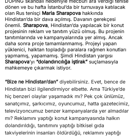
DOPİNG skandalı nedeniyle mecburi ara verdiği tenise
dönen ve bu hafta İstanbul’da bir turnuvaya katılacak
olan Rus tenisçi
Maria Sharapova
hakkında
Hindistan’da bir dava açılmış. Davanın gerekçesi
önemli.
Sharapova
, Hindistan’da yapılacak bir konut
projesinin reklam ve tanıtım yüzü olmuş. Bu projenin
tanıtımlarında ve kampanyalarında yer almış. Ancak
daha sonra proje tamamlanmamış. Projeyi yapan
yüklenici, halktan topladığı paralara rağmen konutları
yapmamış, yapamamış. Şimdi Hindistan yargısı
Sharapova
’yı
“dolandırıcılığa iştirak”
suçlamasıyla
mahkemeye çıkarmak istiyor.
“Bize ne Hindistan’dan”
diyebilirsiniz. Evet, bence de
Hindistan bizi ilgilendirmiyor elbette. Ama Türkiye’de
hiç benzeri olaylar yaşamadık mı? Pek çok ünlümüz,
sanatçımız, şarkıcımız, oyuncumuz, hatta gazetecimiz,
televizyoncumuz benzer kampanyalarda yer almadılar
mı? Reklamını yaptığı konut kampanyasında halkın
dolandırıldığı, tanıtımını yaptığı bitkisel gıda
takviyelerinin insanları öldürdüğü, reklamını yaptığı