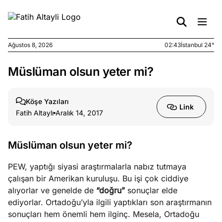
Ağustos 8, 2026
02:43
İstanbul 24°
Müslüman olsun yeter mi?
e
Ağustos
ları
7, 2026
yanın kirli
Köşe Yazıları
Link
cirinde
Fatih Altaylı
Aralık 14, 2017
a kimler
?
Müslüman olsun yeter mi?
e
Ağustos
PEW, yaptığı siyasi araştırmalarla nabız tutmaya
ları
6, 2026
çalışan bir Amerikan kuruluşu. Bu işi çok ciddiye
le yasalar
alıyorlar ve genelde de
“doğru”
sonuçlar elde
eranduma
ediyorlar. Ortadoğu’yla ilgili yaptıkları son araştırmanın
mez
sonuçları hem önemli hem ilginç. Mesela, Ortadoğu