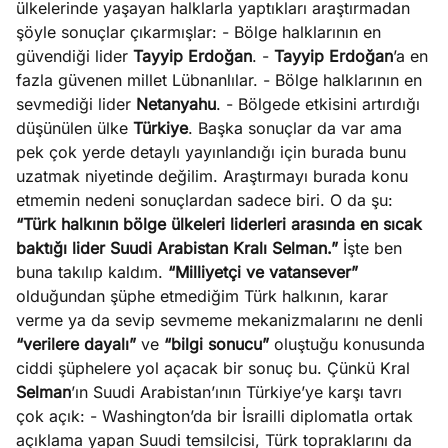
ülkelerinde yaşayan halklarla yaptıkları araştırmadan
e
Ağustos
şöyle sonuçlar çıkarmışlar: - Bölge halklarının en
ları
5, 2026
güvendiği lider
Tayyip
Erdoğan
. -
Tayyip Erdoğan
’a en
nca stok
fazla güvenen millet Lübnanlılar. - Bölge halklarının en
Köşe
Spor
Otomob
sı caiz
sevmediği lider
Netanyahu
. - Bölgede etkisini artırdığı
Yazıları
Yazıları
Yazıları
ir!
düşünülen ülke
Türkiye
. Başka sonuçlar da var ama
pek çok yerde detaylı yayınlandığı için burada bunu
uzatmak niyetinde değilim. Araştırmayı burada konu
etmemin nedeni sonuçlardan sadece biri. O da şu:
“Türk halkının bölge ülkeleri liderleri arasında en sıcak
baktığı lider Suudi Arabistan Kralı Selman.”
İşte ben
buna takılıp kaldım.
“Milliyetçi ve vatansever”
olduğundan şüphe etmediğim Türk halkının, karar
verme ya da sevip sevmeme mekanizmalarını ne denli
“verilere dayalı”
ve
“bilgi sonucu”
oluştuğu konusunda
ciddi şüphelere yol açacak bir sonuç bu. Çünkü Kral
Selman
’ın Suudi Arabistan’ının Türkiye’ye karşı tavrı
çok açık: - Washington’da bir İsrailli diplomatla ortak
açıklama yapan Suudi temsilcisi, Türk topraklarını da