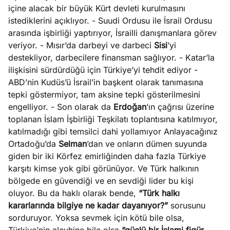
içine alacak bir büyük Kürt devleti kurulmasını
istediklerini açıklıyor. - Suudi Ordusu ile İsrail Ordusu
arasında işbirliği yaptırıyor, İsrailli danışmanlara görev
veriyor. - Mısır’da darbeyi ve darbeci
Sisi
’yi
destekliyor, darbecilere finansman sağlıyor. - Katar’la
ilişkisini sürdürdüğü için Türkiye’yi tehdit ediyor -
ABD’nin Kudüs’ü İsrail’in başkent olarak tanımasına
tepki göstermiyor, tam aksine tepki gösterilmesini
engelliyor. - Son olarak da
Erdoğan
’ın çağrısı üzerine
toplanan İslam İşbirliği Teşkilatı toplantısına katılmıyor,
katılmadığı gibi temsilci dahi yollamıyor Anlayacağınız
Ortadoğu’da
Selman
’dan ve onların dümen suyunda
giden bir iki Körfez emirliğinden daha fazla Türkiye
karşıtı kimse yok gibi görünüyor. Ve Türk halkının
bölgede en güvendiği ve en sevdiği lider bu kişi
oluyor. Bu da haklı olarak bende,
“Türk halkı
kararlarında bilgiye ne kadar dayanıyor?”
sorusunu
sorduruyor. Yoksa sevmek için kötü bile olsa,