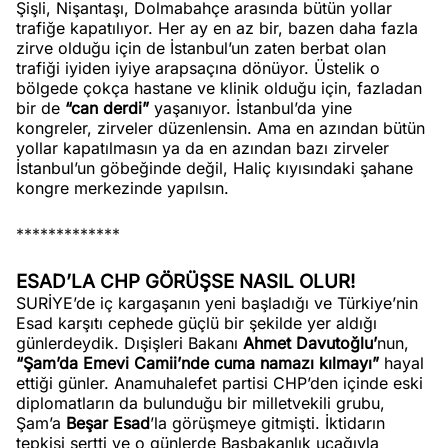
Şişli, Nişantaşı, Dolmabahçe arasında bütün yollar
trafiğe kapatılıyor. Her ay en az bir, bazen daha fazla
zirve olduğu için de İstanbul’un zaten berbat olan
trafiği iyiden iyiye arapsaçına dönüyor. Üstelik o
bölgede çokça hastane ve klinik olduğu için, fazladan
bir de
“can derdi”
yaşanıyor. İstanbul’da yine
kongreler, zirveler düzenlensin. Ama en azından bütün
yollar kapatılmasın ya da en azından bazı zirveler
İstanbul’un göbeğinde değil, Haliç kıyısındaki şahane
kongre merkezinde yapılsın.
*************
ESAD’LA CHP GÖRÜŞSE NASIL OLUR!
SURİYE’de iç kargaşanın yeni başladığı ve Türkiye’nin
Esad karşıtı cephede güçlü bir şekilde yer aldığı
günlerdeydik. Dışişleri Bakanı
Ahmet Davutoğlu’
nun,
“Şam’da Emevi Camii’nde cuma namazı kılmayı”
hayal
ettiği günler. Anamuhalefet partisi CHP’den içinde eski
diplomatların da bulunduğu bir milletvekili grubu,
Şam’a
Beşar Esad
’la görüşmeye gitmişti. İktidarın
tepkisi sertti ve o günlerde Başbakanlık uçağıyla