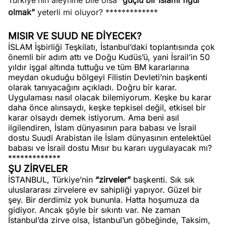
Türkiye’nin aleyhine bile olsa
“güçlü bir İslami figür
olmak”
yeterli mi oluyor? *************
MISIR VE SUUD NE DİYECEK?
İSLAM İşbirliği Teşkilatı, İstanbul’daki toplantısında çok
önemli bir adım attı ve Doğu Kudüs’ü, yani İsrail’in 50
yıldır işgal altında tuttuğu ve tüm BM kararlarına
meydan okuduğu bölgeyi Filistin Devleti’nin başkenti
olarak tanıyacağını açıkladı. Doğru bir karar.
Uygulaması nasıl olacak bilemiyorum. Keşke bu karar
daha önce alınsaydı, keşke tepkisel değil, etkisel bir
karar olsaydı demek istiyorum. Ama beni asıl
ilgilendiren, İslam dünyasının para babası ve İsrail
dostu Suudi Arabistan ile İslam dünyasının entelektüel
babası ve İsrail dostu Mısır bu kararı uygulayacak mı?
*************
ŞU ZİRVELER
İSTANBUL, Türkiye’nin
“zirveler”
başkenti. Sık sık
uluslararası zirvelere ev sahipliği yapıyor. Güzel bir
şey. Bir derdimiz yok bununla. Hatta hoşumuza da
gidiyor. Ancak şöyle bir sıkıntı var. Ne zaman
İstanbul’da zirve olsa, İstanbul’un göbeğinde, Taksim,