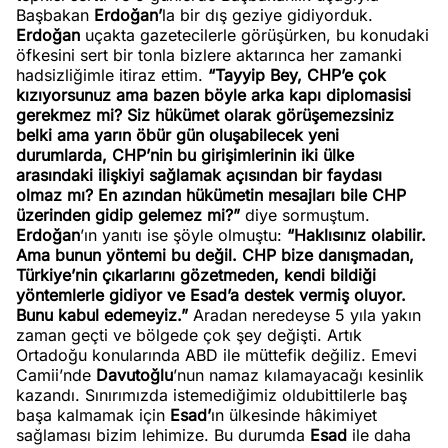
Başbakan
Erdoğan’
la bir dış geziye gidiyorduk.
Erdoğan
uçakta gazetecilerle görüşürken, bu konudaki
öfkesini sert bir tonla bizlere aktarınca her zamanki
hadsizliğimle itiraz ettim.
“Tayyip Bey, CHP’e çok
kızıyorsunuz ama bazen böyle arka kapı diplomasisi
gerekmez mi? Siz hükümet olarak görüşemezsiniz
belki ama yarın öbür gün oluşabilecek yeni
durumlarda, CHP’nin bu girişimlerinin iki ülke
arasındaki ilişkiyi sağlamak açısından bir faydası
olmaz mı? En azından hükümetin mesajları bile CHP
üzerinden gidip gelemez mi?”
diye sormuştum.
Erdoğan
’ın yanıtı ise şöyle olmuştu:
“Haklısınız olabilir.
Ama bunun yöntemi bu değil. CHP bize danışmadan,
Türkiye’nin çıkarlarını gözetmeden, kendi bildiği
yöntemlerle gidiyor ve Esad’a destek vermiş oluyor.
Bunu kabul edemeyiz.”
Aradan neredeyse 5 yıla yakın
zaman geçti ve bölgede çok şey değişti. Artık
Ortadoğu konularında ABD ile müttefik değiliz. Emevi
Camii’nde
Davutoğlu
’nun namaz kılamayacağı kesinlik
kazandı. Sınırımızda istemediğimiz oldubittilerle baş
başa kalmamak için
Esad’
ın ülkesinde hâkimiyet
sağlaması bizim lehimize. Bu durumda
Esad
ile daha