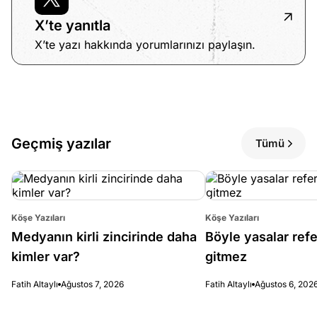
e
Ağustos
X’te yanıtla
ları
5, 2026
nca stok
X’te yazı hakkında yorumlarınızı paylaşın.
Köşe
Spor
Otomob
sı caiz
Yazıları
Yazıları
Yazıları
ir!
Geçmiş yazılar
Tümü
Köşe Yazıları
Köşe Yazıları
Medyanın kirli zincirinde daha
Böyle yasalar re
kimler var?
gitmez
Fatih Altaylı
Ağustos 7, 2026
Fatih Altaylı
Ağustos 6, 202