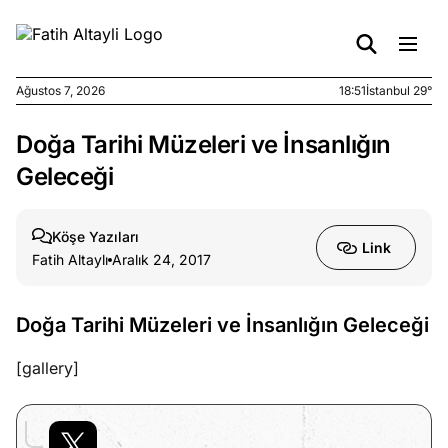
Ağustos 7, 2026
18:51
İstanbul 29°
Doğa Tarihi Müzeleri ve İnsanlığın
e
Ağustos
ları
7, 2026
Geleceği
yanın kirli
cirinde
Köşe Yazıları
a kimler
Link
Fatih Altaylı
Aralık 24, 2017
?
e
Ağustos
Doğa Tarihi Müzeleri ve İnsanlığın Geleceği
ları
6, 2026
le yasalar
[gallery]
eranduma
mez