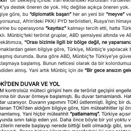
kin”
bir bekleyiş içinde. İran etkisindeki Kürdistan Yurtseverl
K’ya destek öneren de yok. Hiç değilse açıkça öneren yok. G
lgiye göre, bu
“diplomatik başarı”
her an yeni bir
“meyve”
ve
iyorsunuz, Afrin’deki PKK/ PYD teröristleri, Rusya’nın himay
erine bu operasyona
“kayıtsız”
kalmayı tercih etti, hatta Tür
klı. Münbiç’teki terörist gruplar, ABD şemsiyesi altında ve AB
rekâtımıza,
“Orası bizimle ilgili bir bölge değil, ne yaparsanı
ynaklardan gelen bilgiye göre, Türkiye, Münbiç’e yapılaca
laşmış durumda. Buna göre ABD, Münbiç’te Türkiye’ye güven
klaşmaya başlamış. Bunun neticesi olarak da bir kolordumu
diden almış. Yani artık Münbiç için de
“Bir gece ansızın gele
Kİ’DEN DUVAR VE YOL
 kontrolsüz mülteci girişini hem de terörist geçişini engel
nırına bir duvar örmeye başlamıştı. Bu duvar tamamlandı. H
ar uzanıyor. Duvarın yapımını TOKİ üstlenmişti. İlginç bir du
llanan TOKİ’den aldığım bilgiye göre, tüm müteahhitler işi 
mamlamış. Yani hiçbir müteahhit
“patlamamış”.
Türkiye açısı
unda sınırı takip eden yol. Daha önce böyle bir yol yoktu v
zilerin nerede başlayıp nerede bittiği belli olmadığı gibi, sı