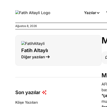
Yazılar
Ağustos 8, 2026
Köşe Yazıları
M
Medyanın kirli zincirinde dah
Fatih Altaylı
Köşe Yazıları
Diğer yazıları
Böyle yasalar referanduma g
Köşe Yazıları
M
İnanca stok arası caiz midir!
AF
ba
Son yazılar
“ça
mu
Köşe Yazıları