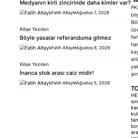
“sa
Medyanın kirli zincirinde daha kimler var?
PK
Fatih Altaylı
Ağustos 7, 2026
bi
Bil
Köşe Yazıları
üz
far
Böyle yasalar referanduma gitmez
ha
Fatih Altaylı
Ağustos 6, 2026
ka
an
Köşe Yazıları
ya
İnanca stok arası caiz midir!
şim
Fatih Altaylı
Ağustos 5, 2026
TO
HEM
sı
kad
ku
ta
boy
ara