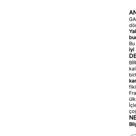
AN
GA
dön
Ya
bud
Bu 
iy
D
BİR
kal
bir
ka
fik
Fra
ülk
İçl
ço
N
Bil