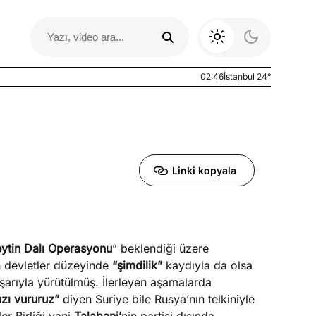
02:46
İstanbul 24°
Linki kopyala
ytin Dalı Operasyonu
” beklendiği üzere
Otomobil Yazıları
 devletler düzeyinde
“şimdilik”
kaydıyla da olsa
şarıyla yürütülmüş. İlerleyen aşamalarda
zı vururuz”
diyen Suriye bile Rusya’nın telkiniyle