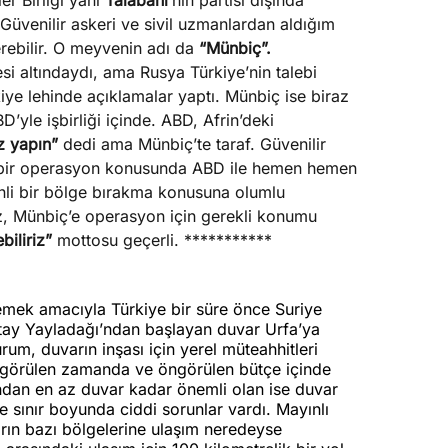
er Birliği yani
Talabani’
nin partisi dışında
üvenilir askeri ve sivil uzmanlardan aldığım
rebilir. O meyvenin adı da
“Münbiç”.
esi altındaydı, ama Rusya Türkiye’nin talebi
kiye lehinde açıklamalar yaptı. Münbiç ise biraz
D’yle işbirliği içinde. ABD, Afrin’deki
z yapın”
dedi ama Münbiç’te taraf. Güvenilir
k bir operasyon konusunda ABD ile hemen hemen
li bir bölge bırakma konusuna olumlu
z, Münbiç’e operasyon için gerekli konumu
biliriz”
mottosu geçerli. ***********
lemek amacıyla Türkiye bir süre önce Suriye
atay Yayladağı’ndan başlayan duvar Urfa’ya
rum, duvarın inşası için yerel müteahhitleri
öngörülen zamanda ve öngörülen bütçe içinde
ndan en az duvar kadar önemli olan ise duvar
e sınır boyunda ciddi sorunlar vardı. Mayınlı
nırın bazı bölgelerine ulaşım neredeyse