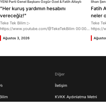
YENİ Parti Genel Başkanı Özgür Özel & Fatih Altaylı
İlhan Şen
"Her kuruş yardımın hesabını
Fatih A
vereceğiz!"
neler 
Teke Tek Bilim ▷
Teke Tek
https://www.youtube.com/@TekeTekBilim 00:00
https://
Giriş 01:58 Butlan kararı 05:58 Butlan kararı kimin
Giriş 02
Ağustos 3, 2026
Ağusto
meselesi? 11:32 Kılıçdaroğlu bu günlerin sinyalini
geldiğin
vermiş miydi? 17:16 Halktan böyle bir destek
büründü
bekliyor muydu? 25:40 CHP'den ayrılma kararı
Doğan'nı
30:09 AK Parti'ye geçişlerin duracağının garantisi
neler ka
var mı? 48:12 Cemil Tugay kalacak mı? 50:13
sonra Fa
CHP'de Özgür Özel'e yakın isimler kaldı mı? 52:50
Oyuncula
Yargıtay kararından eminken neden partiden
Diğer
mi? 22:2
ayrıldı? 56:53 İttifak arayışı olacak mı? 1:01:43
ailesi va
lı
Seçim güvenliğini nasıl sağlayacak? 1:06:25 Ekrem
İletişim
etkiliyo
İmamoğlu merkezli bir parti kuruldu? 1:10:03
eğitimi 
Bilim
Özgür Özel'in fezlekeleri ve dokunulmazlığın
KVKK Aydınlatma Metni
serüveni
kalkma ihtimali 1:14:38 Anket sonuçlarına nasıl
mühendis