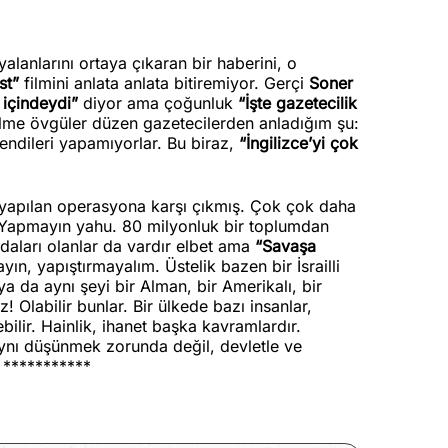
alanlarını ortaya çıkaran bir haberini, o
st”
filmini anlata anlata bitiremiyor. Gerçi
Soner
 içindeydi”
diyor ama çoğunluk
“İşte gazetecilik
filme övgüler düzen gazetecilerden anladığım şu:
kendileri yapamıyorlar. Bu biraz,
“İngilizce’yi çok
’e yapılan operasyona karşı çıkmış. Çok çok daha
r. Yapmayın yahu. 80 milyonluk bir toplumdan
andaları olanlar da vardır elbet ama
“Savaşa
yın, yapıştırmayalım. Üstelik bazen bir İsrailli
ce ya da aynı şeyi bir Alman, bir Amerikalı, bir
 Olabilir bunlar. Bir ülkede bazı insanlar,
ebilir. Hainlik, ihanet başka kavramlardır.
aynı düşünmek zorunda değil, devletle ve
 ***********