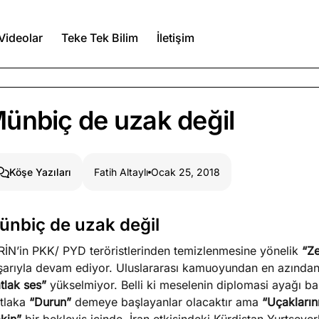
Videolar
Teke Tek Bilim
İletişim
Ağustos 7, 2026
ünbiç de uzak değil
a kimler var?
Ağustos 6, 2026
Fatih Altaylı
Ocak 25, 2018
Köşe Yazıları
itmez
Ağustos 5, 2026
ünbiç de uzak değil
RİN’in PKK/ PYD teröristlerinden temizlenmesine yönelik
“Ze
Köşe Yazıları
Spor Yazıları
şarıyla devam ediyor. Uluslararası kamuoyundan en azından
tlak ses”
yükselmiyor. Belli ki meselenin diplomasi ayağı ba
tlaka
“Durun”
demeye başlayanlar olacaktır ama
“Uçaklarını