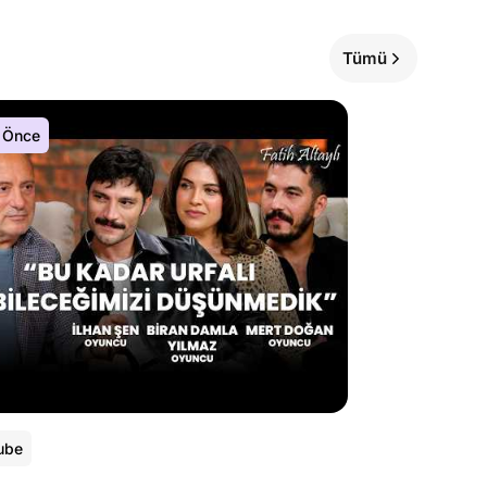
Tümü
 Önce
ube