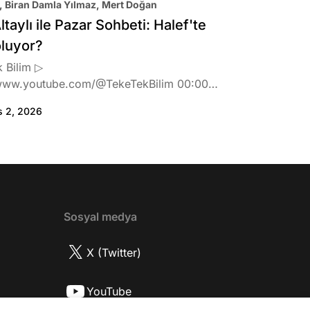
, Biran Damla Yılmaz, Mert Doğan
ltaylı ile Pazar Sohbeti: Halef'te
oluyor?
 Bilim ▷
www.youtube.com/@TekeTekBilim 00:00
:46 Biran Damla Yılmaz dizi teklifi
s 2, 2026
de neler hissetti? 05:41 Oynadığı role nasıl
? 08:06 Mert Doğan nereli? 09:21 Mert
 rolü ve şivesi 11:21 Oynadığı karaktere
ttı? 17:52 İlhan Şen, ayakkabı eleştirisinden
tih Altaylı'ya gıcık oldu mu? 19:15
r Urfa'yı sevdi mi? 20:40 Urfa'yı gezdiler
2 Biran Damla Yılmaz nereli, nasıl bir
Sosyal medya
r? 26:57 Şehirdışı diziler özel hayatlarını
r mu? 30:18 Mert Doğan'ın oyunculuk
X (Twitter)
nasıl? 33:52 İlhan Şen'in oyunculuk
 nasıl başladı? 35:47 Aziz Yıldırım
YouTube
 olduğu için mühendisliği seçtiği doğru