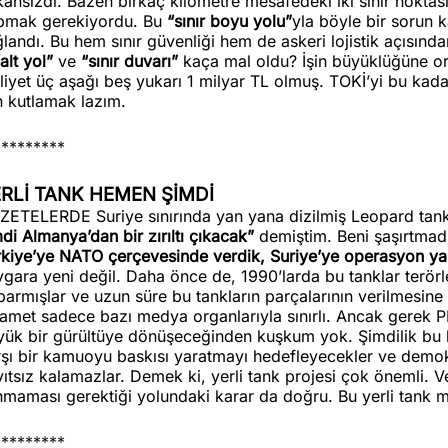
ânsızdı. Bazen birkaç kilometre mesafedeki iki sınır noktası 
pmak gerekiyordu. Bu
“sınır boyu yolu”
yla böyle bir sorun 
landı. Bu hem sınır güvenliği hem de askeri lojistik açısınd
alt yol”
ve
“sınır duvarı”
kaça mal oldu? İşin büyüklüğüne o
iyet üç aşağı beş yukarı 1 milyar TL olmuş. TOKİ’yi bu kada
in kutlamak lazım.
*********
RLİ TANK HEMEN ŞİMDİ
ZETELERDE Suriye sınırında yan yana dizilmiş Leopard tankl
di Almanya’dan bir zırıltı çıkacak”
demiştim. Beni şaşırtmad
rkiye’ye NATO çerçevesinde verdik, Suriye’ye operasyon yap
gara yeni değil. Daha önce de, 1990’larda bu tanklar terör
armışlar ve uzun süre bu tankların parçalarının verilmesin
yamet sadece bazı medya organlarıyla sınırlı. Ancak gerek 
yük bir gürültüye dönüşeceğinden kuşkum yok. Şimdilik bu
rşı bir kamuoyu baskısı yaratmayı hedefleyecekler ve demok
yıtsız kalamazlar. Demek ki, yerli tank projesi çok önemli.
ınmaması gerektiği yolundaki karar da doğru. Bu yerli tank
*********