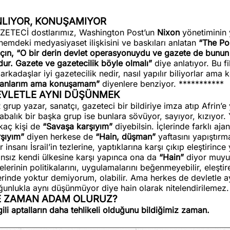
LIYOR, KONUŞAMIYOR
ZETECİ dostlarımız, Washington Post’un
Nixon
yönetiminin y
emdeki medyasiyaset ilişkisini ve baskıları anlatan
“The Po
lçın, “O bir derin devlet operasyonuydu ve gazete de bunun
ur. Gazete ve gazetecilik böyle olmalı”
diye anlatıyor. Bu 
arkadaşlar iyi gazetecilik nedir, nasıl yapılır biliyorlar ama 
i anlarım ama konuşamam”
diyenlere benziyor. ***********
EVLETLE AYNI DÜŞÜNMEK
 grup yazar, sanatçı, gazeteci bir bildiriye imza atıp Afrin
abalık bir başka grup ise bunlara sövüyor, sayıyor, kızıyo
kaç kişi de
“Savaşa karşıyım”
diyebilsin. İçlerinde farklı aj
rşıyım”
diyen herkese de
“Hain, düşman”
yaftasını yapıştırma
ir insanı İsrail’in tezlerine, yaptıklarına karşı çıkıp eleştirin
nsız kendi ülkesine karşı yapınca ona da
“Hain”
diyor muyuz!
elerinin politikalarını, uygulamalarını beğenmeyebilir, eleştir
erinde yoktur demiyorum, olabilir. Ama herkes de devletle 
ğunlukla aynı düşünmüyor diye hain olarak nitelendirilemez.
E ZAMAN ADAM OLURUZ?
gili aptalların daha tehlikeli olduğunu bildiğimiz zaman.