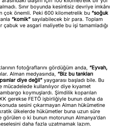
arasındaki ulaşım için 100 kilometrelik bir yol
kalmadı. Sınır boyunda kesintisiz devriye imkânı
an çok önemli. Peki 600 kilometrelik bu
“soğuk
ranla
“komik”
sayılabilecek bir para. Toplam
r çabuk ve asgari maliyetle bu işi tamamladığı
arının fotoğraflarını gördüğüm anda,
“Eyvah,
ılar. Alman medyasında,
“Biz bu tankları
sınlar diye değil”
yaygarası başladı bile. Bu
le mücadelede kullanılıyor diye kıyamet
e ambargo koymuşlardı. Şimdilik koparılan
PKK gerekse FETÖ işbirliğiyle bunun daha da
 konuda sesini çıkarmayan Alman hükümetine
ratik ülkelerde hükümetler buna uzun süre
 Ve görülen o ki bunun motorunun Almanya’dan
 meselesini daha fazla uzatmamak lazım.