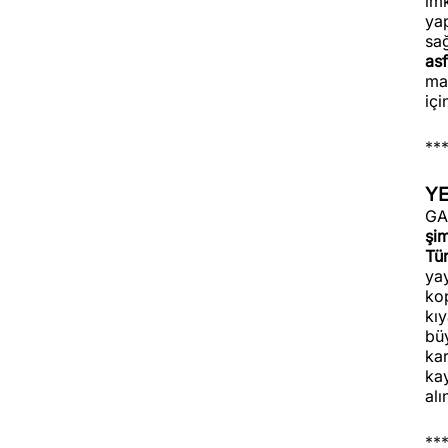
imk
ya
sağ
asf
mal
iç
**
YE
GA
şim
Tü
yay
kop
kı
bü
ka
ka
al
**