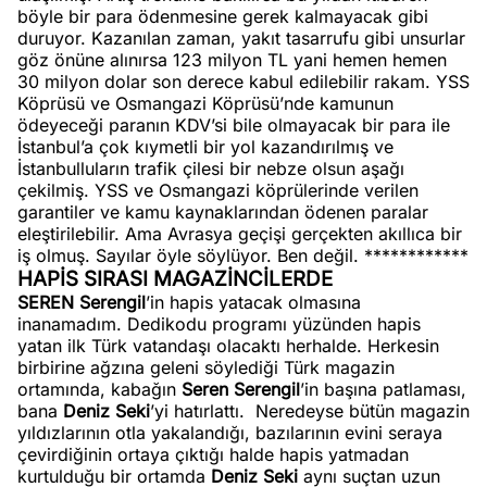
böyle bir para ödenmesine gerek kalmayacak gibi
duruyor. Kazanılan zaman, yakıt tasarrufu gibi unsurlar
göz önüne alınırsa 123 milyon TL yani hemen hemen
30 milyon dolar son derece kabul edilebilir rakam. YSS
Köprüsü ve Osmangazi Köprüsü’nde kamunun
ödeyeceği paranın KDV’si bile olmayacak bir para ile
İstanbul’a çok kıymetli bir yol kazandırılmış ve
İstanbulluların trafik çilesi bir nebze olsun aşağı
çekilmiş. YSS ve Osmangazi köprülerinde verilen
garantiler ve kamu kaynaklarından ödenen paralar
eleştirilebilir. Ama Avrasya geçişi gerçekten akıllıca bir
iş olmuş. Sayılar öyle söylüyor. Ben değil. ************
HAPİS SIRASI MAGAZİNCİLERDE
SEREN Serengil
’in hapis yatacak olmasına
inanamadım. Dedikodu programı yüzünden hapis
yatan ilk Türk vatandaşı olacaktı herhalde. Herkesin
birbirine ağzına geleni söylediği Türk magazin
ortamında, kabağın
Seren Serengil
’in başına patlaması,
bana
Deniz Seki
’yi hatırlattı.
Neredeyse bütün magazin
yıldızlarının otla yakalandığı, bazılarının evini seraya
çevirdiğinin ortaya çıktığı halde hapis yatmadan
kurtulduğu bir ortamda
Deniz Seki
aynı suçtan uzun