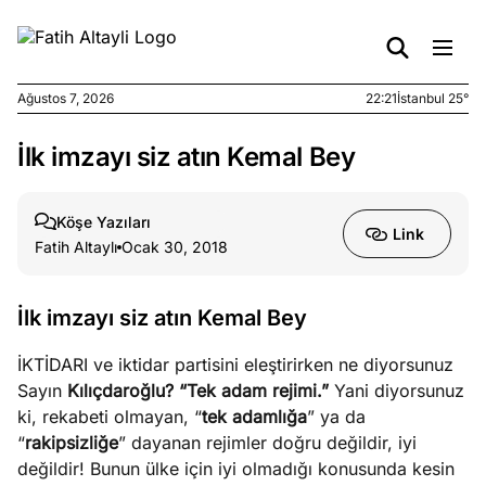
Ağustos 7, 2026
22:21
İstanbul 25°
İlk imzayı siz atın Kemal Bey
e
Ağustos
ları
7, 2026
yanın kirli
Köşe Yazıları
Link
cirinde
Fatih Altaylı
Ocak 30, 2018
a kimler
?
İlk imzayı siz atın Kemal Bey
e
Ağustos
İKTİDARI ve iktidar partisini eleştirirken ne diyorsunuz
ları
6, 2026
Sayın
Kılıçdaroğlu?
“Tek adam rejimi.”
Yani diyorsunuz
le yasalar
ki, rekabeti olmayan, “
tek adamlığa
” ya da
eranduma
“
rakipsizliğe
” dayanan rejimler doğru değildir, iyi
mez
değildir! Bunun ülke için iyi olmadığı konusunda kesin