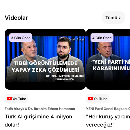
Videolar
Tümü
3 Gün Önce
4 Gün Önce
YouTube
YouTube
Fatih Altaylı & Dr. İbrahim Ethem Hamamcı
YENİ Parti Genel Başkanı 
Altaylı
Türk AI girişimine 4 milyon
"Her kuruş yardı
dolar!
vereceğiz!"