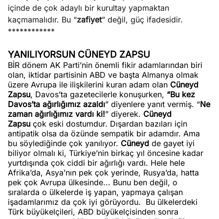
içinde de çok adaylı bir kurultay yapmaktan
kaçmamalıdır. Bu “
zafiyet
” değil, güç ifadesidir.
************
YANILIYORSUN CÜNEYD ZAPSU
BİR dönem AK Parti’nin önemli fikir adamlarından biri
olan, iktidar partisinin ABD ve başta Almanya olmak
üzere Avrupa ile ilişkilerini kuran adam olan
Cüneyd
Zapsu
, Davos’ta gazetecilerle konuşurken,
“Bu kez
Davos’ta ağırlığımız azaldı
” diyenlere yanıt vermiş. “
Ne
zaman ağırlığımız vardı ki!
” diyerek.
Cüneyd
Zapsu
çok eski dostumdur. Dışardan bazıları için
antipatik olsa da özünde sempatik bir adamdır. Ama
bu söylediğinde çok yanılıyor.
Cüneyd
de gayet iyi
biliyor olmalı ki, Türkiye’nin birkaç yıl öncesine kadar
yurtdışında çok ciddi bir ağırlığı vardı. Hele hele
Afrika’da, Asya’nın pek çok yerinde, Rusya’da, hatta
pek çok Avrupa ülkesinde... Bunu ben değil, o
sıralarda o ülkelerde iş yapan, yapmaya çalışan
işadamlarımız da çok iyi görüyordu.
Bu ülkelerdeki
Türk büyükelçileri, ABD büyükelçisinden sonra