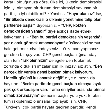
kararlı olduğunuza göre, ülke içi, ülkenin demokrasisi
e
Ağustos
için iyi olmayan bir durum demokrasiyi savunan bir
ları
5, 2026
parti için iyi olabilir mi? - Yanıtınız “
Hayır olamaz
” ise, -
nca stok
“
Bir ülkede demokrasi o ülkenin yönetimine talip olan
Köşe
Spor
Otomob
sı caiz
partilerde başlar
” diyorsanız, - “
CHP, kökten
Yazıları
Yazıları
Yazıları
ir!
demokrasiden yanadır”
diye açıkça ifade etmek
istiyorsanız, - “
Ben bu partiyi demokrasinin yaşandığı
yer olarak görmek amacındayım
” düşüncenizi somut
hale getirmek niyetindeyseniz... O zaman yapmanız
gereken bir şey var.
CHP genel başkanlığına aday
olan tüm “
rakiplerinizin
” delegelerden toplamak
zorunda oldukları imzalar için ilk imzayı siz atın. “
Ben
gerçek bir yarışla genel başkan olmak istiyorum.
Liderlik gücünü kullanarak değil
” diye o imzanızla
haykırın. “
Benim partimde genel başkan olmaya layık
pek çok arkadaşım vardır ama en iyiler arasında birinci
olmak zorundayım
” demenin başka yolu yok. Bırakın
tüm rakipleriniz o imzaları toplayabilsin. CHP,
Türkiye’yi çok partili hayata geçiren partidir. Kendi