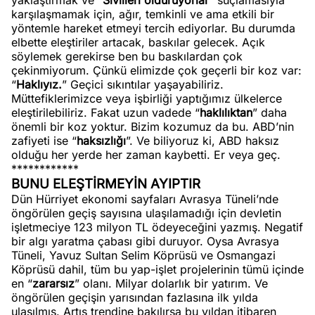
yaklaştırmak ve “
Sivilleri öldürüyorlar
” suçlamasıyla
karşılaşmamak için, ağır, temkinli ve ama etkili bir
yöntemle hareket etmeyi tercih ediyorlar. Bu durumda
elbette eleştiriler artacak, baskılar gelecek. Açık
söylemek gerekirse ben bu baskılardan çok
çekinmiyorum. Çünkü elimizde çok geçerli bir koz var:
“
Haklıyız.
” Geçici sıkıntılar yaşayabiliriz.
Müttefiklerimizce veya işbirliği yaptığımız ülkelerce
eleştirilebiliriz. Fakat uzun vadede “
haklılıktan
” daha
önemli bir koz yoktur. Bizim kozumuz da bu. ABD’nin
zafiyeti ise “
haksızlığı
”. Ve biliyoruz ki, ABD haksız
olduğu her yerde her zaman kaybetti. Er veya geç.
************
BUNU ELEŞTİRMEYİN AYIPTIR
Dün Hürriyet ekonomi sayfaları Avrasya Tüneli’nde
öngörülen geçiş sayısına ulaşılamadığı için devletin
işletmeciye 123 milyon TL ödeyeceğini yazmış. Negatif
bir algı yaratma çabası gibi duruyor. Oysa Avrasya
Tüneli, Yavuz Sultan Selim Köprüsü ve Osmangazi
Köprüsü dahil, tüm bu yap-işlet projelerinin tümü içinde
en “
zararsız
” olanı. Milyar dolarlık bir yatırım. Ve
öngörülen geçişin yarısından fazlasına ilk yılda
ulaşılmış. Artış trendine bakılırsa bu yıldan itibaren