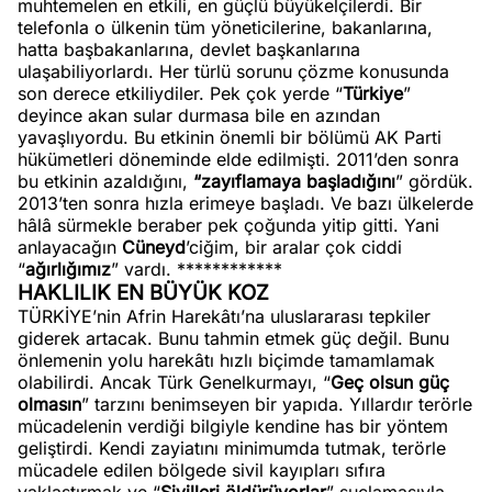
muhtemelen en etkili, en güçlü büyükelçilerdi. Bir
telefonla o ülkenin tüm yöneticilerine, bakanlarına,
hatta başbakanlarına, devlet başkanlarına
ulaşabiliyorlardı. Her türlü sorunu çözme konusunda
son derece etkiliydiler. Pek çok yerde “
Türkiye
”
deyince akan sular durmasa bile en azından
yavaşlıyordu. Bu etkinin önemli bir bölümü AK Parti
hükümetleri döneminde elde edilmişti. 2011’den sonra
bu etkinin azaldığını,
“zayıflamaya başladığını
” gördük.
2013’ten sonra hızla erimeye başladı. Ve bazı ülkelerde
hâlâ sürmekle beraber pek çoğunda yitip gitti. Yani
anlayacağın
Cüneyd
’ciğim, bir aralar çok ciddi
“
ağırlığımız
” vardı. ************
HAKLILIK EN BÜYÜK KOZ
TÜRKİYE’nin Afrin Harekâtı’na uluslararası tepkiler
giderek artacak. Bunu tahmin etmek güç değil. Bunu
önlemenin yolu harekâtı hızlı biçimde tamamlamak
olabilirdi. Ancak Türk Genelkurmayı, “
Geç olsun güç
olmasın
” tarzını benimseyen bir yapıda. Yıllardır terörle
mücadelenin verdiği bilgiyle kendine has bir yöntem
geliştirdi. Kendi zayiatını minimumda tutmak, terörle
mücadele edilen bölgede sivil kayıpları sıfıra