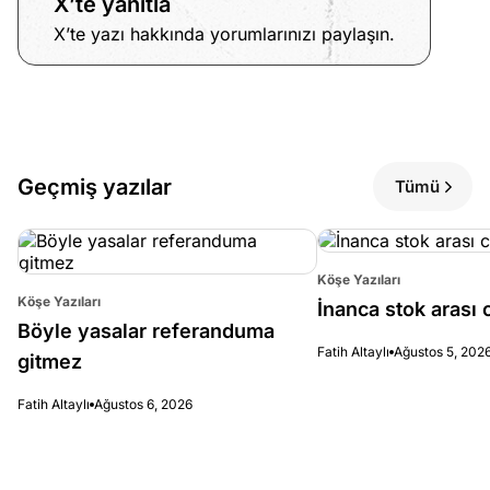
X’te yanıtla
ları
4, 2026
X’te yazı hakkında yorumlarınızı paylaşın.
kiye’den
e umutlu
duğumu
Köşe
Spor
Otomob
mek ister
Yazıları
Yazıları
Yazıları
iniz?
Geçmiş yazılar
Tümü
Köşe Yazıları
Köşe Yazıları
İnanca stok arası c
Böyle yasalar referanduma
Fatih Altaylı
Ağustos 5, 202
gitmez
Fatih Altaylı
Ağustos 6, 2026