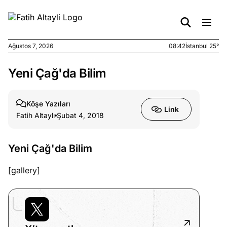
Ağustos 7, 2026
08:42
İstanbul 25°
Yeni Çağ'da Bilim
e
Ağustos
ları
6, 2026
le yasalar
Köşe Yazıları
Link
eranduma
Fatih Altaylı
Şubat 4, 2018
mez
Yeni Çağ'da Bilim
e
Ağustos
ları
5, 2026
[gallery]
nca stok
sı caiz
ir!
e
Ağustos