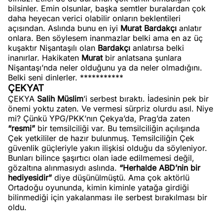
bilsinler. Emin olsunlar, başka semtler buralardan çok
daha heyecan verici olabilir onların beklentileri
açısından. Aslında bunu en iyi
Murat Bardakçı
anlatır
onlara. Ben söylesem inanmazlar belki ama en az üç
kuşaktır Nişantaşılı olan
Bardakçı
anlatırsa belki
inanırlar. Hakikaten
Murat
bir anlatsana şunlara
Nişantaşı’nda neler olduğunu ya da neler olmadığını.
Belki seni dinlerler. ***********
ÇEKYAT
ÇEKYA
Salih Müslim
’i serbest bıraktı. İadesinin pek bir
önemi yoktu zaten. Ve vermesi sürpriz olurdu asıl. Niye
mi? Çünkü YPG/PKK’nın Çekya’da, Prag’da zaten
“resmi”
bir temsilciliği var. Bu temsilciliğin açılışında
Çek yetkililer de hazır bulunmuş. Temsilciliğin Çek
güvenlik güçleriyle yakın ilişkisi olduğu da söyleniyor.
Bunları bilince şaşırtıcı olan iade edilmemesi değil,
gözaltına alınmasıydı aslında.
“Herhalde ABD’nin bir
hediyesidir”
diye düşünülmüştü. Ama çok aktörlü
Ortadoğu oyununda, kimin kiminle yatağa girdiği
bilinmediği için yakalanması ile serbest bırakılması bir
oldu.