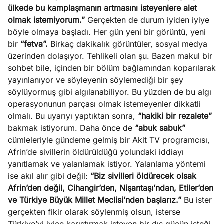
ları
4, 2026
ülkede bu kamplaşmanın artmasını isteyenlere alet
kiye’den
olmak istemiyorum.”
Gerçekten de durum iyiden iyiye
e umutlu
böyle olmaya başladı. Her gün yeni bir görüntü, yeni
duğumu
bir
“fetva”.
Birkaç dakikalık görüntüler, sosyal medya
Köşe
Spor
Otomob
mek ister
üzerinden dolaşıyor. Tehlikeli olan şu. Bazen makul bir
Yazıları
Yazıları
Yazıları
iniz?
sohbet bile, içinden bir bölüm bağlamından koparılarak
yayınlanıyor ve söyleyenin söylemediği bir şey
söylüyormuş gibi algılanabiliyor. Bu yüzden de bu algı
operasyonunun parçası olmak istemeyenler dikkatli
olmalı. Bu uyarıyı yaptıktan sonra,
“hakiki bir rezalete”
bakmak istiyorum. Daha önce de
“abuk sabuk”
cümleleriyle gündeme gelmiş bir Akit TV programcısı,
Afrin’de sivillerin öldürüldüğü yolundaki iddiayı
yanıtlamak ve yalanlamak istiyor. Yalanlama yöntemi
ise akıl alır gibi değil:
“Biz sivilleri öldürecek olsak
Afrin’den değil, Cihangir’den, Nişantaşı’ndan, Etiler’den
ve Türkiye Büyük Millet Meclisi’nden başlarız.”
Bu ister
gerçekten fikir olarak söylenmiş olsun, isterse