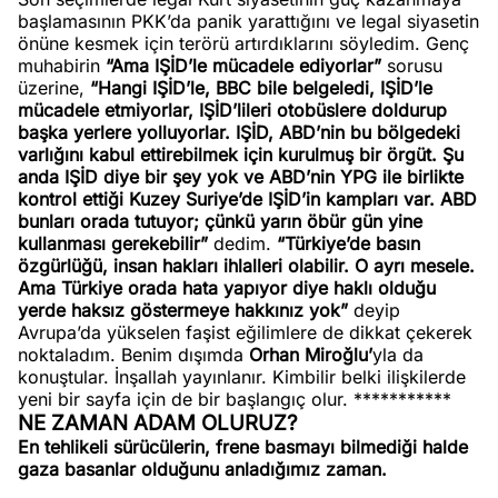
başlamasının PKK’da panik yarattığını ve legal siyasetin
önüne kesmek için terörü artırdıklarını söyledim. Genç
muhabirin
“Ama IŞİD’le mücadele ediyorlar”
sorusu
üzerine,
“Hangi IŞİD’le, BBC bile belgeledi, IŞİD’le
mücadele etmiyorlar, IŞİD’lileri otobüslere doldurup
başka yerlere yolluyorlar. IŞİD, ABD’nin bu bölgedeki
varlığını kabul ettirebilmek için kurulmuş bir örgüt. Şu
anda IŞİD diye bir şey yok ve ABD’nin YPG ile birlikte
kontrol ettiği Kuzey Suriye’de IŞİD’in kampları var. ABD
bunları orada tutuyor; çünkü yarın öbür gün yine
kullanması gerekebilir”
dedim.
“Türkiye’de basın
özgürlüğü, insan hakları ihlalleri olabilir. O ayrı mesele.
Ama Türkiye orada hata yapıyor diye haklı olduğu
yerde haksız göstermeye hakkınız yok”
deyip
Avrupa’da yükselen faşist eğilimlere de dikkat çekerek
noktaladım. Benim dışımda
Orhan Miroğlu’
yla da
konuştular. İnşallah yayınlanır. Kimbilir belki ilişkilerde
yeni bir sayfa için de bir başlangıç olur. ***********
NE ZAMAN ADAM OLURUZ?
En tehlikeli sürücülerin, frene basmayı bilmediği halde
gaza basanlar olduğunu anladığımız zaman.