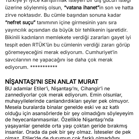
Türkiye’yi iyice karıştırmak isteyen bir dış gücün isteği
üzerine söylenmiş olsun,
“vatana ihanet”
in son ve hatta
zirve noktasıdır. Bu cümle başından sonuna kadar
“nefret suçu”
tanımının içine girmesinin yanı sıra
yayıncılık açısından da büyük bir tehlikenin işaretidir.
Bikinili kadınların memlekete verdiği zararları gayet iyi
tespit eden RTÜK’ün bu cümlenin verdiği zararı görüp
göremeyeceğini merak ediyorum. Cumhuriyet’in
savcılarının ne yapacağını ise daha çok merak
ediyorum. ***********
NİŞANTAŞI’NI SEN ANLAT MURAT
BU adamlar Etiler’i, Nişantaşı’nı, Cihangir’i ne
zannediyorlar çok merak ediyorum. Emin olsunlar,
muhayyilelerinde canlandırdıkları şeyler pek olmuyor.
Mesela buralarda binalar genelde eski ve az katlı
olduğu için asansörlerde bir şey olmadığını söyleyeyim
de heyecanlanmasınlar. Özellikle Nişantaşı’nda
yaşayanlar genelde orta yaşı çoktan geride bırakmış
insanlar. Orada da pek bir şey olmaz. İsteseler de pek
olmaz. Etiler’de de durumun çok farklı olmadığını