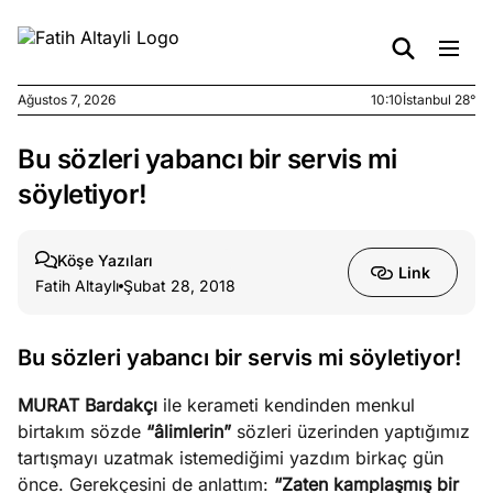
Ağustos 7, 2026
10:10
İstanbul 28°
Bu sözleri yabancı bir servis mi
e
Ağustos
ları
6, 2026
söyletiyor!
le yasalar
eranduma
Köşe Yazıları
mez
Link
Fatih Altaylı
Şubat 28, 2018
e
Ağustos
ları
5, 2026
Bu sözleri yabancı bir servis mi söyletiyor!
nca stok
sı caiz
MURAT Bardakçı
ile kerameti kendinden menkul
ir!
birtakım sözde
“âlimlerin”
sözleri üzerinden yaptığımız
tartışmayı uzatmak istemediğimi yazdım birkaç gün
e
önce. Gerekçesini de anlattım:
“Zaten kamplaşmış bir
Ağustos