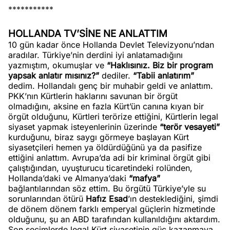
***********
HOLLANDA TV’SİNE NE ANLATTIM
10 gün kadar önce Hollanda Devlet Televizyonu’ndan
aradılar. Türkiye’nin derdini iyi anlatamadığını
yazmıştım, okumuşlar ve
“Haklısınız. Biz bir program
yapsak anlatır mısınız?”
dediler.
“Tabii anlatırım”
dedim. Hollandalı genç bir muhabir geldi ve anlattım.
PKK’nın Kürtlerin haklarını savunan bir örgüt
olmadığını, aksine en fazla Kürt’ün canına kıyan bir
örgüt olduğunu, Kürtleri terörize ettiğini, Kürtlerin legal
siyaset yapmak isteyenlerinin üzerinde
“terör vesayeti”
kurduğunu, biraz saygı görmeye başlayan Kürt
siyasetçileri hemen ya öldürdüğünü ya da pasifize
ettiğini anlattım. Avrupa’da adi bir kriminal örgüt gibi
çalıştığından, uyuşturucu ticaretindeki rolünden,
Hollanda’daki ve Almanya’daki
“mafya”
bağlantılarından söz ettim. Bu örgütü Türkiye’yle su
sorunlarından ötürü
Hafız Esad
’ın desteklediğini, şimdi
de dönem dönem farklı emperyal güçlerin hizmetinde
olduğunu, şu an ABD tarafından kullanıldığını aktardım.
Son seçimlerde legal Kürt siyasetinin güç kazanmaya