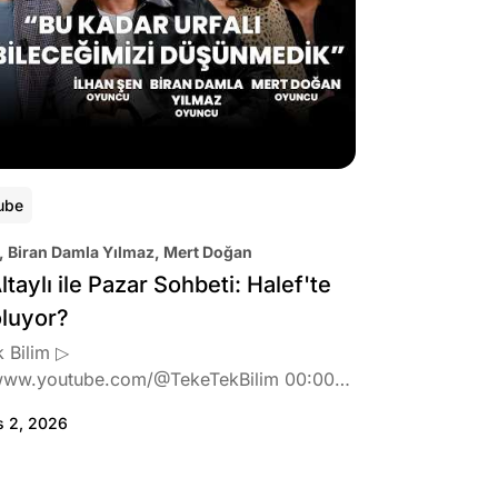
ube
, Biran Damla Yılmaz, Mert Doğan
ltaylı ile Pazar Sohbeti: Halef'te
oluyor?
 Bilim ▷
www.youtube.com/@TekeTekBilim 00:00
:46 Biran Damla Yılmaz dizi teklifi
s 2, 2026
de neler hissetti? 05:41 Oynadığı role nasıl
? 08:06 Mert Doğan nereli? 09:21 Mert
 rolü ve şivesi 11:21 Oynadığı karaktere