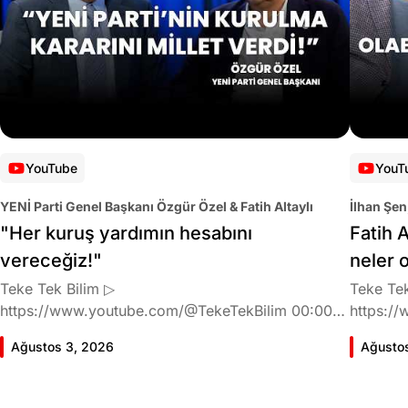
YouTube
YouT
YENİ Parti Genel Başkanı Özgür Özel & Fatih Altaylı
İlhan Şen
"Her kuruş yardımın hesabını
Fatih A
vereceğiz!"
neler 
Teke Tek Bilim ▷
Teke Tek
https://www.youtube.com/@TekeTekBilim 00:00
https://
Giriş 01:58 Butlan kararı 05:58 Butlan kararı kimin
Giriş 02
Ağustos 3, 2026
Ağusto
meselesi? 11:32 Kılıçdaroğlu bu günlerin sinyalini
geldiğin
vermiş miydi? 17:16 Halktan böyle bir destek
büründü
bekliyor muydu? 25:40 CHP'den ayrılma kararı
Doğan'nı