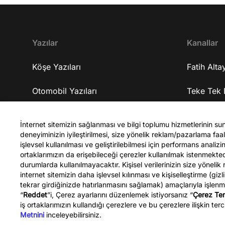
geliştirmeyi amaçlıyorlar? 16:33 Yapmaya
çalıştıkları gelişim için ne kadar sürede
tamamlanmasını öngörüyorlar? 17:08 Kendisine
gelen iş tekliflerini neden kabul etmedi? 18:38
Yazılar
Kanallar
Şirketleri nerede ve ekipleri nasıl? 19:07
Şirketlerine yatırım alabiliyorlar mı? 19:48
Köşe Yazıları
Fatih Altay
Şirketlerinin gelişme planları nasıl? 20:27
Şirketlerinde tam olarak ne üretiyorlar? 23:33
Otomobil Yazıları
Teke Tek 
Üzerinde çalıştıkları yapay zekanın kişiye özel ilaç
üretiminde bir faydası olacak mı? 24:36 10 yıl
Spor Yazıları
Teke Tek 
sonra bu geliştirdikleri iş ile kendisini nerede
İnternet sitemizin sağlanması ve bilgi toplumu hizmetlerinin su
deneyiminizin iyileştirilmesi, size yönelik reklam/pazarlama faali
görüyor? 25:03 Üniversite tercihi yapacak olan
Celal Şen
işlevsel kullanılması ve geliştirilebilmesi için performans anali
gençlere tavsiyeleri neler? 30:48 Bu yaptıkları işi
ortaklarımızın da erişebileceği çerezler kullanılmak istenmekt
Türkiye'ye taşımayı düşünüyorlar mı? 31:48
durumlarda kullanılmayacaktır. Kişisel verilerinizin size yönelik
Kapanış YouTube kanalına abone olmak için ▷
internet sitemizin daha işlevsel kılınması ve kişiselleştirme (gizl
http://bit.ly/FatihAltayli Gazeteci - Yazar Fatih
tekrar girdiğinizde hatırlanmasını sağlamak) amaçlarıyla işlen
“
Reddet
”i, Çerez ayarlarını düzenlemek istiyorsanız “
Çerez Ter
Altaylı, Youtube kanalına özel gündemi
Fatih Altaylı
iş ortaklarımızın kullandığı çerezlere ve bu çerezlere ilişkin terci
yorumluyor.
Metnini
inceleyebilirsiniz.