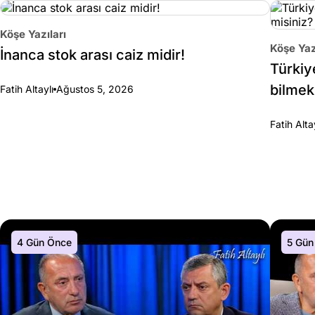
Köşe Yazıları
Köşe Yaz
İnanca stok arası caiz midir!
Türkiy
bilmek
Fatih Altaylı
Ağustos 5, 2026
Fatih Alta
4 Gün Önce
5 Gün