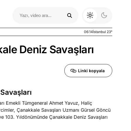
06:14
İstanbul 23°
ale Deniz Savaşları
Linki kopyala
Savaşları
ları Emekli Tümgeneral Ahmet Yavuz, Haliç
Otomobil Yazıları
ercimler, Çanakkale Savaşları Uzmanı Gürsel Göncü
 ve 103. Yıldönümünde Çanakkale Deniz Savaşları