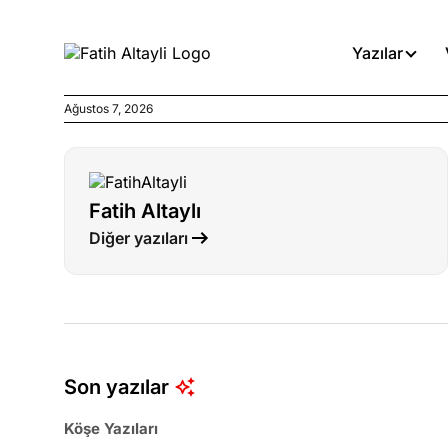
Yazılar
Ağustos 7, 2026
Köşe Yazıları
Böyle yasalar referanduma g
Fatih Altaylı
Köşe Yazıları
Diğer yazıları
İnanca stok arası caiz midir!
Köşe Yazıları
Türkiye’den niye umutlu ol
ister misiniz?
Son yazılar
Köşe Yazıları