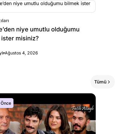
ıları
e’den niye umutlu olduğumu
 ister misiniz?
ylı
Ağustos 4, 2026
Tümü
 Önce