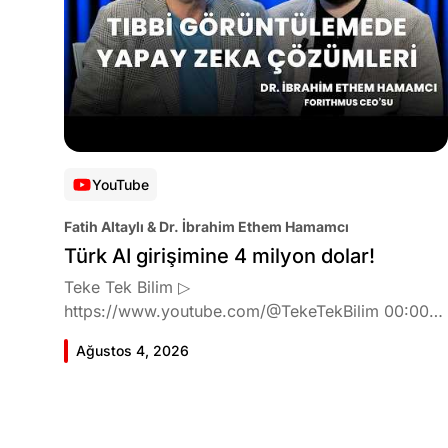
YouTube
Fatih Altaylı & Dr. İbrahim Ethem Hamamcı
Türk AI girişimine 4 milyon dolar!
Teke Tek Bilim ▷
https://www.youtube.com/@TekeTekBilim 00:00
Giriş 01:51 İbrahim Ethem Hamamcı kimdir ve
Ağustos 4, 2026
akademik çalışmaları neler? 10:54 Kendi şirketlerini
kurma süreçleri 11:37 ETH Zurich'de bu araştırma
fikri ile nasıl karşılandı ve neden bu araştırmayı
tercih etti? 12:39 Yapay zekayı kullanarak tıpta ne