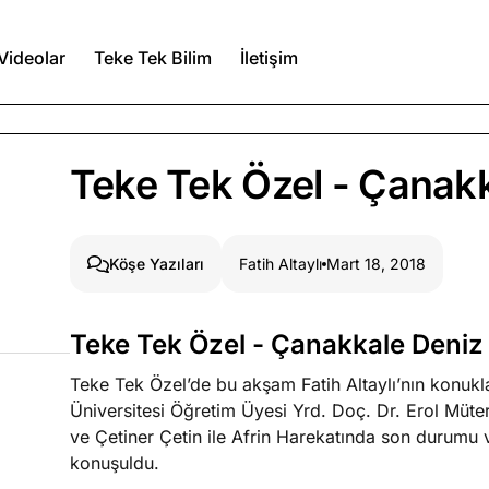
Videolar
Teke Tek Bilim
İletişim
Ağustos 6, 2026
Teke Tek Özel - Çanakk
itmez
Ağustos 5, 2026
Fatih Altaylı
Mart 18, 2018
Köşe Yazıları
Ağustos 4, 2026
Teke Tek Özel - Çanakkale Deniz 
duğumu bilmek
Teke Tek Özel’de bu akşam Fatih Altaylı’nın konuk
Köşe Yazıları
Spor Yazıları
Üniversitesi Öğretim Üyesi Yrd. Doç. Dr. Erol Müt
ve Çetiner Çetin ile Afrin Harekatında son durumu
konuşuldu.