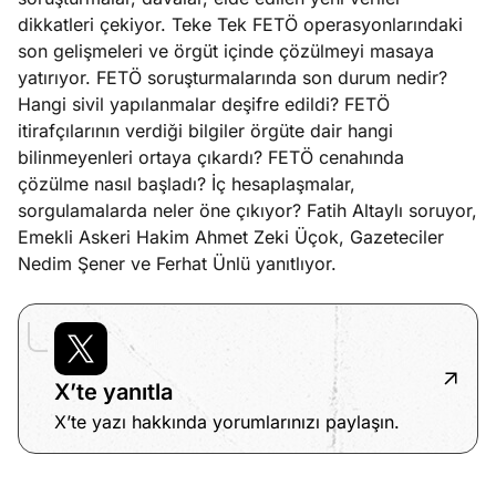
ları
4, 2026
dikkatleri çekiyor. Teke Tek FETÖ operasyonlarındaki
kiye’den
son gelişmeleri ve örgüt içinde çözülmeyi masaya
e umutlu
yatırıyor. FETÖ soruşturmalarında son durum nedir?
duğumu
Hangi sivil yapılanmalar deşifre edildi? FETÖ
Köşe
Spor
Otomob
mek ister
itirafçılarının verdiği bilgiler örgüte dair hangi
Yazıları
Yazıları
Yazıları
iniz?
bilinmeyenleri ortaya çıkardı? FETÖ cenahında
çözülme nasıl başladı? İç hesaplaşmalar,
sorgulamalarda neler öne çıkıyor? Fatih Altaylı soruyor,
Emekli Askeri Hakim Ahmet Zeki Üçok, Gazeteciler
Nedim Şener ve Ferhat Ünlü yanıtlıyor.
X’te yanıtla
X’te yazı hakkında yorumlarınızı paylaşın.