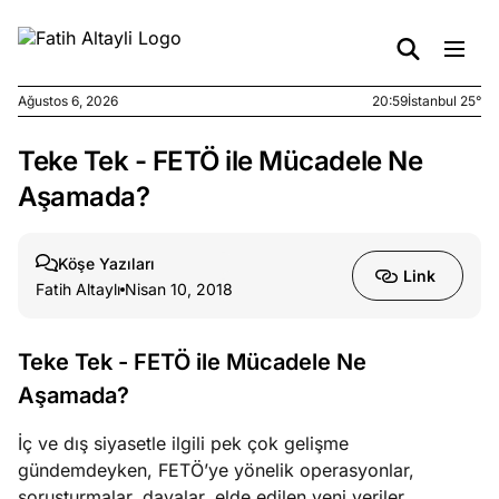
Ağustos 6, 2026
20:59
İstanbul 25°
Teke Tek - FETÖ ile Mücadele Ne
e
Ağustos
ları
6, 2026
Aşamada?
le yasalar
eranduma
Köşe Yazıları
mez
Link
Fatih Altaylı
Nisan 10, 2018
e
Ağustos
ları
5, 2026
Teke Tek - FETÖ ile Mücadele Ne
nca stok
Aşamada?
sı caiz
ir!
İç ve dış siyasetle ilgili pek çok gelişme
gündemdeyken, FETÖ’ye yönelik operasyonlar,
e
Ağustos
soruşturmalar, davalar, elde edilen yeni veriler