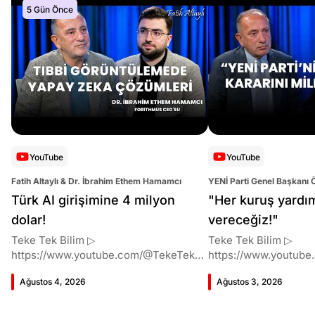
5 Gün Önce
YouTube
YouTube
Fatih Altaylı & Dr. İbrahim Ethem Hamamcı
YENİ Parti Genel Başkanı 
Altaylı
Türk AI girişimine 4 milyon
"Her kuruş yardı
dolar!
vereceğiz!"
Teke Tek Bilim ▷
Teke Tek Bilim ▷
https://www.youtube.com/@TekeTekBil
https://www.youtube
im 00:00 Giriş 01:51 İbrahim Ethem
im 00:00 Giriş 01:58 Butlan kararı 05:58
Ağustos 4, 2026
Ağustos 3, 2026
Hamamcı kimdir ve akademik
Butlan kararı kimin m
çalışmaları neler? 10:54 Kendi
Kılıçdaroğlu bu günler
şirketlerini kurma süreçleri 11:37 ETH
vermiş miydi? 17:16 H