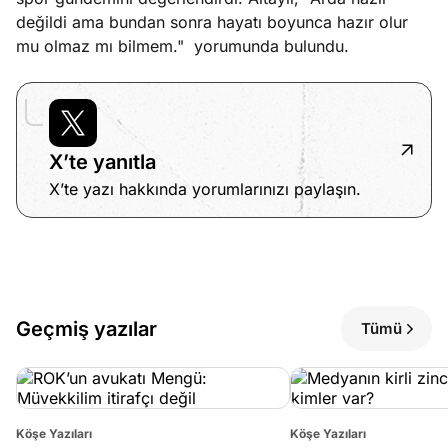
?
değildi ama bundan sonra hayatı boyunca hazır olur
mu olmaz mı bilmem." yorumunda bulundu.
e
Ağustos
ları
6, 2026
le yasalar
Köşe
Spor
Otomob
eranduma
Yazıları
Yazıları
Yazıları
mez
X’te yanıtla
X’te yazı hakkında yorumlarınızı paylaşın.
Geçmiş yazılar
Tümü
Köşe Yazıları
Köşe Yazıları