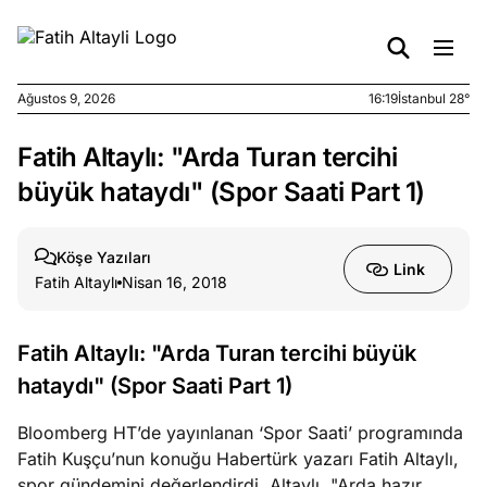
Ağustos 9, 2026
16:19
İstanbul 28°
Fatih Altaylı: "Arda Turan tercihi
e
Ağustos
ları
9, 2026
büyük hataydı" (Spor Saati Part 1)
K’un
katı
Köşe Yazıları
ngü:
Link
Fatih Altaylı
Nisan 16, 2018
ekkilim
afçı değil
Fatih Altaylı: "Arda Turan tercihi büyük
e
Ağustos
hataydı" (Spor Saati Part 1)
ları
7, 2026
yanın kirli
Bloomberg HT’de yayınlanan ‘Spor Saati’ programında
cirinde
Fatih Kuşçu’nun konuğu Habertürk yazarı Fatih Altaylı,
a kimler
spor gündemini değerlendirdi. Altaylı, "Arda hazır