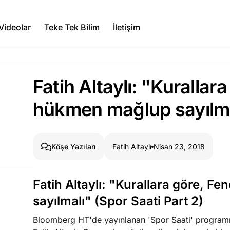
Videolar
Teke Tek Bilim
İletişim
Ağustos 6, 2026
Fatih Altaylı: "Kuralla
itmez
hükmen mağlup sayılmal
Ağustos 5, 2026
Fatih Altaylı
Nisan 23, 2018
Köşe Yazıları
Ağustos 4, 2026
duğumu bilmek
Fatih Altaylı: "Kurallara göre, 
Köşe Yazıları
Spor Yazıları
sayılmalı" (Spor Saati Part 2)
Bloomberg HT'de yayınlanan 'Spor Saati' program