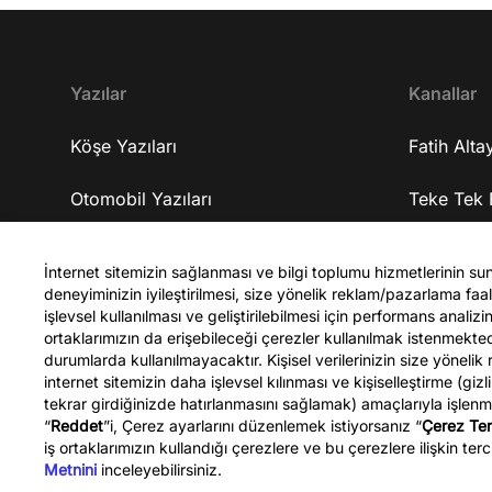
geliştirmeyi amaçlıyorlar? 16:33 Yapmaya
çalıştıkları gelişim için ne kadar sürede
tamamlanmasını öngörüyorlar? 17:08 Kendisine
gelen iş tekliflerini neden kabul etmedi? 18:38
Yazılar
Kanallar
Şirketleri nerede ve ekipleri nasıl? 19:07
Şirketlerine yatırım alabiliyorlar mı? 19:48
Köşe Yazıları
Fatih Altay
Şirketlerinin gelişme planları nasıl? 20:27
Şirketlerinde tam olarak ne üretiyorlar? 23:33
Otomobil Yazıları
Teke Tek 
Üzerinde çalıştıkları yapay zekanın kişiye özel ilaç
üretiminde bir faydası olacak mı? 24:36 10 yıl
Spor Yazıları
Teke Tek 
sonra bu geliştirdikleri iş ile kendisini nerede
İnternet sitemizin sağlanması ve bilgi toplumu hizmetlerinin su
deneyiminizin iyileştirilmesi, size yönelik reklam/pazarlama faali
görüyor? 25:03 Üniversite tercihi yapacak olan
Celal Şen
işlevsel kullanılması ve geliştirilebilmesi için performans anali
gençlere tavsiyeleri neler? 30:48 Bu yaptıkları işi
ortaklarımızın da erişebileceği çerezler kullanılmak istenmekt
Türkiye'ye taşımayı düşünüyorlar mı? 31:48
durumlarda kullanılmayacaktır. Kişisel verilerinizin size yönelik
Kapanış YouTube kanalına abone olmak için ▷
internet sitemizin daha işlevsel kılınması ve kişiselleştirme (gizl
http://bit.ly/FatihAltayli Gazeteci - Yazar Fatih
tekrar girdiğinizde hatırlanmasını sağlamak) amaçlarıyla işlen
“
Reddet
”i, Çerez ayarlarını düzenlemek istiyorsanız “
Çerez Ter
Altaylı, Youtube kanalına özel gündemi
Fatih Altaylı
iş ortaklarımızın kullandığı çerezlere ve bu çerezlere ilişkin terci
yorumluyor.
Metnini
inceleyebilirsiniz.