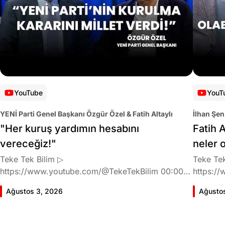
YouTube
YouT
YENİ Parti Genel Başkanı Özgür Özel & Fatih Altaylı
İlhan Şen
"Her kuruş yardımın hesabını
Fatih A
vereceğiz!"
neler 
Teke Tek Bilim ▷
Teke Tek
https://www.youtube.com/@TekeTekBilim 00:00
https://
Giriş 01:58 Butlan kararı 05:58 Butlan kararı kimin
Giriş 02
Ağustos 3, 2026
Ağusto
meselesi? 11:32 Kılıçdaroğlu bu günlerin sinyalini
geldiğin
vermiş miydi? 17:16 Halktan böyle bir destek
büründü
bekliyor muydu? 25:40 CHP'den ayrılma kararı
Doğan'nı