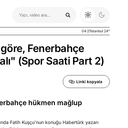
04:21
İstanbul 24°
ra göre, Fenerbahçe
ı" (Spor Saati Part 2)
Linki kopyala
Fenerbahçe hükmen mağlup
Otomobil Yazıları
ında Fatih Kuşçu'nun konuğu Habertürk yazarı