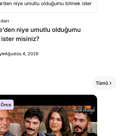
ıları
e’den niye umutlu olduğumu
 ister misiniz?
ylı
Ağustos 4, 2026
Tümü
 Önce