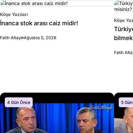
Köşe Yazıları
Köşe Yaz
İnanca stok arası caiz midir!
Türkiy
bilmek
Fatih Altaylı
Ağustos 5, 2026
Fatih Alta
4 Gün Önce
5 Gün