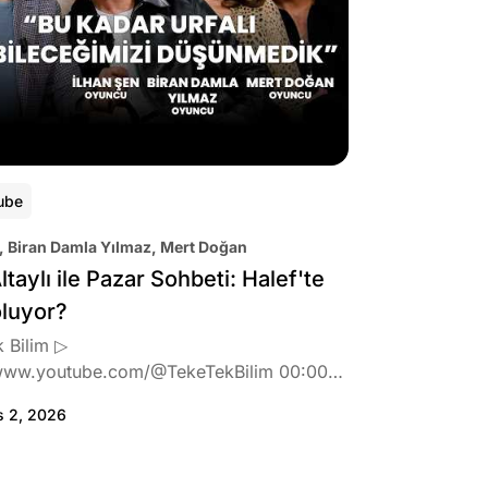
ube
, Biran Damla Yılmaz, Mert Doğan
ltaylı ile Pazar Sohbeti: Halef'te
oluyor?
 Bilim ▷
www.youtube.com/@TekeTekBilim 00:00
:46 Biran Damla Yılmaz dizi teklifi
s 2, 2026
de neler hissetti? 05:41 Oynadığı role nasıl
? 08:06 Mert Doğan nereli? 09:21 Mert
 rolü ve şivesi 11:21 Oynadığı karaktere