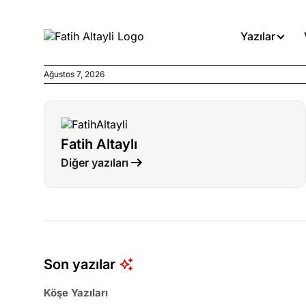
Yazılar
Ağustos 7, 2026
Köşe Yazıları
Böyle yasalar referanduma g
Fatih Altaylı
Köşe Yazıları
Diğer yazıları
İnanca stok arası caiz midir!
Köşe Yazıları
Türkiye’den niye umutlu ol
ister misiniz?
Son yazılar
Köşe Yazıları