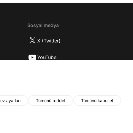
ttı? 17:52 İlhan Şen, ayakkabı eleştirisinden
tih Altaylı'ya gıcık oldu mu? 19:15
r Urfa'yı sevdi mi? 20:40 Urfa'yı gezdiler
2 Biran Damla Yılmaz nereli, nasıl bir
Sosyal medya
r? 26:57 Şehirdışı diziler özel hayatlarını
r mu? 30:18 Mert Doğan'ın oyunculuk
X (Twitter)
nasıl? 33:52 İlhan Şen'in oyunculuk
 nasıl başladı? 35:47 Aziz Yıldırım
YouTube
 olduğu için mühendisliği seçtiği doğru
2 Best Model yarışmasına neden katıldı?
Instagram
fa'da nasıl fit kalmayı başarıyor? 41:28
 ilin dışında çalışmak İlhan Şen'in özel
 etkiliyor mu? 44:53 Yurt dışında
k yapma fikrine nasıl bakıyorlar? 48:03
ez ayarları
Tümünü reddet
Tümünü kabul et
u yıl neler olacak? 48:19 Gelecekte başka
i var mı? 50:28 Verdikleri emeğin
ında maddi kazançları yeterli mi? 52:22
© 2026 Fatih Altaylı. Tüm hakları saklıdır.
nun devamını bilmeden çalışmak zor
55:30 Kapanış YouTube kanalına