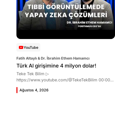
YouTube
Fatih Altaylı & Dr. İbrahim Ethem Hamamcı
Türk AI girişimine 4 milyon dolar!
Teke Tek Bilim ▷
https://www.youtube.com/@TekeTekBilim 00:00
Giriş 01:51 İbrahim Ethem Hamamcı kimdir ve
Ağustos 4, 2026
akademik çalışmaları neler? 10:54 Kendi şirketlerini
kurma süreçleri 11:37 ETH Zurich'de bu araştırma
fikri ile nasıl karşılandı ve neden bu araştırmayı
tercih etti? 12:39 Yapay zekayı kullanarak tıpta ne