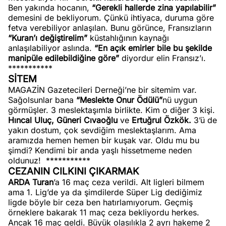
Ben yakında hocanın,
“Gerekli hallerde zina yapılabilir”
demesini de bekliyorum. Çünkü ihtiyaca, duruma göre
fetva verebiliyor anlaşılan. Bunu görünce, Fransızların
“Kuran’ı değiştirelim”
küstahlığının kaynağı
anlaşılabiliyor aslında.
“En açık emirler bile bu şekilde
manipüle edilebildiğine göre”
diyordur elin Fransız’ı.
***********
SİTEM
MAGAZİN Gazetecileri Derneği’ne bir sitemim var.
Sağolsunlar bana
“Meslekte Onur Ödülü”
nü uygun
görmüşler. 3 meslektaşımla birlikte. Kim o diğer 3 kişi.
Hıncal Uluç, Güneri Cıvaoğlu
ve
Ertuğrul Özkök.
3’ü de
yakın dostum, çok sevdiğim meslektaşlarım. Ama
aramızda hemen hemen bir kuşak var. Oldu mu bu
şimdi? Kendimi bir anda yaşlı hissetmeme neden
oldunuz!
***********
CEZANIN CILKINI ÇIKARMAK
ARDA Turan
’a 16 maç ceza verildi. Alt ligleri bilmem
ama 1. Lig’de ya da şimdilerde Süper Lig dediğimiz
ligde böyle bir ceza ben hatırlamıyorum. Geçmiş
örneklere bakarak 11 maç ceza bekliyordu herkes.
Ancak 16 maç geldi. Büyük olasılıkla 2 ayrı hakeme 2