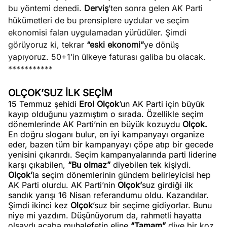
bu yöntemi denedi.
Derviş
’ten sonra gelen AK Parti
hükümetleri de bu prensiplere uydular ve seçim
ekonomisi falan uygulamadan yürüdüler. Şimdi
görüyoruz ki, tekrar
“eski ekonomi”
ye dönüş
yapıyoruz. 50+1’in ülkeye faturası galiba bu olacak.
***********
OLÇOK’SUZ İLK SEÇİM
15 Temmuz şehidi
Erol Olçok
’un AK Parti için büyük
kayıp olduğunu yazmıştım o sırada. Özellikle seçim
dönemlerinde AK Parti’nin en büyük kozuydu
Olçok.
En doğru sloganı bulur, en iyi kampanyayı organize
eder, bazen tüm bir kampanyayı çöpe atıp bir gecede
yenisini çıkarırdı. Seçim kampanyalarında parti liderine
karşı çıkabilen,
“Bu olmaz”
diyebilen tek kişiydi.
Olçok’
la seçim dönemlerinin gündem belirleyicisi hep
AK Parti olurdu. AK Parti’nin
Olçok’
suz girdiği ilk
sandık yarışı 16 Nisan referandumu oldu. Kazandılar.
Şimdi ikinci kez
Olçok
’suz bir seçime gidiyorlar. Bunu
niye mi yazdım. Düşünüyorum da, rahmetli hayatta
olsaydı acaba muhalefetin eline
“Tamam”
diye bir koz