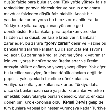
düşük faizle para bulurlar, onu Türkiye’de yüksek faizle
e
Ağustos
topladıkları parayla birleştirirler ve bunun ortalaması
ları
5, 2026
mevduat faizinden düşük faiz olabilir. Ancak bir
nca stok
yandan da kur artıyorsa bu biraz zor olabilir. Ya da
Köşe
Spor
Otomob
sı caiz
Türkiye’de yıllarca uygulanan yönteme geri
Yazıları
Yazıları
Yazıları
ir!
dönülmüştür. Bu bankalar para toplarken verdikleri
faizden daha düşük bir faizle kredi verir, bankalar
zarar eder, bu zarara
“görev zararı”
denir ve Hazine bu
bankaların zararını karşılar. Bu da sonuçta enflasyona
yol açar. Bu zararına krediler üretime yönelik yatırımlar
için veriliyorsa bir süre sonra üretim artar ve üretim
artışıyla birlikte enflasyon yavaş yavaş düşer. Yok eğer
bu krediler sanayiye, üretime dönük alanlara değil de
popülist yaklaşımlarla tüketime dönük alanlara
veriliyorsa enflasyon katlanarak artar. Türkiye daha
önce de bunları uzun süre yaşadı. İki anahtar ve erken
emeklilik palavralarıyla bunları denedik. Sonuç enkaza
dönen bir Türk ekonomisi oldu.
Kemal Derviş
gelip de
tüm bunlara yapısal bir neşter vuruncaya kadar Türkiye