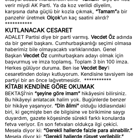
verir miydi AK Parti. Ya da koz verildi diyelim,
karşısına daha güçlü bir kozla çıkmak,
“Tamam”
a bir
panzehir üretmek
Olçok’
un kaç saatini alırdı?
***********
KUTLANACAK CESARET
ADALET Partisi diye bir parti varmış.
Vecdet Öz
adında
da bir genel başkanı. Cumhurbaşkanlığı seçimi olmasa
haberimiz bile olmayacaktı varlıklarından. Genel
Başkan
Vecdet Öz
cumhurbaşkanı adayı olmak için
başvurmuş ve imza toplamış. Toplam 3 bin 100 imza.
Herkes gülüyor duruma. Ben ise
Vecdet
Bey
’i
cesaretinden dolayı kutluyorum. Kendisine tavsiyem ise
partiyi bir an önce lağvetmesidir.
***********
KİTABI KENDİNE GÖRE OKUMAK
BEKTAŞİ’nin
“şeyine göre imam”
hikâyesini bilirsiniz.
Bu hikâyeyi anlatacak halim yok. Bugünlerde benzer
bir hikâye yaşanıyor.
“Din âlimi”
olduğu iddiasındaki
biri, ki geçmişte ben de bilgisine ve birikimine saygı
duyardım, gazete köşesinde sürekli farklı konularda
fetva veriyor. En son fetvaları oldukça ilgi çekici.
Mesela diyor ki:
“Gerekli hallerde faizle para alınabilir.”
Mesela diyor ki:
“Gerekli hallerde rüşvet verilebilir.”