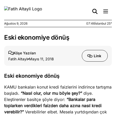
Ağustos 9, 2026
07:46
İstanbul 25°
Eski ekonomiye dönüş
e
Ağustos
ları
7, 2026
yanın kirli
Köşe Yazıları
Link
cirinde
Fatih Altaylı
Mayıs 11, 2018
a kimler
?
Eski ekonomiye dönüş
e
Ağustos
KAMU bankaları konut kredi faizlerini indirince tartışma
ları
6, 2026
başladı.
“Nasıl olur, olur mu böyle şey?”
diye.
le yasalar
Eleştirenler basitçe şöyle diyor:
“Bankalar para
eranduma
toplarken verdikleri faizden daha azına nasıl kredi
mez
verebilir?”
Verebilirler elbet. Mesela yurtdışından çok