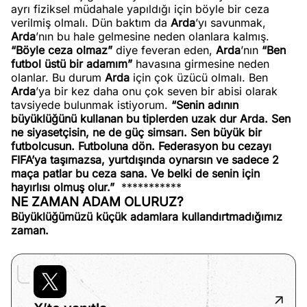
ayrı fiziksel müdahale yapıldığı için böyle bir ceza
verilmiş olmalı. Dün baktım da
Arda
’yı savunmak,
Arda
’nın bu hale gelmesine neden olanlara kalmış.
“Böyle ceza olmaz”
diye feveran eden,
Arda
’nın
“Ben
futbol üstü bir adamım”
havasına girmesine neden
olanlar. Bu durum
Arda
için çok üzücü olmalı. Ben
Arda
’ya bir kez daha onu çok seven bir abisi olarak
tavsiyede bulunmak istiyorum.
“Senin adının
büyüklüğünü kullanan bu tiplerden uzak dur Arda. Sen
ne siyasetçisin, ne de güç simsarı. Sen büyük bir
futbolcusun. Futboluna dön. Federasyon bu cezayı
FIFA’ya taşımazsa, yurtdışında oynarsın ve sadece 2
maça patlar bu ceza sana. Ve belki de senin için
hayırlısı olmuş olur.”
***********
NE ZAMAN ADAM OLURUZ?
Büyüklüğümüzü küçük adamlara kullandırtmadığımız
zaman.