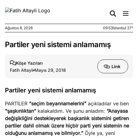
Ağustos 8, 2026
09:53
İstanbul 27°
Partiler yeni sistemi anlamamış
e
Ağustos
ları
7, 2026
yanın kirli
Köşe Yazıları
Link
cirinde
Fatih Altaylı
Mayıs 29, 2018
a kimler
?
Partiler yeni sistemi anlamamış
e
Ağustos
PARTİLER
“seçim beyannamelerini”
açıkladılar ve ben
ları
6, 2026
“şaşkınlıktan”
kalakaldım. Ve şunu anladım:
“Anayasa
le yasalar
değişikliğini destekleyerek başkanlık sistemini getiren
eranduma
partiler dahil olmak üzere hiçbir parti yeni sistemin ne
mez
olduğunu anlamamış ve bilmiyor.”
Öyle ya, yeni