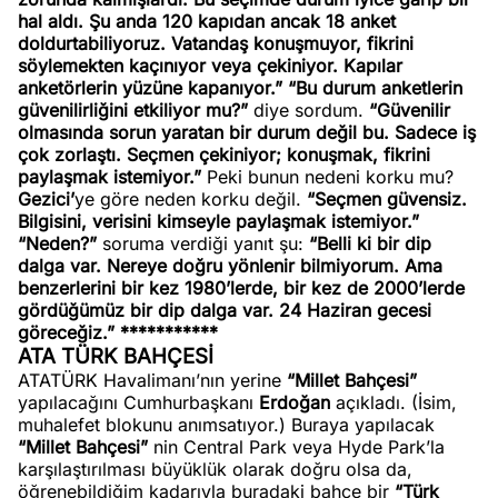
hal aldı. Şu anda 120 kapıdan ancak 18 anket
doldurtabiliyoruz. Vatandaş konuşmuyor, fikrini
söylemekten kaçınıyor veya çekiniyor. Kapılar
anketörlerin yüzüne kapanıyor.”
“Bu durum anketlerin
güvenilirliğini etkiliyor mu?”
diye sordum.
“Güvenilir
olmasında sorun yaratan bir durum değil bu. Sadece iş
çok zorlaştı. Seçmen çekiniyor; konuşmak, fikrini
paylaşmak istemiyor.”
Peki bunun nedeni korku mu?
Gezici’
ye göre neden korku değil.
“Seçmen güvensiz.
Bilgisini, verisini kimseyle paylaşmak istemiyor.”
“Neden?”
soruma verdiği yanıt şu:
“Belli ki bir dip
dalga var. Nereye doğru yönlenir bilmiyorum. Ama
benzerlerini bir kez 1980’lerde, bir kez de 2000’lerde
gördüğümüz bir dip dalga var. 24 Haziran gecesi
göreceğiz.”
***********
ATA TÜRK BAHÇESİ
ATATÜRK Havalimanı’nın yerine
“Millet Bahçesi”
yapılacağını Cumhurbaşkanı
Erdoğan
açıkladı. (İsim,
muhalefet blokunu anımsatıyor.) Buraya yapılacak
“Millet Bahçesi”
nin Central Park veya Hyde Park’la
karşılaştırılması büyüklük olarak doğru olsa da,
öğrenebildiğim kadarıyla buradaki bahçe bir
“Türk