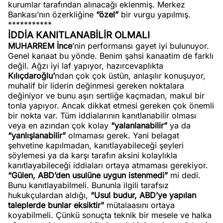
kurumlar tarafından alınacağı eklenmiş. Merkez
Bankası’nın özerkliğine
“özel”
bir vurgu yapılmış.
***********
İDDİA KANITLANABİLİR OLMALI
MUHARREM İnce
’nin performansı gayet iyi bulunuyor.
Genel kanaat bu yönde. Benim şahsi kanaatim de farklı
değil. Ağzı iyi laf yapıyor, hazırcevaplıkta
Kılıçdaroğlu’
ndan çok çok üstün, anlaşılır konuşuyor,
muhalif bir liderin değinmesi gereken noktalara
değiniyor ve bunu aşırı sertliğe kaçmadan, makul bir
tonla yapıyor. Ancak dikkat etmesi gereken çok önemli
bir nokta var. Tüm iddialarının kanıtlanabilir olması
veya en azından çok kolay
“yalanlanabilir”
ya da
“yanlışlanabilir”
olmaması gerek. Yani belagat
şehvetine kapılmadan, kanıtlayabileceği şeyleri
söylemesi ya da karşı tarafın aksini kolaylıkla
kanıtlayabileceği iddiaları ortaya atmaması gerekiyor.
“Gülen, ABD’den usulüne uygun istenmedi”
mi dedi.
Bunu kanıtlayabilmeli. Bununla ilgili tarafsız
hukukçulardan aldığı,
“Usul budur, ABD’ye yapılan
taleplerde bunlar eksiktir”
mütalaasını ortaya
koyabilmeli. Çünkü sonuçta teknik bir mesele ve halka