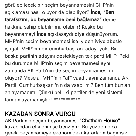
görülebilecek bir seçim beyannamesini CHP’nin
açıklaması nasıl oluyor da olabiliyor?
İnce, “Ben
tarafsızım, bu beyanname beni bağlamaz”
deme
hakkına sahip olabilir mi, olabilir! Keşke bu
beyannameyi
İnce
açıklasaydı diye düşünüyorum.
MHP’nin seçim beyannamesi ise iyiden iyiye abesle
iştigal. MHP’nin bir cumhurbaşkanı adayı yok. Bir
başka partinin adayını destekleyen tek parti MHP. Peki
bu durumda MHP’nin seçim beyannamesi aynı
zamanda AK Parti’nin de seçim beyannamesi mi
oluyor? Mesela, MHP’nin
“af”
vaadi, aynı zamanda AK
Partili Cumhurbaşkanı’nın da vaadi mi? Ben tüm bunları
anlayamadım. Çünkü belli ki partiler de yeni sistemi
tam anlayamamışlar! ***********
KAZADAN SONRA VURGU
AK Parti’nin seçim beyannamesi
“Chatham House”
kazasından etkilenmişe benziyor. Bu yüzden olsa
gerek beyannameye ekonomideki kararların bağımsız