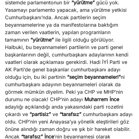
sistemde parlamentonun bir
“yürütme”
gücü yok.
e
Ağustos
Yasamayı parlamento yapacak, ama yürütme yetkisi
ları
5, 2026
Cumhurbaşkanı’nda. Ancak partilerin seçim
nca stok
beyannamelerine ya da manifestolarına baktığım
Köşe
Spor
Otomob
sı caiz
zaman verilen vaatlerin, yapılan programların
Yazıları
Yazıları
Yazıları
ir!
tamamının
“yürütme”
ile ilgili olduğu görülüyor.
Halbuki, bu beyannameleri partilerin ve parti genel
başkanlarının değil, cumhurbaşkanı adaylarının kendi
vaatleri olarak açıklaması gerekirdi. Hadi İYİ Parti ve
AK Parti’de genel başkanlar cumhurbaşkanı adayı
olduğu için, bu iki partinin
“seçim beyannameleri”
ni
cumhurbaşkanı adayının beyannameleri olarak da
görmek mümkün diyelim. Peki ya CHP ve MHP’nin
durumu ne olacak! CHP’nin adayı
Muharrem
İnce
adaylığı açıklandığı anda yakasındaki parti rozetini
çıkardı ve
“partisiz”
ve
“tarafsız”
cumhurbaşkanı adayı
oldu. CHP’nin yeni Anayasa’ya yönelik eleştirileri göz
önüne alındığı zaman doğru ve şık bir hareket olabilir.
Ancak
“tarafsız” İnce
’nin beyannamesi olarak