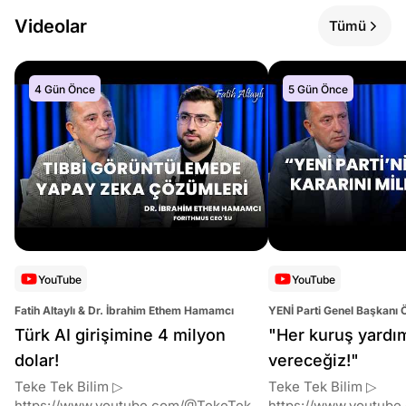
Videolar
Tümü
4 Gün Önce
5 Gün Önce
YouTube
YouTube
Fatih Altaylı & Dr. İbrahim Ethem Hamamcı
YENİ Parti Genel Başkanı 
Altaylı
Türk AI girişimine 4 milyon
"Her kuruş yardı
dolar!
vereceğiz!"
Teke Tek Bilim ▷
Teke Tek Bilim ▷
https://www.youtube.com/@TekeTekBil
https://www.youtube