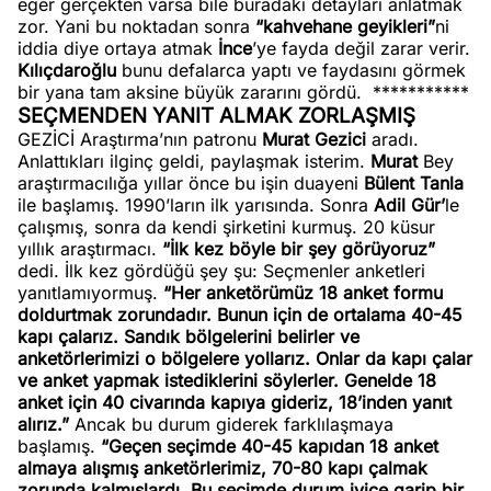
eğer gerçekten varsa bile buradaki detayları anlatmak
zor. Yani bu noktadan sonra
“kahvehane geyikleri”
ni
iddia diye ortaya atmak
İnce
’ye fayda değil zarar verir.
Kılıçdaroğlu
bunu defalarca yaptı ve faydasını görmek
bir yana tam aksine büyük zararını gördü.
***********
SEÇMENDEN YANIT ALMAK ZORLAŞMIŞ
GEZİCİ Araştırma’nın patronu
Murat
Gezici
aradı.
Anlattıkları ilginç geldi, paylaşmak isterim.
Murat
Bey
araştırmacılığa yıllar önce bu işin duayeni
Bülent
Tanla
ile başlamış. 1990’ların ilk yarısında. Sonra
Adil Gür’
le
çalışmış, sonra da kendi şirketini kurmuş. 20 küsur
yıllık araştırmacı.
“İlk kez böyle bir şey görüyoruz”
dedi. İlk kez gördüğü şey şu: Seçmenler anketleri
yanıtlamıyormuş.
“Her anketörümüz 18 anket formu
doldurtmak zorundadır. Bunun için de ortalama 40-45
kapı çalarız. Sandık bölgelerini belirler ve
anketörlerimizi o bölgelere yollarız. Onlar da kapı çalar
ve anket yapmak istediklerini söylerler. Genelde 18
anket için 40 civarında kapıya gideriz, 18’inden yanıt
alırız.”
Ancak bu durum giderek farklılaşmaya
başlamış.
“Geçen seçimde 40-45 kapıdan 18 anket
almaya alışmış anketörlerimiz, 70-80 kapı çalmak
zorunda kalmışlardı. Bu seçimde durum iyice garip bir