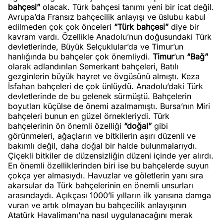
bahçesi”
olacak. Türk bahçesi tanımı yeni bir icat değil.
Avrupa’da Fransız bahçecilik anlayışı ve üslubu kabul
edilmeden çok çok önceleri
“Türk bahçesi”
diye bir
kavram vardı. Özellikle Anadolu’nun doğusundaki Türk
devletlerinde, Büyük Selçuklular’da ve Timur’un
hanlığında bu bahçeler çok önemliydi.
Timur
’un
“Bağ”
olarak adlandırılan Semerkant bahçeleri, Batılı
gezginlerin büyük hayret ve övgüsünü almıştı. Keza
İsfahan bahçeleri de çok ünlüydü. Anadolu’daki Türk
devletlerinde de bu gelenek sürmüştü. Bahçelerin
boyutları küçülse de önemi azalmamıştı. Bursa’nın Miri
bahçeleri bunun en güzel örnekleriydi. Türk
bahçelerinin ön önemli özelliği
“doğal”
gibi
görünmeleri, ağaçların ve bitkilerin aşırı düzenli ve
bakımlı değil, daha doğal bir halde bulunmalarıydı.
Çiçekli bitkiler de düzensizliğin düzeni içinde yer alırdı.
En önemli özelliklerinden biri ise bu bahçelerde suyun
çokça yer almasıydı. Havuzlar ve göletlerin yanı sıra
akarsular da Türk bahçelerinin en önemli unsurları
arasındaydı. Açıkçası 1000’li yılların ilk yarısına damga
vuran ve artık olmayan bu bahçecilik anlayışının
Atatürk Havalimanı’na nasıl uygulanacağını merak