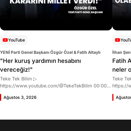
YouTube
YouT
YENİ Parti Genel Başkanı Özgür Özel & Fatih Altaylı
İlhan Şen
"Her kuruş yardımın hesabını
Fatih A
vereceğiz!"
neler 
Teke Tek Bilim ▷
Teke Tek
https://www.youtube.com/@TekeTekBilim 00:00
https://
Giriş 01:58 Butlan kararı 05:58 Butlan kararı kimin
Giriş 02
Ağustos 3, 2026
Ağusto
meselesi? 11:32 Kılıçdaroğlu bu günlerin sinyalini
geldiğin
vermiş miydi? 17:16 Halktan böyle bir destek
büründü
bekliyor muydu? 25:40 CHP'den ayrılma kararı
Doğan'nı
30:09 AK Parti'ye geçişlerin duracağının garantisi
neler ka
var mı? 48:12 Cemil Tugay kalacak mı? 50:13
sonra Fa