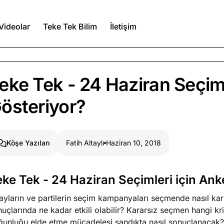
Videolar
Teke Tek Bilim
İletişim
Ağustos 7, 2026
eke Tek - 24 Haziran Seçiml
a kimler var?
österiyor?
Ağustos 6, 2026
itmez
Fatih Altaylı
Haziran 10, 2018
Köşe Yazıları
Ağustos 5, 2026
eke Tek - 24 Haziran Seçimleri için Ank
Köşe Yazıları
Spor Yazıları
yların ve partilerin seçim kampanyaları seçmende nasıl kar
uçlarında ne kadar etkili olabilir? Kararsız seçmen hangi kr
ğunluğu elde etme mücadelesi sandıkta nasıl sonuçlanacak