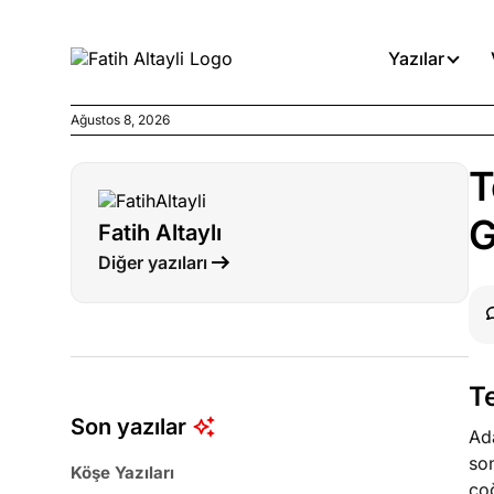
Yazılar
Ağustos 8, 2026
Köşe Yazıları
T
Medyanın kirli zincirinde dah
G
Fatih Altaylı
Köşe Yazıları
Diğer yazıları
Böyle yasalar referanduma g
Köşe Yazıları
İnanca stok arası caiz midir!
T
Son yazılar
Ada
son
Köşe Yazıları
ço