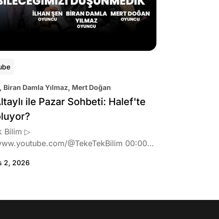
ube
, Biran Damla Yılmaz, Mert Doğan
ltaylı ile Pazar Sohbeti: Halef'te
oluyor?
 Bilim ▷
www.youtube.com/@TekeTekBilim 00:00
:46 Biran Damla Yılmaz dizi teklifi
s 2, 2026
de neler hissetti? 05:41 Oynadığı role nasıl
? 08:06 Mert Doğan nereli? 09:21 Mert
 rolü ve şivesi 11:21 Oynadığı karaktere
ttı? 17:52 İlhan Şen, ayakkabı eleştirisinden
tih Altaylı'ya gıcık oldu mu? 19:15