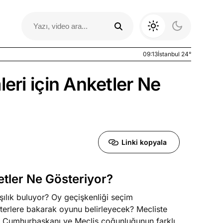
09:13
İstanbul 24°
eri için Anketler Ne
Linki kopyala
etler Ne Gösteriyor?
Otomobil Yazıları
şılık buluyor? Oy geçişkenliği seçim
iterlere bakarak oyunu belirleyecek? Mecliste
? Cumhurbaşkanı ve Meclis çoğunluğunun farklı