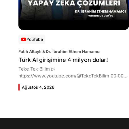
YouTube
Fatih Altaylı & Dr. İbrahim Ethem Hamamcı
Türk AI girişimine 4 milyon dolar!
Teke Tek Bilim ▷
https://www.youtube.com/@TekeTekBilim 00:00
Giriş 01:51 İbrahim Ethem Hamamcı kimdir ve
Ağustos 4, 2026
akademik çalışmaları neler? 10:54 Kendi şirketlerini
kurma süreçleri 11:37 ETH Zurich'de bu araştırma
fikri ile nasıl karşılandı ve neden bu araştırmayı
tercih etti? 12:39 Yapay zekayı kullanarak tıpta ne
geliştirmeyi amaçlıyorlar? 16:33 Yapmaya
çalıştıkları gelişim için ne kadar sürede