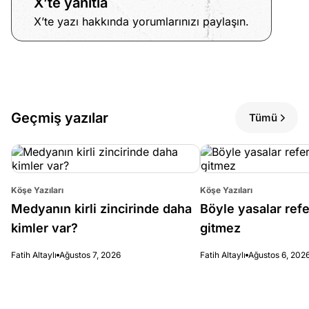
X’te yanıtla
e
Ağustos
X’te yazı hakkında yorumlarınızı paylaşın.
ları
5, 2026
nca stok
Köşe
Spor
Otomob
sı caiz
Yazıları
Yazıları
Yazıları
ir!
Geçmiş yazılar
Tümü
Köşe Yazıları
Köşe Yazıları
Medyanın kirli zincirinde daha
Böyle yasalar re
kimler var?
gitmez
Fatih Altaylı
Ağustos 7, 2026
Fatih Altaylı
Ağustos 6, 202