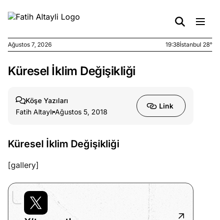
Ağustos 7, 2026
19:38
İstanbul 28°
Küresel İklim Değişikliği
e
Ağustos
ları
7, 2026
yanın kirli
Köşe Yazıları
Link
cirinde
Fatih Altaylı
Ağustos 5, 2018
a kimler
?
Küresel İklim Değişikliği
e
Ağustos
[gallery]
ları
6, 2026
le yasalar
eranduma
mez