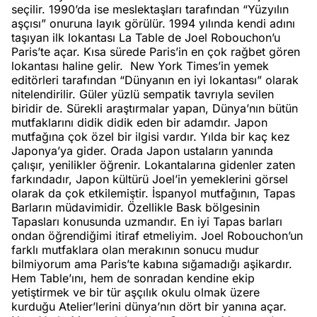
seçilir. 1990’da ise meslektaşları tarafından “Yüzyılın
aşçısı” onuruna layık görülür. 1994 yılında kendi adını
taşıyan ilk lokantası La Table de Joel Robouchon’u
Paris’te açar. Kısa sürede Paris’in en çok rağbet gören
lokantası haline gelir. New York Times’in yemek
editörleri tarafından “Dünyanın en iyi lokantası” olarak
nitelendirilir. Güler yüzlü sempatik tavrıyla sevilen
biridir de. Sürekli araştırmalar yapan, Dünya’nın bütün
mutfaklarını didik didik eden bir adamdır. Japon
mutfağına çok özel bir ilgisi vardır. Yılda bir kaç kez
Japonya’ya gider. Orada Japon ustaların yanında
çalışır, yenilikler öğrenir. Lokantalarına gidenler zaten
farkındadır, Japon kültürü Joel’in yemeklerini görsel
olarak da çok etkilemiştir. İspanyol mutfağının, Tapas
Barların müdavimidir. Özellikle Bask bölgesinin
Tapasları konusunda uzmandır. En iyi Tapas barları
ondan öğrendiğimi itiraf etmeliyim. Joel Robouchon’un
farklı mutfaklara olan merakının sonucu mudur
bilmiyorum ama Paris’te kabına sığamadığı aşikardır.
Hem Table’ını, hem de sonradan kendine ekip
yetiştirmek ve bir tür aşçılık okulu olmak üzere
kurduğu Atelier’lerini dünya’nın dört bir yanına açar.