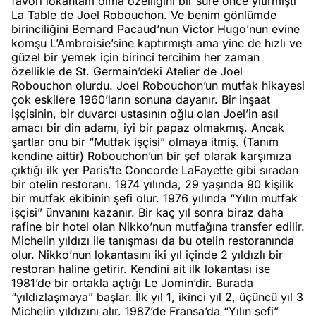
favori lokantam olma özelliğini bir süre önce yitirmişti
La Table de Joel Robouchon. Ve benim gönlümde
birinciliğini Bernard Pacaud’nun Victor Hugo’nun evine
komşu L’Ambroisie’sine kaptırmıştı ama yine de hızlı ve
güzel bir yemek için birinci tercihim her zaman
özellikle de St. Germain’deki Atelier de Joel
Robouchon olurdu. Joel Robouchon’un mutfak hikayesi
çok eskilere 1960’ların sonuna dayanır. Bir inşaat
işçisinin, bir duvarcı ustasının oğlu olan Joel’in asıl
amacı bir din adamı, iyi bir papaz olmakmış. Ancak
şartlar onu bir “Mutfak işçisi” olmaya itmiş. (Tanım
kendine aittir) Robouchon’un bir şef olarak karşımıza
çıktığı ilk yer Paris’te Concorde LaFayette gibi sıradan
bir otelin restoranı. 1974 yılında, 29 yaşında 90 kişilik
bir mutfak ekibinin şefi olur. 1976 yılında “Yılın mutfak
işçisi” ünvanını kazanır. Bir kaç yıl sonra biraz daha
rafine bir hotel olan Nikko’nun mutfağına transfer edilir.
Michelin yıldızı ile tanışması da bu otelin restoranında
olur. Nikko’nun lokantasını iki yıl içinde 2 yıldızlı bir
restoran haline getirir. Kendini ait ilk lokantası ise
1981’de bir ortakla açtığı Le Jomin’dir. Burada
“yıldızlaşmaya” başlar. İlk yıl 1, ikinci yıl 2, üçüncü yıl 3
Michelin yıldızını alır. 1987’de Fransa’da “Yılın şefi”