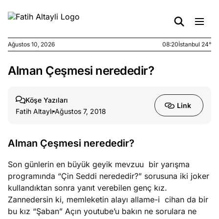
Ağustos 10, 2026
08:20
İstanbul 24°
Alman Çeşmesi nerededir?
e
Ağustos
ları
9, 2026
K’un
Köşe Yazıları
Link
katı
Fatih Altaylı
Ağustos 7, 2018
ngü:
ekkilim
afçı değil
Alman Çeşmesi nerededir?
Son günlerin en büyük geyik mevzuu bir yarışma
e
Ağustos
programında “Çin Seddi nerededir?” sorusuna iki joker
ları
7, 2026
kullandıktan sonra yanıt verebilen genç kız.
yanın kirli
Zannedersin ki, memleketin alayı allame-i cihan da bir
cirinde
bu kız “Şaban” Açın youtube’u bakın ne sorulara ne
a kimler