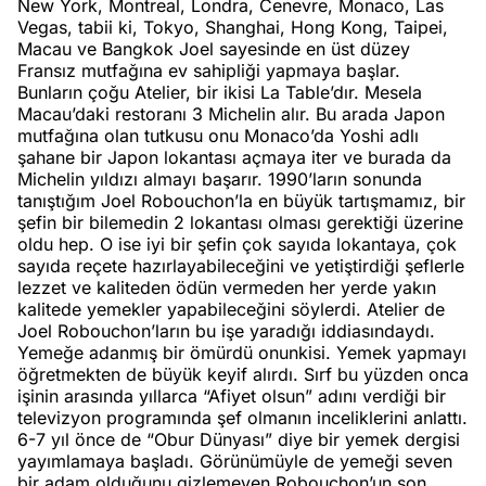
New York, Montreal, Londra, Cenevre, Monaco, Las
Vegas, tabii ki, Tokyo, Shanghai, Hong Kong, Taipei,
Macau ve Bangkok Joel sayesinde en üst düzey
Fransız mutfağına ev sahipliği yapmaya başlar.
Bunların çoğu Atelier, bir ikisi La Table’dır. Mesela
Macau’daki restoranı 3 Michelin alır. Bu arada Japon
mutfağına olan tutkusu onu Monaco’da Yoshi adlı
şahane bir Japon lokantası açmaya iter ve burada da
Michelin yıldızı almayı başarır. 1990’ların sonunda
tanıştığım Joel Robouchon’la en büyük tartışmamız, bir
şefin bir bilemedin 2 lokantası olması gerektiği üzerine
oldu hep. O ise iyi bir şefin çok sayıda lokantaya, çok
sayıda reçete hazırlayabileceğini ve yetiştirdiği şeflerle
lezzet ve kaliteden ödün vermeden her yerde yakın
kalitede yemekler yapabileceğini söylerdi. Atelier de
Joel Robouchon’ların bu işe yaradığı iddiasındaydı.
Yemeğe adanmış bir ömürdü onunkisi. Yemek yapmayı
öğretmekten de büyük keyif alırdı. Sırf bu yüzden onca
işinin arasında yıllarca “Afiyet olsun” adını verdiği bir
televizyon programında şef olmanın inceliklerini anlattı.
6-7 yıl önce de “Obur Dünyası” diye bir yemek dergisi
yayımlamaya başladı. Görünümüyle de yemeği seven
bir adam olduğunu gizlemeyen Robouchon’un son