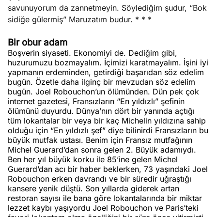
savunuyorum da zannetmeyin. Söylediğim şudur, “Bok
sidiğe gülermiş” Maruzatım budur. * * *
Bir obur adam
Boşverin siyaseti. Ekonomiyi de. Dediğim gibi,
huzurumuzu bozmayalım. İçimizi karatmayalım. İşini iyi
yapmanın erdeminden, getirdiği başarıdan söz edelim
bugün. Özetle daha ilginç bir mevzudan söz edelim
bugün. Joel Robouchon’un ölümünden. Dün pek çok
internet gazetesi, Fransızların “En yıldızlı” şefinin
ölümünü duyurdu. Dünya’nın dört bir yanında açtığı
tüm lokantalar bir veya bir kaç Michelin yıldızına sahip
olduğu için “En yıldızlı şef” diye bilinirdi Fransızların bu
büyük mutfak ustası. Benim için Fransız mutfağının
Michel Guerard’dan sonra gelen 2. Büyük adamıydı.
Ben her yıl büyük korku ile 85’ine gelen Michel
Guerard’dan acı bir haber beklerken, 73 yaşındaki Joel
Robouchon erken davrandı ve bir süredir uğraştığı
kansere yenik düştü. Son yıllarda giderek artan
restoran sayısı ile bana göre lokantalarında bir miktar
lezzet kaybı yaşıyordu Joel Robouchon ve Paris’teki