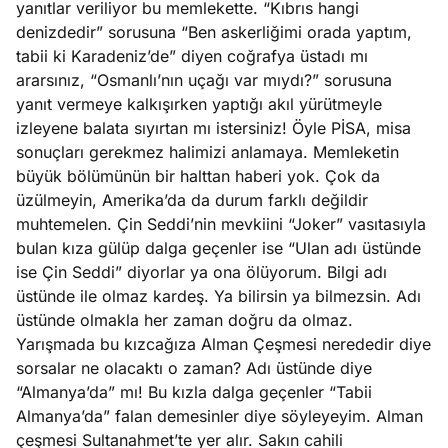
yanıtlar veriliyor bu memlekette. “Kıbrıs hangi
?
denizdedir” sorusuna “Ben askerliğimi orada yaptım,
tabii ki Karadeniz’de” diyen coğrafya üstadı mı
e
Ağustos
ararsınız, “Osmanlı’nın uçağı var mıydı?” sorusuna
ları
6, 2026
yanıt vermeye kalkışırken yaptığı akıl yürütmeyle
le yasalar
izleyene balata sıyırtan mı istersiniz! Öyle PİSA, misa
Köşe
Spor
Otomob
eranduma
sonuçları gerekmez halimizi anlamaya. Memleketin
Yazıları
Yazıları
Yazıları
mez
büyük bölümünün bir halttan haberi yok. Çok da
üzülmeyin, Amerika’da da durum farklı değildir
muhtemelen. Çin Seddi’nin mevkiini “Joker” vasıtasıyla
bulan kıza gülüp dalga geçenler ise “Ulan adı üstünde
ise Çin Seddi” diyorlar ya ona ölüyorum. Bilgi adı
üstünde ile olmaz kardeş. Ya bilirsin ya bilmezsin. Adı
üstünde olmakla her zaman doğru da olmaz.
Yarışmada bu kızcağıza Alman Çeşmesi nerededir diye
sorsalar ne olacaktı o zaman? Adı üstünde diye
“Almanya’da” mı! Bu kızla dalga geçenler “Tabii
Almanya’da” falan demesinler diye söyleyeyim. Alman
çeşmesi Sultanahmet’te yer alır. Sakın cahili