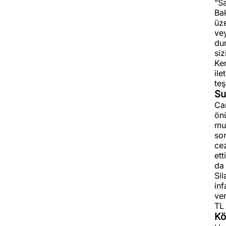
“S
Bak
üze
vey
dur
siz
Ken
ile
te
Su
Can
önü
mu
son
cez
ett
da 
Sil
inf
ve
TL 
Kö