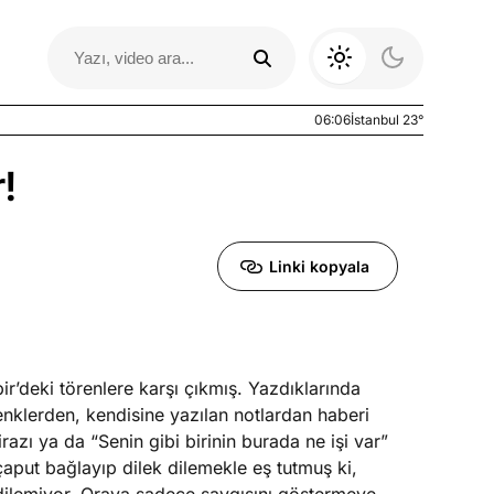
06:06
İstanbul 23°
!
Linki kopyala
bir’deki törenlere karşı çıkmış. Yazdıklarında
Otomobil Yazıları
lenklerden, kendisine yazılan notlardan haberi
irazı ya da “Senin gibi birinin burada ne işi var”
 çaput bağlayıp dilek dilemekle eş tutmuş ki,