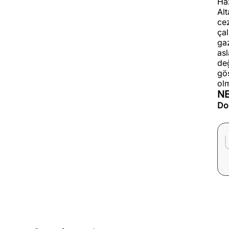
Ha
Al
cez
çal
gaz
as
değ
gös
ol
N
Dos