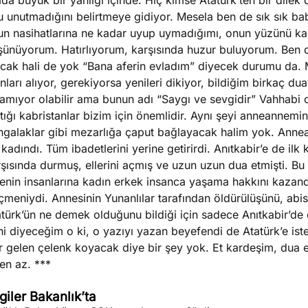
da büyük bir yanılgı içinde. Hiç kimse Atatürk’ten bir dile
u unutmadığını belirtmeye gidiyor. Mesela ben de sık sık b
un nasihatlarına ne kadar uyup uymadığımı, onun yüzünü ka
şünüyorum. Hatırlıyorum, karşısında huzur buluyorum. Ben 
acak hali de yok “Bana aferin evladım” diyecek durumu da. M
nları alıyor, gerekiyorsa yenileri dikiyor, bildiğim birkaç du
amıyor olabilir ama bunun adı “Saygı ve sevgidir” Vahhabi o
tığı kabristanlar bizim için önemlidir. Aynı şeyi anneannem
ngalaklar gibi mezarlığa çaput bağlayacak halim yok. Annean
 kadındı. Tüm ibadetlerini yerine getirirdi. Anıtkabir’e de ilk
şısında durmuş, ellerini açmış ve uzun uzun dua etmişti. Bu
enin insanlarına kadın erkek insanca yaşama hakkını kazandı
meniydi. Annesinin Yunanlılar tarafından öldürülüşünü, abisi
atürk’ün ne demek olduğunu bildiği için sadece Anıtkabir’d
i diyeceğim o ki, o yazıyı yazan beyefendi de Atatürk’e iste
 gelen çelenk koyacak diye bir şey yok. Et kardeşim, dua et
en az. ***
lgiler Bakanlık’ta