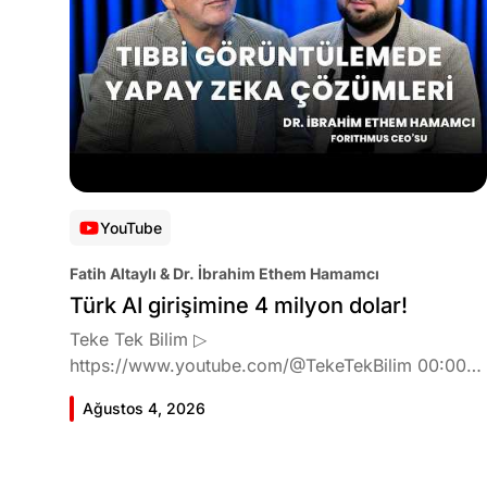
YouTube
Fatih Altaylı & Dr. İbrahim Ethem Hamamcı
Türk AI girişimine 4 milyon dolar!
Teke Tek Bilim ▷
https://www.youtube.com/@TekeTekBilim 00:00
Giriş 01:51 İbrahim Ethem Hamamcı kimdir ve
Ağustos 4, 2026
akademik çalışmaları neler? 10:54 Kendi şirketlerini
kurma süreçleri 11:37 ETH Zurich'de bu araştırma
fikri ile nasıl karşılandı ve neden bu araştırmayı