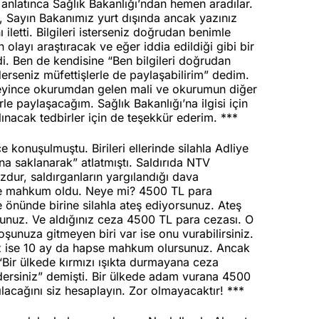
nlatınca Sağlık Bakanlığı’ndan hemen aradılar.
, Sayın Bakanımız yurt dışında ancak yazınız
iletti. Bilgileri isterseniz doğrudan benimle
 olayı araştıracak ve eğer iddia edildiği gibi bir
i. Ben de kendisine “Ben bilgileri doğrudan
ederseniz müfettişlerle de paylaşabilirim” dedim.
öyleyince okurumdan gelen mali ve okurumun diğer
rle paylaşacağım. Sağlık Bakanlığı’na ilgisi için
nacak tedbirler için de teşekkür ederim. ***
e konuşulmuştu. Birileri ellerinde silahla Adliye
na saklanarak” atlatmıştı. Saldırıda NTV
ur, saldırganların yargılandığı dava
i ise mahkum oldu. Neye mi? 4500 TL para
ye önünde birine silahla ateş ediyorsunuz. Ateş
yorsunuz. Ve aldığınız ceza 4500 TL para cezası. O
Hoşunuza gitmeyen biri var ise onu vurabilirsiniz.
tsız ise 10 ay da hapse mahkum olursunuz. Ancak
“Bir ülkede kırmızı ışıkta durmayana ceza
ersiniz” demişti. Bir ülkede adam vurana 4500
lacağını siz hesaplayın. Zor olmayacaktır! ***