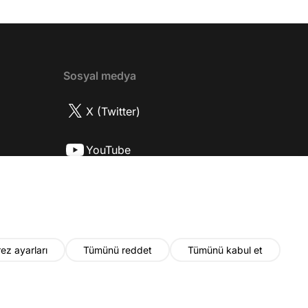
 rolü ve şivesi 11:21 Oynadığı karaktere
ttı? 17:52 İlhan Şen, ayakkabı eleştirisinden
tih Altaylı'ya gıcık oldu mu? 19:15
r Urfa'yı sevdi mi? 20:40 Urfa'yı gezdiler
2 Biran Damla Yılmaz nereli, nasıl bir
Sosyal medya
r? 26:57 Şehirdışı diziler özel hayatlarını
r mu? 30:18 Mert Doğan'ın oyunculuk
X (Twitter)
nasıl? 33:52 İlhan Şen'in oyunculuk
 nasıl başladı? 35:47 Aziz Yıldırım
YouTube
 olduğu için mühendisliği seçtiği doğru
2 Best Model yarışmasına neden katıldı?
Instagram
fa'da nasıl fit kalmayı başarıyor? 41:28
 ilin dışında çalışmak İlhan Şen'in özel
 etkiliyor mu? 44:53 Yurt dışında
k yapma fikrine nasıl bakıyorlar? 48:03
ez ayarları
Tümünü reddet
Tümünü kabul et
u yıl neler olacak? 48:19 Gelecekte başka
i var mı? 50:28 Verdikleri emeğin
ında maddi kazançları yeterli mi? 52:22
© 2026 Fatih Altaylı. Tüm hakları saklıdır.
nun devamını bilmeden çalışmak zor