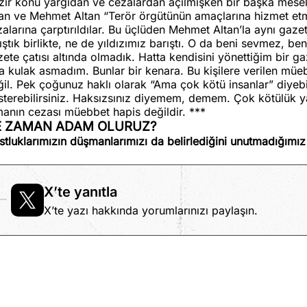
zır konu yargıdan ve cezalardan açılmışken bir başka mese
tan ve Mehmet Altan “Terör örgütünün amaçlarına hizmet et
alarına çarptırıldılar. Bu üçlüden Mehmet Altan’la aynı gaze
ıştık birlikte, ne de yıldızımız barıştı. O da beni sevmez, be
ete çatısı altında olmadık. Hatta kendisini yönettiğim bir ga
la kulak asmadım. Bunlar bir kenara. Bu kişilere verilen m
il. Pek çoğunuz haklı olarak “Ama çok kötü insanlar” diyebil
terebilirsiniz. Haksızsınız diyemem, demem. Çok kötülük yap
manın cezası müebbet hapis değildir. ***
E ZAMAN ADAM OLURUZ?
tluklarımızın düşmanlarımızı da belirlediğini unutmadığımı
X’te yanıtla
X’te yazı hakkında yorumlarınızı paylaşın.