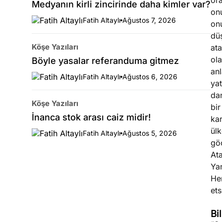
ora
Medyanın kirli zincirinde daha kimler var?
on
Fatih Altaylı
Ağustos 7, 2026
on
dü
Köşe Yazıları
at
ola
Böyle yasalar referanduma gitmez
anl
Fatih Altaylı
Ağustos 6, 2026
yat
da
Köşe Yazıları
bir
İnanca stok arası caiz midir!
kar
ülk
Fatih Altaylı
Ağustos 5, 2026
göç
At
Yan
Her
ets
Bi