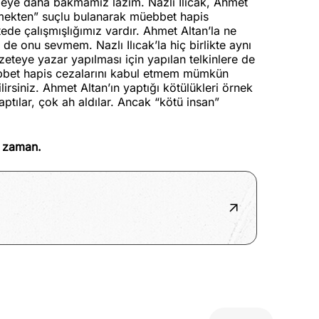
leye daha bakmamız lazım. Nazlı Ilıcak, Ahmet
mekten” suçlu bulanarak müebbet hapis
tede çalışmışlığımız vardır. Ahmet Altan’la ne
n de onu sevmem. Nazlı Ilıcak’la hiç birlikte aynı
zeteye yazar yapılması için yapılan telkinlere de
üebbet hapis cezalarını kabul etmem mümkün
irsiniz. Ahmet Altan’ın yaptığı kötülükleri örnek
tılar, çok ah aldılar. Ancak “kötü insan”
z zaman.