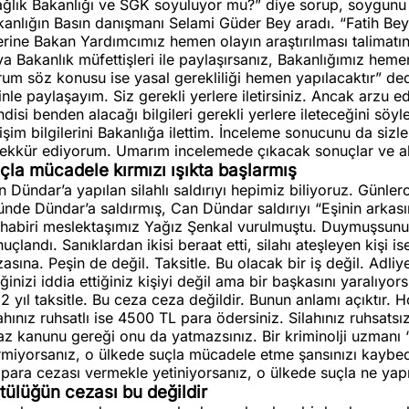
ağlık Bakanlığı ve SGK soyuluyor mu?” diye sorup, soygunu a
anlığın Basın danışmanı Selami Güder Bey aradı. “Fatih Bey
rine Bakan Yardımcımız hemen olayın araştırılması talimatını 
a Bakanlık müfettişleri ile paylaşırsanız, Bakanlığımız hemen
um söz konusu ise yasal gerekliliği hemen yapılacaktır” ded
inle paylaşayım. Siz gerekli yerlere iletirsiniz. Ancak arzu 
disi benden alacağı bilgileri gerekli yerlere ileteceğini s
tişim bilgilerini Bakanlığa ilettim. İnceleme sonucunu da sizle
şekkür ediyorum. Umarım incelemede çıkacak sonuçlar ve alı
çla mücadele kırmızı ışıkta başlarmış
 Dündar’a yapılan silahlı saldırıyı hepimiz biliyoruz. Günlerc
nde Dündar’a saldırmış, Can Dündar saldırıyı “Eşinin arkası
habiri meslektaşımız Yağız Şenkal vurulmuştu. Duymuşsunuzd
uçlandı. Sanıklardan ikisi beraat etti, silahı ateşleyen kiş
asına. Peşin de değil. Taksitle. Bu olacak bir iş değil. Adli
iğinizi iddia ettiğiniz kişiyi değil ama bir başkasını yaralı
2 yıl taksitle. Bu ceza ceza değildir. Bunun anlamı açıktır. 
ahınız ruhsatlı ise 4500 TL para ödersiniz. Silahınız ruhsa
az kanunu gereği onu da yatmazsınız. Bir kriminolji uzmanı 
rmiyorsanız, o ülkede suçla mücadele etme şansınızı kaybed
para cezası vermekle yetiniyorsanız, o ülkede suçla ne yapı
tülüğün cezası bu değildir