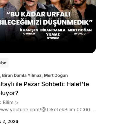
ube
, Biran Damla Yılmaz, Mert Doğan
ltaylı ile Pazar Sohbeti: Halef'te
oluyor?
 Bilim ▷
www.youtube.com/@TekeTekBilim 00:00
:46 Biran Damla Yılmaz dizi teklifi
s 2, 2026
de neler hissetti? 05:41 Oynadığı role nasıl
? 08:06 Mert Doğan nereli? 09:21 Mert