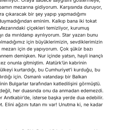
k dilemiyor. Oraya sadece saygısını göstermeye,
abamın mezarına gidiyorum. Karşısında duruyor,
ra çıkaracak bir şey yapıp yapmadığımı
duymadığından eminim. Kalkıp bana iki tokat
ezarındaki çiçekleri temizliyor, kurumuş
ayı da mırıldanıp ayrılıyorum. Star yazarı bunu
lmadığımız için büyüklerimizin, sevdiklerimizin
in mezarı için de yapıyorum. Çok şükür bazı
nem demişken. Nur içinde yatsın, hayli inançlı
 kez onunla gitmiştim. Atatürk’ün kabrinin
 ülkeyi kurtardığı, bu Cumhuriyet’i kurduğu, bu
rdığı için. Osmanlı vatandaşı bir Balkan
nin Bulgarlar tarafından katledilişini görmüştü.
e değil, her duasında onu da anmadan edemezdi.
r Anıtkabir’de, isterse başka yerde dua edebilir.
. Elini ağzını tutan mı var! Unutma ki, ne kadar