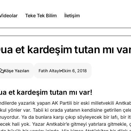
Videolar
Teke Tek Bilim
İletişim
Ağustos 7, 2026
ua et kardeşim tutan mı var
a kimler var?
Ağustos 6, 2026
Fatih Altaylı
Ekim 6, 2018
Köşe Yazıları
itmez
Ağustos 5, 2026
ua et kardeşim tutan mı var!
dilerde yazarlık yapan AK Partili bir eski milletvekili Anıtka
Köşe Yazıları
Spor Yazıları
ul yönler var. Tabii ki orada yatanın kendisine getirilen çe
uyordur. Ya da bunlara karşı çıkıp söyleyecek bir lafı, bir it
ecek hali yok. Yazar Anıtkabir’e gitmeyi yatırlara gitmekle,