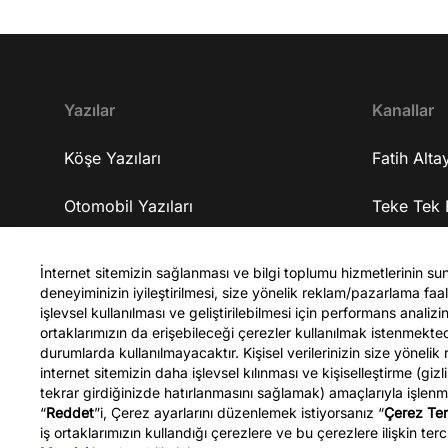
tercih etti? 12:39 Yapay zekayı kullanarak tıpta ne
geliştirmeyi amaçlıyorlar? 16:33 Yapmaya
çalıştıkları gelişim için ne kadar sürede
tamamlanmasını öngörüyorlar? 17:08 Kendisine
gelen iş tekliflerini neden kabul etmedi? 18:38
Yazılar
Kanallar
Şirketleri nerede ve ekipleri nasıl? 19:07
Şirketlerine yatırım alabiliyorlar mı? 19:48
Köşe Yazıları
Fatih Altay
Şirketlerinin gelişme planları nasıl? 20:27
Şirketlerinde tam olarak ne üretiyorlar? 23:33
Otomobil Yazıları
Teke Tek 
Üzerinde çalıştıkları yapay zekanın kişiye özel ilaç
üretiminde bir faydası olacak mı? 24:36 10 yıl
Spor Yazıları
Teke Tek 
sonra bu geliştirdikleri iş ile kendisini nerede
İnternet sitemizin sağlanması ve bilgi toplumu hizmetlerinin su
deneyiminizin iyileştirilmesi, size yönelik reklam/pazarlama faali
görüyor? 25:03 Üniversite tercihi yapacak olan
Celal Şen
işlevsel kullanılması ve geliştirilebilmesi için performans anali
gençlere tavsiyeleri neler? 30:48 Bu yaptıkları işi
ortaklarımızın da erişebileceği çerezler kullanılmak istenmekt
Türkiye'ye taşımayı düşünüyorlar mı? 31:48
durumlarda kullanılmayacaktır. Kişisel verilerinizin size yönelik
Kapanış YouTube kanalına abone olmak için ▷
internet sitemizin daha işlevsel kılınması ve kişiselleştirme (gizl
http://bit.ly/FatihAltayli Gazeteci - Yazar Fatih
tekrar girdiğinizde hatırlanmasını sağlamak) amaçlarıyla işlen
“
Reddet
”i, Çerez ayarlarını düzenlemek istiyorsanız “
Çerez Ter
Altaylı, Youtube kanalına özel gündemi
Fatih Altaylı
iş ortaklarımızın kullandığı çerezlere ve bu çerezlere ilişkin terci
yorumluyor.