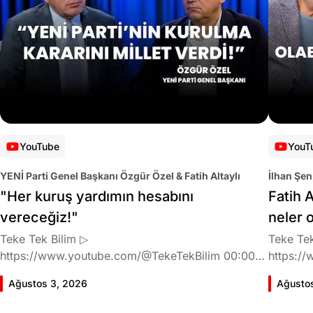
YouTube
YouT
YENİ Parti Genel Başkanı Özgür Özel & Fatih Altaylı
İlhan Şen
"Her kuruş yardımın hesabını
Fatih A
vereceğiz!"
neler 
Teke Tek Bilim ▷
Teke Tek
https://www.youtube.com/@TekeTekBilim 00:00
https://
Giriş 01:58 Butlan kararı 05:58 Butlan kararı kimin
Giriş 02
Ağustos 3, 2026
Ağusto
meselesi? 11:32 Kılıçdaroğlu bu günlerin sinyalini
geldiğin
vermiş miydi? 17:16 Halktan böyle bir destek
büründü