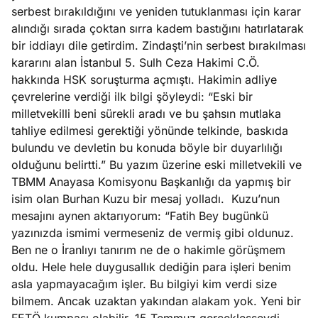
ları
4, 2026
serbest bırakıldığını ve yeniden tutuklanması için karar
kiye’den
alındığı sırada çoktan sırra kadem bastığını hatırlatarak
e umutlu
bir iddiayı dile getirdim. Zindaşti’nin serbest bırakılması
duğumu
kararını alan İstanbul 5. Sulh Ceza Hakimi C.Ö.
Köşe
Spor
Otomob
mek ister
hakkında HSK soruşturma açmıştı. Hakimin adliye
Yazıları
Yazıları
Yazıları
iniz?
çevrelerine verdiği ilk bilgi şöyleydi: “Eski bir
milletvekilli beni sürekli aradı ve bu şahsın mutlaka
tahliye edilmesi gerektiği yönünde telkinde, baskıda
bulundu ve devletin bu konuda böyle bir duyarlılığı
olduğunu belirtti.” Bu yazım üzerine eski milletvekili ve
TBMM Anayasa Komisyonu Başkanlığı da yapmış bir
isim olan Burhan Kuzu bir mesaj yolladı.
Kuzu’nun
mesajını aynen aktarıyorum: “Fatih Bey bugünkü
yazınızda ismimi vermeseniz de vermiş gibi oldunuz.
Ben ne o İranlıyı tanırım ne de o hakimle görüşmem
oldu. Hele hele duygusallık dediğin para işleri benim
asla yapmayacağım işler. Bu bilgiyi kim verdi size
bilmem. Ancak uzaktan yakından alakam yok. Yeni bir