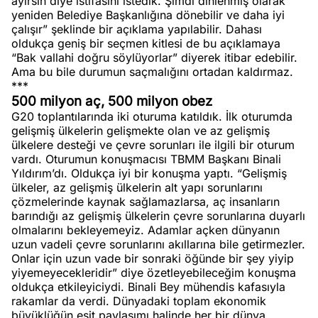
ayırsın diye istifasını istedik. Şimdi dinlenmiş olarak
yeniden Belediye Başkanlığına dönebilir ve daha iyi
çalışır” şeklinde bir açıklama yapılabilir. Dahası
oldukça geniş bir seçmen kitlesi de bu açıklamaya
“Bak vallahi doğru söylüyorlar” diyerek itibar edebilir.
Ama bu bile durumun saçmalığını ortadan kaldırmaz.
***
500 milyon aç, 500 milyon obez
G20 toplantılarında iki oturuma katıldık. İlk oturumda
gelişmiş ülkelerin gelişmekte olan ve az gelişmiş
ülkelere desteği ve çevre sorunları ile ilgili bir oturum
vardı. Oturumun konuşmacısı TBMM Başkanı Binali
Yıldırım’dı. Oldukça iyi bir konuşma yaptı. “Gelişmiş
ülkeler, az gelişmiş ülkelerin alt yapı sorunlarını
çözmelerinde kaynak sağlamazlarsa, aç insanların
barındığı az gelişmiş ülkelerin çevre sorunlarına duyarlı
olmalarını bekleyemeyiz. Adamlar açken dünyanın
uzun vadeli çevre sorunlarını akıllarına bile getirmezler.
Onlar için uzun vade bir sonraki öğünde bir şey yiyip
yiyemeyecekleridir” diye özetleyebileceğim konuşma
oldukça etkileyiciydi. Binali Bey mühendis kafasıyla
rakamlar da verdi. Dünyadaki toplam ekonomik
büyüklüğün eşit paylaşımı halinde her bir dünya