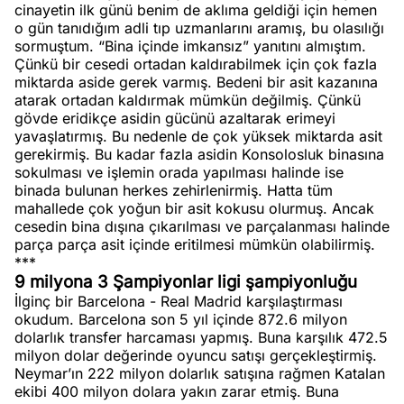
cinayetin ilk günü benim de aklıma geldiği için hemen
o gün tanıdığım adli tıp uzmanlarını aramış, bu olasılığı
sormuştum. “Bina içinde imkansız” yanıtını almıştım.
Çünkü bir cesedi ortadan kaldırabilmek için çok fazla
miktarda aside gerek varmış. Bedeni bir asit kazanına
atarak ortadan kaldırmak mümkün değilmiş. Çünkü
gövde eridikçe asidin gücünü azaltarak erimeyi
yavaşlatırmış. Bu nedenle de çok yüksek miktarda asit
gerekirmiş. Bu kadar fazla asidin Konsolosluk binasına
sokulması ve işlemin orada yapılması halinde ise
binada bulunan herkes zehirlenirmiş. Hatta tüm
mahallede çok yoğun bir asit kokusu olurmuş. Ancak
cesedin bina dışına çıkarılması ve parçalanması halinde
parça parça asit içinde eritilmesi mümkün olabilirmiş.
***
9 milyona 3 Şampiyonlar ligi şampiyonluğu
İlginç bir Barcelona - Real Madrid karşılaştırması
okudum. Barcelona son 5 yıl içinde 872.6 milyon
dolarlık transfer harcaması yapmış. Buna karşılık 472.5
milyon dolar değerinde oyuncu satışı gerçekleştirmiş.
Neymar’ın 222 milyon dolarlık satışına rağmen Katalan
ekibi 400 milyon dolara yakın zarar etmiş. Buna