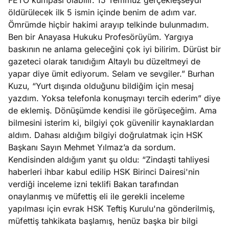
FETÖ kumpası olabilir. 15 Temmuz gerçekleşseydi
öldürülecek ilk 5 ismin içinde benim de adım var.
Ömrümde hiçbir hakimi arayıp telkinde bulunmadım.
Ben bir Anayasa Hukuku Profesörüyüm. Yargıya
baskının ne anlama geleceğini çok iyi bilirim. Dürüst bir
gazeteci olarak tanıdığım Altaylı bu düzeltmeyi de
yapar diye ümit ediyorum. Selam ve sevgiler.” Burhan
Kuzu, “Yurt dışında olduğunu bildiğim için mesaj
yazdım. Yoksa telefonla konuşmayı tercih ederim” diye
de eklemiş. Dönüşümde kendisi ile görüşeceğim. Ama
bilmesini isterim ki, bilgiyi çok güvenilir kaynaklardan
aldım. Dahası aldığım bilgiyi doğrulatmak için HSK
Başkanı Sayın Mehmet Yılmaz’a da sordum.
Kendisinden aldığım yanıt şu oldu: “Zindaşti tahliyesi
haberleri ihbar kabul edilip HSK Birinci Dairesi'nin
verdiği inceleme izni teklifi Bakan tarafından
onaylanmış ve müfettiş eli ile gerekli inceleme
yapılması için evrak HSK Teftiş Kurulu'na gönderilmiş,
müfettiş tahkikata başlamış, henüz başka bir bilgi