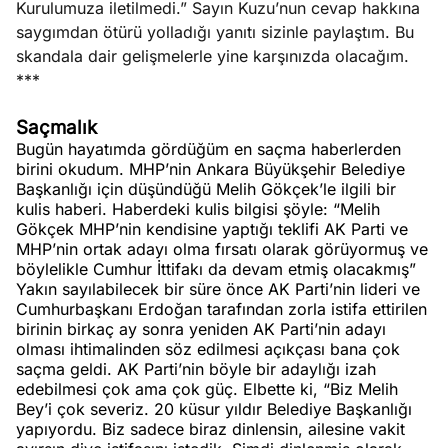
Kurulumuza iletilmedi.” Sayın Kuzu’nun cevap hakkına
saygımdan ötürü yolladığı yanıtı sizinle paylaştım. Bu
skandala dair gelişmelerle yine karşınızda olacağım.
***
Saçmalık
Bugün hayatımda gördüğüm en saçma haberlerden
birini okudum. MHP’nin Ankara Büyükşehir Belediye
Başkanlığı için düşündüğü Melih Gökçek’le ilgili bir
kulis haberi. Haberdeki kulis bilgisi şöyle: “Melih
Gökçek MHP’nin kendisine yaptığı teklifi AK Parti ve
MHP’nin ortak adayı olma fırsatı olarak görüyormuş ve
böylelikle Cumhur İttifakı da devam etmiş olacakmış”
Yakın sayılabilecek bir süre önce AK Parti’nin lideri ve
Cumhurbaşkanı Erdoğan tarafından zorla istifa ettirilen
birinin birkaç ay sonra yeniden AK Parti’nin adayı
olması ihtimalinden söz edilmesi açıkçası bana çok
saçma geldi. AK Parti’nin böyle bir adaylığı izah
edebilmesi çok ama çok güç. Elbette ki, “Biz Melih
Bey’i çok severiz. 20 küsur yıldır Belediye Başkanlığı
yapıyordu. Biz sadece biraz dinlensin, ailesine vakit