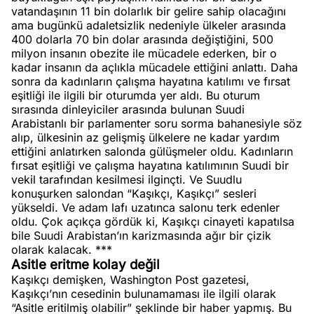
vatandaşının 11 bin dolarlık bir gelire sahip olacağını
ama bugünkü adaletsizlik nedeniyle ülkeler arasında
400 dolarla 70 bin dolar arasında değiştiğini, 500
milyon insanın obezite ile mücadele ederken, bir o
kadar insanın da açlıkla mücadele ettiğini anlattı. Daha
sonra da kadınların çalışma hayatına katılımı ve fırsat
eşitliği ile ilgili bir oturumda yer aldı. Bu oturum
sırasında dinleyiciler arasında bulunan Suudi
Arabistanlı bir parlamenter soru sorma bahanesiyle söz
alıp, ülkesinin az gelişmiş ülkelere ne kadar yardım
ettiğini anlatırken salonda gülüşmeler oldu. Kadınların
fırsat eşitliği ve çalışma hayatına katılımının Suudi bir
vekil tarafından kesilmesi ilginçti. Ve Suudlu
konuşurken salondan “Kaşıkçı, Kaşıkçı” sesleri
yükseldi. Ve adam lafı uzatınca salonu terk edenler
oldu. Çok açıkça gördük ki, Kaşıkçı cinayeti kapatılsa
bile Suudi Arabistan’ın karizmasında ağır bir çizik
olarak kalacak. ***
Asitle eritme kolay değil
Kaşıkçı demişken, Washington Post gazetesi,
Kaşıkçı’nın cesedinin bulunamaması ile ilgili olarak
“Asitle eritilmiş olabilir” şeklinde bir haber yapmış. Bu