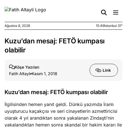
Ağustos 8, 2026
15:49
İstanbul 31°
Kuzu’dan mesaj: FETÖ kumpası
e
Ağustos
ları
6, 2026
olabilir
le yasalar
eranduma
Köşe Yazıları
mez
Link
Fatih Altaylı
Kasım 1, 2018
e
Ağustos
ları
5, 2026
Kuzu’dan mesaj: FETÖ kumpası olabilir
nca stok
sı caiz
İlgilisinden hemen yanıt geldi. Dünkü yazımda İranlı
ir!
uyuşturucu kaçakçısı ve seri cinayetlerin azmettiricisi
olarak 4 yıl arandıktan sonra yakalanan Zindaşti’nin
e
yakalandıktan hemen sonra skandal bir hakim kararı ile
Ağustos