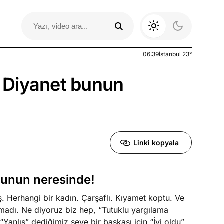
06:39
İstanbul 23°
 Diyanet bunun
Linki kopyala
bunun neresinde!
Otomobil Yazıları
iş. Herhangi bir kadın. Çarşaflı. Kıyamet koptu. Ve
olmadı. Ne diyoruz biz hep, “Tutuklu yargılama
 “Yanlış” dediğimiz şeye bir başkası için “İyi oldu”