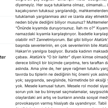
diyemeyiz. Her suça tutuklama olmaz, olmamalı... H
kaçakçısının tutuksuz yargılandığı, mahkemelerden 
tutuklamalı yargılanması akıl ve izanla alay etmektir.
neden böyle dediğini biliyor musunuz? Muhtemelen 
“Önünde kıyamda duruyorsunuz. İlah mı o?” Kıya
namazdaki kıyamla karşılaştırıyor. İbadetle karşılaşt
olabilir mi? Zannetmiyorum. Bal gibi biliyor Atatürk
başında sevenlerinin, en çok sevenlerinin bile Atat
Hakan’ın yanılgısı başlıyor. Burada kadının maksad
ter
çabası. Atatürk’e “O bir ilahtır” diyen kimse olmadı
derece bilinçli bir biçimde çarpıtma, ters taraftan 
aslında. Ama yine de, her şeye rağmen tutuklu yargı
tavırda bu tiplerin ne dediğinin hiç önemi yok aslı
yok; saygısında, sevgisinde, hürmetinde bir eksiği 
yok. Mesele kamusal tutum. Mesele rol model siyaset
sorun yok ise bu bireysel saçmalamalar, saygısızlı
olaylardaki ani artış ve bunların anında sosyal med
provokasyon varmış hissiyatı da uyandırıyor. Tabii D