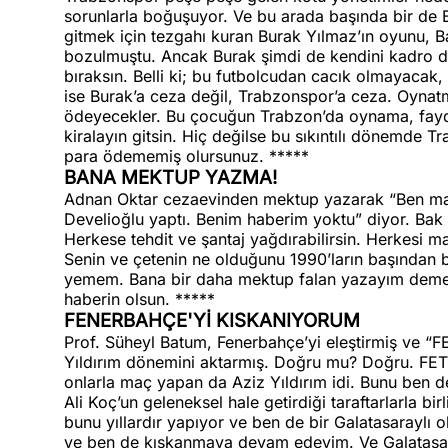
sorunlarla boğuşuyor. Ve bu arada başında bir de 
gitmek için tezgahı kuran Burak Yılmaz’ın oyunu, 
bozulmuştu. Ancak Burak şimdi de kendini kadro dı
bıraksın. Belli ki; bu futbolcudan cacık olmayaca
ise Burak’a ceza değil, Trabzonspor’a ceza. Oynatm
ödeyecekler. Bu çocuğun Trabzon’da oynama, fayda
kiralayın gitsin. Hiç değilse bu sıkıntılı dönemde
para ödememiş olursunuz. *****
BANA MEKTUP YAZMA!
Adnan Oktar cezaevinden mektup yazarak “Ben masu
Develioğlu yaptı. Benim haberim yoktu” diyor. Bak A
Herkese tehdit ve şantaj yağdırabilirsin. Herkesi m
Senin ve çetenin ne olduğunu 1990’ların başından b
yemem. Bana bir daha mektup falan yazayım deme.
haberin olsun. *****
FENERBAHÇE'Yİ KISKANIYORUM
Prof. Süheyl Batum, Fenerbahçe’yi eleştirmiş ve “
Yıldırım dönemini aktarmış. Doğru mu? Doğru. FET
onlarla maç yapan da Aziz Yıldırım idi. Bunu ben 
Ali Koç’un geleneksel hale getirdiği taraftarlarla bi
bunu yıllardır yapıyor ve ben de bir Galatasaraylı 
ve ben de kıskanmaya devam edeyim. Ve Galatasar