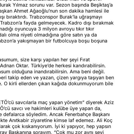
Burak Yılmaz sorunu var. Sezon başında Beşiktaş’a
Başkan Ahmet Ağaoğlu’nun son dakika hamlesi ile
şı bıraktırdı. Trabzonspor Burak’la uğraşmayı
k, Trabzon’a fayda gelmeyecek. Kadro dışı bırakmak
adığı oyuncuya 3 milyon avroyu tıkır tıkır
lı olma niyeti olmadığına göre satın ya da
 Trabzon’a yakışmayan bir futbolcuya boşu boşuna
mum, size karşı yapılan her şeyi Fırat
dnan Oktar. Türkiye’de herkesi kandırabilirsin.
asum olduğuna inandırabilirsin. Ama beni değil.
eri takip eden ve yazan, çizen yargıya taşıyan ben
 O kirli ellerden çıkan kağıda dokunmuyorum bile
FETÖ’cü savcılarla maç yapan yönetim” diyerek Aziz
Ö’cü savcı ve hakimleri kulübe üye yapan da,
de defalarca söyledim. Ancak Fenerbahçe Başkanı
rlikte Anıtkabir ziyaretine kimse laf edemez. Ali Koç
olarak çok kıskanıyorum. İyi ki yapıyor, hep yapsın
ay Başkanına sorayım, “Çok mu zor aynı şeyi