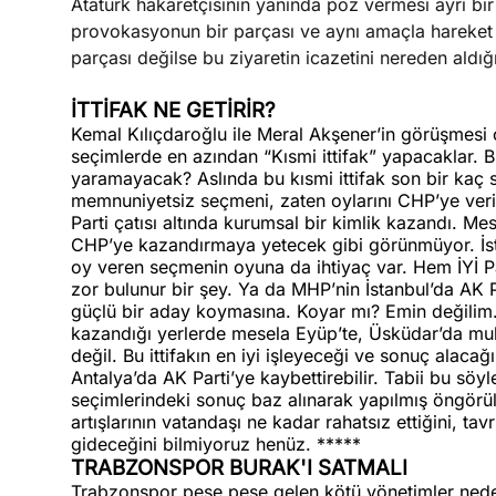
Atatürk hakaretçisinin yanında poz vermesi ayrı bir
provokasyonun bir parçası ve aynı amaçla hareket e
parçası değilse bu ziyaretin icazetini nereden aldığı
İTTİFAK NE GETİRİR?
Kemal Kılıçdaroğlu ile Meral Akşener’in görüşmesi o
seçimlerde en azından “Kısmi ittifak” yapacaklar. B
yaramayacak? Aslında bu kısmi ittifak son bir kaç 
memnuniyetsiz seçmeni, zaten oylarını CHP’ye veri
Parti çatısı altında kurumsal bir kimlik kazandı. Mese
CHP’ye kazandırmaya yetecek gibi görünmüyor. İs
oy veren seçmenin oyuna da ihtiyaç var. Hem İYİ Pa
zor bulunur bir şey. Ya da MHP’nin İstanbul’da AK 
güçlü bir aday koymasına. Koyar mı? Emin değilim. F
kazandığı yerlerde mesela Eyüp’te, Üsküdar’da muha
değil. Bu ittifakın en iyi işleyeceği ve sonuç alacağ
Antalya’da AK Parti’ye kaybettirebilir. Tabii bu söy
seçimlerindeki sonuç baz alınarak yapılmış öngörü
artışlarının vatandaşı ne kadar rahatsız ettiğini, tav
gideceğini bilmiyoruz henüz. *****
TRABZONSPOR BURAK'I SATMALI
Trabzonspor peşe peşe gelen kötü yönetimler neden