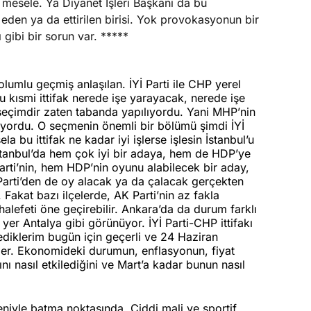
 mesele. Ya Diyanet İşleri Başkanı da bu
den ya da ettirilen birisi. Yok provokasyonun bir
 gibi bir sorun var. *****
lumlu geçmiş anlaşılan. İYİ Parti ile CHP yerel
u kısmi ittifak nerede işe yarayacak, nerede işe
seçimdir zaten tabanda yapılıyordu. Yani MHP’nin
yordu. O seçmenin önemli bir bölümü şimdi İYİ
la bu ittifak ne kadar iyi işlerse işlesin İstanbul’u
tanbul’da hem çok iyi bir adaya, hem de HDP’ye
rti’nin, hem HDP’nin oyunu alabilecek bir aday,
Parti’den de oy alacak ya da çalacak gerçekten
akat bazı ilçelerde, AK Parti’nin az fakla
lefeti öne geçirebilir. Ankara’da da durum farklı
ı yer Antalya gibi görünüyor. İYİ Parti-CHP ittifakı
lediklerim bugün için geçerli ve 24 Haziran
ler. Ekonomideki durumun, enflasyonun, fiyat
rını nasıl etkilediğini ve Mart’a kadar bunun nasıl
iyle batma noktasında. Ciddi mali ve sportif