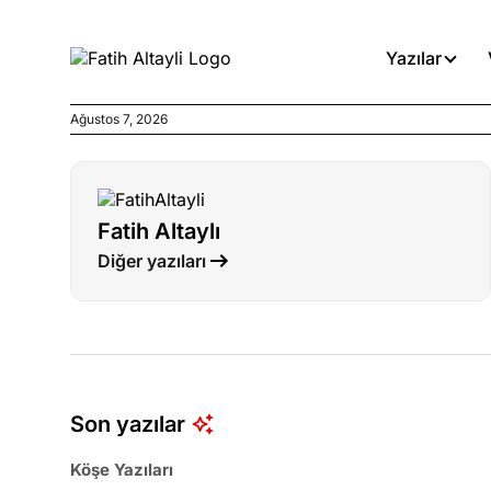
Yazılar
Ağustos 7, 2026
Köşe Yazıları
Böyle yasalar referanduma g
Fatih Altaylı
Köşe Yazıları
Diğer yazıları
İnanca stok arası caiz midir!
Köşe Yazıları
Türkiye’den niye umutlu ol
ister misiniz?
Son yazılar
Köşe Yazıları