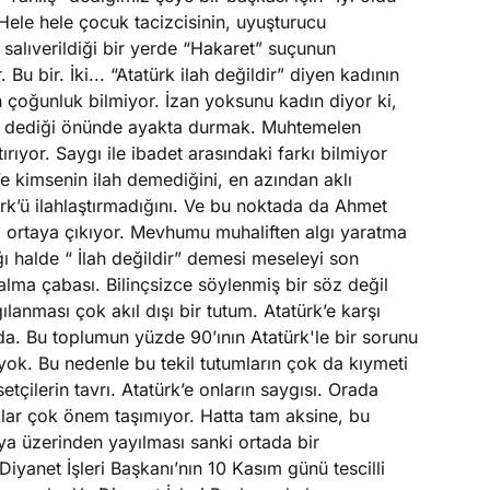
ele hele çocuk tacizcisinin, uyuşturucu
salıverildiği bir yerde “Hakaret” suçunun
 Bu bir. İki... “Atatürk ilah değildir” diyen kadının
çoğunluk bilmiyor. İzan yoksunu kadın diyor ki,
m dediği önünde ayakta durmak. Muhtemelen
ırıyor. Saygı ile ibadet arasındaki farkı bilmiyor
’e kimsenin ilah demediğini, en azından aklı
ürk’ü ilahlaştırmadığını. Ve bu noktada da Ahmet
ı ortaya çıkıyor. Mevhumu muhaliften algı yaratma
ğı halde “ İlah değildir” demesi meseleyi son
dalma çabası. Bilinçsizce söylenmiş bir söz değil
lanması çok akıl dışı bir tutum. Atatürk’e karşı
nda. Bu toplumun yüzde 90’ının Atatürk'le bir sorunu
yok. Bu nedenle bu tekil tutumların çok da kıymeti
çilerin tavrı. Atatürk’e onların saygısı. Orada
klar çok önem taşımıyor. Hatta tam aksine, bu
ya üzerinden yayılması sanki ortada bir
iyanet İşleri Başkanı’nın 10 Kasım günü tescilli