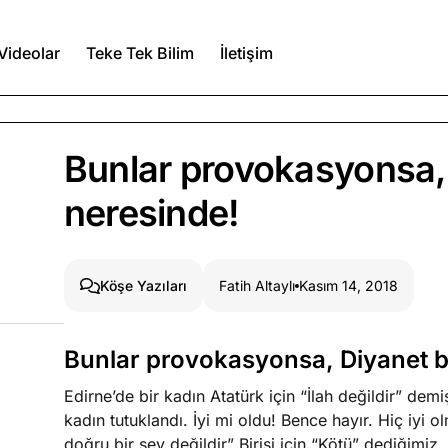
Videolar
Teke Tek Bilim
İletişim
Ağustos 6, 2026
Bunlar provokasyonsa,
itmez
neresinde!
Ağustos 5, 2026
Fatih Altaylı
Kasım 14, 2018
Köşe Yazıları
Ağustos 4, 2026
duğumu bilmek
Bunlar provokasyonsa, Diyanet 
Köşe Yazıları
Spor Yazıları
Edirne’de bir kadın Atatürk için “İlah değildir” dem
kadın tutuklandı. İyi mi oldu! Bence hayır. Hiç iyi 
doğru bir şey değildir” Birisi için “Kötü” dediğimiz,