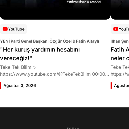
YouTube
YouT
YENİ Parti Genel Başkanı Özgür Özel & Fatih Altaylı
İlhan Şen
"Her kuruş yardımın hesabını
Fatih A
vereceğiz!"
neler 
Teke Tek Bilim ▷
Teke Tek
https://www.youtube.com/@TekeTekBilim 00:00
https://
Giriş 01:58 Butlan kararı 05:58 Butlan kararı kimin
Giriş 02
Ağustos 3, 2026
Ağusto
meselesi? 11:32 Kılıçdaroğlu bu günlerin sinyalini
geldiğin
vermiş miydi? 17:16 Halktan böyle bir destek
büründü
bekliyor muydu? 25:40 CHP'den ayrılma kararı
Doğan'nı
30:09 AK Parti'ye geçişlerin duracağının garantisi
neler ka
var mı? 48:12 Cemil Tugay kalacak mı? 50:13
sonra Fa
CHP'de Özgür Özel'e yakın isimler kaldı mı? 52:50
Oyuncula