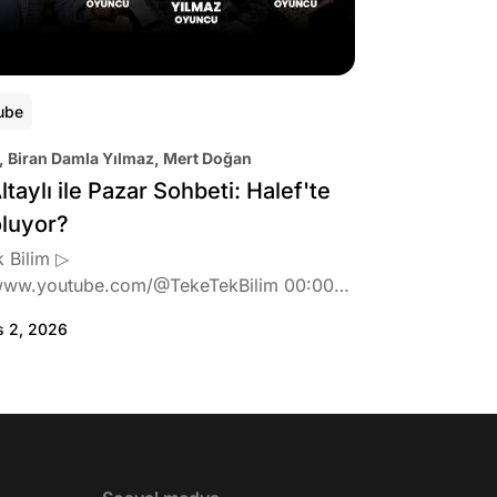
ube
, Biran Damla Yılmaz, Mert Doğan
ltaylı ile Pazar Sohbeti: Halef'te
oluyor?
 Bilim ▷
www.youtube.com/@TekeTekBilim 00:00
:46 Biran Damla Yılmaz dizi teklifi
s 2, 2026
de neler hissetti? 05:41 Oynadığı role nasıl
? 08:06 Mert Doğan nereli? 09:21 Mert
 rolü ve şivesi 11:21 Oynadığı karaktere
ttı? 17:52 İlhan Şen, ayakkabı eleştirisinden
tih Altaylı'ya gıcık oldu mu? 19:15
r Urfa'yı sevdi mi? 20:40 Urfa'yı gezdiler