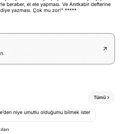
le beraber, el ele yapması. Ve Anıtkabir defterine
 diye yazması. Çok mu zor!” *****
n.
Tümü
ıları