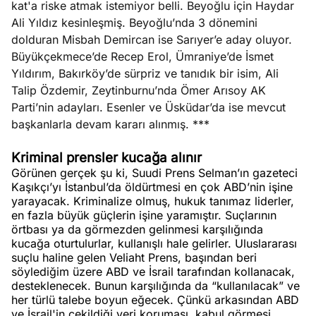
kat'a riske atmak istemiyor belli. Beyoğlu için Haydar
e
Ağustos
Ali Yıldız kesinleşmiş. Beyoğlu’nda 3 dönemini
ları
5, 2026
dolduran Misbah Demircan ise Sarıyer’e aday oluyor.
nca stok
Büyükçekmece’de Recep Erol, Ümraniye’de İsmet
Köşe
Spor
Otomob
sı caiz
Yıldırım, Bakırköy’de sürpriz ve tanıdık bir isim, Ali
Yazıları
Yazıları
Yazıları
ir!
Talip Özdemir, Zeytinburnu’nda Ömer Arısoy AK
Parti’nin adayları. Esenler ve Üsküdar’da ise mevcut
başkanlarla devam kararı alınmış. ***
Kriminal prensler kucağa alınır
Görünen gerçek şu ki, Suudi Prens Selman’ın gazeteci
Kaşıkçı’yı İstanbul’da öldürtmesi en çok ABD’nin işine
yarayacak. Kriminalize olmuş, hukuk tanımaz liderler,
en fazla büyük güçlerin işine yaramıştır. Suçlarının
örtbası ya da görmezden gelinmesi karşılığında
kucağa oturtulurlar, kullanışlı hale gelirler. Uluslararası
suçlu haline gelen Veliaht Prens, başından beri
söylediğim üzere ABD ve İsrail tarafından kollanacak,
desteklenecek. Bunun karşılığında da “kullanılacak” ve
her türlü talebe boyun eğecek. Çünkü arkasından ABD
ve İsrail'in çekildiği yeri koruması, kabul görmesi,