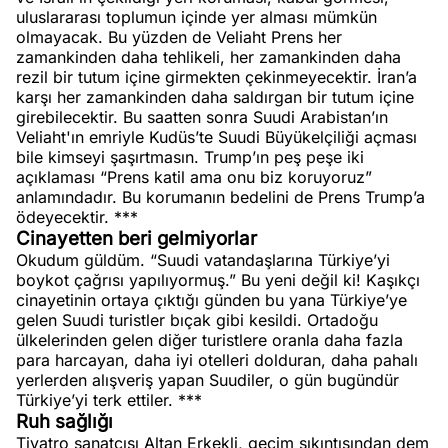
uluslararası toplumun içinde yer alması mümkün
olmayacak. Bu yüzden de Veliaht Prens her
zamankinden daha tehlikeli, her zamankinden daha
rezil bir tutum içine girmekten çekinmeyecektir. İran’a
karşı her zamankinden daha saldırgan bir tutum içine
girebilecektir. Bu saatten sonra Suudi Arabistan’ın
Veliaht'ın emriyle Kudüs’te Suudi Büyükelçiliği açması
bile kimseyi şaşırtmasın. Trump’ın peş peşe iki
açıklaması “Prens katil ama onu biz koruyoruz”
anlamındadır. Bu korumanın bedelini de Prens Trump’a
ödeyecektir. ***
Cinayetten beri gelmiyorlar
Okudum güldüm. “Suudi vatandaşlarına Türkiye’yi
boykot çağrısı yapılıyormuş.” Bu yeni değil ki! Kaşıkçı
cinayetinin ortaya çıktığı günden bu yana Türkiye’ye
gelen Suudi turistler bıçak gibi kesildi. Ortadoğu
ülkelerinden gelen diğer turistlere oranla daha fazla
para harcayan, daha iyi otelleri dolduran, daha pahalı
yerlerden alışveriş yapan Suudiler, o gün bugündür
Türkiye’yi terk ettiler. ***
Ruh sağlığı
Tiyatro sanatçısı Altan Erkekli, geçim sıkıntısından dem