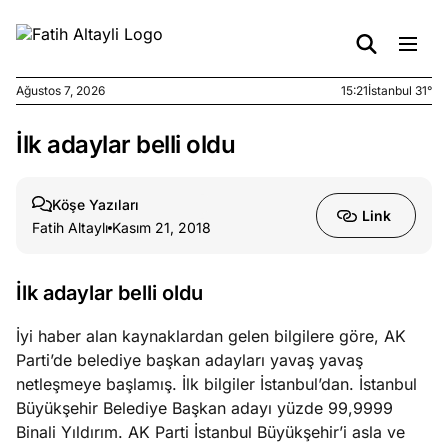
Ağustos 7, 2026
15:21
İstanbul 31°
İlk adaylar belli oldu
e
Ağustos
ları
7, 2026
yanın kirli
Köşe Yazıları
Link
cirinde
Fatih Altaylı
Kasım 21, 2018
a kimler
?
İlk adaylar belli oldu
e
Ağustos
İyi haber alan kaynaklardan gelen bilgilere göre, AK
ları
6, 2026
Parti’de belediye başkan adayları yavaş yavaş
le yasalar
netleşmeye başlamış. İlk bilgiler İstanbul’dan. İstanbul
eranduma
Büyükşehir Belediye Başkan adayı yüzde 99,9999
mez
Binali Yıldırım. AK Parti İstanbul Büyükşehir’i asla ve