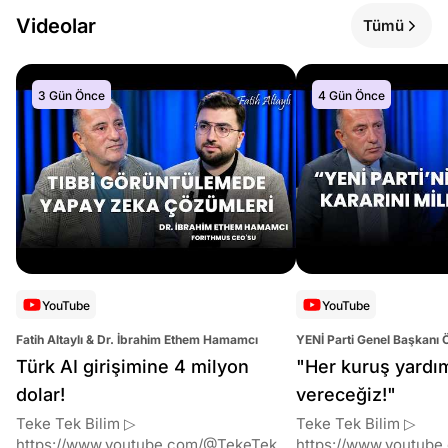
Videolar
Tümü
3 Gün Önce
4 Gün Önce
YouTube
YouTube
Fatih Altaylı & Dr. İbrahim Ethem Hamamcı
YENİ Parti Genel Başkanı 
Altaylı
Türk AI girişimine 4 milyon
"Her kuruş yardı
dolar!
vereceğiz!"
Teke Tek Bilim ▷
Teke Tek Bilim ▷
https://www.youtube.com/@TekeTekBil
https://www.youtube