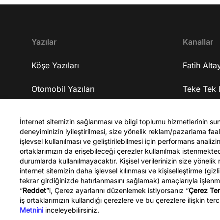
geliştirmeyi amaçlıyorlar? 16:33 Yapmaya
çalıştıkları gelişim için ne kadar sürede
tamamlanmasını öngörüyorlar? 17:08 Kendisine
gelen iş tekliflerini neden kabul etmedi? 18:38
Yazılar
Kanallar
Şirketleri nerede ve ekipleri nasıl? 19:07
Şirketlerine yatırım alabiliyorlar mı? 19:48
Köşe Yazıları
Fatih Altay
Şirketlerinin gelişme planları nasıl? 20:27
Şirketlerinde tam olarak ne üretiyorlar? 23:33
Otomobil Yazıları
Teke Tek 
Üzerinde çalıştıkları yapay zekanın kişiye özel ilaç
üretiminde bir faydası olacak mı? 24:36 10 yıl
Spor Yazıları
Teke Tek 
sonra bu geliştirdikleri iş ile kendisini nerede
İnternet sitemizin sağlanması ve bilgi toplumu hizmetlerinin su
deneyiminizin iyileştirilmesi, size yönelik reklam/pazarlama faali
görüyor? 25:03 Üniversite tercihi yapacak olan
Celal Şen
işlevsel kullanılması ve geliştirilebilmesi için performans anali
gençlere tavsiyeleri neler? 30:48 Bu yaptıkları işi
ortaklarımızın da erişebileceği çerezler kullanılmak istenmekt
Türkiye'ye taşımayı düşünüyorlar mı? 31:48
durumlarda kullanılmayacaktır. Kişisel verilerinizin size yönelik
Kapanış YouTube kanalına abone olmak için ▷
internet sitemizin daha işlevsel kılınması ve kişiselleştirme (gizl
http://bit.ly/FatihAltayli Gazeteci - Yazar Fatih
tekrar girdiğinizde hatırlanmasını sağlamak) amaçlarıyla işlen
“
Reddet
”i, Çerez ayarlarını düzenlemek istiyorsanız “
Çerez Ter
Altaylı, Youtube kanalına özel gündemi
Fatih Altaylı
iş ortaklarımızın kullandığı çerezlere ve bu çerezlere ilişkin terci
yorumluyor.
Metnini
inceleyebilirsiniz.