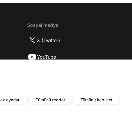
ttı? 17:52 İlhan Şen, ayakkabı eleştirisinden
tih Altaylı'ya gıcık oldu mu? 19:15
r Urfa'yı sevdi mi? 20:40 Urfa'yı gezdiler
2 Biran Damla Yılmaz nereli, nasıl bir
Sosyal medya
r? 26:57 Şehirdışı diziler özel hayatlarını
r mu? 30:18 Mert Doğan'ın oyunculuk
X (Twitter)
nasıl? 33:52 İlhan Şen'in oyunculuk
 nasıl başladı? 35:47 Aziz Yıldırım
YouTube
 olduğu için mühendisliği seçtiği doğru
2 Best Model yarışmasına neden katıldı?
Instagram
fa'da nasıl fit kalmayı başarıyor? 41:28
 ilin dışında çalışmak İlhan Şen'in özel
 etkiliyor mu? 44:53 Yurt dışında
k yapma fikrine nasıl bakıyorlar? 48:03
ez ayarları
Tümünü reddet
Tümünü kabul et
u yıl neler olacak? 48:19 Gelecekte başka
i var mı? 50:28 Verdikleri emeğin
ında maddi kazançları yeterli mi? 52:22
© 2026 Fatih Altaylı. Tüm hakları saklıdır.
nun devamını bilmeden çalışmak zor
55:30 Kapanış YouTube kanalına