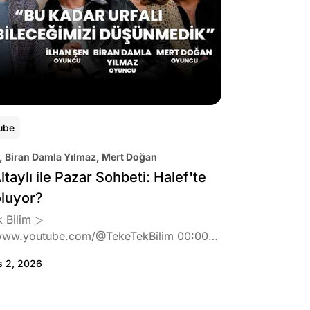
ube
, Biran Damla Yılmaz, Mert Doğan
ltaylı ile Pazar Sohbeti: Halef'te
oluyor?
 Bilim ▷
www.youtube.com/@TekeTekBilim 00:00
:46 Biran Damla Yılmaz dizi teklifi
s 2, 2026
de neler hissetti? 05:41 Oynadığı role nasıl
? 08:06 Mert Doğan nereli? 09:21 Mert
 rolü ve şivesi 11:21 Oynadığı karaktere