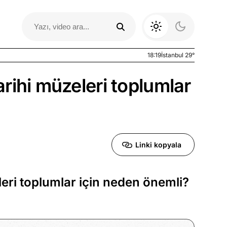
18:19
İstanbul 29°
rihi müzeleri toplumlar
Linki kopyala
leri toplumlar için neden önemli?
Otomobil Yazıları