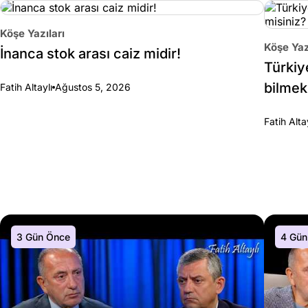
Köşe Yazıları
Köşe Yaz
İnanca stok arası caiz midir!
Türkiy
bilmek
Fatih Altaylı
Ağustos 5, 2026
Fatih Alta
3 Gün Önce
4 Gün