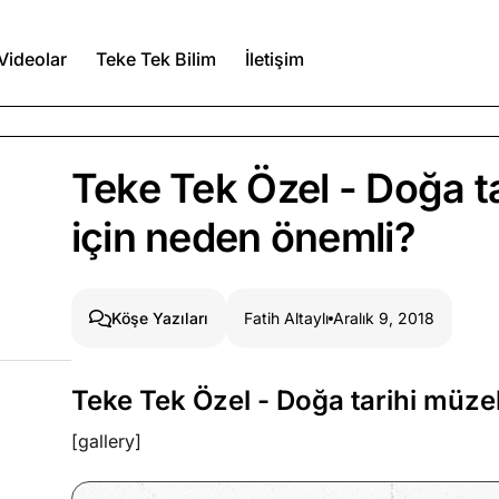
Videolar
Teke Tek Bilim
İletişim
Ağustos 6, 2026
Teke Tek Özel - Doğa ta
itmez
için neden önemli?
Ağustos 5, 2026
Fatih Altaylı
Aralık 9, 2018
Köşe Yazıları
Ağustos 4, 2026
duğumu bilmek
Teke Tek Özel - Doğa tarihi müze
Köşe Yazıları
Spor Yazıları
[gallery]