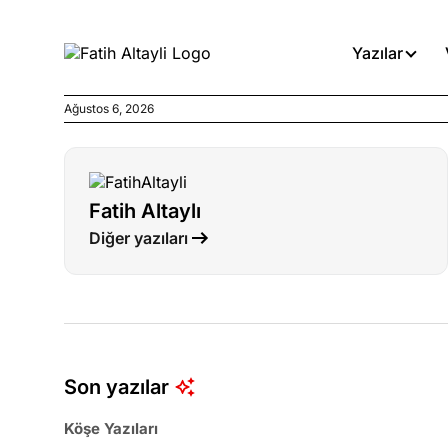
Yazılar
Ağustos 6, 2026
Köşe Yazıları
Böyle yasalar referanduma g
Fatih Altaylı
Köşe Yazıları
Diğer yazıları
İnanca stok arası caiz midir!
Köşe Yazıları
Türkiye’den niye umutlu ol
ister misiniz?
Son yazılar
Köşe Yazıları