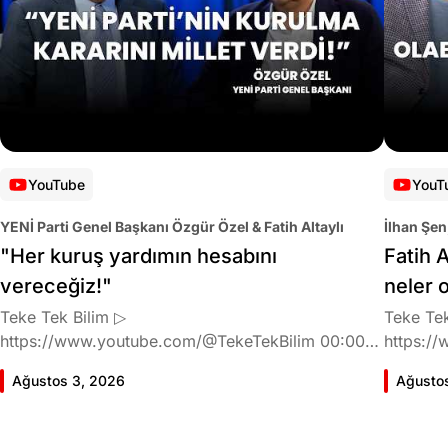
YouTube
YouT
YENİ Parti Genel Başkanı Özgür Özel & Fatih Altaylı
İlhan Şen
"Her kuruş yardımın hesabını
Fatih A
vereceğiz!"
neler 
Teke Tek Bilim ▷
Teke Tek
https://www.youtube.com/@TekeTekBilim 00:00
https://
Giriş 01:58 Butlan kararı 05:58 Butlan kararı kimin
Giriş 02
Ağustos 3, 2026
Ağusto
meselesi? 11:32 Kılıçdaroğlu bu günlerin sinyalini
geldiğin
vermiş miydi? 17:16 Halktan böyle bir destek
büründü
bekliyor muydu? 25:40 CHP'den ayrılma kararı
Doğan'nı