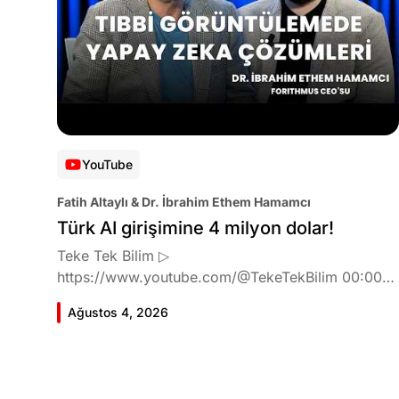
YouTube
Fatih Altaylı & Dr. İbrahim Ethem Hamamcı
Türk AI girişimine 4 milyon dolar!
Teke Tek Bilim ▷
https://www.youtube.com/@TekeTekBilim 00:00
Giriş 01:51 İbrahim Ethem Hamamcı kimdir ve
Ağustos 4, 2026
akademik çalışmaları neler? 10:54 Kendi şirketlerini
kurma süreçleri 11:37 ETH Zurich'de bu araştırma
fikri ile nasıl karşılandı ve neden bu araştırmayı
tercih etti? 12:39 Yapay zekayı kullanarak tıpta ne