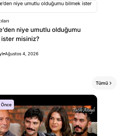
ıları
e’den niye umutlu olduğumu
 ister misiniz?
ylı
Ağustos 4, 2026
Tümü
 Önce