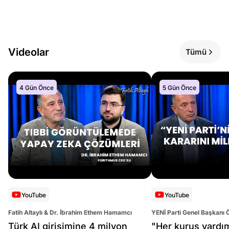
Videolar
Tümü
4 Gün Önce
5 Gün Önce
YouTube
YouTube
Fatih Altaylı & Dr. İbrahim Ethem Hamamcı
YENİ Parti Genel Başkanı 
Altaylı
Türk AI girişimine 4 milyon
"Her kuruş yardı