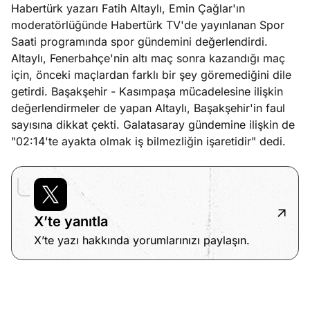
Habertürk yazarı Fatih Altaylı, Emin Çağlar'ın
ları
4, 2026
moderatörlüğünde Habertürk TV'de yayınlanan Spor
kiye’den
Saati programında spor gündemini değerlendirdi.
e umutlu
Altaylı, Fenerbahçe'nin altı maç sonra kazandığı maç
duğumu
Köşe
Spor
Otomob
için, önceki maçlardan farklı bir şey göremediğini dile
mek ister
getirdi. Başakşehir - Kasımpaşa mücadelesine ilişkin
Yazıları
Yazıları
Yazıları
iniz?
değerlendirmeler de yapan Altaylı, Başakşehir'in faul
sayısına dikkat çekti. Galatasaray gündemine ilişkin de
"02:14'te ayakta olmak iş bilmezliğin işaretidir" dedi.
X’te yanıtla
X’te yazı hakkında yorumlarınızı paylaşın.