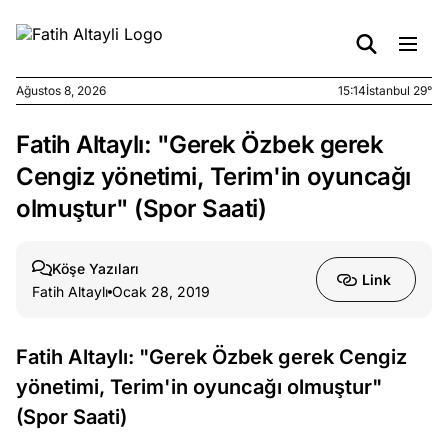
Ağustos 8, 2026
15:14
İstanbul 29°
Fatih Altaylı: "Gerek Özbek gerek
e
Ağustos
ları
6, 2026
Cengiz yönetimi, Terim'in oyuncağı
le yasalar
olmuştur" (Spor Saati)
eranduma
mez
Köşe Yazıları
Link
Fatih Altaylı
Ocak 28, 2019
e
Ağustos
ları
5, 2026
nca stok
Fatih Altaylı: "Gerek Özbek gerek Cengiz
sı caiz
yönetimi, Terim'in oyuncağı olmuştur"
ir!
(Spor Saati)
e
Ağustos