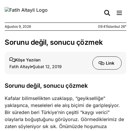
Ağustos 9, 2026
09:41
İstanbul 26°
Sorunu değil, sonucu çözmek
e
Ağustos
ları
7, 2026
yanın kirli
Köşe Yazıları
Link
cirinde
Fatih Altaylı
Şubat 12, 2019
a kimler
?
Sorunu değil, sonucu çözmek
e
Ağustos
Kafalar bilimsellikten uzaklaşıp, “geyikselliğe”
ları
6, 2026
yaklaşınca, meseleleri ele alış biçimi de garipleşiyor.
le yasalar
Bir süreden beri Türkiye’nin çeşitli “kaygı verici”
eranduma
olaylarla boğuştuğunu görüyoruz. Görmediklerimiz de
mez
zaten söyleniyor sık sık. Önümüzde hoşumuza