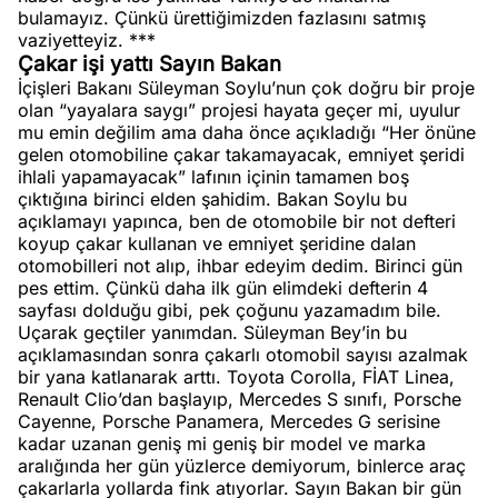
bulamayız. Çünkü ürettiğimizden fazlasını satmış
vaziyetteyiz. ***
Çakar işi yattı Sayın Bakan
İçişleri Bakanı Süleyman Soylu’nun çok doğru bir proje
olan “yayalara saygı” projesi hayata geçer mi, uyulur
mu emin değilim ama daha önce açıkladığı “Her önüne
gelen otomobiline çakar takamayacak, emniyet şeridi
ihlali yapamayacak” lafının içinin tamamen boş
çıktığına birinci elden şahidim. Bakan Soylu bu
açıklamayı yapınca, ben de otomobile bir not defteri
koyup çakar kullanan ve emniyet şeridine dalan
otomobilleri not alıp, ihbar edeyim dedim. Birinci gün
pes ettim. Çünkü daha ilk gün elimdeki defterin 4
sayfası dolduğu gibi, pek çoğunu yazamadım bile.
Uçarak geçtiler yanımdan. Süleyman Bey’in bu
açıklamasından sonra çakarlı otomobil sayısı azalmak
bir yana katlanarak arttı. Toyota Corolla, FİAT Linea,
Renault Clio’dan başlayıp, Mercedes S sınıfı, Porsche
Cayenne, Porsche Panamera, Mercedes G serisine
kadar uzanan geniş mi geniş bir model ve marka
aralığında her gün yüzlerce demiyorum, binlerce araç
çakarlarla yollarda fink atıyorlar. Sayın Bakan bir gün