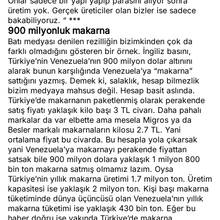
Onlar sadece bir yapı yapıp parasını alıyor sonra
üretim yok. Gerçek üreticiler olan bizler ise sadece
bakabiliyoruz. “ ***
900 milyonluk makarna
Batı medyası denilen rezilliğin bizimkinden çok da
farklı olmadığını gösteren bir örnek. İngiliz basını,
Türkiye’nin Venezuela’nın 900 milyon dolar altınını
alarak bunun karşılığında Venezuela’ya “makarna”
sattığını yazmış. Demek ki, salaklık, hesap bilmezlik
bizim medyaya mahsus değil. Hesap basit aslında.
Türkiye’de makarnanın paketlenmiş olarak perakende
satış fiyatı yaklaşık kilo başı 3 TL civarı. Daha pahalı
markalar da var elbette ama mesela Migros ya da
Besler markalı makarnaların kilosu 2.7 TL. Yani
ortalama fiyat bu civarda. Bu hesapla yola çıkarsak
yani Venezuela’ya makarnayı perakende fiyattan
satsak bile 900 milyon dolara yaklaşık 1 milyon 800
bin ton makarna satmış olmamız lazım. Oysa
Türkiye’nin yıllık makarna üretimi 1.7 milyon ton. Üretim
kapasitesi ise yaklaşık 2 milyon ton. Kişi başı makarna
tüketiminde dünya üçüncüsü olan Venezuela’nın yıllık
makarna tüketimi ise yaklaşık 430 bin ton. Eğer bu
haber doğru ise yakında Türkiye’de makarna