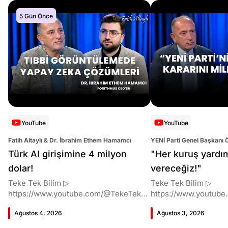
5 Gün Önce
YouTube
YouTube
Fatih Altaylı & Dr. İbrahim Ethem Hamamcı
YENİ Parti Genel Başkanı 
Altaylı
Türk AI girişimine 4 milyon
"Her kuruş yardı
dolar!
vereceğiz!"
Teke Tek Bilim ▷
Teke Tek Bilim ▷
https://www.youtube.com/@TekeTekBil
https://www.youtube
im 00:00 Giriş 01:51 İbrahim Ethem
im 00:00 Giriş 01:58 Butlan kararı 05:58
Ağustos 4, 2026
Ağustos 3, 2026
Hamamcı kimdir ve akademik
Butlan kararı kimin m
çalışmaları neler? 10:54 Kendi
Kılıçdaroğlu bu günler