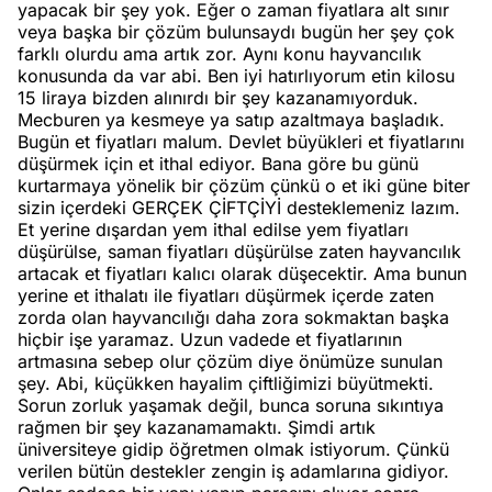
yapacak bir şey yok. Eğer o zaman fiyatlara alt sınır
veya başka bir çözüm bulunsaydı bugün her şey çok
farklı olurdu ama artık zor. Aynı konu hayvancılık
konusunda da var abi. Ben iyi hatırlıyorum etin kilosu
15 liraya bizden alınırdı bir şey kazanamıyorduk.
Mecburen ya kesmeye ya satıp azaltmaya başladık.
Bugün et fiyatları malum. Devlet büyükleri et fiyatlarını
düşürmek için et ithal ediyor. Bana göre bu günü
kurtarmaya yönelik bir çözüm çünkü o et iki güne biter
sizin içerdeki GERÇEK ÇİFTÇİYİ desteklemeniz lazım.
Et yerine dışardan yem ithal edilse yem fiyatları
düşürülse, saman fiyatları düşürülse zaten hayvancılık
artacak et fiyatları kalıcı olarak düşecektir. Ama bunun
yerine et ithalatı ile fiyatları düşürmek içerde zaten
zorda olan hayvancılığı daha zora sokmaktan başka
hiçbir işe yaramaz. Uzun vadede et fiyatlarının
artmasına sebep olur çözüm diye önümüze sunulan
şey. Abi, küçükken hayalim çiftliğimizi büyütmekti.
Sorun zorluk yaşamak değil, bunca soruna sıkıntıya
rağmen bir şey kazanamamaktı. Şimdi artık
üniversiteye gidip öğretmen olmak istiyorum. Çünkü
verilen bütün destekler zengin iş adamlarına gidiyor.