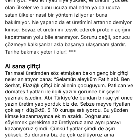
vermiyor. Peki et fiyatı niye yüksek, et üretimi yüksek
olan ülkeler ve bunu ucuza mal eden ya da ucuza
satan ülkeler nasıl bir yöntem izliyorlar buna
bakılmıyor. Ne yaparız da et üretimini arttırırız demiyor
kimse. Beyaz et üretimini teşvik ederek protein açığını
kapatmanın yolu bile aranmıyor. Sorunu değil, sonucu
çözmeye kalkışanlar asla başarıya ulaşamamışlardır.
Tarihe bakmak yeterli olur! ***
Al sana çiftçi
Tarımsal üretimden söz etmişken bakın genç bir çiftçi
neler anlatıyor bana: “Selamün aleyküm Fatih abi. Ben
Serhat, Elazığlı çiftçi bir ailenin çocuğuyum. Patlıcan ve
domates fiyatları ile ilgili yazını görünce bir şeyler
yazmak istedim. Abi Türkiye'de bundan birkaç yıl önce
yazın üretim yapıyorduk biz de. Sebze meyve fiyatları
çok aşırı düşüktü. 5-10 kuruşa satılıyordu. Bu yüzden
kimse kazanmayınca ekim azaldı. Doğrusunu
söylemek gerekirse az üretiyoruz ama aynı parayı
kazanıyoruz şimdi. Çünkü fiyatlar şimdi de aşırı
yüksek. Bu duruma biz de çok üzülüyoruz ama