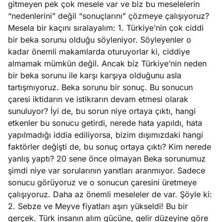
gitmeyen pek çok mesele var ve biz bu meselelerin
e
Ağustos
“nedenlerini” değil “sonuçlarını” çözmeye çalışıyoruz?
ları
5, 2026
Mesela bir kaçını sıralayalım: 1. Türkiye’nin çok ciddi
nca stok
bir beka sorunu olduğu söyleniyor. Söyleyenler o
Köşe
Spor
Otomob
sı caiz
kadar önemli makamlarda oturuyorlar ki, ciddiye
Yazıları
Yazıları
Yazıları
ir!
almamak mümkün değil. Ancak biz Türkiye’nin neden
bir beka sorunu ile karşı karşıya olduğunu asla
tartışmıyoruz. Beka sorunu bir sonuç. Bu sonucun
çaresi iktidarın ve istikrarın devam etmesi olarak
sunuluyor? İyi de, bu sorun niye ortaya çıktı, hangi
etkenler bu sonucu getirdi, nerede hata yapıldı, hata
yapılmadığı iddia ediliyorsa, bizim dışımızdaki hangi
faktörler değişti de, bu sonuç ortaya çıktı? Kim nerede
yanlış yaptı? 20 sene önce olmayan Beka sorunumuz
şimdi niye var sorularının yanıtları aranmıyor. Sadece
sonucu görüyoruz ve o sonucun çaresini üretmeye
çalışıyoruz. Daha az önemli meseleler de var. Şöyle ki:
2. Sebze ve Meyve fiyatları aşırı yükseldi! Bu bir
gerçek. Türk insanın alım gücüne, gelir düzeyine göre