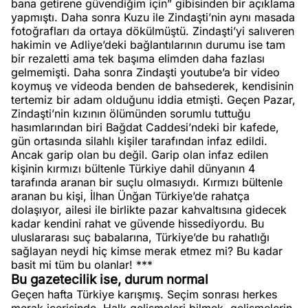
bana getirene güvendiğim için” gibisinden bir açıklama
yapmıştı. Daha sonra Kuzu ile Zindaşti’nin aynı masada
fotoğrafları da ortaya dökülmüştü. Zindaşti’yi salıveren
hakimin ve Adliye’deki bağlantılarının durumu ise tam
bir rezaletti ama tek başıma elimden daha fazlası
gelmemişti. Daha sonra Zindaşti youtube’a bir video
koymuş ve videoda benden de bahsederek, kendisinin
tertemiz bir adam olduğunu iddia etmişti. Geçen Pazar,
Zindaşti’nin kızının ölümünden sorumlu tuttuğu
hasımlarından biri Bağdat Caddesi’ndeki bir kafede,
gün ortasında silahlı kişiler tarafından infaz edildi.
Ancak garip olan bu değil. Garip olan infaz edilen
kişinin kırmızı bültenle Türkiye dahil dünyanın 4
tarafında aranan bir suçlu olmasıydı. Kırmızı bültenle
aranan bu kişi, İlhan Ünğan Türkiye’de rahatça
dolaşıyor, ailesi ile birlikte pazar kahvaltısına gidecek
kadar kendini rahat ve güvende hissediyordu. Bu
uluslararası suç babalarına, Türkiye’de bu rahatlığı
sağlayan neydi hiç kimse merak etmez mi? Bu kadar
basit mi tüm bu olanlar! ***
Bu gazetecilik ise, durum normal
Geçen hafta Türkiye karışmış. Seçim sonrası herkes