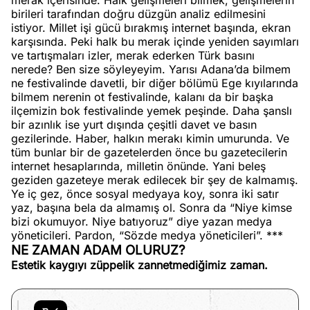
merak içerisinde. Halk gelişmeleri bilmek, gelişmelerin
birileri tarafından doğru düzgün analiz edilmesini
istiyor. Millet işi gücü bırakmış internet başında, ekran
karşısında. Peki halk bu merak içinde yeniden sayımları
ve tartışmaları izler, merak ederken Türk basını
nerede? Ben size söyleyeyim. Yarısı Adana’da bilmem
ne festivalinde davetli, bir diğer bölümü Ege kıyılarında
bilmem nerenin ot festivalinde, kalanı da bir başka
ilçemizin bok festivalinde yemek peşinde. Daha şanslı
bir azınlık ise yurt dışında çeşitli davet ve basın
gezilerinde. Haber, halkın merakı kimin umurunda. Ve
tüm bunlar bir de gazetelerden önce bu gazetecilerin
internet hesaplarında, milletin önünde. Yani beleş
geziden gazeteye merak edilecek bir şey de kalmamış.
Ye iç gez, önce sosyal medyaya koy, sonra iki satır
yaz, başına bela da almamış ol. Sonra da “Niye kimse
bizi okumuyor. Niye batıyoruz” diye yazan medya
yöneticileri. Pardon, “Sözde medya yöneticileri”. ***
NE ZAMAN ADAM OLURUZ?
Estetik kaygıyı züppelik zannetmediğimiz zaman.