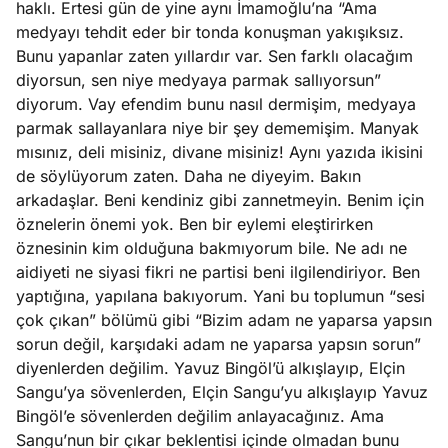
haklı. Ertesi gün de yine aynı İmamoğlu’na “Ama
ları
4, 2026
medyayı tehdit eder bir tonda konuşman yakışıksız.
kiye’den
Bunu yapanlar zaten yıllardır var. Sen farklı olacağım
e umutlu
diyorsun, sen niye medyaya parmak sallıyorsun”
duğumu
diyorum. Vay efendim bunu nasıl dermişim, medyaya
Köşe
Spor
Otomob
mek ister
parmak sallayanlara niye bir şey dememişim. Manyak
Yazıları
Yazıları
Yazıları
iniz?
mısınız, deli misiniz, divane misiniz! Aynı yazıda ikisini
de söylüyorum zaten. Daha ne diyeyim. Bakın
arkadaşlar. Beni kendiniz gibi zannetmeyin. Benim için
öznelerin önemi yok. Ben bir eylemi eleştirirken
öznesinin kim olduğuna bakmıyorum bile. Ne adı ne
aidiyeti ne siyasi fikri ne partisi beni ilgilendiriyor. Ben
yaptığına, yapılana bakıyorum. Yani bu toplumun “sesi
çok çıkan” bölümü gibi “Bizim adam ne yaparsa yapsın
sorun değil, karşıdaki adam ne yaparsa yapsın sorun”
diyenlerden değilim. Yavuz Bingöl’ü alkışlayıp, Elçin
Sangu’ya sövenlerden, Elçin Sangu’yu alkışlayıp Yavuz
Bingöl’e sövenlerden değilim anlayacağınız. Ama
Sangu’nun bir çıkar beklentisi içinde olmadan bunu