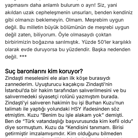
yapmasını daha anlamlı bulurum o ayrı! Siz, yani
akıldan uzak cepheleşmenin unsurları, benden kendiniz
gibi olmanızı beklemeyin. Olmam. Meşrebim uygun
değil. Bu milletin büyük bölümünün de meşrebi uygun
değil zaten, biliyorum. Öyle olmasaydı çoktan
birbirimizin boğazına sarılmıştık. Yüzde 50’ler karşılıklı
olarak evde duruyorsa bu yüzdendir. Başka nedenden
değil. ***
Suç baronlarını kim koruyor?
Zindaşti meselesini ele alan ilk köşe burasıydı
zannederim. Uyuşturucu kaçakçısı Zindaşti’nin
İstanbul’da bir hakim tarafından salıverilmesini ve bu
salıvermedeki siyasetçi rolünü yazmıştım burada.
Zindaşti’yi salıveren hakimin bu işi Burhan Kuzu’nun
talimatı ile yaptığı yolundaki HSY ifadesinden söz
etmiştim. Kuzu “Benim bu işle alakam yok” demişti.
Ben de “Türk vatandaşlığı başvurusunda kim kefil oldu”
diye sormuştum. Kuzu da “Kendisini tanımam. Birisi
getirmiştir imzalamışımdır. Kim olduğunu bilmeden