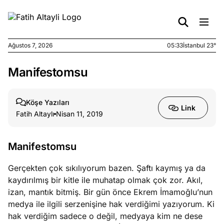
Ağustos 7, 2026
05:33
İstanbul 23°
Manifestomsu
e
Ağustos
ları
6, 2026
le yasalar
Köşe Yazıları
Link
eranduma
Fatih Altaylı
Nisan 11, 2019
mez
Manifestomsu
e
Ağustos
ları
5, 2026
Gerçekten çok sıkılıyorum bazen. Şaftı kaymış ya da
nca stok
kaydırılmış bir kitle ile muhatap olmak çok zor. Akıl,
sı caiz
izan, mantık bitmiş. Bir gün önce Ekrem İmamoğlu’nun
ir!
medya ile ilgili serzenişine hak verdiğimi yazıyorum. Ki
hak verdiğim sadece o değil, medyaya kim ne dese
e
Ağustos