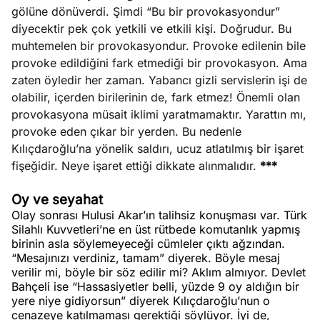
gölüne dönüverdi. Şimdi “Bu bir provokasyondur”
diyecektir pek çok yetkili ve etkili kişi. Doğrudur. Bu
muhtemelen bir provokasyondur. Provoke edilenin bile
provoke edildiğini fark etmediği bir provokasyon. Ama
zaten öyledir her zaman. Yabancı gizli servislerin işi de
olabilir, içerden birilerinin de, fark etmez! Önemli olan
provokasyona müsait iklimi yaratmamaktır. Yarattın mı,
provoke eden çıkar bir yerden. Bu nedenle
Kılıçdaroğlu’na yönelik saldırı, ucuz atlatılmış bir işaret
fişeğidir. Neye işaret ettiği dikkate alınmalıdır.
***
Oy ve seyahat
Olay sonrası Hulusi Akar’ın talihsiz konuşması var. Türk
Silahlı Kuvvetleri’ne en üst rütbede komutanlık yapmış
birinin asla söylemeyeceği cümleler çıktı ağzından.
“Mesajınızı verdiniz, tamam” diyerek. Böyle mesaj
verilir mi, böyle bir söz edilir mi? Aklım almıyor. Devlet
Bahçeli ise “Hassasiyetler belli, yüzde 9 oy aldığın bir
yere niye gidiyorsun” diyerek Kılıçdaroğlu’nun o
cenazeye katılmaması gerektiği söylüyor. İyi de,