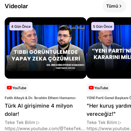
Videolar
Tümü
4 Gün Önce
5 Gün Önce
YouTube
YouTube
Fatih Altaylı & Dr. İbrahim Ethem Hamamcı
YENİ Parti Genel Başkanı 
Altaylı
Türk AI girişimine 4 milyon
"Her kuruş yardı
dolar!
vereceğiz!"
Teke Tek Bilim ▷
Teke Tek Bilim ▷
https://www.youtube.com/@TekeTekBil
https://www.youtube