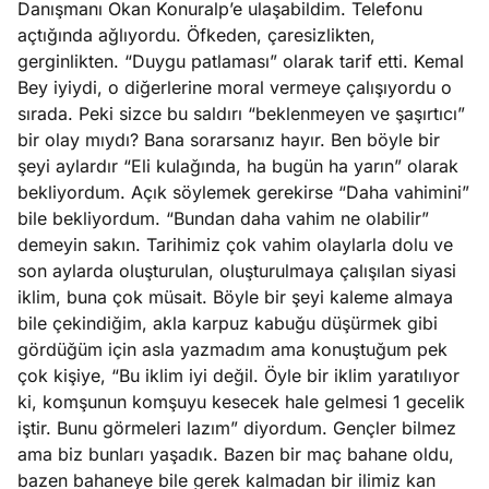
Danışmanı Okan Konuralp’e ulaşabildim. Telefonu
ları
4, 2026
açtığında ağlıyordu. Öfkeden, çaresizlikten,
kiye’den
gerginlikten. “Duygu patlaması” olarak tarif etti. Kemal
e umutlu
Bey iyiydi, o diğerlerine moral vermeye çalışıyordu o
duğumu
sırada. Peki sizce bu saldırı “beklenmeyen ve şaşırtıcı”
Köşe
Spor
Otomob
mek ister
bir olay mıydı? Bana sorarsanız hayır. Ben böyle bir
Yazıları
Yazıları
Yazıları
iniz?
şeyi aylardır “Eli kulağında, ha bugün ha yarın” olarak
bekliyordum. Açık söylemek gerekirse “Daha vahimini”
bile bekliyordum. “Bundan daha vahim ne olabilir”
demeyin sakın. Tarihimiz çok vahim olaylarla dolu ve
son aylarda oluşturulan, oluşturulmaya çalışılan siyasi
iklim, buna çok müsait. Böyle bir şeyi kaleme almaya
bile çekindiğim, akla karpuz kabuğu düşürmek gibi
gördüğüm için asla yazmadım ama konuştuğum pek
çok kişiye, “Bu iklim iyi değil. Öyle bir iklim yaratılıyor
ki, komşunun komşuyu kesecek hale gelmesi 1 gecelik
iştir. Bunu görmeleri lazım” diyordum. Gençler bilmez
ama biz bunları yaşadık. Bazen bir maç bahane oldu,
bazen bahaneye bile gerek kalmadan bir ilimiz kan