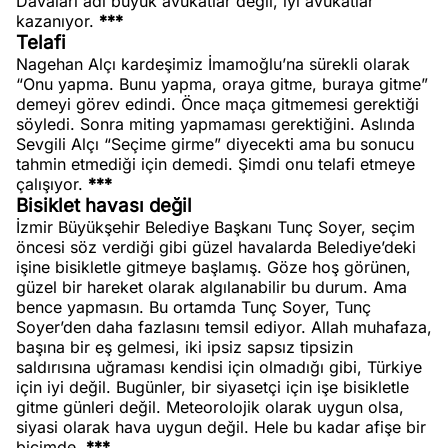
Davaları adı büyük avukatlar değil, iyi avukatlar
kazanıyor.
***
Telafi
Nagehan Alçı kardeşimiz İmamoğlu’na sürekli olarak
“Onu yapma. Bunu yapma, oraya gitme, buraya gitme”
demeyi görev edindi. Önce maça gitmemesi gerektiği
söyledi. Sonra miting yapmaması gerektiğini. Aslında
Sevgili Alçı “Seçime girme” diyecekti ama bu sonucu
tahmin etmediği için demedi. Şimdi onu telafi etmeye
çalışıyor.
***
Bisiklet havası değil
İzmir Büyükşehir Belediye Başkanı Tunç Soyer, seçim
öncesi söz verdiği gibi güzel havalarda Belediye’deki
işine bisikletle gitmeye başlamış. Göze hoş görünen,
güzel bir hareket olarak algılanabilir bu durum. Ama
bence yapmasın. Bu ortamda Tunç Soyer, Tunç
Soyer’den daha fazlasını temsil ediyor. Allah muhafaza,
başına bir eş gelmesi, iki ipsiz sapsız tipsizin
saldırısına uğraması kendisi için olmadığı gibi, Türkiye
için iyi değil. Bugünler, bir siyasetçi için işe bisikletle
gitme günleri değil. Meteorolojik olarak uygun olsa,
siyasi olarak hava uygun değil. Hele bu kadar afişe bir
biçimde.
***