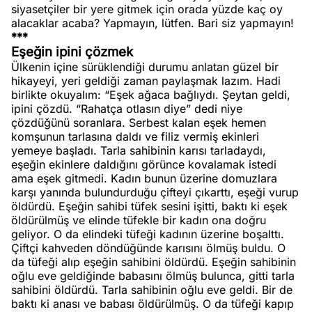
siyasetçiler bir yere gitmek için orada yüzde kaç oy
alacaklar acaba? Yapmayın, lütfen. Bari siz yapmayın!
***
Eşeğin ipini çözmek
Ülkenin içine sürüklendiği durumu anlatan güzel bir
hikayeyi, yeri geldiği zaman paylaşmak lazım. Hadi
birlikte okuyalım: “Eşek ağaca bağlıydı. Şeytan geldi,
ipini çözdü. “Rahatça otlasın diye” dedi niye
çözdüğünü soranlara. Serbest kalan eşek hemen
komşunun tarlasına daldı ve filiz vermiş ekinleri
yemeye başladı. Tarla sahibinin karısı tarladaydı,
eşeğin ekinlere daldığını görünce kovalamak istedi
ama eşek gitmedi. Kadın bunun üzerine domuzlara
karşı yanında bulundurduğu çifteyi çıkarttı, eşeği vurup
öldürdü. Eşeğin sahibi tüfek sesini işitti, baktı ki eşek
öldürülmüş ve elinde tüfekle bir kadın ona doğru
geliyor. O da elindeki tüfeği kadının üzerine boşalttı.
Çiftçi kahveden döndüğünde karısını ölmüş buldu. O
da tüfeği alıp eşeğin sahibini öldürdü. Eşeğin sahibinin
oğlu eve geldiğinde babasını ölmüş bulunca, gitti tarla
sahibini öldürdü. Tarla sahibinin oğlu eve geldi. Bir de
baktı ki anası ve babası öldürülmüş. O da tüfeği kapıp