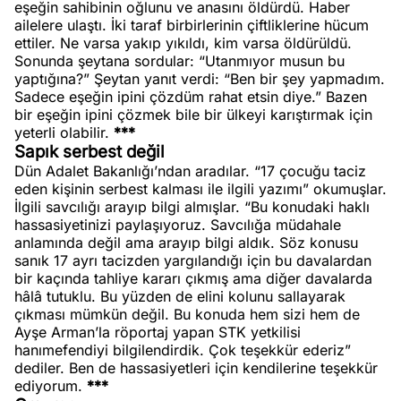
eşeğin sahibinin oğlunu ve anasını öldürdü. Haber
ailelere ulaştı. İki taraf birbirlerinin çiftliklerine hücum
ettiler. Ne varsa yakıp yıkıldı, kim varsa öldürüldü.
Sonunda şeytana sordular: “Utanmıyor musun bu
yaptığına?” Şeytan yanıt verdi: “Ben bir şey yapmadım.
Sadece eşeğin ipini çözdüm rahat etsin diye.” Bazen
bir eşeğin ipini çözmek bile bir ülkeyi karıştırmak için
yeterli olabilir.
***
Sapık serbest değil
Dün Adalet Bakanlığı’ndan aradılar. “17 çocuğu taciz
eden kişinin serbest kalması ile ilgili yazımı” okumuşlar.
İlgili savcılığı arayıp bilgi almışlar. “Bu konudaki haklı
hassasiyetinizi paylaşıyoruz. Savcılığa müdahale
anlamında değil ama arayıp bilgi aldık. Söz konusu
sanık 17 ayrı tacizden yargılandığı için bu davalardan
bir kaçında tahliye kararı çıkmış ama diğer davalarda
hâlâ tutuklu. Bu yüzden de elini kolunu sallayarak
çıkması mümkün değil. Bu konuda hem sizi hem de
Ayşe Arman’la röportaj yapan STK yetkilisi
hanımefendiyi bilgilendirdik. Çok teşekkür ederiz”
dediler. Ben de hassasiyetleri için kendilerine teşekkür
ediyorum.
***