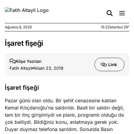
Ağustos 8, 2026
15:22
İstanbul 29°
İşaret fişeği
e
Ağustos
ları
6, 2026
le yasalar
Köşe Yazıları
Link
eranduma
Fatih Altaylı
Nisan 23, 2019
mez
İşaret fişeği
e
Ağustos
ları
5, 2026
Pazar günü olan oldu. Bir şehit cenazesine katılan
nca stok
Kemal Kılıçdaroğlu’na saldırıldı. Basit bir saldırı değil,
sı caiz
tam bir linç girişimiydi ve planlı, programlı olduğu da
ir!
çok belliydi. Bildiğiniz konu, anlatmaya gerek yok.
Duyar duymaz telefona sarıldım. Sonunda Basın
e
Ağustos