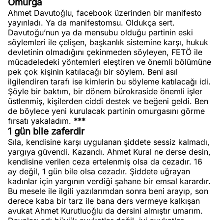
Omurga
Ahmet Davutoğlu, facebook üzerinden bir manifesto
yayınladı. Ya da manifestomsu. Oldukça sert.
Davutoğu’nun ya da mensubu olduğu partinin eski
söylemleri ile çelişen, başkanlık sistemine karşı, hukuk
devletinin olmadığını çekinmeden söyleyen, FETÖ ile
mücadeledeki yöntemleri eleştiren ve önemli bölümüne
pek çok kişinin katılacağı bir söylem. Beni asıl
ilgilendiren tarafı ise kimlerin bu söyleme katılacağı idi.
Şöyle bir baktım, bir dönem bürokraside önemli işler
üstlenmiş, kişilerden ciddi destek ve beğeni geldi. Ben
de böylece yeni kurulacak partinin omurgasını görme
fırsatı yakaladım.
***
1 gün bile zaferdir
Sıla, kendisine karşı uygulanan şiddete sessiz kalmadı,
yargıya güvendi. Kazandı. Ahmet Kural ne derse desin,
kendisine verilen ceza ertelenmiş olsa da cezadır. 16
ay değil, 1 gün bile olsa cezadır. Şiddete uğrayan
kadınlar için yargının verdiği şahane bir emsal karardır.
Bu mesele ile ilgili yazılarımdan sonra beni arayıp, son
derece kaba bir tarz ile bana ders vermeye kalkışan
avukat Ahmet Kurutluoğlu da dersini almıştır umarım.