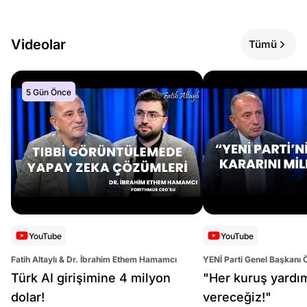
Videolar
Tümü
5 Gün Önce
YouTube
YouTube
Fatih Altaylı & Dr. İbrahim Ethem Hamamcı
YENİ Parti Genel Başkanı 
Altaylı
Türk AI girişimine 4 milyon
"Her kuruş yardı
dolar!
vereceğiz!"