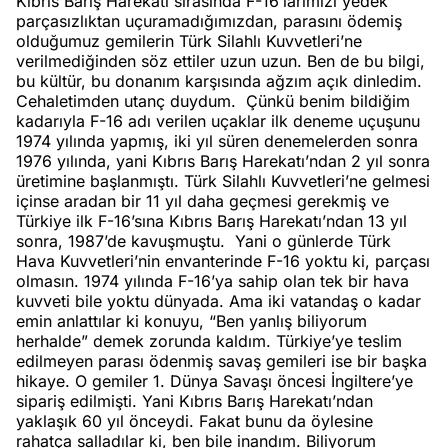
Kıbrıs Barış Harekatı sırasında F-16’larımızı yedek
parçasızlıktan uçuramadığımızdan, parasını ödemiş
olduğumuz gemilerin Türk Silahlı Kuvvetleri’ne
verilmediğinden söz ettiler uzun uzun. Ben de bu bilgi,
bu kültür, bu donanım karşısında ağzım açık dinledim.
Cehaletimden utanç duydum.
Çünkü benim bildiğim
kadarıyla F-16 adı verilen uçaklar ilk deneme uçuşunu
1974 yılında yapmış, iki yıl süren denemelerden sonra
1976 yılında, yani Kıbrıs Barış Harekatı’ndan 2 yıl sonra
üretimine başlanmıştı. Türk Silahlı Kuvvetleri’ne gelmesi
içinse aradan bir 11 yıl daha geçmesi gerekmiş ve
Türkiye ilk F-16’sına Kıbrıs Barış Harekatı’ndan 13 yıl
sonra, 1987’de kavuşmuştu.
Yani o günlerde Türk
Hava Kuvvetleri’nin envanterinde F-16 yoktu ki, parçası
olmasın. 1974 yılında F-16’ya sahip olan tek bir hava
kuvveti bile yoktu dünyada. Ama iki vatandaş o kadar
emin anlattılar ki konuyu, “Ben yanlış biliyorum
herhalde” demek zorunda kaldım. Türkiye’ye teslim
edilmeyen parası ödenmiş savaş gemileri ise bir başka
hikaye. O gemiler 1. Dünya Savaşı öncesi İngiltere’ye
sipariş edilmişti. Yani Kıbrıs Barış Harekatı’ndan
yaklaşık 60 yıl önceydi. Fakat bunu da öylesine
rahatça salladılar ki, ben bile inandım. Biliyorum