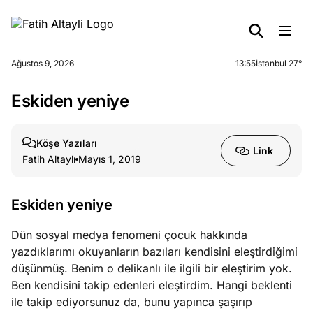
Ağustos 9, 2026
13:55
İstanbul 27°
Eskiden yeniye
e
Ağustos
ları
9, 2026
K’un
Köşe Yazıları
Link
katı
Fatih Altaylı
Mayıs 1, 2019
ngü:
ekkilim
afçı değil
Eskiden yeniye
Dün sosyal medya fenomeni çocuk hakkında
e
Ağustos
yazdıklarımı okuyanların bazıları kendisini eleştirdiğimi
ları
7, 2026
düşünmüş. Benim o delikanlı ile ilgili bir eleştirim yok.
yanın kirli
Ben kendisini takip edenleri eleştirdim. Hangi beklenti
cirinde
ile takip ediyorsunuz da, bunu yapınca şaşırıp
a kimler