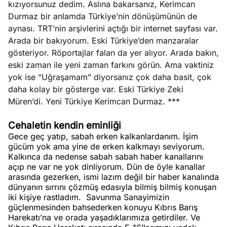
kızıyorsunuz dedim. Aslına bakarsanız, Kerimcan
?
Durmaz bir anlamda Türkiye’nin dönüşümünün de
aynası. TRT’nin arşivlerini açtığı bir internet sayfası var.
e
Ağustos
Arada bir bakıyorum. Eski Türkiye’den manzaralar
ları
6, 2026
gösteriyor. Röportajlar falan da yer alıyor. Arada bakın,
le yasalar
eski zaman ile yeni zaman farkını görün. Ama vaktiniz
Köşe
Spor
Otomob
eranduma
yok ise “Uğraşamam” diyorsanız çok daha basit, çok
Yazıları
Yazıları
Yazıları
mez
daha kolay bir gösterge var. Eski Türkiye Zeki
Müren’di. Yeni Türkiye Kerimcan Durmaz. ***
Cehaletin kendin eminliği
Gece geç yatıp, sabah erken kalkanlardanım. İşim
gücüm yok ama yine de erken kalkmayı seviyorum.
Kalkınca da nedense sabah sabah haber kanallarını
açıp ne var ne yok dinliyorum. Dün de öyle kanallar
arasında gezerken, ismi lazım değil bir haber kanalında
dünyanın sırrını çözmüş edasıyla bilmiş bilmiş konuşan
iki kişiye rastladım.
Savunma Sanayimizin
güçlenmesinden bahsederken konuyu Kıbrıs Barış
Harekatı’na ve orada yaşadıklarımıza getirdiler. Ve