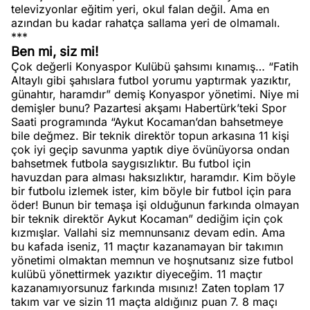
televizyonlar eğitim yeri, okul falan değil. Ama en
azından bu kadar rahatça sallama yeri de olmamalı.
***
Ben mi, siz mi!
Çok değerli Konyaspor Kulübü şahsımı kınamış… “Fatih
Altaylı gibi şahıslara futbol yorumu yaptırmak yazıktır,
günahtır, haramdır” demiş Konyaspor yönetimi. Niye mi
demişler bunu? Pazartesi akşamı Habertürk’teki Spor
Saati programında “Aykut Kocaman’dan bahsetmeye
bile değmez. Bir teknik direktör topun arkasına 11 kişi
çok iyi geçip savunma yaptık diye övünüyorsa ondan
bahsetmek futbola saygısızlıktır. Bu futbol için
havuzdan para alması haksızlıktır, haramdır. Kim böyle
bir futbolu izlemek ister, kim böyle bir futbol için para
öder! Bunun bir temaşa işi olduğunun farkında olmayan
bir teknik direktör Aykut Kocaman” dediğim için çok
kızmışlar. Vallahi siz memnunsanız devam edin. Ama
bu kafada iseniz, 11 maçtır kazanamayan bir takımın
yönetimi olmaktan memnun ve hoşnutsanız size futbol
kulübü yönettirmek yazıktır diyeceğim. 11 maçtır
kazanamıyorsunuz farkında mısınız! Zaten toplam 17
takım var ve sizin 11 maçta aldığınız puan 7. 8 maçı