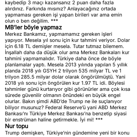
kaybedip 3 maçı kazansanız 2 puan daha fazla
alırdınız. Farkında mısınız? Anlayacağınız ortada
yapmaması gereken işi yapan birileri var ama emin
olun o ben değilim. ***
MB’ler böyle yapmaz
Merkez Bankamız, yapmamamız gereken işleri
yapıyor. Mesela yıl sonu için kur tahmini veriyor. Dolar
için 6.18 TL demişler mesela. Tutar tutmaz bilemem.
İnşallah daha da düşük olur ama Merkez Bankaları kur
tahmini yapmamalıdır. Türkiye daha önce de böyle
planlamalar yaptı. Mesela 2013 yılında yapılan 5 yıllık
planda 2018 yılı GSYH 2 trilyon 535 milyar TL ve 1
trilyon 285.5 milyar dolar olarak öngörülmüştü. Yani
2018 yılı sonu için öngörülen kur 1.97 TL idi. Böylesi
tahminler günü kurtarıyor gibi görünürler ama çok kısa
sürede güvenilir olmanın önündeki en büyük engel
olurlar. Bakın şimdi ABD’de Trump ne ile suçlanıyor
biliyor musunuz? Federal Reserve’ü yani ABD Merkez
Bankası’nı Türkiye Merkez Bankası’na benzetip siyasi
bir enstrüman haline getirmekle. İyi mi! ***
Nur topu
Trump demişken, Türkiye’nin gündemine yeni bir konu