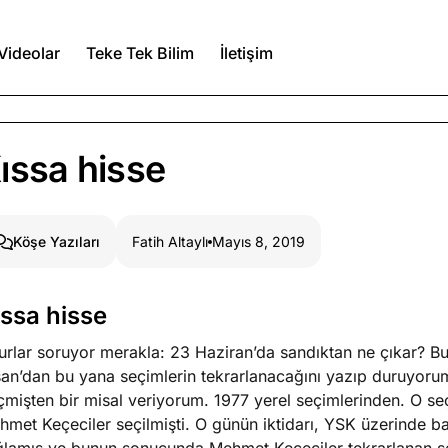
Videolar
Teke Tek Bilim
İletişim
Ağustos 7, 2026
ıssa hisse
a kimler var?
Ağustos 6, 2026
Fatih Altaylı
Mayıs 8, 2019
Köşe Yazıları
itmez
Ağustos 5, 2026
ıssa hisse
rlar soruyor merakla: 23 Haziran’da sandıktan ne çıkar? Bu k
Köşe Yazıları
Spor Yazıları
an’dan bu yana seçimlerin tekrarlanacağını yazıp duruyorum
çmişten bir misal veriyorum. 1977 yerel seçimlerinden. O s
met Keçeciler seçilmişti. O günün iktidarı, YSK üzerinde b