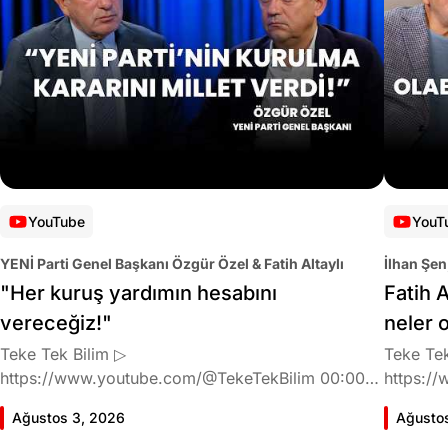
YouTube
YouT
YENİ Parti Genel Başkanı Özgür Özel & Fatih Altaylı
İlhan Şen
"Her kuruş yardımın hesabını
Fatih A
vereceğiz!"
neler 
Teke Tek Bilim ▷
Teke Tek
https://www.youtube.com/@TekeTekBilim 00:00
https://
Giriş 01:58 Butlan kararı 05:58 Butlan kararı kimin
Giriş 02
Ağustos 3, 2026
Ağusto
meselesi? 11:32 Kılıçdaroğlu bu günlerin sinyalini
geldiğin