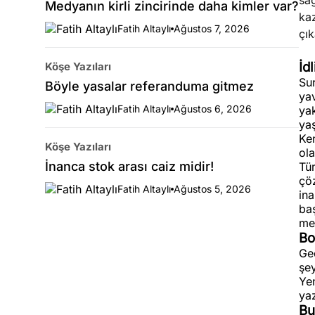
sağ
Medyanın kirli zincirinde daha kimler var?
kaz
Fatih Altaylı
Ağustos 7, 2026
çık
İd
Köşe Yazıları
Sur
Böyle yasalar referanduma gitmez
yav
Fatih Altaylı
Ağustos 6, 2026
yak
yaş
Ken
Köşe Yazıları
ola
İnanca stok arası caiz midir!
Tü
çöz
Fatih Altaylı
Ağustos 5, 2026
ina
baş
mes
Bo
Geç
şey
Ye
yaz
Bu