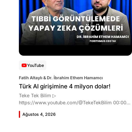
YouTube
Fatih Altaylı & Dr. İbrahim Ethem Hamamcı
Türk AI girişimine 4 milyon dolar!
Teke Tek Bilim ▷
https://www.youtube.com/@TekeTekBilim 00:00
Giriş 01:51 İbrahim Ethem Hamamcı kimdir ve
Ağustos 4, 2026
akademik çalışmaları neler? 10:54 Kendi şirketlerini
kurma süreçleri 11:37 ETH Zurich'de bu araştırma
fikri ile nasıl karşılandı ve neden bu araştırmayı