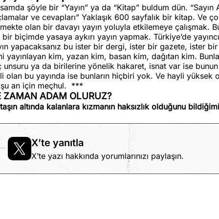
samda şöyle bir “Yayın” ya da “Kitap” buldum dün. “Sayın A
lamalar ve cevapları” Yaklaşık 600 sayfalık bir kitap. Ve çok
mekte olan bir davayı yayın yoluyla etkilemeye çalışmak. Bu t
 bir biçimde yasaya aykırı yayın yapmak. Türkiye’de yayıncılı
ın yapacaksanız bu ister bir dergi, ister bir gazete, ister b
i yayınlayan kim, yazan kim, basan kim, dağıtan kim. Bunlar
 unsuru ya da birilerine yönelik hakaret, isnat var ise bunun s
li olan bu yayında ise bunların hiçbiri yok. Ve hayli yüksek
 şu an için meçhul.
***
E ZAMAN ADAM OLURUZ?
 taşın altında kalanlara kızmanın haksızlık olduğunu bildiği
X’te yanıtla
X’te yazı hakkında yorumlarınızı paylaşın.