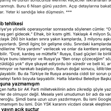
lamış ve bunun sonucunda Mehmet Keçeciler tekrarlanan seçi
anmıştı. Bunu 6 Nisan günü yazdım. Açıp detaylarına bakabi
ar. Yeter ki sandığa leke düşmesin. ***
lib tehlikesi
iye’ye yönelik operasyonlar sonrasında söylenen cümle: “Ora
aş geri gidecek.” Elhak, bir kısmı gitti. Yaklaşık 4 milyon S
laşık 260 bin kadarı sınıra yakın kamplarda, 3 milyonu aşkın
ıyorlardı. Şimdi ilginç bir gelişme oldu. Sınırdaki kamplarda
dilerine “Kira yardımı” verilecek ve onlar da kentlere yerl
bilir. “Dost, kardeş ve müttefik” Rusya, Esad güçleri ile birli
rkiye bunu istemiyor ve Rusya’ya “Ben orayı çözeceğim” söz
üldüğü yok” diye şikayet ediyordu bir süredir ve belli ki, a
nmıyor ve harekatı başlatıyor. Bunun doğal sonucu, İdlib’de
layabilir. Bu da Türkiye ile Rusya arasında ciddi bir sorun ç
eleyi farklı boyuta taşıyabilir. Hatta İstanbul Belediye Başka
şuna yazmamışım
en hafta bir AK Parti milletvekilinin adını zikredip şöyle 
ler de olmuyor değil. Mesela yeni umudumun bir adı da var. 
neroğlu. Şimdi bana uzun uzun yazdırmayın. Bu ismi Google
mamışım bu ismi. Dün YSK kararını vicdani olarak eleştiren 
 yayın açık suçtur