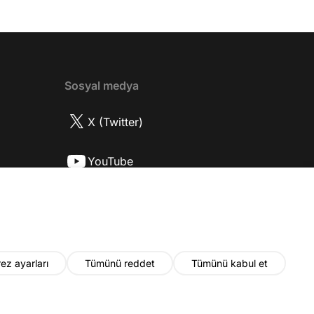
? 08:06 Mert Doğan nereli? 09:21 Mert
 rolü ve şivesi 11:21 Oynadığı karaktere
ttı? 17:52 İlhan Şen, ayakkabı eleştirisinden
tih Altaylı'ya gıcık oldu mu? 19:15
r Urfa'yı sevdi mi? 20:40 Urfa'yı gezdiler
2 Biran Damla Yılmaz nereli, nasıl bir
Sosyal medya
r? 26:57 Şehirdışı diziler özel hayatlarını
r mu? 30:18 Mert Doğan'ın oyunculuk
X (Twitter)
nasıl? 33:52 İlhan Şen'in oyunculuk
 nasıl başladı? 35:47 Aziz Yıldırım
YouTube
 olduğu için mühendisliği seçtiği doğru
2 Best Model yarışmasına neden katıldı?
Instagram
fa'da nasıl fit kalmayı başarıyor? 41:28
 ilin dışında çalışmak İlhan Şen'in özel
 etkiliyor mu? 44:53 Yurt dışında
k yapma fikrine nasıl bakıyorlar? 48:03
ez ayarları
Tümünü reddet
Tümünü kabul et
u yıl neler olacak? 48:19 Gelecekte başka
i var mı? 50:28 Verdikleri emeğin
ında maddi kazançları yeterli mi? 52:22
© 2026 Fatih Altaylı. Tüm hakları saklıdır.