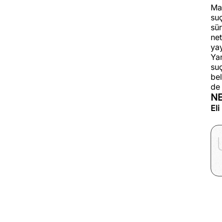
Ma
suç
sür
net
yay
Yan
suç
bel
de
N
Eli