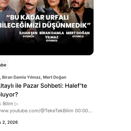
ube
, Biran Damla Yılmaz, Mert Doğan
ltaylı ile Pazar Sohbeti: Halef'te
oluyor?
 Bilim ▷
www.youtube.com/@TekeTekBilim 00:00
:46 Biran Damla Yılmaz dizi teklifi
s 2, 2026
de neler hissetti? 05:41 Oynadığı role nasıl