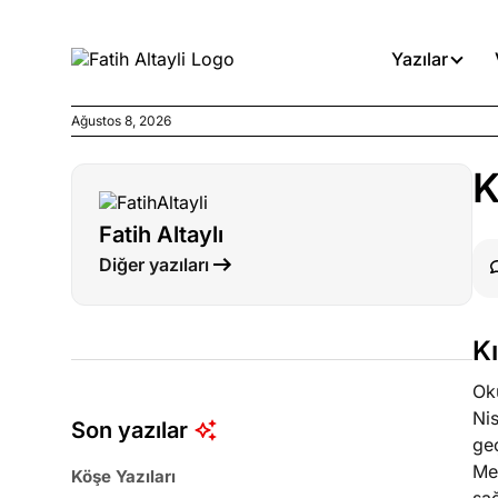
Yazılar
Ağustos 8, 2026
Köşe Yazıları
K
Medyanın kirli zincirinde dah
Fatih Altaylı
Köşe Yazıları
Diğer yazıları
Böyle yasalar referanduma g
Köşe Yazıları
K
İnanca stok arası caiz midir!
Oku
Nis
Son yazılar
ge
Meh
Köşe Yazıları