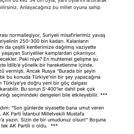
mi bu kez 34 bin oyla, yani oylarını arttırarak
lirsiniz. Anlayacağınız bu millet oyuna sahip
sı normalleşiyor, Suriyeli misafirlerimiz yavaş
uriyelinin 250-300 bin kadarı. Kalanların
ı da çeşitli kentlerimize dağılmış vaziyette
 yaşayan Suriyeliler kamplardan çıkarılıyor.
eşecekler. Peki niye? En muhtemel gelişme şu
kte İdlib’e yönelik bir hareketlenme içinde.
ü vermişti. Ancak Rusya “Burada bir şeyin
rtık bu konuda Türkiye’nin bir şey yapacağına
n Türkiye’ye doğru yeni bir göç dalgası
ıkarabilir. Bu sorun S-400’ler dahil pek çok
nlığı seçimindeki dengeleri bile etkileyebilir. ***
yazdım: “Son günlerde siyasette bana umut veren
AK Parti İstanbul Milletvekili Mustafa
’a yazın. Sizin de bir umudunuz olsun!” Boşuna
tek AK Partili o oldu.
***