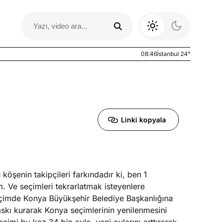
08:46
İstanbul 24°
Linki kopyala
öşenin takipçileri farkındadır ki, ben 1
Otomobil Yazıları
. Ve seçimleri tekrarlatmak isteyenlere
eçimde Konya Büyükşehir Belediye Başkanlığına
askı kurarak Konya seçimlerinin yenilenmesini