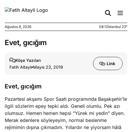
Ağustos 8, 2026
08:12
İstanbul 23°
Evet, gıcığım
e
Ağustos
ları
7, 2026
yanın kirli
Köşe Yazıları
Link
cirinde
Fatih Altaylı
Mayıs 23, 2019
a kimler
?
Evet, gıcığım
e
Ağustos
Pazartesi akşamı Spor Saati programında Başakşehir’le
ları
6, 2026
ilgili sözlerim epey tepki aldı. Geneli olumlu. Pek azı
le yasalar
olumsuz. Hemen hemen hepsi “Yürek mi yedin” diyen.
eranduma
Merak edenlere söyleyeyim, normal beslenme
mez
rejimimin dışına çıkmadım. Yıllardır ne yiyorsam hâlâ