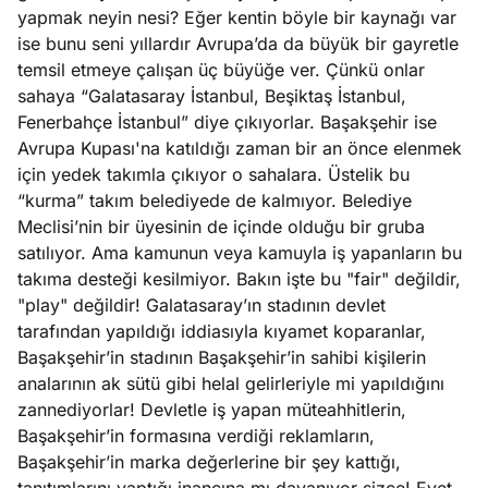
yapmak neyin nesi? Eğer kentin böyle bir kaynağı var
ise bunu seni yıllardır Avrupa’da da büyük bir gayretle
temsil etmeye çalışan üç büyüğe ver. Çünkü onlar
sahaya “Galatasaray İstanbul, Beşiktaş İstanbul,
Fenerbahçe İstanbul” diye çıkıyorlar. Başakşehir ise
Avrupa Kupası'na katıldığı zaman bir an önce elenmek
için yedek takımla çıkıyor o sahalara. Üstelik bu
“kurma” takım belediyede de kalmıyor. Belediye
Meclisi’nin bir üyesinin de içinde olduğu bir gruba
satılıyor. Ama kamunun veya kamuyla iş yapanların bu
takıma desteği kesilmiyor. Bakın işte bu "fair" değildir,
"play" değildir! Galatasaray’ın stadının devlet
tarafından yapıldığı iddiasıyla kıyamet koparanlar,
Başakşehir’in stadının Başakşehir’in sahibi kişilerin
analarının ak sütü gibi helal gelirleriyle mi yapıldığını
zannediyorlar! Devletle iş yapan müteahhitlerin,
Başakşehir’in formasına verdiği reklamların,
Başakşehir’in marka değerlerine bir şey kattığı,