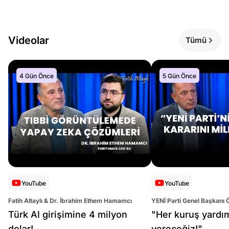
Videolar
Tümü
4 Gün Önce
5 Gün Önce
YouTube
YouTube
Fatih Altaylı & Dr. İbrahim Ethem Hamamcı
YENİ Parti Genel Başkanı 
Altaylı
Türk AI girişimine 4 milyon
"Her kuruş yardı
dolar!
vereceğiz!"