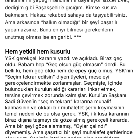
tanıtımlarını yaptığı inancına mı dayanıyor sizce! Evet,
dediğim gibi Başakşehir’e gıcığım. Kimse kusura
bakmasın. Haksız rekabeti sahaya da taşıyabilirsiniz.
Ama arkasında “halkın olmadığı” bir şeyi başarılı
yapamazsınız. Bunu en iyi bilmesi gerekenlerin
unutmuş olması ise en garibi. ***
Hem yetkili hem kusurlu
YSK gerekçeli kararını yazdı ve açıkladı. Biraz geç
oldu. Babam hep “Geç olsun güç olmasın” derdi. Bu
belli ki, hem geç oldu hem de epey güç olmuş. YSK’nın
“Seçim tekrar edilsin” diyen üyeleri, meseleyi
gerekçelendirmekte zorlanmışlar. Geçmişte, içinde
bulundukları kurulun aldığı kararları inkar etmek,
tersine çevirmek zorunda kalmışlar. Kurul’un Başkanı
Sadi Güven’in “seçim tekrarı” kararına muhalif
kalmasının ve okkalı bir muhalefet şerhi koymasının
temel nedeni de bu olsa gerek. YSK, ilk kısa kararının
biraz dışına taşmayı da göze almış gerekçeli kararda.
Ama bir şeyi göze alamamış, “Oylar çalındı”
diyememiş. Ama şaşırtıcı bir şeyi muhalefet şerhlerinde