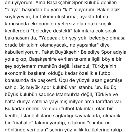
onu yiyorum. Ama Başakşehir Spor Kulübü denilen
e
Ağustos
“olaya” başından bu yana “kıl” oluyorum. Bakın açık
ları
5, 2026
söyleyeyim, bir takımı oluşturma, ayakta tutma
nca stok
konusunda ekonomileri yetersiz olan bazı küçük
Köşe
Spor
Otomob
sı caiz
kentlerdeki “belediye destekli” takımlara çok sıcak
Yazıları
Yazıları
Yazıları
ir!
bakmasam da, “Yapacak bir şey yok, belediye olmasa
orada bir takım olamayacak, ne yapsınlar” diye
kabulleniyorum. Fakat Büyükşehir Belediye Spor adıyla
yola çıkıp, Başakşehir’e evrilen takımla ilgili böyle bir
şey söylemem mümkün değil. İstanbul, Türkiye’nin
ekonomik başkenti olduğu kadar özellikle futbol
konusunda da başkenti. Üçü de yüzyılı aşan geçmişe
sahip, üç büyük spor kulübü var İstanbul’un. Bu üç
büyük kulübün sadece İstanbul’da değil, Türkiye ve
hatta dünya sathına yayılmış milyonlarca taraftarı var.
Bu kadar önemli ve ciddi futbol takımları olan bir
kentte, İstanbulluların sağladığı kaynaklarla, olmadık
bir “mahalle” takımı yaratıp, o takımı “cumhurun
gönlünde yeri olan” şehrin yüz yıllık kulüplerine rakip