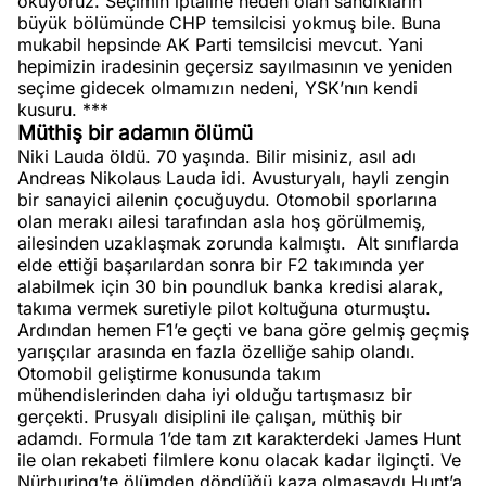
okuyoruz. Seçimin iptaline neden olan sandıkların
büyük bölümünde CHP temsilcisi yokmuş bile. Buna
mukabil hepsinde AK Parti temsilcisi mevcut. Yani
hepimizin iradesinin geçersiz sayılmasının ve yeniden
seçime gidecek olmamızın nedeni, YSK’nın kendi
kusuru. ***
Müthiş bir adamın ölümü
Niki Lauda öldü. 70 yaşında. Bilir misiniz, asıl adı
Andreas Nikolaus Lauda idi. Avusturyalı, hayli zengin
bir sanayici ailenin çocuğuydu. Otomobil sporlarına
olan merakı ailesi tarafından asla hoş görülmemiş,
ailesinden uzaklaşmak zorunda kalmıştı.
Alt sınıflarda
elde ettiği başarılardan sonra bir F2 takımında yer
alabilmek için 30 bin poundluk banka kredisi alarak,
takıma vermek suretiyle pilot koltuğuna oturmuştu.
Ardından hemen F1’e geçti ve bana göre gelmiş geçmiş
yarışçılar arasında en fazla özelliğe sahip olandı.
Otomobil geliştirme konusunda takım
mühendislerinden daha iyi olduğu tartışmasız bir
gerçekti. Prusyalı disiplini ile çalışan, müthiş bir
adamdı. Formula 1’de tam zıt karakterdeki James Hunt
ile olan rekabeti filmlere konu olacak kadar ilginçti. Ve
Nürburing’te ölümden döndüğü kaza olmasaydı Hunt’a