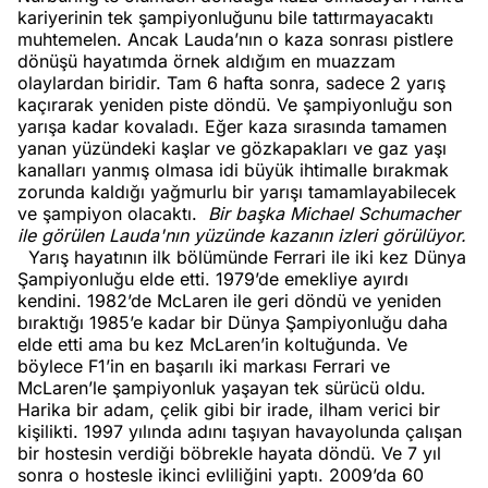
kariyerinin tek şampiyonluğunu bile tattırmayacaktı
muhtemelen. Ancak Lauda’nın o kaza sonrası pistlere
dönüşü hayatımda örnek aldığım en muazzam
olaylardan biridir. Tam 6 hafta sonra, sadece 2 yarış
kaçırarak yeniden piste döndü. Ve şampiyonluğu son
yarışa kadar kovaladı. Eğer kaza sırasında tamamen
yanan yüzündeki kaşlar ve gözkapakları ve gaz yaşı
kanalları yanmış olmasa idi büyük ihtimalle bırakmak
zorunda kaldığı yağmurlu bir yarışı tamamlayabilecek
ve şampiyon olacaktı.
Bir başka Michael Schumacher
ile görülen Lauda'nın yüzünde kazanın izleri görülüyor.
Yarış hayatının ilk bölümünde Ferrari ile iki kez Dünya
Şampiyonluğu elde etti. 1979’de emekliye ayırdı
kendini. 1982’de McLaren ile geri döndü ve yeniden
bıraktığı 1985’e kadar bir Dünya Şampiyonluğu daha
elde etti ama bu kez McLaren’in koltuğunda. Ve
böylece F1’in en başarılı iki markası Ferrari ve
McLaren’le şampiyonluk yaşayan tek sürücü oldu.
Harika bir adam, çelik gibi bir irade, ilham verici bir
kişilikti. 1997 yılında adını taşıyan havayolunda çalışan
bir hostesin verdiği böbrekle hayata döndü. Ve 7 yıl
sonra o hostesle ikinci evliliğini yaptı. 2009’da 60