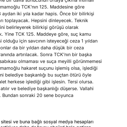
le bir dava sonucunun ortaya çıkma ihtimali
sa İmamoğlu TCK’nın 125. Maddesine göre
aydan iki yıla kadar hapis. Önce bir bilirkişi
arı toplayacak. Hepsini dinleyecek. Teknik
i belirleyerek bilirkişi görüşü olarak
ek. Yine TCK 125. Maddeye göre, suç kamu
i olduğu için savcının isteyeceği ceza 1 yıldan
nlar da bir yıldan daha düşük bir ceza
ranında artırılacak. Sonra TCK’nın bir başka
sabıkası olmaması ve suça meyilli görünmemesi
mamoğlu hakaret suçunu işlemiş olsa, işlediği
ani belediye başkanlığı bu suçtan ötürü öyle
et herkese işlediği gibi işlesin. Tersi olursa.
tılır ve belediye başkanlığı düşerse. Vallahi
lur. Bundan sonraki 20 sene boyunca
 sitesi ve buna bağlı sosyal medya hesapları