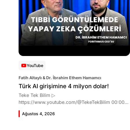
YouTube
Fatih Altaylı & Dr. İbrahim Ethem Hamamcı
Türk AI girişimine 4 milyon dolar!
Teke Tek Bilim ▷
https://www.youtube.com/@TekeTekBilim 00:00
Giriş 01:51 İbrahim Ethem Hamamcı kimdir ve
Ağustos 4, 2026
akademik çalışmaları neler? 10:54 Kendi şirketlerini
kurma süreçleri 11:37 ETH Zurich'de bu araştırma