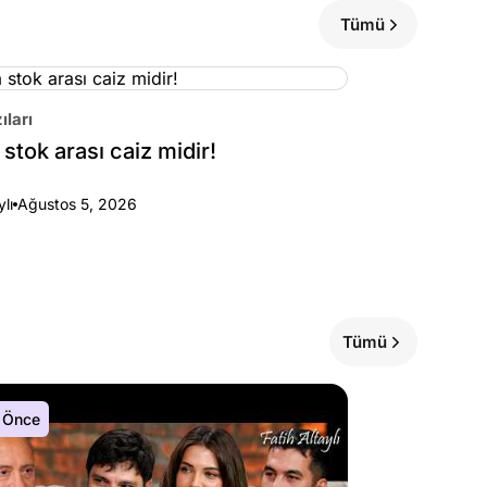
Tümü
ıları
stok arası caiz midir!
ylı
Ağustos 5, 2026
Tümü
 Önce