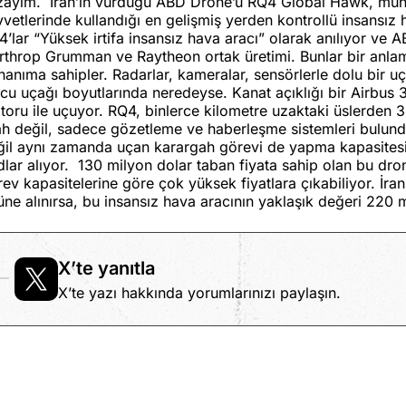
zayım.
İran’ın vurduğu ABD Drone’u RQ4 Global Hawk, mu
vetlerinde kullandığı en gelişmiş yerden kontrollü insansız h
’lar “Yüksek irtifa insansız hava aracı” olarak anılıyor ve
rthrop Grumman ve Raytheon ortak üretimi. Bunlar bir anlam
anıma sahipler. Radarlar, kameralar, sensörlerle dolu bir u
cu uçağı boyutlarında neredeyse. Kanat açıklığı bir Airbus 3
oru ile uçuyor. RQ4, binlerce kilometre uzaktaki üslerden 3 
lah değil, sadece gözetleme ve haberleşme sistemleri bulu
il aynı zamanda uçan karargah görevi de yapma kapasitesinde
lar alıyor.
130 milyon dolar taban fiyata sahip olan bu dron
ev kapasitelerine göre çok yüksek fiyatlara çıkabiliyor. İr
ne alınırsa, bu insansız hava aracının yaklaşık değeri 220 m
X’te yanıtla
X’te yazı hakkında yorumlarınızı paylaşın.