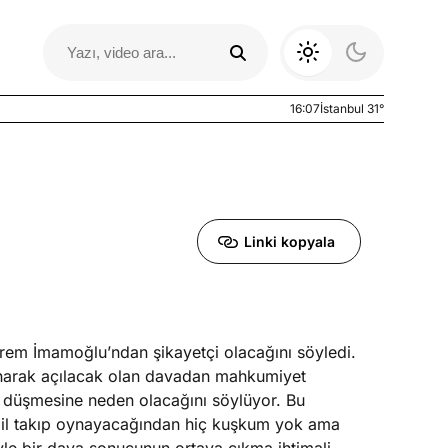
16:07
İstanbul 31°
Linki kopyala
rem İmamoğlu’ndan şikayetçi olacağını söyledi.
Otomobil Yazıları
yanarak açılacak olan davadan mahkumiyet
 düşmesine neden olacağını söylüyor. Bu
 zil takıp oynayacağından hiç kuşkum yok ama