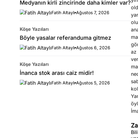
yi
Medyanın kirli zincirinde daha kimler var?
ol
Fatih Altaylı
Ağustos 7, 2026
yar
olu
Köşe Yazıları
ana
ma
Böyle yasalar referanduma gitmez
gör
Fatih Altaylı
Ağustos 6, 2026
az
ver
Köşe Yazıları
ma
İnanca stok arası caiz midir!
ne
sab
Fatih Altaylı
Ağustos 5, 2026
kol
Yan
öyl
İma
Za
Bil