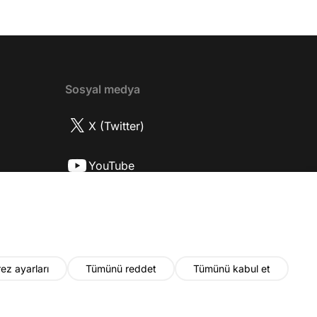
? 08:06 Mert Doğan nereli? 09:21 Mert
 rolü ve şivesi 11:21 Oynadığı karaktere
ttı? 17:52 İlhan Şen, ayakkabı eleştirisinden
tih Altaylı'ya gıcık oldu mu? 19:15
r Urfa'yı sevdi mi? 20:40 Urfa'yı gezdiler
2 Biran Damla Yılmaz nereli, nasıl bir
Sosyal medya
r? 26:57 Şehirdışı diziler özel hayatlarını
r mu? 30:18 Mert Doğan'ın oyunculuk
X (Twitter)
nasıl? 33:52 İlhan Şen'in oyunculuk
 nasıl başladı? 35:47 Aziz Yıldırım
YouTube
 olduğu için mühendisliği seçtiği doğru
2 Best Model yarışmasına neden katıldı?
Instagram
fa'da nasıl fit kalmayı başarıyor? 41:28
 ilin dışında çalışmak İlhan Şen'in özel
 etkiliyor mu? 44:53 Yurt dışında
k yapma fikrine nasıl bakıyorlar? 48:03
ez ayarları
Tümünü reddet
Tümünü kabul et
u yıl neler olacak? 48:19 Gelecekte başka
i var mı? 50:28 Verdikleri emeğin
ında maddi kazançları yeterli mi? 52:22
© 2026 Fatih Altaylı. Tüm hakları saklıdır.