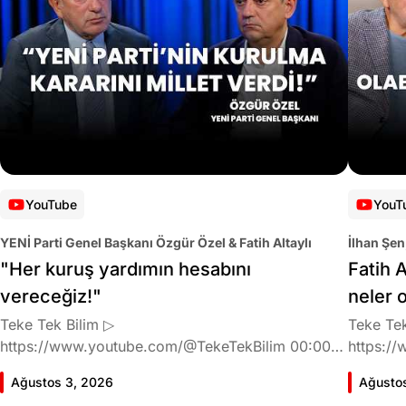
YouTube
YouT
YENİ Parti Genel Başkanı Özgür Özel & Fatih Altaylı
İlhan Şen
"Her kuruş yardımın hesabını
Fatih A
vereceğiz!"
neler 
Teke Tek Bilim ▷
Teke Tek
https://www.youtube.com/@TekeTekBilim 00:00
https://
Giriş 01:58 Butlan kararı 05:58 Butlan kararı kimin
Giriş 02
Ağustos 3, 2026
Ağusto
meselesi? 11:32 Kılıçdaroğlu bu günlerin sinyalini
geldiğin