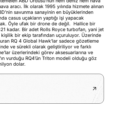
htemelen ABD Ordusu’nun hem deniz hem hava
ava aracı. İlk olarak 1995 yılında hizmete alınan
 ABD’nin savunma sanayinin en büyüklerinden
da casus uçakların yaptığı işi yapacak
çak. Öyle ufak bir drone de değil.
Hallice bir
21 kadar. Bir adet Rolls Royce turbofan, yani jet
kişilik bir ekip tarafından uçuruluyor. Üzerinde
nduran RQ 4 Global Hawk’lar sadece gözetleme
 ve sürekli olarak geliştiriliyor ve farklı
e’lar üzerlerindeki görev aksesuarlarına ve
an’ın vurduğu RQ4’ün Triton modeli olduğu göz
ilyon dolar.