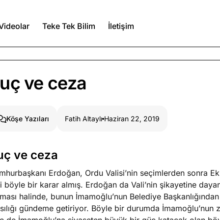
Videolar
Teke Tek Bilim
İletişim
Ağustos 7, 2026
uç ve ceza
a kimler var?
Ağustos 6, 2026
Fatih Altaylı
Haziran 22, 2019
Köşe Yazıları
itmez
Ağustos 5, 2026
uç ve ceza
mhurbaşkanı Erdoğan, Ordu Valisi’nin seçimlerden sonra Ek
Köşe Yazıları
Spor Yazıları
li böyle bir karar almış. Erdoğan da Vali’nin şikayetine da
kması halinde, bunun İmamoğlu’nun Belediye Başkanlığından
asılığı gündeme getiriyor. Böyle bir durumda İmamoğlu’nun