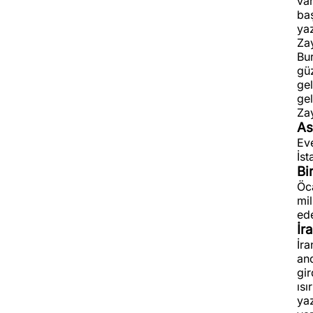
var
baş
yaz
Zay
Bur
güz
gel
gel
Za
As
Eve
İst
Bi
Öca
mil
ed
İr
İr
and
gir
ısı
ya