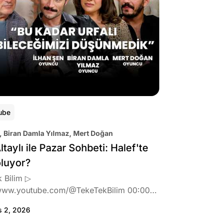
ube
, Biran Damla Yılmaz, Mert Doğan
ltaylı ile Pazar Sohbeti: Halef'te
oluyor?
 Bilim ▷
www.youtube.com/@TekeTekBilim 00:00
:46 Biran Damla Yılmaz dizi teklifi
s 2, 2026
de neler hissetti? 05:41 Oynadığı role nasıl