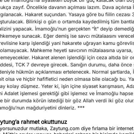
ne de İmamoğlu’na siyaseten büyük bir güç katacak olan böy
dukça zayıf. Öncelikle davanın açılması lazım. Dava açılır
gılanacak. Hakaret suçundan. Yasaya göre bu fiilin cezası 3 
şturulacak. Bilirkişi o gün o ortamda kaydedilmiş tüm bantl
lizini yapacak. İmamoğlu’nun gerçekten “İt” deyip demediğin
hkemeye sunacak. Eğer demiş ise savcı mütalaasını verec
evlisine karşı işlendiği yani hakarete uğrayan kamu görevlis
 olamayacak. Mahkeme heyeti savcının mütalaasına uyarsa, o
emeyecekler. Hakaret alenen işlendiği için ceza altıda bir o
ddesi, TCK 7 devreye girecek. Sanığın durumu, daha önce 
deniyle hükmün açıklanması ertelenecek. Normal şartlarda, İ
it olsa ve hiçbir hafifletici neden olmasa bile olacağı bu. Y
ay kolay düşmez. Yeter ki, işin içine siyaset karışmasın, Adal
i Adalet işlemesi gerektiği gibi işlemez ve İmamoğlu hapse a
e bir durumda körün istediği bir göz Allah verdi iki göz o
moğlu’nun mağduriyetini dinleriz. ***
ytung’a rahmet okuttunuz
iyorsunuzdur mutlaka, Zaytung.com diye fırlama bir internet