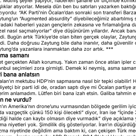
. Müthiş şeyler yapıyor, haberleri şahane bir biçimde komik
lıklar atıyorlar. Mesela dün ben bu satırları yazarken bakt
ıyordu: “AK Parti’nin Öcalan’dan sonraki son transferi Bar
tung’un “Augmented absurdity” diyebileceğimiz abartılmış saçm
adaki haberleri yazan gençlerin zekasına ve fırlamalığına d
el nasıl saçmalıyorlar” diye düşünürüm yıllardır. Ancak ban
di. Bugün artık Türkiye’de olan biten gerçek olaylar, Zaytun
di. Daha doğrusu Zaytung bile daha inanılır, daha güvenilir
ytung’da yazanlara inanmaktan daha zor artık. ***
ma samanı
t gerçekten Allah korumuş. Yakın zaman önce atılan ipler ci
anbul seçimleri zora girmişti. Demek ki neymiş, asma samanı
ri bana anlatsın
lan’ın mektubu HDP’nin sapmasına nasıl bir tepki olabilir!
liyetçi bir parti idi de, oradan saptı diye mi Öcalan partiye
erim anlamadım. Lütfen biri bana izah etsin. Galiba tahmin 
an ne vurdu?
an’ın Amerika’nın drone’unu vurmasından bölgede gerilim iyi
a vazgeçtik çünkü 150 kişi ölecekti” diyor, İran ise “İçind
diği halde can kaybı olmasın diye vurmadık” diye açıklama ya
rma niyetleri yok. Şimdilik diş gösteriyorlar. İran’ın düşü
zma niyetinde değildim ama baktım ki, can çekişen Türk med