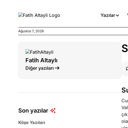
Yazılar
Ağustos 7, 2026
Köşe Yazıları
S
Medyanın kirli zincirinde dah
Fatih Altaylı
Köşe Yazıları
Diğer yazıları
Böyle yasalar referanduma g
Köşe Yazıları
S
İnanca stok arası caiz midir!
Cu
Va
Son yazılar
çı
ol
Köşe Yazıları