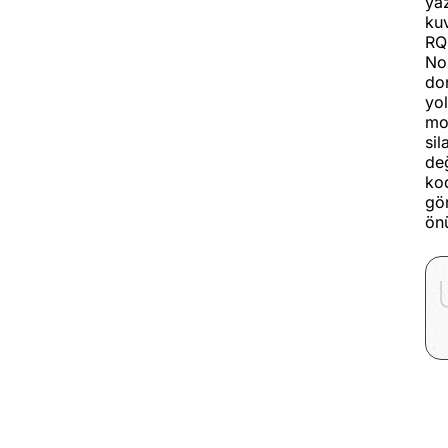
ya
kuv
RQ4
No
don
yol
mot
si
değ
kod
gör
önü