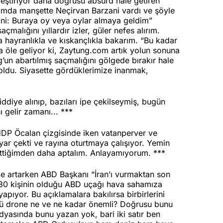
leştiriyor daha doğrusu absürd hale getiren
ığımda manşette Neçirvan Barzani vardı ve şöyle
zani: Buraya oy veya oylar almaya geldim”
alığını yıllardır izler, güler nefes alırım.
a hayranlıkla ve kıskançlıkla bakarım. “Bu kadar
a öle geliyor ki, Zaytung.com artık yolun sonuna
g’un abartılmış saçmalığını gölgede bırakır hale
 oldu. Siyasette gördüklerimize inanmak,
ddiye alınıp, bazıları ipe çekilseymiş, bugün
 gelir zamanı... ***
 HDP Öcalan çizgisinde iken vatanperver ve
 ayar çekti ve rayına oturtmaya çalışıyor. Yemin
ettiğimden daha aptalım. Anlayamıyorum. ***
ce artarken ABD Başkanı “İran’ı vurmaktan son
e 30 kişinin olduğu ABD uçağı hava sahamıza
pıyor. Bu açıklamalara bakılırsa birbirlerini
rdüğü drone ne ve ne kadar önemli? Doğrusu bunu
yasında bunu yazan yok, bari iki satır ben