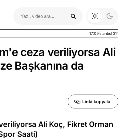
17:09
İstanbul 31°
im'e ceza veriliyorsa Ali
ize Başkanına da
Linki kopyala
Otomobil Yazıları
 veriliyorsa Ali Koç, Fikret Orman
Spor Saati)