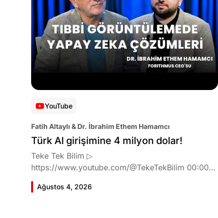
YouTube
Fatih Altaylı & Dr. İbrahim Ethem Hamamcı
Türk AI girişimine 4 milyon dolar!
Teke Tek Bilim ▷
https://www.youtube.com/@TekeTekBilim 00:00
Giriş 01:51 İbrahim Ethem Hamamcı kimdir ve
Ağustos 4, 2026
akademik çalışmaları neler? 10:54 Kendi şirketlerini
kurma süreçleri 11:37 ETH Zurich'de bu araştırma
fikri ile nasıl karşılandı ve neden bu araştırmayı