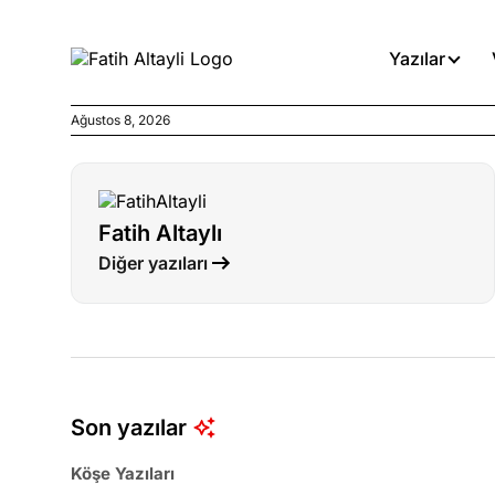
Yazılar
Ağustos 8, 2026
Köşe Yazıları
Böyle yasalar referanduma g
Fatih Altaylı
Köşe Yazıları
Diğer yazıları
İnanca stok arası caiz midir!
Köşe Yazıları
Türkiye’den niye umutlu ol
ister misiniz?
Son yazılar
Köşe Yazıları