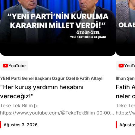
YouTube
YouT
YENİ Parti Genel Başkanı Özgür Özel & Fatih Altaylı
İlhan Şen
"Her kuruş yardımın hesabını
Fatih A
vereceğiz!"
neler 
Teke Tek Bilim ▷
Teke Tek
https://www.youtube.com/@TekeTekBilim 00:00
https://
Giriş 01:58 Butlan kararı 05:58 Butlan kararı kimin
Giriş 02
Ağustos 3, 2026
Ağusto
meselesi? 11:32 Kılıçdaroğlu bu günlerin sinyalini
geldiğin
vermiş miydi? 17:16 Halktan böyle bir destek
büründü