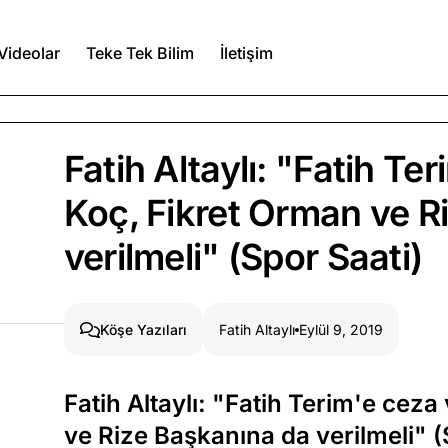
Videolar
Teke Tek Bilim
İletişim
Ağustos 6, 2026
Fatih Altaylı: "Fatih Ter
itmez
Koç, Fikret Orman ve R
Ağustos 5, 2026
verilmeli" (Spor Saati)
Ağustos 4, 2026
duğumu bilmek
Fatih Altaylı
Eylül 9, 2019
Köşe Yazıları
Köşe Yazıları
Spor Yazıları
Fatih Altaylı: "Fatih Terim'e ceza
ve Rize Başkanına da verilmeli" (