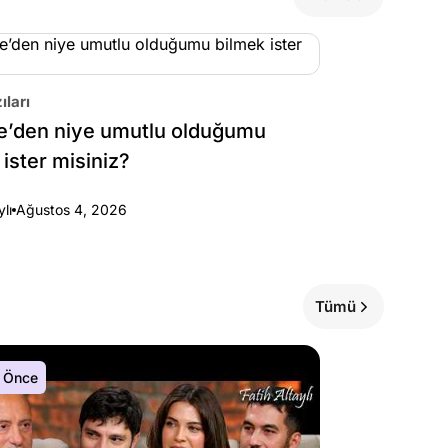
ıları
e’den niye umutlu olduğumu
 ister misiniz?
ylı
Ağustos 4, 2026
Tümü
 Önce