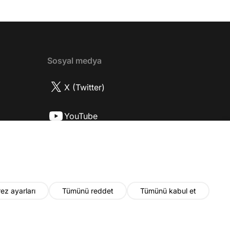
 rolü ve şivesi 11:21 Oynadığı karaktere
ttı? 17:52 İlhan Şen, ayakkabı eleştirisinden
tih Altaylı'ya gıcık oldu mu? 19:15
r Urfa'yı sevdi mi? 20:40 Urfa'yı gezdiler
2 Biran Damla Yılmaz nereli, nasıl bir
Sosyal medya
r? 26:57 Şehirdışı diziler özel hayatlarını
r mu? 30:18 Mert Doğan'ın oyunculuk
X (Twitter)
nasıl? 33:52 İlhan Şen'in oyunculuk
 nasıl başladı? 35:47 Aziz Yıldırım
YouTube
 olduğu için mühendisliği seçtiği doğru
2 Best Model yarışmasına neden katıldı?
Instagram
fa'da nasıl fit kalmayı başarıyor? 41:28
 ilin dışında çalışmak İlhan Şen'in özel
 etkiliyor mu? 44:53 Yurt dışında
k yapma fikrine nasıl bakıyorlar? 48:03
ez ayarları
Tümünü reddet
Tümünü kabul et
u yıl neler olacak? 48:19 Gelecekte başka
i var mı? 50:28 Verdikleri emeğin
ında maddi kazançları yeterli mi? 52:22
© 2026 Fatih Altaylı. Tüm hakları saklıdır.