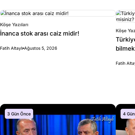
Köşe Yazıları
Köşe Yaz
İnanca stok arası caiz midir!
Türkiy
bilmek
Fatih Altaylı
Ağustos 5, 2026
Fatih Alta
3 Gün Önce
4 Gün