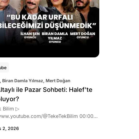
ube
, Biran Damla Yılmaz, Mert Doğan
ltaylı ile Pazar Sohbeti: Halef'te
oluyor?
 Bilim ▷
www.youtube.com/@TekeTekBilim 00:00
:46 Biran Damla Yılmaz dizi teklifi
s 2, 2026
de neler hissetti? 05:41 Oynadığı role nasıl
? 08:06 Mert Doğan nereli? 09:21 Mert