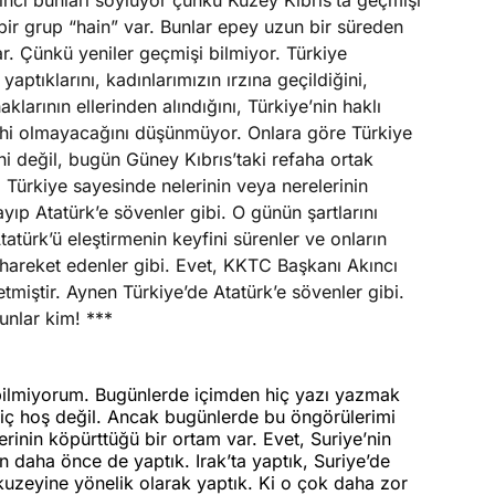
kıncı bunları söylüyor çünkü Kuzey Kıbrıs’ta geçmişi
 bir grup “hain” var. Bunlar epey uzun bir süreden
lar. Çünkü yeniler geçmişi bilmiyor. Türkiye
ptıklarını, kadınlarımızın ırzına geçildiğini,
klarının ellerinden alındığını, Türkiye’nin haklı
i olmayacağını düşünmüyor. Onlara göre Türkiye
i değil, bugün Güney Kıbrıs’taki refaha ortak
 Türkiye sayesinde nelerinin veya nerelerinin
yıp Atatürk’e sövenler gibi. O günün şartlarını
ürk’ü eleştirmenin keyfini sürenler ve onların
r hareket edenler gibi. Evet, KKTC Başkanı Akıncı
 etmiştir. Aynen Türkiye’de Atatürk’e sövenler gibi.
nlar kim! ***
iz bilmiyorum. Bugünlerde içimden hiç yazı yazmak
iç hoş değil. Ancak bugünlerde bu öngörülerimi
rinin köpürttüğü bir ortam var. Evet, Suriye’nin
 daha önce de yaptık. Irak’ta yaptık, Suriye’de
 kuzeyine yönelik olarak yaptık. Ki o çok daha zor