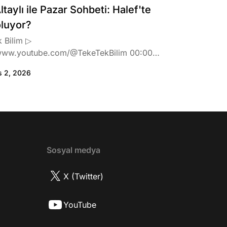
ltaylı ile Pazar Sohbeti: Halef'te
oluyor?
 Bilim ▷
www.youtube.com/@TekeTekBilim 00:00
:46 Biran Damla Yılmaz dizi teklifi
s 2, 2026
de neler hissetti? 05:41 Oynadığı role nasıl
? 08:06 Mert Doğan nereli? 09:21 Mert
 rolü ve şivesi 11:21 Oynadığı karaktere
ttı? 17:52 İlhan Şen, ayakkabı eleştirisinden
tih Altaylı'ya gıcık oldu mu? 19:15
r Urfa'yı sevdi mi? 20:40 Urfa'yı gezdiler
2 Biran Damla Yılmaz nereli, nasıl bir
Sosyal medya
r? 26:57 Şehirdışı diziler özel hayatlarını
r mu? 30:18 Mert Doğan'ın oyunculuk
X (Twitter)
nasıl? 33:52 İlhan Şen'in oyunculuk
 nasıl başladı? 35:47 Aziz Yıldırım
YouTube
 olduğu için mühendisliği seçtiği doğru
2 Best Model yarışmasına neden katıldı?