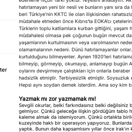
edenlerle hiçbir farkı yoktur. Niyesini anlatayım. A
hatırlamayan yeni bir nesil ve bunların yanı sıra da
beri Türkiye’nin KKTC ile olan ilişkisinden rahatsız
müdahale etmeden önce Kıbrıs’ta EOKA’cı çetelerin ya
Türklerin toplu katliamlara kurban gittiğini, yaşam ha
müdahalesi olmasa pek çoğunun bugün mevcut dah
yaşamlarının kurtulmasının veya varolmasının neden
olamamalarının nedeni. Dünü hatırlamayanlar onlar.
kurtulduğunu bilmeyenler. Aynen 1920’leri hatırlama
bilmeyip, görmeyip, okumayıp, anlamayıp bugün Atat
ter
oylarını devşirmeye çalıştıkları için onlarla berabe
hadsizlik etmiştir. Terbiyesizlik etmiştir. Soysuzluk
Hepsi aynı soydan demek isterdim. Ama soy kim bu
Yazmak mı zor yazmamak mı!
Sevgili okurlar, belki farkındasınız belki değilsin
gelmiyor. Çünkü geleceğe ilişkin gördüğüm tablo h
kaleme almak da istemiyorum. Çünkü ortalıkta birile
kuzeyinde haklı bir operasyon yapıyoruz. Bunlardan
yaptık. Bunun daha kapsamlısını yıllar önce Irak’ın