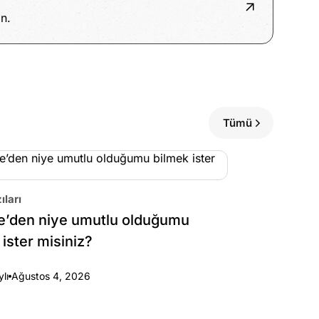
n.
Tümü
ıları
e’den niye umutlu olduğumu
 ister misiniz?
ylı
Ağustos 4, 2026