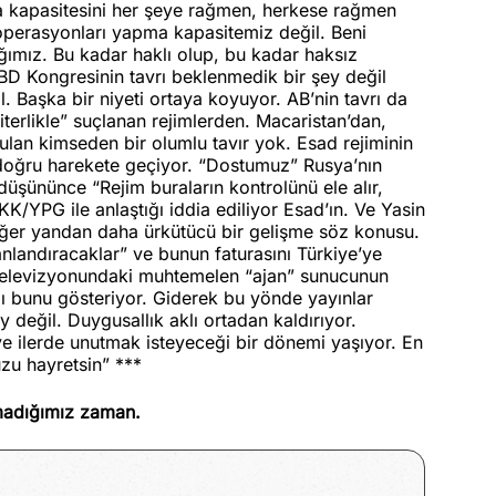
 kapasitesini her şeye rağmen, herkese rağmen
 operasyonları yapma kapasitemiz değil. Beni
ğımız. Bu kadar haklı olup, bu kadar haksız
BD Kongresinin tavrı beklenmedik bir şey değil
il. Başka bir niyeti ortaya koyuyor. AB’nin tavrı da
iterlikle” suçlanan rejimlerden. Macaristan’dan,
ulan kimseden bir olumlu tavır yok. Esad rejiminin
doğru harekete geçiyor. “Dostumuz” Rusya’nın
şününce “Rejim buraların kontrolünü ele alır,
KK/YPG ile anlaştığı iddia ediliyor Esad’ın. Ve Yasin
Diğer yandan daha ürkütücü bir gelişme söz konusu.
anlandıracaklar” ve bunun faturasını Türkiye’ye
4 televizyonundaki muhtemelen “ajan” sunucunun
 bunu gösteriyor. Giderek bu yönde yayınlar
değil. Duygusallık aklı ortadan kaldırıyor.
e ilerde unutmak isteyeceği bir dönemi yaşıyor. En
zu hayretsin” ***
rmadığımız zaman.