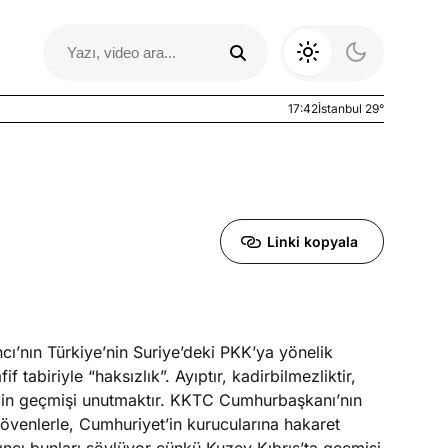
17:42
İstanbul 29°
Linki kopyala
ı’nın Türkiye’nin Suriye’deki PKK’ya yönelik
Otomobil Yazıları
f tabiriyle “haksızlık”. Ayıptır, kadirbilmezliktir,
için geçmişi unutmaktır. KKTC Cumhurbaşkanı’nın
sövenlerle, Cumhuriyet’in kurucularına hakaret