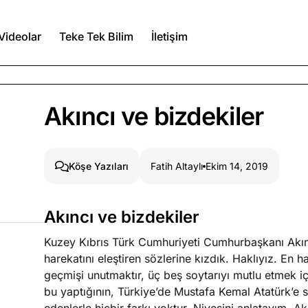
Videolar
Teke Tek Bilim
İletişim
Ağustos 6, 2026
Akıncı ve bizdekiler
itmez
Ağustos 5, 2026
Fatih Altaylı
Ekim 14, 2019
Köşe Yazıları
Ağustos 4, 2026
Akıncı ve bizdekiler
duğumu bilmek
Kuzey Kıbrıs Türk Cumhuriyeti Cumhurbaşkanı Akınc
Köşe Yazıları
Spor Yazıları
harekatını eleştiren sözlerine kızdık. Haklıyız. En hafi
geçmişi unutmaktır, üç beş soytarıyı mutlu etmek 
bu yaptığının, Türkiye’de Mustafa Kemal Atatürk’e 