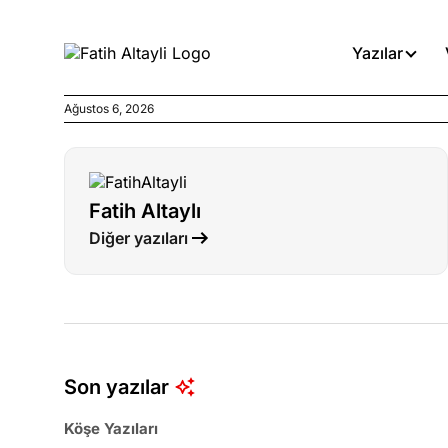
Yazılar
Ağustos 6, 2026
Köşe Yazıları
Böyle yasalar referanduma g
Fatih Altaylı
Köşe Yazıları
Diğer yazıları
İnanca stok arası caiz midir!
Köşe Yazıları
Türkiye’den niye umutlu ol
ister misiniz?
Son yazılar
Köşe Yazıları