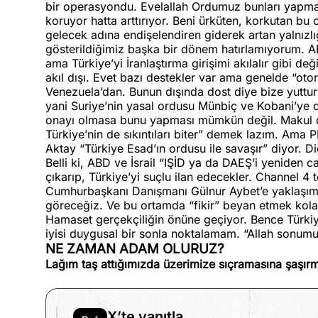
bir operasyondu. Evelallah Ordumuz bunları yapma
koruyor hatta arttırıyor. Beni ürküten, korkutan bu
gelecek adına endişelendiren giderek artan yalnızlı
gösterildiğimiz başka bir dönem hatırlamıyorum. A
ama Türkiye’yi İranlaştırma girişimi akılalır gibi değ
akıl dışı. Evet bazı destekler var ama genelde “otor
Venezuela’dan. Bunun dışında dost diye bize yuttur
yani Suriye’nin yasal ordusu Münbiç ve Kobani’ye 
onayı olmasa bunu yapması mümkün değil. Makul dü
Türkiye’nin de sıkıntıları biter” demek lazım. Ama P
Aktay “Türkiye Esad’ın ordusu ile savaşır” diyor. 
Belli ki, ABD ve İsrail “IŞİD ya da DAEŞ’i yeniden c
çıkarıp, Türkiye’yi suçlu ilan edecekler. Channel 
Cumhurbaşkanı Danışmanı Gülnur Aybet’e yaklaşımı
göreceğiz. Ve bu ortamda “fikir” beyan etmek kolay 
Hamaset gerçekçiliğin önüne geçiyor. Bence Türkiy
iyisi duygusal bir sonla noktalamam. “Allah sonumu
NE ZAMAN ADAM OLURUZ?
Lağım taş attığımızda üzerimize sıçramasına şaşı
X’te yanıtla