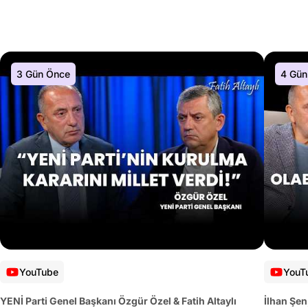
3 Gün Önce
4 Gün
YouTube
YouT
YENİ Parti Genel Başkanı Özgür Özel & Fatih Altaylı
İlhan Şen