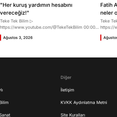
"Her kuruş yardımın hesabını
Fatih A
vereceğiz!"
neler 
Teke Tek Bilim ▷
Teke Tek
https://www.youtube.com/@TekeTekBilim 00:00
https://
Giriş 01:58 Butlan kararı 05:58 Butlan kararı kimin
Giriş 02
Ağustos 3, 2026
Ağusto
meselesi? 11:32 Kılıçdaroğlu bu günlerin sinyalini
geldiğin
vermiş miydi? 17:16 Halktan böyle bir destek
büründü
bekliyor muydu? 25:40 CHP'den ayrılma kararı
Doğan'nı
30:09 AK Parti'ye geçişlerin duracağının garantisi
neler ka
var mı? 48:12 Cemil Tugay kalacak mı? 50:13
sonra Fa
CHP'de Özgür Özel'e yakın isimler kaldı mı? 52:50
Oyuncula
Yargıtay kararından eminken neden partiden
Diğer
mi? 22:2
ayrıldı? 56:53 İttifak arayışı olacak mı? 1:01:43
ailesi va
lı
Seçim güvenliğini nasıl sağlayacak? 1:06:25 Ekrem
İletişim
etkiliyo
İmamoğlu merkezli bir parti kuruldu? 1:10:03
eğitimi 
Bilim
Özgür Özel'in fezlekeleri ve dokunulmazlığın
KVKK Aydınlatma Metni
serüveni
kalkma ihtimali 1:14:38 Anket sonuçlarına nasıl
mühendis
Sanat
bakıyor? 1:18:30 Terörsüz Türkiye süreci 1:25:48
Site Kuralları
mu? 37:2