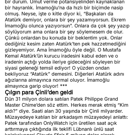
bir durum. Umut verme potansiyelinden kaynaklanan
bir hayranlık. İmamoğlu’na da hızlı bir biçimde nasip
olmuş. Neyse, işte o kitle diyor ki, “Başkaları da
Atatürk demiyor, onlara bir şey yazamıyorsun. Ekrem
İmamoğlu olunca yazıyorsun”. Onlara da çok şey yazıp
söylüyorum ama onlara bir şey söylemesem de olur.
Çünkü onlardan bu konuda bir beklentim yok. Onlar
dediğiniz kesim zaten Atatürk’ten pek hazzetmediğini
gizleyemiyor. Ama İmamoğlu öyle değil. O Mustafa
Kemal Atatürk’ün kurucu iradesini kabul eden ve o
iradenin açtığı yolda ileriye gideceğini söyleyen bir
siyasi geleneği temsil ediyor! O yüzden ondan
bekliyoruz “Atatürk” demesini. Diğerleri Atatürk adını
ağızlarına almayınca normal oluyor. İmamoğlu
almayınca garip oluyor! ***
Çılgın para Çinli’den geldi
Dün 31 milyon dolara satılan Patek Philippe Grand
Master Chime’den söz ettim. Herkes merak etmiş “Kim
aldı?” diye. Saati alan 30 yaşında bir Çinli milyarder.
Müzayedeye katılan bir arkadaşım müzayedeyi anlattı:
Patek tarafından OnlyWatch için üretilen saat açık
arttırmaya çıktığında ilk teklifi Lübnanlı ünlü saat