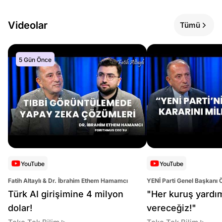
Videolar
Tümü
5 Gün Önce
YouTube
YouTube
Fatih Altaylı & Dr. İbrahim Ethem Hamamcı
YENİ Parti Genel Başkanı 
Altaylı
Türk AI girişimine 4 milyon
"Her kuruş yardı
dolar!
vereceğiz!"