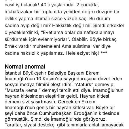
nasıl iş bulacak! 40’lı yaşlarında, 2 çocukla,
muhafazakar bir toplumda yeniden doğru düzgün bir
evlilik yapma ihtimali sizce yüzde kaç! Bu durum
kadına ayıp değil mi? Haksızlık değil mi! Şimdi erkekler
diyeceklerdir ki, “Evet ama onlar da nafaka almayı
sürdürmek için evlenmiyorlar”. Olabilir. Böyle birkaç
örnek vardır muhtemelen! Ama suistimal var diye
kadına haksızlık yapılamaz. Hele eziyet hiç! ***
Normal anormal
İstanbul Büyükşehir Belediye Başkanı Ekrem
İmamoğlu’nun 10 Kasım’da saygı duruşuna davet eden
sosyal medya filmini eleştirdim. “Atatürk” demeyip,
“Mustafa Kemal” demeyi tercih etti diye. İmamoğlu’nun
hayran kitlesinden eleştiriler geldi. Hayran kitlesi
demem sizi şaşırtmasın. Gerçekten Ekrem
İmamoğlu’nun geniş bir hayran kitlesi var. Böyle bir
şeyi daha önce Cumhurbaşkanı Erdoğan’ın kitlesinde
görmüştük. Şimdi de İmamoğlu’nda görüyoruz.
Taraftar, siyasi destekçi gibi tanımlarla anlatılamayacak