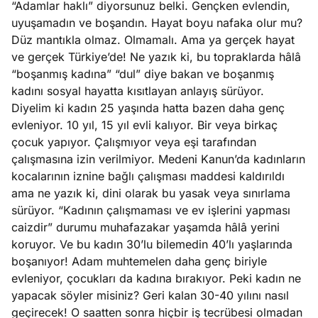
“Adamlar haklı” diyorsunuz belki. Gençken evlendin,
?
uyuşamadın ve boşandın. Hayat boyu nafaka olur mu?
Düz mantıkla olmaz. Olmamalı. Ama ya gerçek hayat
e
Ağustos
ve gerçek Türkiye’de! Ne yazık ki, bu topraklarda hâlâ
ları
6, 2026
“boşanmış kadına” “dul” diye bakan ve boşanmış
le yasalar
kadını sosyal hayatta kısıtlayan anlayış sürüyor.
Köşe
Spor
Otomob
eranduma
Diyelim ki kadın 25 yaşında hatta bazen daha genç
Yazıları
Yazıları
Yazıları
mez
evleniyor. 10 yıl, 15 yıl evli kalıyor. Bir veya birkaç
çocuk yapıyor. Çalışmıyor veya eşi tarafından
çalışmasına izin verilmiyor. Medeni Kanun’da kadınların
kocalarının iznine bağlı çalışması maddesi kaldırıldı
ama ne yazık ki, dini olarak bu yasak veya sınırlama
sürüyor. “Kadının çalışmaması ve ev işlerini yapması
caizdir” durumu muhafazakar yaşamda hâlâ yerini
koruyor. Ve bu kadın 30’lu bilemedin 40’lı yaşlarında
boşanıyor! Adam muhtemelen daha genç biriyle
evleniyor, çocukları da kadına bırakıyor. Peki kadın ne
yapacak söyler misiniz? Geri kalan 30-40 yılını nasıl
geçirecek! O saatten sonra hiçbir iş tecrübesi olmadan