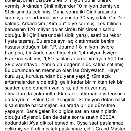
koleksiyoneri Claude Sfeir 5 milyon dolar olarak
vermiş. Ardından Çinli milyarder 10 milyon demiş ve
Sfeir anında çekilmiş. Daha sonra iki Çinli arasında
sürmüş açık arttırma. Ve sonunda 30 yaşındaki Çinli’de
kalmış. Arkadaşım “Kim bu” diye sormuş. Tek bilinen
babasının 120 milyar dolar cirolu bir şirketin sahibi
olduğu. İki Çinli arasındaki sidik yarışı, saati bu rekor
fiyata taşımış. Bu arada aynı açık attırmada benim
hastası olduğum bir F.P. Journe 1,8 milyon İsviçre
frangına, bir Audemars Piguet de 1,4 milyon İsviçre
Frankına satılmış. 1,8’e satılan Journe’nin fiyatı 500 bin
SF civarındaydı. Yani o da değerinin üç katına satılmış.
Bu durumdan en memnun olan ise OnlyWatch. Hayır
kuruluşu, kuruluşundan bu yana yaptığı tüm açık
arttırmalardan elde ettiği gelir kadar bir miktarı tek bir
saatten elde etmenin yanı sıra, adını duyurmuş
olmaktan da çok mutlu. Ekte açık attırmanın videosunu
da koydum. Bakın Çinli zenginler 31 milyon doları nasıl
kısa sürede harcamışlar. Bu arada bir de düzeltme
yapayım. Bana gelen ilk bilgide satılan saatin platin
olduğu söylendi. Ben de daha sonra saatin 6300A
kodundaki A’ya dikkat etmedim. Oysa saat paslanmaz
çelikmiş ve üretilmiş tek paslanmaz çelik Grand Master