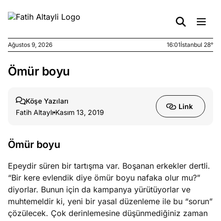
Ağustos 9, 2026
16:01
İstanbul 28°
Ömür boyu
e
Ağustos
ları
9, 2026
K’un
Köşe Yazıları
Link
katı
Fatih Altaylı
Kasım 13, 2019
ngü:
ekkilim
afçı değil
Ömür boyu
Epeydir süren bir tartışma var. Boşanan erkekler dertli.
e
Ağustos
“Bir kere evlendik diye ömür boyu nafaka olur mu?”
ları
7, 2026
diyorlar. Bunun için da kampanya yürütüyorlar ve
yanın kirli
muhtemeldir ki, yeni bir yasal düzenleme ile bu “sorun”
cirinde
çözülecek. Çok derinlemesine düşünmediğiniz zaman
a kimler