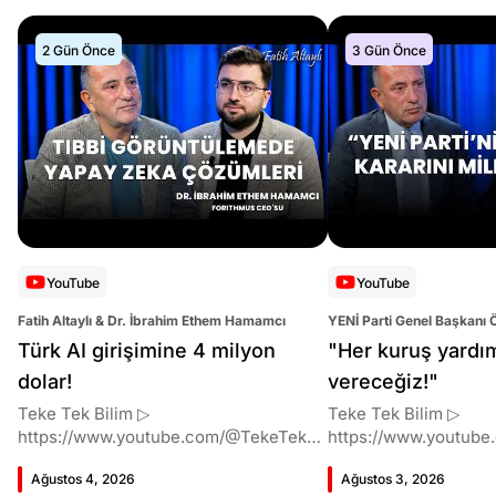
2 Gün Önce
3 Gün Önce
YouTube
YouTube
Fatih Altaylı & Dr. İbrahim Ethem Hamamcı
YENİ Parti Genel Başkanı 
Altaylı
Türk AI girişimine 4 milyon
"Her kuruş yardı
dolar!
vereceğiz!"
Teke Tek Bilim ▷
Teke Tek Bilim ▷
https://www.youtube.com/@TekeTekBil
https://www.youtube
im 00:00 Giriş 01:51 İbrahim Ethem
im 00:00 Giriş 01:58 Butlan kararı 05:58
Ağustos 4, 2026
Ağustos 3, 2026
Hamamcı kimdir ve akademik
Butlan kararı kimin m