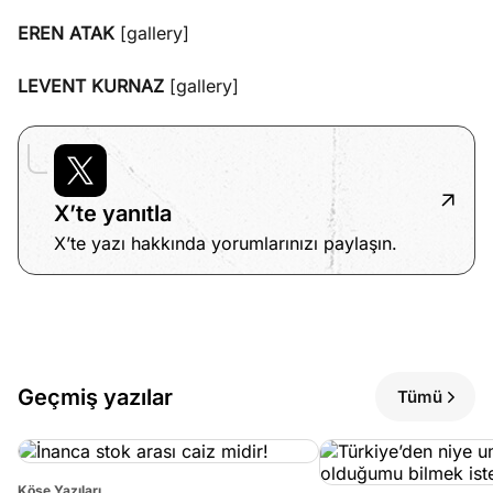
EREN ATAK
[gallery]
e
Ağustos
ları
3, 2026
LEVENT KURNAZ
[gallery]
maması
eken yerde
Köşe
Spor
Otomob
n şeye ne
Yazıları
Yazıları
Yazıları
irdi!
X’te yanıtla
X’te yazı hakkında yorumlarınızı paylaşın.
Geçmiş yazılar
Tümü
Köşe Yazıları