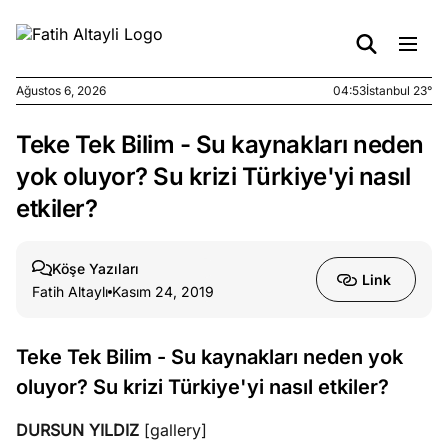
Ağustos 6, 2026
04:53
İstanbul 23°
Teke Tek Bilim - Su kaynakları neden
e
Ağustos
ları
5, 2026
yok oluyor? Su krizi Türkiye'yi nasıl
nca stok
etkiler?
sı caiz
ir!
Köşe Yazıları
Link
Fatih Altaylı
Kasım 24, 2019
e
Ağustos
ları
4, 2026
kiye’den
Teke Tek Bilim - Su kaynakları neden yok
e umutlu
oluyor? Su krizi Türkiye'yi nasıl etkiler?
duğumu
mek ister
DURSUN YILDIZ
[gallery]
iniz?