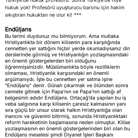
Türkiye’de hukuk profesörü. Sonra Türkiye’de niye
hukuk yok! Profesörü uyuşturucu baronu için hakim
sıkıştıran hukuktan ne olur ki! ***
Endüljans
Bu terimi duydunuz mu bilmiyorum. Ama mutlaka
Hristiyanlıkta bir dönem kilisenin para karşılığında
cennetten yer sattığını hiçbir yerde okumadıysanız din
derslerinde görmüş ve Hristiyanlığın yozlaşmasındaki
en önemli göstergelerden biri olduğunu
öğrenmişsinizdir. Müslümanlıkta böyle rezilliklerin
olmaması, Hristiyanlık karşısındaki en önemli
argümanıydı. İşte bu cennetten yer satma işine
“Endüljans” denir. Günah çıkarmak ve ölümden sonra
cennete gitmek için Papa’nın ve Papa’nın sattığı af
belgesinin adıdır Endüljans. Ortaçağ’da yapılan bu iş
veba salgınına karşı kilisenin çaresiz kalmasının yanı
sıra güçlü bir unsur olarak halkın Hristiyanlığa olan
inancını ve güvenini bitirmiş, sonunda Hristiyanlıktaki
reform hareketinin başlamasına neden olmuştur. Kilise
yozlaşmasının en önemli göstergelerinden biri olan bu
Endüljans meselesi şimdi Diyanet İşleri Başkanı