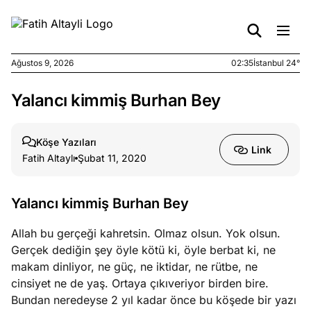
Ağustos 9, 2026
02:35
İstanbul 24°
Yalancı kimmiş Burhan Bey
e
Ağustos
ları
7, 2026
yanın kirli
Köşe Yazıları
Link
cirinde
Fatih Altaylı
Şubat 11, 2020
a kimler
?
Yalancı kimmiş Burhan Bey
e
Ağustos
Allah bu gerçeği kahretsin. Olmaz olsun. Yok olsun.
ları
6, 2026
Gerçek dediğin şey öyle kötü ki, öyle berbat ki, ne
le yasalar
makam dinliyor, ne güç, ne iktidar, ne rütbe, ne
eranduma
cinsiyet ne de yaş. Ortaya çıkıveriyor birden bire.
mez
Bundan neredeyse 2 yıl kadar önce bu köşede bir yazı