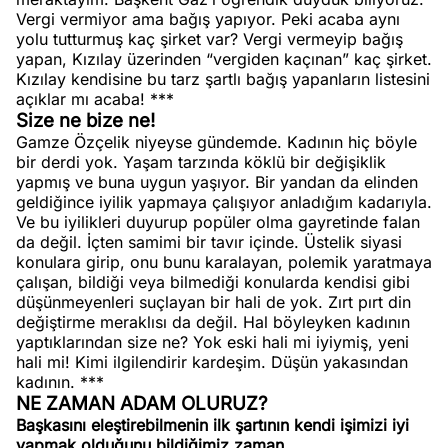
Vergi vermiyor ama bağış yapıyor. Peki acaba aynı
yolu tutturmuş kaç şirket var? Vergi vermeyip bağış
yapan, Kızılay üzerinden “vergiden kaçınan” kaç şirket.
Kızılay kendisine bu tarz şartlı bağış yapanların listesini
açıklar mı acaba! ***
Size ne bize ne!
Gamze Özçelik niyeyse gündemde. Kadının hiç böyle
bir derdi yok. Yaşam tarzında köklü bir değişiklik
yapmış ve buna uygun yaşıyor. Bir yandan da elinden
geldiğince iyilik yapmaya çalışıyor anladığım kadarıyla.
Ve bu iyilikleri duyurup popüler olma gayretinde falan
da değil. İçten samimi bir tavır içinde. Üstelik siyasi
konulara girip, onu bunu karalayan, polemik yaratmaya
çalışan, bildiği veya bilmediği konularda kendisi gibi
düşünmeyenleri suçlayan bir hali de yok. Zırt pırt din
değiştirme meraklısı da değil. Hal böyleyken kadının
yaptıklarından size ne? Yok eski hali mi iyiymiş, yeni
hali mi! Kimi ilgilendirir kardeşim. Düşün yakasından
kadının. ***
NE ZAMAN ADAM OLURUZ?
Başkasını eleştirebilmenin ilk şartının kendi işimizi iyi
yapmak olduğunu bildiğimiz zaman.