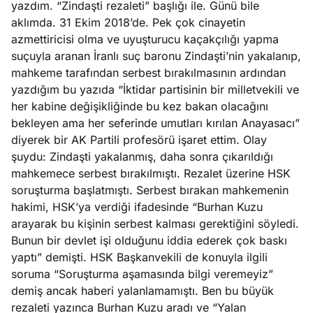
yazdım. “Zindaşti rezaleti” başlığı ile. Günü bile
e
Ağustos
aklımda. 31 Ekim 2018’de. Pek çok cinayetin
ları
5, 2026
azmettiricisi olma ve uyuşturucu kaçakçılığı yapma
nca stok
suçuyla aranan İranlı suç baronu Zindaşti’nin yakalanıp,
Köşe
Spor
Otomob
sı caiz
mahkeme tarafından serbest bırakılmasının ardından
Yazıları
Yazıları
Yazıları
ir!
yazdığım bu yazıda “İktidar partisinin bir milletvekili ve
her kabine değişikliğinde bu kez bakan olacağını
bekleyen ama her seferinde umutları kırılan Anayasacı”
diyerek bir AK Partili profesörü işaret ettim. Olay
şuydu: Zindaşti yakalanmış, daha sonra çıkarıldığı
mahkemece serbest bırakılmıştı. Rezalet üzerine HSK
soruşturma başlatmıştı. Serbest bırakan mahkemenin
hakimi, HSK’ya verdiği ifadesinde “Burhan Kuzu
arayarak bu kişinin serbest kalması gerektiğini söyledi.
Bunun bir devlet işi olduğunu iddia ederek çok baskı
yaptı” demişti. HSK Başkanvekili de konuyla ilgili
soruma “Soruşturma aşamasında bilgi veremeyiz”
demiş ancak haberi yalanlamamıştı. Ben bu büyük
rezaleti yazınca Burhan Kuzu aradı ve “Yalan