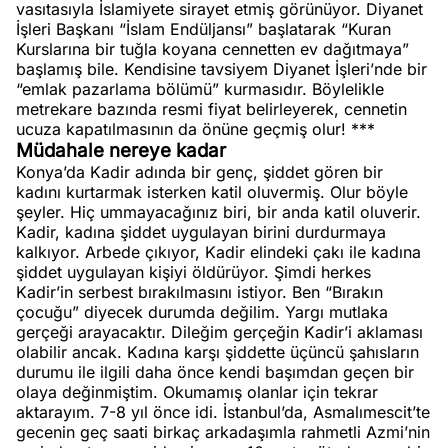
vasıtasıyla İslamiyete sirayet etmiş görünüyor. Diyanet
İşleri Başkanı “İslam Endüljansı” başlatarak “Kuran
Kurslarına bir tuğla koyana cennetten ev dağıtmaya”
başlamış bile. Kendisine tavsiyem Diyanet İşleri’nde bir
“emlak pazarlama bölümü” kurmasıdır. Böylelikle
metrekare bazında resmi fiyat belirleyerek, cennetin
ucuza kapatılmasının da önüne geçmiş olur! ***
Müdahale nereye kadar
Konya’da Kadir adında bir genç, şiddet gören bir
kadını kurtarmak isterken katil oluvermiş. Olur böyle
şeyler. Hiç ummayacağınız biri, bir anda katil oluverir.
Kadir, kadına şiddet uygulayan birini durdurmaya
kalkıyor. Arbede çıkıyor, Kadir elindeki çakı ile kadına
şiddet uygulayan kişiyi öldürüyor. Şimdi herkes
Kadir’in serbest bırakılmasını istiyor. Ben “Bırakın
çocuğu” diyecek durumda değilim. Yargı mutlaka
gerçeği arayacaktır. Dileğim gerçeğin Kadir’i aklaması
olabilir ancak. Kadına karşı şiddette üçüncü şahısların
durumu ile ilgili daha önce kendi başımdan geçen bir
olaya değinmiştim. Okumamış olanlar için tekrar
aktarayım. 7-8 yıl önce idi. İstanbul’da, Asmalımescit’te
gecenin geç saati birkaç arkadaşımla rahmetli Azmi’nin