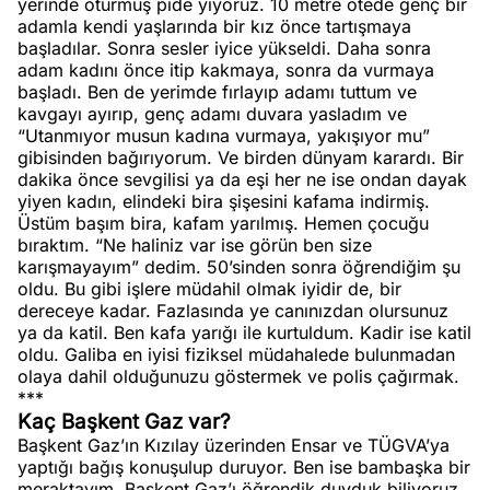
yerinde oturmuş pide yiyoruz. 10 metre ötede genç bir
adamla kendi yaşlarında bir kız önce tartışmaya
başladılar. Sonra sesler iyice yükseldi. Daha sonra
adam kadını önce itip kakmaya, sonra da vurmaya
başladı. Ben de yerimde fırlayıp adamı tuttum ve
kavgayı ayırıp, genç adamı duvara yasladım ve
“Utanmıyor musun kadına vurmaya, yakışıyor mu”
gibisinden bağırıyorum. Ve birden dünyam karardı. Bir
dakika önce sevgilisi ya da eşi her ne ise ondan dayak
yiyen kadın, elindeki bira şişesini kafama indirmiş.
Üstüm başım bira, kafam yarılmış. Hemen çocuğu
bıraktım. “Ne haliniz var ise görün ben size
karışmayayım” dedim. 50’sinden sonra öğrendiğim şu
oldu. Bu gibi işlere müdahil olmak iyidir de, bir
dereceye kadar. Fazlasında ye canınızdan olursunuz
ya da katil. Ben kafa yarığı ile kurtuldum. Kadir ise katil
oldu. Galiba en iyisi fiziksel müdahalede bulunmadan
olaya dahil olduğunuzu göstermek ve polis çağırmak.
***
Kaç Başkent Gaz var?
Başkent Gaz’ın Kızılay üzerinden Ensar ve TÜGVA’ya
yaptığı bağış konuşulup duruyor. Ben ise bambaşka bir
meraktayım. Başkent Gaz’ı öğrendik duyduk biliyoruz.