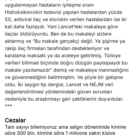
uygulanmayan hastaların iyileşme oranı
Hidroksiklorokin tedavisi yapılan hastalardan yüzde
50, antiviral ilaç ve klorokin verilen hastalardan ise iki
kat daha fazlaydı. Yani Lancet’teki makaleye göre
ilaçlar öldürüyordu. Ben de bu makaleyi sizlere
aktarmış ve “Bu makale gerçekçi değil. Ya şişirme ya
rakip ilaç firmaları tarafından destekleniyor ve
karalama maksatlı ya da aceleye getirilmiş. Türkiye
verileri bilimsel biçimde doğru düzgün paylaşsaydı bu
makale yazılamazdı” demiş ve makaleye inanmadığımı
ve güvenmediğimi belirtmiştim. Ve şöyle bir gelişme
oldu. İki saygın tıp dergisi, Lancet ve NEJM veri
değerlendirilmesi yöntemindeki güven sorunları
nedeniyle bu araştırmayı geri çektiklerini duyurdular.
***
Cezalar
Tam sayıyı bilemiyoruz ama salgın döneminde kimine
göre 300 bin, kimine göre 1 milyona yakın kişiye