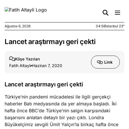
Ağustos 6, 2026
04:58
İstanbul 23°
Lancet araştırmayı geri çekti
e
Ağustos
ları
5, 2026
nca stok
Köşe Yazıları
Link
sı caiz
Fatih Altaylı
Haziran 7, 2020
ir!
Lancet araştırmayı geri çekti
e
Ağustos
ları
4, 2026
Türkiye’nin pandemi mücadelesi ile ilgili gerçekçi
kiye’den
haberler Batı medyasında da yer almaya başladı. İki
e umutlu
hafta önce BBC’de Türkiye’nin salgın karşısındaki
duğumu
başarısını anlatan detaylı bir yazı çıktı. Londra
mek ister
Büyükelçimiz sevgili Ümit Yalçın’la birkaç hafta önce
iniz?