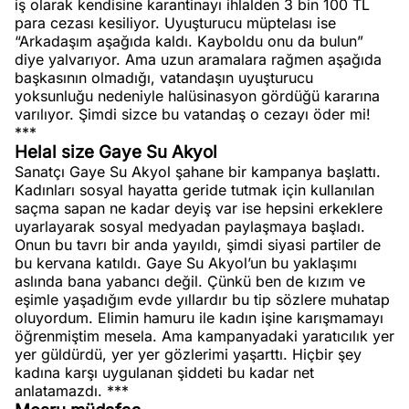
iş olarak kendisine karantinayı ihlalden 3 bin 100 TL
para cezası kesiliyor. Uyuşturucu müptelası ise
“Arkadaşım aşağıda kaldı. Kayboldu onu da bulun”
diye yalvarıyor. Ama uzun aramalara rağmen aşağıda
başkasının olmadığı, vatandaşın uyuşturucu
yoksunluğu nedeniyle halüsinasyon gördüğü kararına
varılıyor. Şimdi sizce bu vatandaş o cezayı öder mi!
***
Helal size Gaye Su Akyol
Sanatçı Gaye Su Akyol şahane bir kampanya başlattı.
Kadınları sosyal hayatta geride tutmak için kullanılan
saçma sapan ne kadar deyiş var ise hepsini erkeklere
uyarlayarak sosyal medyadan paylaşmaya başladı.
Onun bu tavrı bir anda yayıldı, şimdi siyasi partiler de
bu kervana katıldı. Gaye Su Akyol’un bu yaklaşımı
aslında bana yabancı değil. Çünkü ben de kızım ve
eşimle yaşadığım evde yıllardır bu tip sözlere muhatap
oluyordum. Elimin hamuru ile kadın işine karışmamayı
öğrenmiştim mesela. Ama kampanyadaki yaratıcılık yer
yer güldürdü, yer yer gözlerimi yaşarttı. Hiçbir şey
kadına karşı uygulanan şiddeti bu kadar net
anlatamazdı. ***