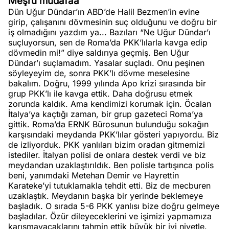
Meşru müdafaa
Dün Uğur Dündar’ın ABD’de Halil Bezmen’in evine
girip, çalışanını dövmesinin suç olduğunu ve doğru bir
iş olmadığını yazdım ya... Bazıları “Ne Uğur Dündar’ı
suçluyorsun, sen de Roma’da PKK’lılarla kavga edip
dövmedin mi!” diye saldırıya geçmiş. Ben Uğur
Dündar’ı suçlamadım. Yasalar suçladı. Onu peşinen
söyleyeyim de, sonra PKK’lı dövme meselesine
bakalım. Doğru, 1999 yılında Apo krizi sırasında bir
grup PKK’lı ile kavga ettik. Daha doğrusu etmek
zorunda kaldık. Ama kendimizi korumak için. Öcalan
İtalya’ya kaçtığı zaman, bir grup gazeteci Roma’ya
gittik. Roma’da ERNK Bürosunun bulunduğu sokağın
karşısındaki meydanda PKK’lılar gösteri yapıyordu. Biz
de izliyorduk. PKK yanlıları bizim oradan gitmemizi
istediler. İtalyan polisi de onlara destek verdi ve biz
meydandan uzaklaştırıldık. Ben polisle tartışınca polis
beni, yanımdaki Metehan Demir ve Hayrettin
Karateke’yi tutuklamakla tehdit etti. Biz de mecburen
uzaklaştık. Meydanın başka bir yerinde beklemeye
başladık. O sırada 5-6 PKK yanlısı bize doğru gelmeye
başladılar. Özür dileyeceklerini ve işimizi yapmamıza
karışmayacaklarını tahmin ettik büyük bir iyi niyetle.