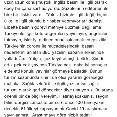
uzun uzun konuşmuştuk. İngiliz basını ile ilgili olarak
epey bir çaba sarf ediyordu. Gazetelerin editörleri ile
e
Ağustos
bire bir ilişkisi vardı. “Yalnız bizimle ilgili değil, hiçbir
ları
3, 2026
ülke ile ilgili olumlu bir haber yapmıyorlar” demişti.
maması
Elbette basının görevi methiye düzmek değil ama
eken yerde
Türkiye ile ilgili kötü öngörüleri yayınlayıp, öngörüler
Köşe
Spor
Otomob
n şeye ne
tutmayıp, işler iyi gidince bunu saklamak edepsizlikti.
Yazıları
Yazıları
Yazıları
irdi!
Türkiye’nin corona ile mücadelesindeki başarı
nedenlerini anlatan BBC yazısını sabahın erkeninde
yolladı Ümit Yalçın, çok keyif almıştı belli ki! Şimdi
artık pek çok yayında Türkiye nasıl daha iyi sonuçlar
elde etti konulu yayınlar görmeye başladık. Bunun
turizm sezonunda sınırlı da olsa yararını göreceğiz
mutlaka. Sağlık sektörü ile ilgili yazılar ise sağlık
turizmi olarak geri dönecektir diye umuyoruz. Bu arada
önemli bir de bilgi vereyim. Hatırlayacaksınız, saygın
bilim dergisi Lancet’te bir süre önce 100 bine yakın
denekle 61 ülkeyi kapsayan bir Covid-19 araştırması
yayınlanmıştı. Araştırmaya göre hiçbir tedavi