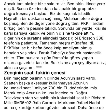
Ancak tam aksine bize saldırdılar. Ben birini itince yere
düştü. Bunun üzerine daha kalabalık bir grup bize
doğru koşmaya başladı. Biz de kaçmak istedik.
Hayrettin bir dükkana sağınmış, Metehan otele doğru
koşmuş. Ben de diğer yöne doğru gittim. PKK’lılardan
birkaçı benim peşime takıldı. Sonunda bir yerde ikisi ile
karşı karşıya kaldık ve birinin dizine tekme attım,
diğerinin de suratına elimdeki takoz gibi Ericsson 388
telefonla patlattım. Tamamen meşru müdafaa idi.
PKK’lılar ise bir hafta önce kalp ameliyatı olmuş
babaları yaşındaki Faruk Zabcı’yı döverek hastanelik
ettiler. Tüm bunlara o gün Roma’da görev yapan
onlarca gazeteci tanıktır. Bu ikisine aynı şey diyorsanız,
aklınıza şaşarım. ***
Zenginin saati fakirin çenesi
Dün magazin basınının dilinde Acun’un saati vardı.
Saatten başka aksesuar kullanmayan Acun’un
kolundaki saat 1 milyon 700 bin TL değerinde imiş.
Merak edip Acun’un kolunu inceledim. Doğru.
Televizyon starı ve sahibinin kolundaki saat bir Richard
Mille RM35-02 Rafa Carbon. Markanın Rafael Nadal
adına çıkardığı karbon gövdeli bir saat. Daha önce de