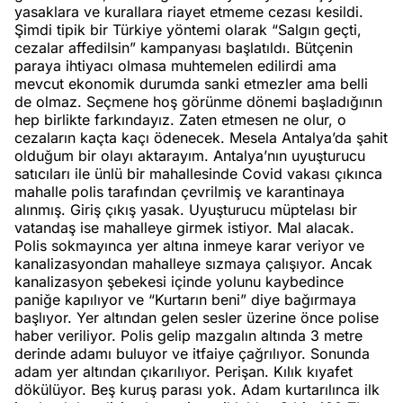
yasaklara ve kurallara riayet etmeme cezası kesildi.
Şimdi tipik bir Türkiye yöntemi olarak “Salgın geçti,
cezalar affedilsin” kampanyası başlatıldı. Bütçenin
paraya ihtiyacı olmasa muhtemelen edilirdi ama
mevcut ekonomik durumda sanki etmezler ama belli
de olmaz. Seçmene hoş görünme dönemi başladığının
hep birlikte farkındayız. Zaten etmesen ne olur, o
cezaların kaçta kaçı ödenecek. Mesela Antalya’da şahit
olduğum bir olayı aktarayım. Antalya’nın uyuşturucu
satıcıları ile ünlü bir mahallesinde Covid vakası çıkınca
mahalle polis tarafından çevrilmiş ve karantinaya
alınmış. Giriş çıkış yasak. Uyuşturucu müptelası bir
vatandaş ise mahalleye girmek istiyor. Mal alacak.
Polis sokmayınca yer altına inmeye karar veriyor ve
kanalizasyondan mahalleye sızmaya çalışıyor. Ancak
kanalizasyon şebekesi içinde yolunu kaybedince
paniğe kapılıyor ve “Kurtarın beni” diye bağırmaya
başlıyor. Yer altından gelen sesler üzerine önce polise
haber veriliyor. Polis gelip mazgalın altında 3 metre
derinde adamı buluyor ve itfaiye çağrılıyor. Sonunda
adam yer altından çıkarılıyor. Perişan. Kılık kıyafet
dökülüyor. Beş kuruş parası yok. Adam kurtarılınca ilk