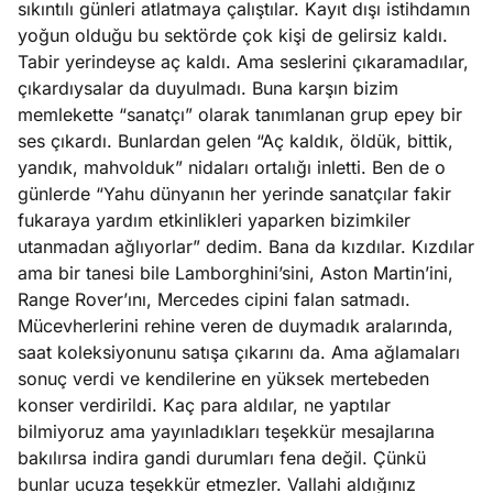
sıkıntılı günleri atlatmaya çalıştılar. Kayıt dışı istihdamın
e
Ağustos
yoğun olduğu bu sektörde çok kişi de gelirsiz kaldı.
ları
5, 2026
Tabir yerindeyse aç kaldı. Ama seslerini çıkaramadılar,
nca stok
çıkardıysalar da duyulmadı. Buna karşın bizim
Köşe
Spor
Otomob
sı caiz
memlekette “sanatçı” olarak tanımlanan grup epey bir
Yazıları
Yazıları
Yazıları
ir!
ses çıkardı. Bunlardan gelen “Aç kaldık, öldük, bittik,
yandık, mahvolduk” nidaları ortalığı inletti. Ben de o
günlerde “Yahu dünyanın her yerinde sanatçılar fakir
fukaraya yardım etkinlikleri yaparken bizimkiler
utanmadan ağlıyorlar” dedim. Bana da kızdılar. Kızdılar
ama bir tanesi bile Lamborghini’sini, Aston Martin’ini,
Range Rover’ını, Mercedes cipini falan satmadı.
Mücevherlerini rehine veren de duymadık aralarında,
saat koleksiyonunu satışa çıkarını da. Ama ağlamaları
sonuç verdi ve kendilerine en yüksek mertebeden
konser verdirildi. Kaç para aldılar, ne yaptılar
bilmiyoruz ama yayınladıkları teşekkür mesajlarına
bakılırsa indira gandi durumları fena değil. Çünkü
bunlar ucuza teşekkür etmezler. Vallahi aldığınız