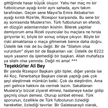
gittiğimde hasar büyük oluyor. Yahu her maç mı bir
futbolcunun ayağı kırılır aynı sahada, aynı takım
tarafından. Geçen sene Mayıs’ta Emre Akbaba’nın
ayağı kırıldı Rize’de, Rizespor karşısında. Bu sene bir
ay sonrasında Muslera’nın. Türk futbolunun en efendi,
en düzgün adamlarından ikisinin. Bilerek yaptılar
demiyorum ama Rizeli oyuncular bu maçlara ne hırsla
giriyorlar ki, böyle bir sonuç ortaya çıkıyor. Böyle bir
riski almaktansa o maça gitmemek bence daha doğru.
Üstelik tek risk de bu değil. Bir de “Silahım olsa
vururdum” diyen bir de Başkanları var. Üstelik de 6222
sayılı yasanın da işlemediği bir başkan. Allah muhafaza
ya silahı olsa yanında. Değil mi ama! ***
Teşekkürler Ali Bey
Bir yanda Rizespor Başkanı gibi tipler, diğer yanda ise
Ali Koç. Fenerbahçe Başkanı olarak yaptığı pek çok
şeyi eleştirmek mümkün belki. Çok da eleştirdim. Ama
yeri gelince hakkını da vermek lazım. Sakatlanan
Muslera’yı bizzat ziyaret etmesi, hastaneye kadar gidip
geçmiş olsun demesi. Oturup sohbet etmesi. Türk
sporunun, özellikle de Türk futbolunun özlediği
hareketler, özlediği tavırlar. Bir Galatasaraylı olarak,