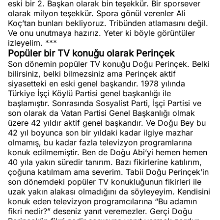
eski bir 2. Başkan olarak bin teşekkür. Bir sporsever
olarak milyon teşekkür. Spora gönül verenler Ali
Koç’tan bunları bekliyoruz. Tribünden atlamasını değil.
Ve onu unutmaya hazırız. Yeter ki böyle görüntüler
izleyelim. ***
Popüler bir TV konuğu olarak Perinçek
Son dönemin popüler TV konuğu Doğu Perinçek. Belki
bilirsiniz, belki bilmezsiniz ama Perinçek aktif
siyasetteki en eski genel başkandır. 1978 yılında
Türkiye İşçi Köylü Partisi genel başkanlığı ile
başlamıştır. Sonrasında Sosyalist Parti, İşçi Partisi ve
son olarak da Vatan Partisi Genel Başkanlığı olmak
üzere 42 yıldır aktif genel başkandır. Ve Doğu Bey bu
42 yıl boyunca son bir yıldaki kadar ilgiye mazhar
olmamış, bu kadar fazla televizyon programlarına
konuk edilmemiştir. Ben de Doğu Abi’yi hemen hemen
40 yıla yakın süredir tanırım. Bazı fikirlerine katılırım,
çoğuna katılmam ama severim. Tabii Doğu Perinçek’in
son dönemdeki popüler TV konukluğunun fikirleri ile
uzak yakın alakası olmadığını da söyleyeyim. Kendisini
konuk eden televizyon programcılarına “Bu adamın
fikri nedir?” deseniz yanıt veremezler. Gerçi Doğu