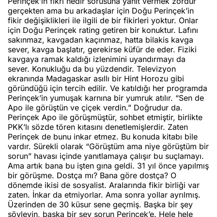
Perinçek’in fikri nedir sorusuna yanıt vermek zordur
gerçekten ama bu arkadaşlar için Doğu Perinçek’in
fikir değişiklikleri ile ilgili de bir fikirleri yoktur. Onlar
için Doğu Perinçek rating getiren bir konuktur. Lafını
sakınmaz, kavgadan kaçınmaz, hatta bilakis kavga
sever, kavga başlatır, gerekirse küfür de eder. Fiziki
kavgaya ramak kaldığı izlenimini uyandırmayı da
sever. Konukluğu da bu yüzdendir. Televizyon
ekranında Madagaskar asıllı bir Hint Horozu gibi
göründüğü için tercih edilir. Ve katıldığı her programda
Perinçek’in yumuşak karnına bir yumruk atılır. “Sen de
Apo ile görüştün ve çiçek verdin.” Doğrudur da.
Perinçek Apo ile görüşmüştür, sohbet etmiştir, birlikte
PKK’lı sözde tören kıtasını denetlemişlerdir. Zaten
Perinçek de bunu inkar etmez. Bu konuda kitabı bile
vardır. Sürekli olarak “Görüştüm ama niye görüştüm bir
sorun” havası içinde yanıtlamaya çalışır bu suçlamayı.
Ama artık bana bu işten gına geldi. 31 yıl önce yapılmış
bir görüşme. Dostça mı? Bana göre dostça? O
dönemde ikisi de sosyalist. Aralarında fikir birliği var
zaten. İnkar da etmiyorlar. Ama sonra yollar ayrılmış.
Üzerinden de 30 küsur sene geçmiş. Başka bir şey
söyleyin, başka bir şey sorun Perinçek’e. Hele hele