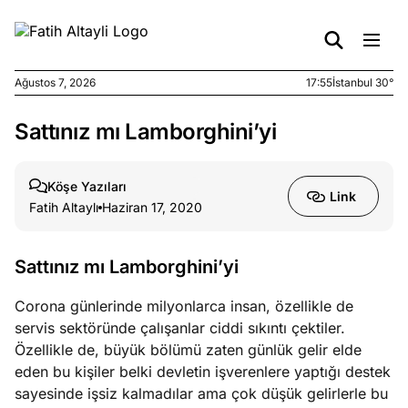
Ağustos 7, 2026
17:55
İstanbul 30°
Sattınız mı Lamborghini’yi
e
Ağustos
ları
7, 2026
yanın kirli
Köşe Yazıları
Link
cirinde
Fatih Altaylı
Haziran 17, 2020
a kimler
?
Sattınız mı Lamborghini’yi
e
Ağustos
Corona günlerinde milyonlarca insan, özellikle de
ları
6, 2026
servis sektöründe çalışanlar ciddi sıkıntı çektiler.
le yasalar
Özellikle de, büyük bölümü zaten günlük gelir elde
eranduma
eden bu kişiler belki devletin işverenlere yaptığı destek
mez
sayesinde işsiz kalmadılar ama çok düşük gelirlerle bu