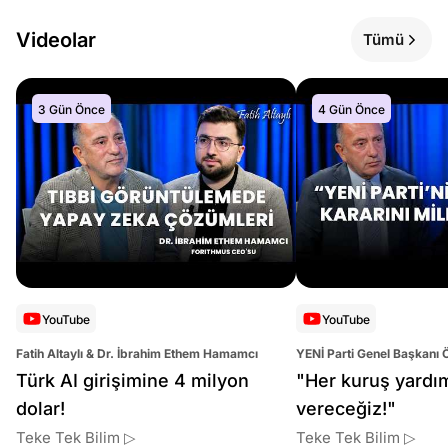
Videolar
Tümü
3 Gün Önce
4 Gün Önce
YouTube
YouTube
Fatih Altaylı & Dr. İbrahim Ethem Hamamcı
YENİ Parti Genel Başkanı 
Altaylı
Türk AI girişimine 4 milyon
"Her kuruş yardı
dolar!
vereceğiz!"
Teke Tek Bilim ▷
Teke Tek Bilim ▷