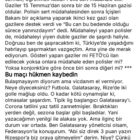
Gaziler 15 Temmuz’dan sonra bir de 15 Haziran gazisi
oldular. Polisin sert müdahalesinden sonra İçişleri
Bakanı bir açıklama yaparak ikinci kez gazi olan
gazilere destek verdi ve “Bu can bu bedende olduğu
sürece yanınızdayım” dedi. Müdahaleyi yapan polisler
de, müdahaleyi yiyen duble gaziler de şaşırdı haliyle.
Doğrusu ben de şaşıracaktım ki, Türkiye’de yaşadığımı
hatırlayıp şaşırmaktan vazgeçtim. Ama yine de merak
ediyorum. Gösteri yapan gaziler mi FETÖ’cü ilan
edilecek yoksa onlara müdahale eden polisler mi?
Yoksa konjonktüre göre önce biri sonra diğeri mi? ***
Bu maçı hükmen kaybedin
Bulaşmayayım diyorum ama vicdanım el vermiyor.
Neye diyeceksiniz? Futbola. Galatasaray, Rize’de iki
golle mağlup oldu. O kadar kötü oynamışlar ki,
olmasalar şaşardım. Tipik lig başlangıcı Galatasaray’ı.
Corona tatilini yaz tatili zannetmişler. Bıraktıkları
yerden değil, sezona başlar gibi başladılar. Yani
yazacağımın yenilgi ile alakası yok. Ama ilginç bir
durum var ortada. Ben Galatasaray yöneticisi olsam,
Federasyon’la konuşurum. “Abi siz direk 3 puan yazın
Rizespor’a biz oraya gitmeyelim” derim. Niye? Çünkü