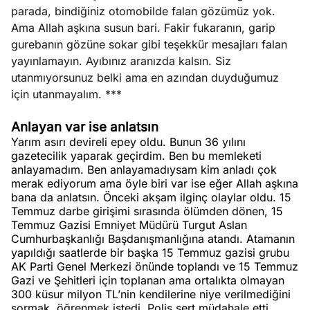
parada, bindiğiniz otomobilde falan gözümüz yok.
Ama Allah aşkına susun bari. Fakir fukaranın, garip
gurebanın gözüne sokar gibi teşekkür mesajları falan
yayınlamayın. Ayıbınız aranızda kalsın. Siz
utanmıyorsunuz belki ama en azından duyduğumuz
için utanmayalım. ***
Anlayan var ise anlatsın
Yarım asırı devireli epey oldu. Bunun 36 yılını
gazetecilik yaparak geçirdim. Ben bu memleketi
anlayamadım. Ben anlayamadıysam kim anladı çok
merak ediyorum ama öyle biri var ise eğer Allah aşkına
bana da anlatsın. Önceki akşam ilginç olaylar oldu. 15
Temmuz darbe girişimi sırasında ölümden dönen, 15
Temmuz Gazisi Emniyet Müdürü Turgut Aslan
Cumhurbaşkanlığı Başdanışmanlığına atandı. Atamanın
yapıldığı saatlerde bir başka 15 Temmuz gazisi grubu
AK Parti Genel Merkezi önünde toplandı ve 15 Temmuz
Gazi ve Şehitleri için toplanan ama ortalıkta olmayan
300 küsur milyon TL’nin kendilerine niye verilmediğini
sormak, öğrenmek istedi. Polis sert müdahale etti.