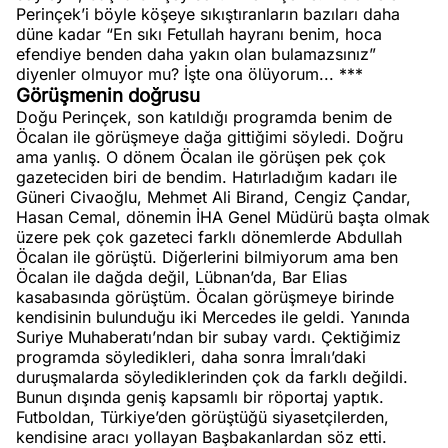
Perinçek’i böyle köşeye sıkıştıranların bazıları daha
düne kadar “En sıkı Fetullah hayranı benim, hoca
efendiye benden daha yakın olan bulamazsınız”
diyenler olmuyor mu? İşte ona ölüyorum... ***
Görüşmenin doğrusu
Doğu Perinçek, son katıldığı programda benim de
Öcalan ile görüşmeye dağa gittiğimi söyledi. Doğru
ama yanlış. O dönem Öcalan ile görüşen pek çok
gazeteciden biri de bendim. Hatırladığım kadarı ile
Güneri Civaoğlu, Mehmet Ali Birand, Cengiz Çandar,
Hasan Cemal, dönemin İHA Genel Müdürü başta olmak
üzere pek çok gazeteci farklı dönemlerde Abdullah
Öcalan ile görüştü. Diğerlerini bilmiyorum ama ben
Öcalan ile dağda değil, Lübnan’da, Bar Elias
kasabasında görüştüm. Öcalan görüşmeye birinde
kendisinin bulunduğu iki Mercedes ile geldi. Yanında
Suriye Muhaberatı’ndan bir subay vardı. Çektiğimiz
programda söyledikleri, daha sonra İmralı’daki
duruşmalarda söylediklerinden çok da farklı değildi.
Bunun dışında geniş kapsamlı bir röportaj yaptık.
Futboldan, Türkiye’den görüştüğü siyasetçilerden,
kendisine aracı yollayan Başbakanlardan söz etti.