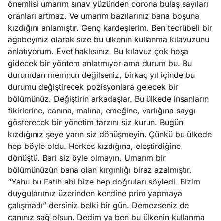
önemlisi umarım sınav yüzünden corona bulaş sayıları
e
Ağustos
oranları artmaz. Ve umarım bazılarınız bana boşuna
ları
5, 2026
kızdığını anlamıştır. Genç kardeşlerim. Ben tecrübeli bir
nca stok
ağabeyiniz olarak size bu ülkenin kullanma kılavuzunu
Köşe
Spor
Otomob
sı caiz
anlatıyorum. Evet haklısınız. Bu kılavuz çok hoşa
Yazıları
Yazıları
Yazıları
ir!
gidecek bir yöntem anlatmıyor ama durum bu. Bu
durumdan memnun değilseniz, birkaç yıl içinde bu
durumu değiştirecek pozisyonlara gelecek bir
bölümünüz. Değiştirin arkadaşlar. Bu ülkede insanların
fikirlerine, canına, malına, emeğine, varlığına saygı
gösterecek bir yönetim tarzını siz kurun. Bugün
kızdığınız şeye yarın siz dönüşmeyin. Çünkü bu ülkede
hep böyle oldu. Herkes kızdığına, eleştirdiğine
dönüştü. Bari siz öyle olmayın. Umarım bir
bölümünüzün bana olan kırgınlığı biraz azalmıştır.
“Yahu bu Fatih abi bize hep doğruları söyledi. Bizim
duygularımız üzerinden kendine prim yapmaya
çalışmadı” dersiniz belki bir gün. Demezseniz de
canınız sağ olsun. Dedim ya ben bu ülkenin kullanma