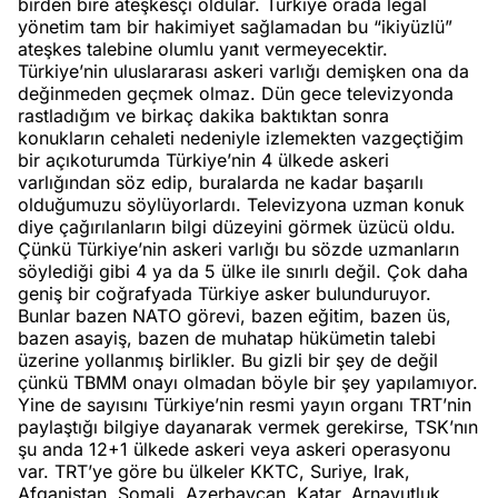
birden bire ateşkesçi oldular. Türkiye orada legal
yönetim tam bir hakimiyet sağlamadan bu “ikiyüzlü”
ateşkes talebine olumlu yanıt vermeyecektir.
Türkiye’nin uluslararası askeri varlığı demişken ona da
değinmeden geçmek olmaz. Dün gece televizyonda
rastladığım ve birkaç dakika baktıktan sonra
konukların cehaleti nedeniyle izlemekten vazgeçtiğim
bir açıkoturumda Türkiye’nin 4 ülkede askeri
varlığından söz edip, buralarda ne kadar başarılı
olduğumuzu söylüyorlardı. Televizyona uzman konuk
diye çağırılanların bilgi düzeyini görmek üzücü oldu.
Çünkü Türkiye’nin askeri varlığı bu sözde uzmanların
söylediği gibi 4 ya da 5 ülke ile sınırlı değil. Çok daha
geniş bir coğrafyada Türkiye asker bulunduruyor.
Bunlar bazen NATO görevi, bazen eğitim, bazen üs,
bazen asayiş, bazen de muhatap hükümetin talebi
üzerine yollanmış birlikler. Bu gizli bir şey de değil
çünkü TBMM onayı olmadan böyle bir şey yapılamıyor.
Yine de sayısını Türkiye’nin resmi yayın organı TRT’nin
paylaştığı bilgiye dayanarak vermek gerekirse, TSK’nın
şu anda 12+1 ülkede askeri veya askeri operasyonu
var. TRT’ye göre bu ülkeler KKTC, Suriye, Irak,
Afganistan, Somali, Azerbaycan, Katar, Arnavutluk,