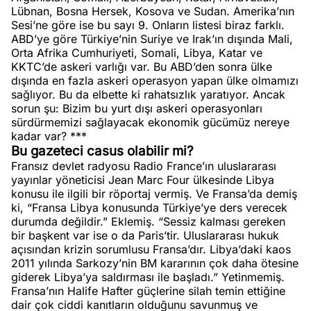
Lübnan, Bosna Hersek, Kosova ve Sudan. Amerika’nın
Sesi’ne göre ise bu sayı 9. Onların listesi biraz farklı.
ABD’ye göre Türkiye’nin Suriye ve Irak’ın dışında Mali,
Orta Afrika Cumhuriyeti, Somali, Libya, Katar ve
KKTC’de askeri varlığı var. Bu ABD’den sonra ülke
dışında en fazla askeri operasyon yapan ülke olmamızı
sağlıyor. Bu da elbette ki rahatsızlık yaratıyor. Ancak
sorun şu: Bizim bu yurt dışı askeri operasyonları
sürdürmemizi sağlayacak ekonomik gücümüz nereye
kadar var? ***
Bu gazeteci casus olabilir mi?
Fransız devlet radyosu Radio France’ın uluslararası
yayınlar yöneticisi Jean Marc Four ülkesinde Libya
konusu ile ilgili bir röportaj vermiş. Ve Fransa’da demiş
ki, “Fransa Libya konusunda Türkiye’ye ders verecek
durumda değildir.” Eklemiş. “Sessiz kalması gereken
bir başkent var ise o da Paris’tir. Uluslararası hukuk
açısından krizin sorumlusu Fransa’dır. Libya’daki kaos
2011 yılında Sarkozy’nin BM kararının çok daha ötesine
giderek Libya’ya saldırması ile başladı.” Yetinmemiş.
Fransa’nın Halife Hafter güçlerine silah temin ettiğine
dair çok ciddi kanıtların olduğunu savunmuş ve