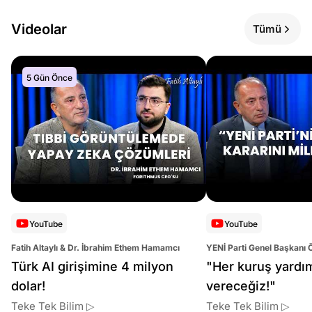
Videolar
Tümü
5 Gün Önce
YouTube
YouTube
Fatih Altaylı & Dr. İbrahim Ethem Hamamcı
YENİ Parti Genel Başkanı 
Altaylı
Türk AI girişimine 4 milyon
"Her kuruş yardı
dolar!
vereceğiz!"
Teke Tek Bilim ▷
Teke Tek Bilim ▷