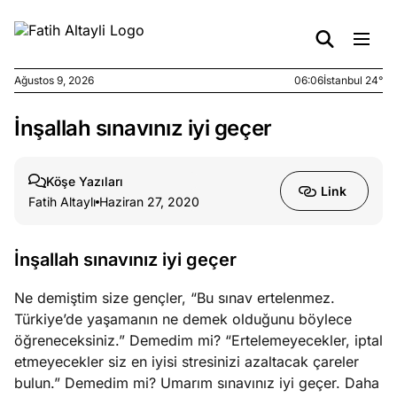
Ağustos 9, 2026
06:06
İstanbul 24°
İnşallah sınavınız iyi geçer
e
Ağustos
ları
7, 2026
yanın kirli
Köşe Yazıları
Link
cirinde
Fatih Altaylı
Haziran 27, 2020
a kimler
?
İnşallah sınavınız iyi geçer
e
Ağustos
Ne demiştim size gençler, “Bu sınav ertelenmez.
ları
6, 2026
Türkiye’de yaşamanın ne demek olduğunu böylece
le yasalar
öğreneceksiniz.” Demedim mi? “Ertelemeyecekler, iptal
eranduma
etmeyecekler siz en iyisi stresinizi azaltacak çareler
mez
bulun.” Demedim mi? Umarım sınavınız iyi geçer. Daha