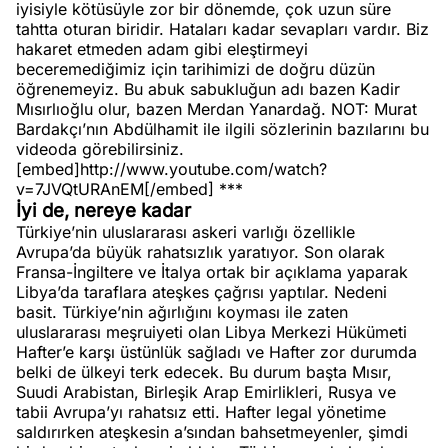
iyisiyle kötüsüyle zor bir dönemde, çok uzun süre
tahtta oturan biridir. Hataları kadar sevapları vardır. Biz
hakaret etmeden adam gibi eleştirmeyi
beceremediğimiz için tarihimizi de doğru düzün
öğrenemeyiz. Bu abuk sabukluğun adı bazen Kadir
Mısırlıoğlu olur, bazen Merdan Yanardağ. NOT: Murat
Bardakçı’nın Abdülhamit ile ilgili sözlerinin bazılarını bu
videoda görebilirsiniz.
[embed]http://www.youtube.com/watch?
v=7JVQtURAnEM[/embed] ***
İyi de, nereye kadar
Türkiye’nin uluslararası askeri varlığı özellikle
Avrupa’da büyük rahatsızlık yaratıyor. Son olarak
Fransa-İngiltere ve İtalya ortak bir açıklama yaparak
Libya’da taraflara ateşkes çağrısı yaptılar. Nedeni
basit. Türkiye’nin ağırlığını koyması ile zaten
uluslararası meşruiyeti olan Libya Merkezi Hükümeti
Hafter’e karşı üstünlük sağladı ve Hafter zor durumda
belki de ülkeyi terk edecek. Bu durum başta Mısır,
Suudi Arabistan, Birleşik Arap Emirlikleri, Rusya ve
tabii Avrupa’yı rahatsız etti. Hafter legal yönetime
saldırırken ateşkesin a’sından bahsetmeyenler, şimdi