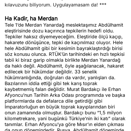
kılavuzunu biliyorum. Uygulayamasam da! ***
Ha Kadir, ha Merdan
Tele 1’de Merdan Yanardağ meslektaşımız Abdülhamit
eleştirisinde dozu kaçırınca tepkilerin hedefi oldu.
Tepkiler haksız diyemeyeceğim. Eleştiride ölçü kaçıp,
hakarete dönüşünce, tepki de kaçınılmaz oluyor. Hele
hele Abdülhamit gibi bir kesimin bayraklaştırdığı birisi
söz konusu olunca. RTÜK’ün tarihindeki en hızlı tepkisi
tabii ki biraz garip olmakla birlikte Merdan Yanardağ
da haklı değil. Abdülhamit, öyle aşağılanacak, hakaret
edilecek bir hükümdar değildir. 33 senelik
hükümranlığında, doğruları da vardır, yanlışları da.
Bazılarının iddia ettiği gibi tek karış toprak
kaybetmemiş falan değildir. Murat Bardakçı ile Erhan
Afyoncu’nun Tarihin Arka Odası programında ve başka
platformlarda da defalarca dile getirdiği gibi
İmparatorluğun en büyük toprak kayıplarından biri
onun zamanında olmuştur. Bardakçı bunu “1,5 milyon
kilometrekare, yani bugünkü Türkiye’nin iki katı” olarak
tanımlar. Erhan Afyoncu’ya göre Mısır’ın elden çıkması
da onun dönemindedir. Rusya, Abdülhamit döneminde