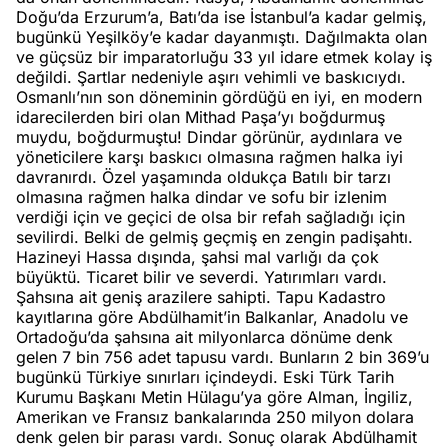
Doğu’da Erzurum’a, Batı’da ise İstanbul’a kadar gelmiş,
bugünkü Yeşilköy’e kadar dayanmıştı. Dağılmakta olan
ve güçsüz bir imparatorluğu 33 yıl idare etmek kolay iş
değildi. Şartlar nedeniyle aşırı vehimli ve baskıcıydı.
Osmanlı’nın son döneminin gördüğü en iyi, en modern
idarecilerden biri olan Mithad Paşa’yı boğdurmuş
muydu, boğdurmuştu! Dindar görünür, aydınlara ve
yöneticilere karşı baskıcı olmasına rağmen halka iyi
davranırdı. Özel yaşamında oldukça Batılı bir tarzı
olmasına rağmen halka dindar ve sofu bir izlenim
verdiği için ve geçici de olsa bir refah sağladığı için
sevilirdi. Belki de gelmiş geçmiş en zengin padişahtı.
Hazineyi Hassa dışında, şahsi mal varlığı da çok
büyüktü. Ticaret bilir ve severdi. Yatırımları vardı.
Şahsına ait geniş arazilere sahipti. Tapu Kadastro
kayıtlarına göre Abdülhamit’in Balkanlar, Anadolu ve
Ortadoğu’da şahsına ait milyonlarca dönüme denk
gelen 7 bin 756 adet tapusu vardı. Bunların 2 bin 369’u
bugünkü Türkiye sınırları içindeydi. Eski Türk Tarih
Kurumu Başkanı Metin Hülagu’ya göre Alman, İngiliz,
Amerikan ve Fransız bankalarında 250 milyon dolara
denk gelen bir parası vardı. Sonuç olarak Abdülhamit