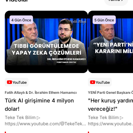
4 Gün Önce
5 Gün Önce
YouTube
YouTube
Fatih Altaylı & Dr. İbrahim Ethem Hamamcı
YENİ Parti Genel Başkanı 
Altaylı
Türk AI girişimine 4 milyon
"Her kuruş yardı
dolar!
vereceğiz!"
Teke Tek Bilim ▷
Teke Tek Bilim ▷
https://www.youtube.com/@TekeTekBil
https://www.youtube
im 00:00 Giriş 01:51 İbrahim Ethem
im 00:00 Giriş 01:58 Butlan kararı 05:58