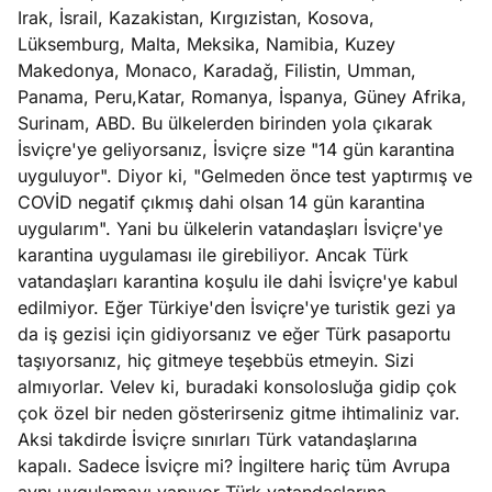
e
Irak, İsrail, Kazakistan, Kırgızistan, Kosova,
Ağustos
ları
5, 2026
Lüksemburg, Malta, Meksika, Namibia, Kuzey
nca stok
Makedonya, Monaco, Karadağ, Filistin, Umman,
Köşe
Spor
Otomob
sı caiz
Panama, Peru,Katar, Romanya, İspanya, Güney Afrika,
Yazıları
Yazıları
Yazıları
ir!
Surinam, ABD. Bu ülkelerden birinden yola çıkarak
İsviçre'ye geliyorsanız, İsviçre size "14 gün karantina
uyguluyor". Diyor ki, "Gelmeden önce test yaptırmış ve
COVİD negatif çıkmış dahi olsan 14 gün karantina
uygularım". Yani bu ülkelerin vatandaşları İsviçre'ye
karantina uygulaması ile girebiliyor. Ancak Türk
vatandaşları karantina koşulu ile dahi İsviçre'ye kabul
edilmiyor. Eğer Türkiye'den İsviçre'ye turistik gezi ya
da iş gezisi için gidiyorsanız ve eğer Türk pasaportu
taşıyorsanız, hiç gitmeye teşebbüs etmeyin. Sizi
almıyorlar. Velev ki, buradaki konsolosluğa gidip çok
çok özel bir neden gösterirseniz gitme ihtimaliniz var.
Aksi takdirde İsviçre sınırları Türk vatandaşlarına
kapalı. Sadece İsviçre mi? İngiltere hariç tüm Avrupa