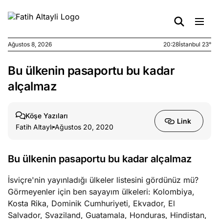
Ağustos 8, 2026
20:28
İstanbul 23°
Bu ülkenin pasaportu bu kadar
e
Ağustos
ları
7, 2026
alçalmaz
yanın kirli
cirinde
Köşe Yazıları
a kimler
Link
Fatih Altaylı
Ağustos 20, 2020
?
e
Ağustos
Bu ülkenin pasaportu bu kadar alçalmaz
ları
6, 2026
le yasalar
İsviçre'nin yayınladığı ülkeler listesini gördünüz mü?
eranduma
Görmeyenler için ben sayayım ülkeleri: Kolombiya,
mez
Kosta Rika, Dominik Cumhuriyeti, Ekvador, El
Salvador, Svaziland, Guatamala, Honduras, Hindistan,