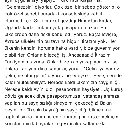
aynı uygulamayı yapıyor Türk vatandaşlarına.
"Gelemezsin" diyorlar. Çok özel bir sebep gösterip, o
çok özel sebebi buradaki konsolosluğa kabul
ettirmedikçe. Salgının kol gezdiği Hindistan kadar,
Uganda kadar hükmü yok pasaportumuzun. Bu
ülkelerden daha riskli kabul ediliyoruz. Başta İsviçre,
Avrupa ülkelerinin bu tavrına hiçbir itirazım yok. Her
ülkenin kendini koruma hakkı vardır, bize güvenmiyor
olabilirler. Onların bileceği iş. Ancaaaaak! İtirazım
Türkiye'nin tavrına. Onlar bize kapıyı kapıyor, biz ise
onlara kapıyı ardına kadar açıyoruz. "Gelin, yalvarırız
gelin, ne olur gelin" diyoruz neredeyse... Eeee, nerede
kaldı mütekabiliyet. Nerede kaldı ülkemizin saygınlığı.
Nerede kaldı Ay Yıldızlı pasaportun haysiyeti. Üç kuruş
döviz gelecek diye pasaportumuza, vatandaşlarımıza
yapılan bu saygısızlığı sineye mi çekeceğiz! Bakın
beyler bir ülkenin bayrağının saygınlığı bilmem ne
toplantısında kimin nerede duracağını göstermek için
konulan minik bayrak simgesini alıp katlamakla