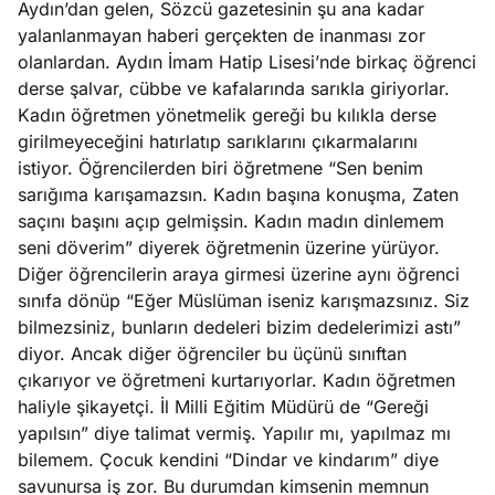
Aydın’dan gelen, Sözcü gazetesinin şu ana kadar
?
yalanlanmayan haberi gerçekten de inanması zor
olanlardan. Aydın İmam Hatip Lisesi’nde birkaç öğrenci
e
Ağustos
derse şalvar, cübbe ve kafalarında sarıkla giriyorlar.
ları
6, 2026
Kadın öğretmen yönetmelik gereği bu kılıkla derse
le yasalar
girilmeyeceğini hatırlatıp sarıklarını çıkarmalarını
Köşe
Spor
Otomob
eranduma
istiyor. Öğrencilerden biri öğretmene “Sen benim
Yazıları
Yazıları
Yazıları
mez
sarığıma karışamazsın. Kadın başına konuşma, Zaten
saçını başını açıp gelmişsin. Kadın madın dinlemem
seni döverim” diyerek öğretmenin üzerine yürüyor.
Diğer öğrencilerin araya girmesi üzerine aynı öğrenci
sınıfa dönüp “Eğer Müslüman iseniz karışmazsınız. Siz
bilmezsiniz, bunların dedeleri bizim dedelerimizi astı”
diyor. Ancak diğer öğrenciler bu üçünü sınıftan
çıkarıyor ve öğretmeni kurtarıyorlar. Kadın öğretmen
haliyle şikayetçi. İl Milli Eğitim Müdürü de “Gereği
yapılsın” diye talimat vermiş. Yapılır mı, yapılmaz mı
bilemem. Çocuk kendini “Dindar ve kindarım” diye
savunursa iş zor. Bu durumdan kimsenin memnun