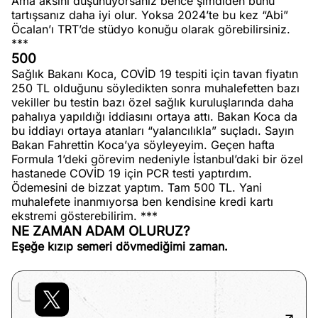
Ama aksini düşünüyorsanız bence şimdiden bunu
tartışsanız daha iyi olur. Yoksa 2024’te bu kez “Abi”
Öcalan’ı TRT’de stüdyo konuğu olarak görebilirsiniz.
***
500
Sağlık Bakanı Koca, COVİD 19 tespiti için tavan fiyatın
250 TL olduğunu söyledikten sonra muhalefetten bazı
vekiller bu testin bazı özel sağlık kuruluşlarında daha
pahalıya yapıldığı iddiasını ortaya attı. Bakan Koca da
bu iddiayı ortaya atanları “yalancılıkla” suçladı. Sayın
Bakan Fahrettin Koca’ya söyleyeyim. Geçen hafta
Formula 1’deki görevim nedeniyle İstanbul’daki bir özel
hastanede COVİD 19 için PCR testi yaptırdım.
Ödemesini de bizzat yaptım. Tam 500 TL. Yani
muhalefete inanmıyorsa ben kendisine kredi kartı
ekstremi gösterebilirim. ***
NE ZAMAN ADAM OLURUZ?
Eşeğe kızıp semeri dövmediğimi zaman.