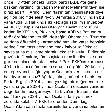
önce HDP’den önceki Kürtçü parti HADEP’te genel
başkan yardımcılığı yapan Mehmet Metiner’in tavrı ise
biraz abartılı. Arınç’ı Demirtaş’ın tahliyesini istedi diye
ağır bir biçimde eleştiriyor. Demirtaş 2016 yılından bu
yana tutuklu. Hakkında iki kez ağırlaştırılmış müebbet
ve 486 yıl hapis cezası isteniyor. Benim gördüğüm
kadarı ile YPG’nin, PKK’nın, başta ABD ve Batı'nın bu
terör örgütlerine verdiği desteğin, Obama’nın, Trump’ın
ve daha öfkemizi çıkartamadığımız kim varsa hepsinin
yerine Demirtaş’ı cezalandırmak istiyoruz. Vekalet
savaşlarına misilleme olarak vekalet hukuku. Birilerinin
gözünde Demirtaş tüm suçluları temsil ediyor ve ona
göre cezalandırılmak isteniyor! Peki PKK’nın kurucusu,
40 bin insanın ölümünden sorumlu örgütün 20 küsur yıl
en tepe yöneticiliğini yapan Öcalan’a verilen ceza ne
hatırlıyor musunuz? Ağırlaştırılmış müebbet hapis. Ve
Sedat Ergin’in 2014 yılında yazdığı bir değerlendirme
yazısına göre 2024 yılında Öcalan’ın cezasını yeniden
değerlendirmesi gerekiyor Türkiye’nin. Bunun anlamı
şu: “Türkiye 2024 yılında Öcalan’ı tahliye etmek
zorunda kalabilir.” PKK teröründen Demirtaş,
Öcalan’dan daha fazla sorumludur diyorsanız bilemem.