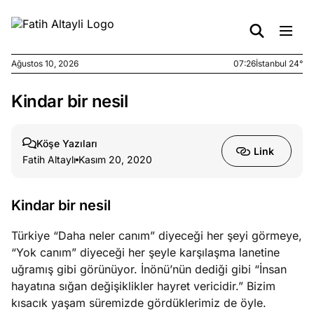
Ağustos 10, 2026
07:26
İstanbul 24°
Kindar bir nesil
e
Ağustos
ları
9, 2026
K’un
Köşe Yazıları
Link
katı
Fatih Altaylı
Kasım 20, 2020
ngü:
ekkilim
afçı değil
Kindar bir nesil
Türkiye “Daha neler canım” diyeceği her şeyi görmeye,
e
Ağustos
“Yok canım” diyeceği her şeyle karşılaşma lanetine
ları
7, 2026
uğramış gibi görünüyor. İnönü’nün dediği gibi “İnsan
yanın kirli
hayatına sığan değişiklikler hayret vericidir.” Bizim
cirinde
kısacık yaşam süremizde gördüklerimiz de öyle.
a kimler