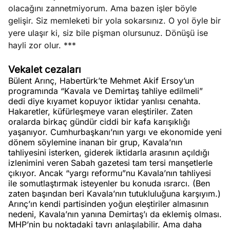
olacağını zannetmiyorum. Ama bazen işler böyle
gelişir. Siz memleketi bir yola sokarsınız. O yol öyle bir
yere ulaşır ki, siz bile pişman olursunuz. Dönüşü ise
hayli zor olur. ***
Vekalet cezaları
Bülent Arınç, Habertürk’te Mehmet Akif Ersoy’un
programında “Kavala ve Demirtaş tahliye edilmeli”
dedi diye kıyamet kopuyor iktidar yanlısı cenahta.
Hakaretler, küfürleşmeye varan eleştiriler. Zaten
oralarda birkaç gündür ciddi bir kafa karışıklığı
yaşanıyor. Cumhurbaşkanı’nın yargı ve ekonomide yeni
dönem söylemine inanan bir grup, Kavala’nın
tahliyesini isterken, giderek iktidarla arasının açıldığı
izlenimini veren Sabah gazetesi tam tersi manşetlerle
çıkıyor. Ancak “yargı reformu”nu Kavala’nın tahliyesi
ile somutlaştırmak isteyenler bu konuda ısrarcı. (Ben
zaten başından beri Kavala’nın tutukluluğuna karşıyım.)
Arınç’ın kendi partisinden yoğun eleştiriler almasının
nedeni, Kavala’nın yanına Demirtaş’ı da eklemiş olması.
MHP’nin bu noktadaki tavrı anlaşılabilir. Ama daha