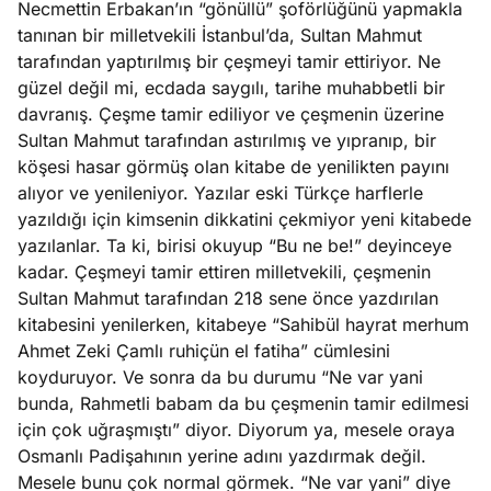
Necmettin Erbakan’ın “gönüllü” şoförlüğünü yapmakla
e
Ağustos
tanınan bir milletvekili İstanbul’da, Sultan Mahmut
ları
5, 2026
tarafından yaptırılmış bir çeşmeyi tamir ettiriyor. Ne
nca stok
güzel değil mi, ecdada saygılı, tarihe muhabbetli bir
Köşe
Spor
Otomob
sı caiz
davranış. Çeşme tamir ediliyor ve çeşmenin üzerine
Yazıları
Yazıları
Yazıları
ir!
Sultan Mahmut tarafından astırılmış ve yıpranıp, bir
köşesi hasar görmüş olan kitabe de yenilikten payını
alıyor ve yenileniyor. Yazılar eski Türkçe harflerle
yazıldığı için kimsenin dikkatini çekmiyor yeni kitabede
yazılanlar. Ta ki, birisi okuyup “Bu ne be!” deyinceye
kadar. Çeşmeyi tamir ettiren milletvekili, çeşmenin
Sultan Mahmut tarafından 218 sene önce yazdırılan
kitabesini yenilerken, kitabeye “Sahibül hayrat merhum
Ahmet Zeki Çamlı ruhiçün el fatiha” cümlesini
koyduruyor. Ve sonra da bu durumu “Ne var yani
bunda, Rahmetli babam da bu çeşmenin tamir edilmesi
için çok uğraşmıştı” diyor. Diyorum ya, mesele oraya
Osmanlı Padişahının yerine adını yazdırmak değil.
Mesele bunu çok normal görmek. “Ne var yani” diye