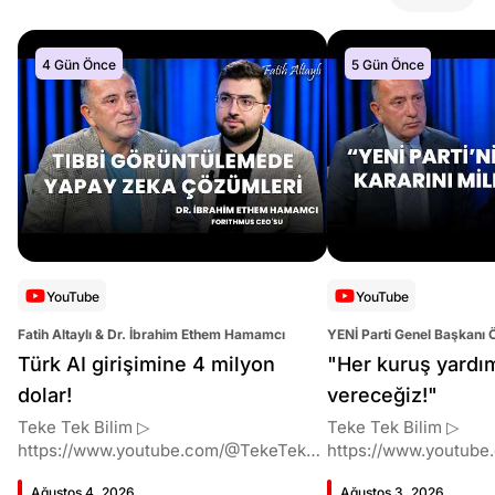
4 Gün Önce
5 Gün Önce
YouTube
YouTube
Fatih Altaylı & Dr. İbrahim Ethem Hamamcı
YENİ Parti Genel Başkanı 
Altaylı
Türk AI girişimine 4 milyon
"Her kuruş yardı
dolar!
vereceğiz!"
Teke Tek Bilim ▷
Teke Tek Bilim ▷
https://www.youtube.com/@TekeTekBil
https://www.youtube
im 00:00 Giriş 01:51 İbrahim Ethem
im 00:00 Giriş 01:58 Butlan kararı 05:58
Ağustos 4, 2026
Ağustos 3, 2026