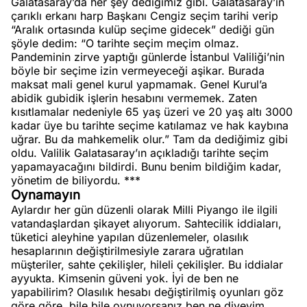
Galatasaray’da her şey dediğimiz gibi. Galatasaray’ın
çarıklı erkanı harp Başkanı Cengiz seçim tarihi verip
“Aralık ortasında kulüp seçime gidecek” dediği gün
şöyle dedim: “O tarihte seçim meçim olmaz.
Pandeminin zirve yaptığı günlerde İstanbul Valiliği’nin
böyle bir seçime izin vermeyeceği aşikar. Burada
maksat mali genel kurul yapmamak. Genel Kurul’a
abidik gubidik işlerin hesabını vermemek. Zaten
kısıtlamalar nedeniyle 65 yaş üzeri ve 20 yaş altı 3000
kadar üye bu tarihte seçime katılamaz ve hak kaybına
uğrar. Bu da mahkemelik olur.” Tam da dediğimiz gibi
oldu. Valilik Galatasaray’ın açıkladığı tarihte seçim
yapamayacağını bildirdi. Bunu benim bildiğim kadar,
yönetim de biliyordu. ***
Oynamayın
Aylardır her gün düzenli olarak Milli Piyango ile ilgili
vatandaşlardan şikayet alıyorum. Sahtecilik iddiaları,
tüketici aleyhine yapılan düzenlemeler, olasılık
hesaplarının değiştirilmesiyle zarara uğratılan
müşteriler, sahte çekilişler, hileli çekilişler. Bu iddialar
ayyukta. Kimsenin güveni yok. İyi de ben ne
yapabilirim? Olasılık hesabı değiştirilmiş oyunları göz
göre göre, bile bile oynuyorsanız ben ne diyeyim.