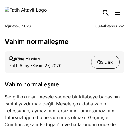
Ağustos 8, 2026
08:44
İstanbul 24°
Vahim normalleşme
e
Ağustos
ları
7, 2026
yanın kirli
Köşe Yazıları
Link
cirinde
Fatih Altaylı
Kasım 27, 2020
a kimler
?
Vahim normalleşme
e
Ağustos
Sevgili okurlar, mesele sadece bir kitabeye babasının
ları
6, 2026
ismini yazdırmak değil. Mesele çok daha vahim.
le yasalar
Tefessühün, aymazlığın, arsızlığın, umursamazlığın,
eranduma
fütursuzluğun dibine vurulmuş olması. Geçmişte
mez
Cumhurbaşkanı Erdoğan’ın ve hatta ondan önce de