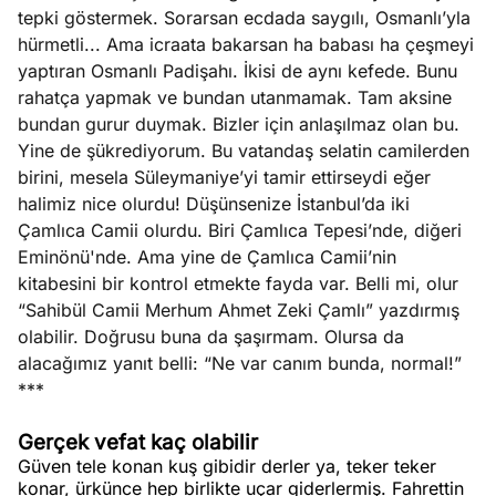
tepki göstermek. Sorarsan ecdada saygılı, Osmanlı’yla
hürmetli... Ama icraata bakarsan ha babası ha çeşmeyi
yaptıran Osmanlı Padişahı. İkisi de aynı kefede. Bunu
rahatça yapmak ve bundan utanmamak. Tam aksine
bundan gurur duymak. Bizler için anlaşılmaz olan bu.
Yine de şükrediyorum. Bu vatandaş selatin camilerden
birini, mesela Süleymaniye’yi tamir ettirseydi eğer
halimiz nice olurdu! Düşünsenize İstanbul’da iki
Çamlıca Camii olurdu. Biri Çamlıca Tepesi’nde, diğeri
Eminönü'nde. Ama yine de Çamlıca Camii’nin
kitabesini bir kontrol etmekte fayda var. Belli mi, olur
“Sahibül Camii Merhum Ahmet Zeki Çamlı” yazdırmış
olabilir. Doğrusu buna da şaşırmam. Olursa da
alacağımız yanıt belli: “Ne var canım bunda, normal!”
***
Gerçek vefat kaç olabilir
Güven tele konan kuş gibidir derler ya, teker teker
konar, ürkünce hep birlikte uçar giderlermiş. Fahrettin