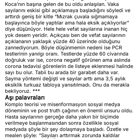
Koca’nın başına gelen de bu oldu anlaşılan. Vaka
sayılarını eskisi gibi açıklamaya başladığını söyledi ve
arttırdı geniş bir kitle “Mızrak çuvala sığmamaya
başlayınca böyle yaptılar ama hala eksik açıklıyorlar”
diye düşünüyor. Hele hele vefat sayılarına inanan hiç
yok desem yeridir. Açıkçası ben de vefat sayılarının
açıklananın yaklaşık yüzde 40 üzerinde olduğunu
zannediyorum. Böyle düşünmemin nedeni ise PCR
testlerinin yanılgı oranı. Testlerde yüzde 60 civarında
doğruluk var ise, corona negatif görünen ama aslında
corona tedavisi görenlerin de listeye eklenmesi halinde
sayı bu olur. Tabii bu arada bir garabet daha var.
Sayma yöntemi değişti ve sayılar arttı ama 3,5 aylık
eksiklik turkuaz tabloya yansıtılmadı. Onu da merakla
bekliyoruz. ***
Aşı palavraları
Komplo teorisi ve misenformasyon sosyal medya
döneminin ve post truth çağının en önemli unsuru oldu.
Hasta sayılarının gerçeğe daha yakın bir biçimde
verilmeye başlanmasından sonra özellikle sosyal
medyada şöyle bir şey dolaşmaya başladı. Özetle ve
mealen şöyle: “Sayıları arttırmak zorunda kaldılar