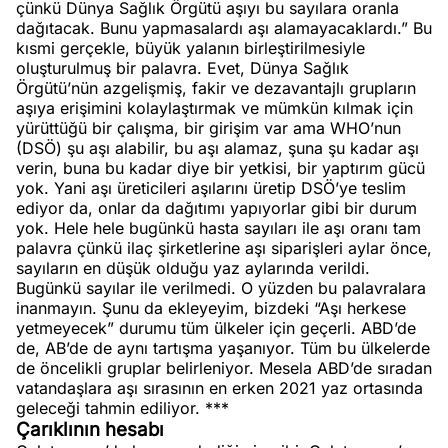
çünkü Dünya Sağlık Örgütü aşıyı bu sayılara oranla
dağıtacak. Bunu yapmasalardı aşı alamayacaklardı.” Bu
kısmi gerçekle, büyük yalanın birleştirilmesiyle
oluşturulmuş bir palavra. Evet, Dünya Sağlık
Örgütü’nün azgelişmiş, fakir ve dezavantajlı grupların
aşıya erişimini kolaylaştırmak ve mümkün kılmak için
yürüttüğü bir çalışma, bir girişim var ama WHO’nun
(DSÖ) şu aşı alabilir, bu aşı alamaz, şuna şu kadar aşı
verin, buna bu kadar diye bir yetkisi, bir yaptırım gücü
yok. Yani aşı üreticileri aşılarını üretip DSÖ’ye teslim
ediyor da, onlar da dağıtımı yapıyorlar gibi bir durum
yok. Hele hele bugünkü hasta sayıları ile aşı oranı tam
palavra çünkü ilaç şirketlerine aşı siparişleri aylar önce,
sayıların en düşük olduğu yaz aylarında verildi.
Bugünkü sayılar ile verilmedi. O yüzden bu palavralara
inanmayın. Şunu da ekleyeyim, bizdeki “Aşı herkese
yetmeyecek” durumu tüm ülkeler için geçerli. ABD’de
de, AB’de de aynı tartışma yaşanıyor. Tüm bu ülkelerde
de öncelikli gruplar belirleniyor. Mesela ABD’de sıradan
vatandaşlara aşı sırasının en erken 2021 yaz ortasında
geleceği tahmin ediliyor. ***
Çarıklının hesabı