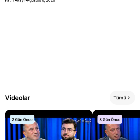
Fatih Altaylı
Ağustos 6, 2026
Videolar
Tümü
2 Gün Önce
3 Gün Önce