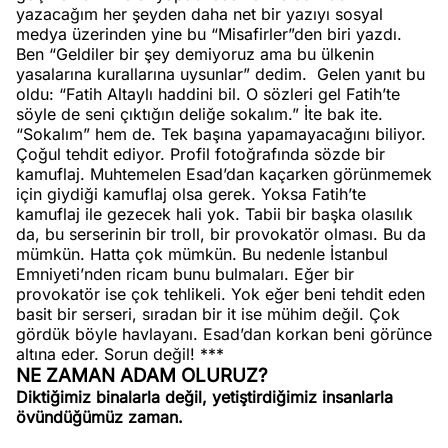
yazacağım her şeyden daha net bir yazıyı sosyal
medya üzerinden yine bu “Misafirler”den biri yazdı.
Ben “Geldiler bir şey demiyoruz ama bu ülkenin
yasalarına kurallarına uysunlar” dedim.
Gelen yanıt bu
oldu: “Fatih Altaylı haddini bil. O sözleri gel Fatih’te
söyle de seni çıktığın deliğe sokalım.” İte bak ite.
“Sokalım” hem de. Tek başına yapamayacağını biliyor.
Çoğul tehdit ediyor. Profil fotoğrafında sözde bir
kamuflaj. Muhtemelen Esad’dan kaçarken görünmemek
için giydiği kamuflaj olsa gerek. Yoksa Fatih’te
kamuflaj ile gezecek hali yok. Tabii bir başka olasılık
da, bu serserinin bir troll, bir provokatör olması. Bu da
mümkün. Hatta çok mümkün. Bu nedenle İstanbul
Emniyeti’nden ricam bunu bulmaları. Eğer bir
provokatör ise çok tehlikeli. Yok eğer beni tehdit eden
basit bir serseri, sıradan bir it ise mühim değil. Çok
gördük böyle havlayanı. Esad’dan korkan beni görünce
altına eder. Sorun değil! ***
NE ZAMAN ADAM OLURUZ?
Diktiğimiz binalarla değil, yetiştirdiğimiz insanlarla
övündüğümüz zaman.