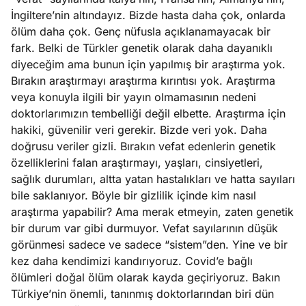
ları
4, 2026
İngiltere’nin altındayız. Bizde hasta daha çok, onlarda
kiye’den
ölüm daha çok. Genç nüfusla açıklanamayacak bir
e umutlu
fark. Belki de Türkler genetik olarak daha dayanıklı
duğumu
diyeceğim ama bunun için yapılmış bir araştırma yok.
Köşe
Spor
Otomob
mek ister
Bırakın araştırmayı araştırma kırıntısı yok. Araştırma
Yazıları
Yazıları
Yazıları
iniz?
veya konuyla ilgili bir yayın olmamasının nedeni
doktorlarımızın tembelliği değil elbette. Araştırma için
hakiki, güvenilir veri gerekir. Bizde veri yok. Daha
doğrusu veriler gizli. Bırakın vefat edenlerin genetik
özelliklerini falan araştırmayı, yaşları, cinsiyetleri,
sağlık durumları, altta yatan hastalıkları ve hatta sayıları
bile saklanıyor. Böyle bir gizlilik içinde kim nasıl
araştırma yapabilir? Ama merak etmeyin, zaten genetik
bir durum var gibi durmuyor. Vefat sayılarının düşük
görünmesi sadece ve sadece “sistem”den. Yine ve bir
kez daha kendimizi kandırıyoruz. Covid’e bağlı
ölümleri doğal ölüm olarak kayda geçiriyoruz. Bakın
Türkiye’nin önemli, tanınmış doktorlarından biri dün