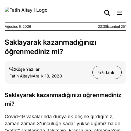
Ağustos 6, 2026
22:38
İstanbul 25°
Saklayarak kazanmadığınızı
e
Ağustos
ları
6, 2026
öğrenmediniz mi?
le yasalar
eranduma
Köşe Yazıları
mez
Link
Fatih Altaylı
Aralık 18, 2020
e
Ağustos
ları
5, 2026
Saklayarak kazanmadığınızı öğrenmediniz
nca stok
mi?
sı caiz
ir!
Covid-19 vakalarında dünya ilk beşine girdiğimiz,
zaman zaman 3'üncülüğe kadar yükseldiğimiz halde
e
Ağustos
“vefat” sayılarında İtalya’nın, Fransa’nın, Almanya’nın,