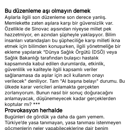
Bu düzenleme aşı olmayın demek
Aşılarla ilgili son düzenleme son derece yanlış.
Memlekette zaten aşılara karşı bir güvensizlik var.
Özellikle de Sinovac aşısından niyeyse millet pek
hazzetmiyor, en azından şüpheyle yaklaşıyor. Bilim
insanları vatandaşları bu şüpheciliğe karşı milleti ikna
etmek için bilimden konuşurken, ilgili yönetmeliğe bir
ekleme yapılarak "Dünya Sağlık Örgütü (DSÖ) veya
Sağlık Bakanlığı tarafından bulaşıcı hastalık
kapsamında kabul edilen durumlarda, etkinlik,
güvenlilik ve kaliteyle ilgili kapsamlı veriler
sağlanamasa da aşılar için acil kullanım onayı
verilecek" deniliyor. Tam "Al başına belayı" durumu. Bu
ülkede karar vericileri anlamakta gerçekten
zorlanıyorum. Bunun nasıl bir sonuç doğuracağını
anlamayacak, düşünemeyecek kadar gerçeklerden
koptular mı? ***
Provokasyon herhalde
Bugünleri de gördük ya daha da gam yemem.
Türkiye’de yasa tanımayan, yasa tanıması istenmeyen
göçmenlerin neler yapabileceklerine dair benim