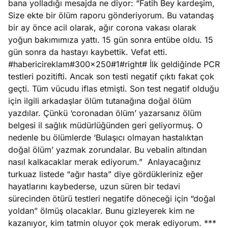
bana yolladığı mesajda ne diyor: “Fatih Bey kardeşim,
Size ekte bir ölüm raporu gönderiyorum. Bu vatandaş
bir ay önce acil olarak, ağır corona vakası olarak
yoğun bakımımıza yattı. 15 gün sonra entübe oldu. 15
gün sonra da hastayı kaybettik. Vefat etti.
#habericireklam#300x250#1#right# İlk geldiğinde PCR
testleri pozitifti. Ancak son testi negatif çıktı fakat çok
geçti. Tüm vücudu iflas etmişti. Son test negatif olduğu
için ilgili arkadaşlar ölüm tutanağına doğal ölüm
yazdılar. Çünkü ‘coronadan ölüm’ yazarsanız ölüm
belgesi il sağlık müdürlüğünden geri geliyormuş. O
nedenle bu ölümlerde ‘Bulaşıcı olmayan hastalıktan
doğal ölüm’ yazmak zorundalar. Bu vebalin altından
nasıl kalkacaklar merak ediyorum.”
Anlayacağınız
turkuaz listede “ağır hasta” diye gördükleriniz eğer
hayatlarını kaybederse, uzun süren bir tedavi
sürecinden ötürü testleri negatife döneceği için “doğal
yoldan” ölmüş olacaklar. Bunu gizleyerek kim ne
kazanıyor, kim tatmin oluyor çok merak ediyorum. ***