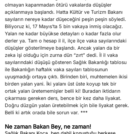
olmayan kapanmadan ötürü vakalarda düşüşler
açıklanmaya başlandı. Hatta Kültür ve Turizm Bakanı
sayıların nereye kadar düşeceğini peşin peşin söyledi.
Biliyoruz ki, 17 Mayıs’ta 5 bin vakaya inmiş olacağız.
Yalan ne kadar büyükse detayları o kadar fazla olur
derler ya. Tam o hesap il il, ilçe ilçe vaka sayılarındaki
düşüşler gösterilmeye başlandı. Ancak yalan da bir
zeka işi olduğu için zurna dün “zırt” dedi. İl il vaka
sayılarındaki düşüşü gösteren Sağlık Bakanlığı tablosu
ile Bakanlığın haftalık vaka sayıları tablosunun
uyuşmadığı ortaya çıktı. Birinden biri, muhtemelen ikisi
birden yalan yani. İki yalanı üst üste koyup tek bir
ortak yalan üretememişler belli ki! Buradan iktidarın
çıkarması gereken ders, bence bir kez daha liyakat.
Doğru düzgün yalan üretebilmek için bile liyakat gerek.
Belli ki artık orada bile sorun var. ***
Ne zaman Bakan Bey, ne zaman!
Sağlık Bakanı Koca, ben dahil konuştuğu herkese