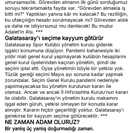
umursamazlık. Görevden almanın ilk günü sorduğumuz
soruyu tekrarlamakta fayda var. “Görevden almakla iş
bitti mi?” Yaptıkları yanına kâr mı kalacak? Bu rezilliğin,
bu ufakçılığın hesabı sorulmayacak mı? Görevden aldık
ya daha ne istiyorsunuz mu denilecek! Bu mudur
Adalet’in A’sı. ***
Galatasaray'ı seçime kayyum götürür
Galatasaray Spor Kulübü yönetim kurulu giderek
işgalci konumuna düşüyor. Pandemi bahanesiyle iki
yıldır mali genel kurul yapmayarak kulübün hesaplarını
genel kurul üyelerinden kaçıran yönetim, şimdi de
seçimi iptal etti. Oysa yönetimin böyle bir yetkisi yok.
Tüzük gereği seçimi Mayıs ayı sonuna kadar yapmak
zorundalar. Seçim Genel Kurulu pandemi nedeniyle
yapılmayacaksa bu yönetim kurulunun kararı ile
olamaz. Ancak ve ancak İl Hıfzıssıhha Kurulu’nun kararı
ile olabilir. Galatasaray’ın yönetim kurulu makamını
işgal eden güruh, yetkisi olmayan bir konuda karar
almıştır. Kararın hiçbir geçerliliği yoktur. Galatasaray’ı
gerekirse bir kayyum seçime götürecektir. ***
NE ZAMAN ADAM OLURUZ?
Bir yanlış üç yanlış doğurmadığı zaman.