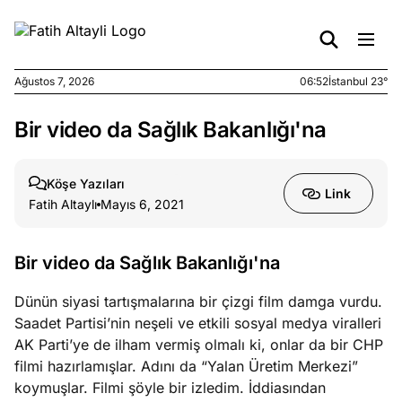
Ağustos 7, 2026
06:52
İstanbul 23°
Bir video da Sağlık Bakanlığı'na
e
Ağustos
ları
6, 2026
le yasalar
Köşe Yazıları
Link
eranduma
Fatih Altaylı
Mayıs 6, 2021
mez
Bir video da Sağlık Bakanlığı'na
e
Ağustos
ları
5, 2026
Dünün siyasi tartışmalarına bir çizgi film damga vurdu.
nca stok
Saadet Partisi’nin neşeli ve etkili sosyal medya viralleri
sı caiz
AK Parti’ye de ilham vermiş olmalı ki, onlar da bir CHP
ir!
filmi hazırlamışlar. Adını da “Yalan Üretim Merkezi”
koymuşlar. Filmi şöyle bir izledim. İddiasından
e
Ağustos