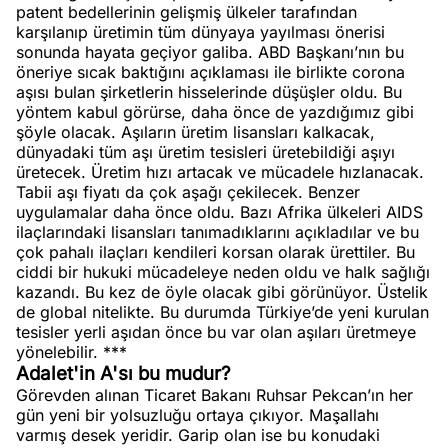
patent bedellerinin gelişmiş ülkeler tarafından
karşılanıp üretimin tüm dünyaya yayılması önerisi
sonunda hayata geçiyor galiba. ABD Başkanı’nın bu
öneriye sıcak baktığını açıklaması ile birlikte corona
aşısı bulan şirketlerin hisselerinde düşüşler oldu. Bu
yöntem kabul görürse, daha önce de yazdığımız gibi
şöyle olacak. Aşıların üretim lisansları kalkacak,
dünyadaki tüm aşı üretim tesisleri üretebildiği aşıyı
üretecek. Üretim hızı artacak ve mücadele hızlanacak.
Tabii aşı fiyatı da çok aşağı çekilecek. Benzer
uygulamalar daha önce oldu. Bazı Afrika ülkeleri AIDS
ilaçlarındaki lisansları tanımadıklarını açıkladılar ve bu
çok pahalı ilaçları kendileri korsan olarak ürettiler. Bu
ciddi bir hukuki mücadeleye neden oldu ve halk sağlığı
kazandı. Bu kez de öyle olacak gibi görünüyor. Üstelik
de global nitelikte. Bu durumda Türkiye’de yeni kurulan
tesisler yerli aşıdan önce bu var olan aşıları üretmeye
yönelebilir. ***
Adalet'in A'sı bu mudur?
Görevden alınan Ticaret Bakanı Ruhsar Pekcan’ın her
gün yeni bir yolsuzluğu ortaya çıkıyor. Maşallahı
varmış desek yeridir. Garip olan ise bu konudaki