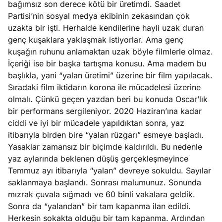
bağımsız son derece kötü bir üretimdi. Saadet
ları
4, 2026
Partisi’nin sosyal medya ekibinin zekasından çok
kiye’den
uzakta bir işti. Herhalde kendilerine hayli uzak duran
e umutlu
genç kuşaklara yaklaşmak istiyorlar. Ama genç
duğumu
kuşağın ruhunu anlamaktan uzak böyle filmlerle olmaz.
Köşe
Spor
Otomob
mek ister
İçeriği ise bir başka tartışma konusu. Ama madem bu
Yazıları
Yazıları
Yazıları
iniz?
başlıkla, yani “yalan üretimi” üzerine bir film yapılacak.
Sıradaki film iktidarın korona ile mücadelesi üzerine
olmalı. Çünkü geçen yazdan beri bu konuda Oscar’lık
bir performans sergileniyor. 2020 Haziran’ına kadar
ciddi ve iyi bir mücadele yapıldıktan sonra, yaz
itibarıyla birden bire “yalan rüzgarı” esmeye başladı.
Yasaklar zamansız bir biçimde kaldırıldı. Bu nedenle
yaz aylarında beklenen düşüş gerçekleşmeyince
Temmuz ayı itibarıyla “yalan” devreye sokuldu. Sayılar
saklanmaya başlandı. Sonrası malumunuz. Sonunda
mızrak çuvala sığmadı ve 60 binli vakalara geldik.
Sonra da “yalandan” bir tam kapanma ilan edildi.
Herkesin sokakta olduğu bir tam kapanma. Ardından