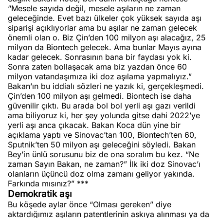
“Mesele sayıda değil, mesele aşıların ne zaman
geleceğinde. Evet bazı ülkeler çok yüksek sayıda aşı
siparişi açıklıyorlar ama bu aşılar ne zaman gelecek
önemli olan o. Biz Çin’den 100 milyon aşı alacağız, 25
milyon da Biontech gelecek. Ama bunlar Mayıs ayına
kadar gelecek. Sonrasının bana bir faydası yok ki.
Sonra zaten bollaşacak ama biz yazdan önce 60
milyon vatandaşımıza iki doz aşılama yapmalıyız.”
Bakan’ın bu iddialı sözleri ne yazık ki, gerçekleşmedi.
Çin’den 100 milyon aşı gelmedi. Biontech ise daha
güvenilir çıktı. Bu arada bol bol yerli aşı gazı verildi
ama biliyoruz ki, her şey yolunda gitse dahi 2022’ye
yerli aşı anca çıkacak. Bakan Koca dün yine bir
açıklama yaptı ve Sinovac’tan 100, Biontech’ten 60,
Sputnik’ten 50 milyon aşı geleceğini söyledi. Bakan
Bey’in ünlü sorusunu biz de ona soralım bu kez. “Ne
zaman Sayın Bakan, ne zaman?” İlk iki doz Sinovac’ı
olanların üçüncü doz olma zamanı geliyor yakında.
Farkında mısınız?” ***
Demokratik aşı
Bu köşede aylar önce “Olması gereken” diye
aktardığımız aşıların patentlerinin askıya alınması ya da