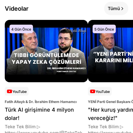
Videolar
Tümü
4 Gün Önce
5 Gün Önce
YouTube
YouTube
Fatih Altaylı & Dr. İbrahim Ethem Hamamcı
YENİ Parti Genel Başkanı 
Altaylı
Türk AI girişimine 4 milyon
"Her kuruş yardı
dolar!
vereceğiz!"
Teke Tek Bilim ▷
Teke Tek Bilim ▷
https://www.youtube.com/@TekeTekBil
https://www.youtube