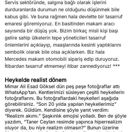
Servis sektöründe, salgına bağlı olarak işlerini
durduranlarda durumun ne olduğunu düşünmek bile
kabus gibi. Ve buna rağmen hala devlette bir tasarruf
emaresi göremiyoruz. En basitinden makam aracı
sayısında bir düşüş yok. Bizim birkaç misli kişi başı
gelire sahip ülkelerin tepe yöneticileri tasarruf
önlemlerini açıklayıp, maaşlarında kesinti yaptıklarını
sembolik olarak bile olsa açıklarken. Biz hala
Mercedes makam otomobili sipariş edip duruyoruz.
İtibardan tasarruf etmemeyi itibar zannediyoruz! ***
Heykelde realist dönem
Mimar Ali Esad Göksel dün peş peşe fotoğraflar attı
WhatsApp’tan. Kentlerimizi süsleyen çeşitli heykellerin
fotoğraflarını. Bu fotoğraflardaki heykelleri aşağıda
görebilirsiniz. “Son 20 yılda yapılan heykellerimiz”
diyerek. Güldüm. Kendisine şöyle yanıt verdim:
“Realizm akımı.” Şaşkınlık emojisi yolladı. Ben de şöyle
yazdım, “Taner Ceylan resimde yapınca hiperrealizm
oluyor da, bu niye realizm olmasın?” Bunun üzerine