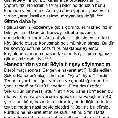
günlerde yine bol bol kınama ve protesto mitingi
yaparsınız. Ne İsrail’in terörü biter ne de sizin bunu
kınama eylemleriniz. Ama şu anda yapacağınız eylem
virüse yarar, İsrail’de zulme uğrayanlara değil. ***
Gitme daha iyi
İlgili Bakan’ın İkizdere’ye gidiş görüntülerini izlediniz mi
bilmiyorum. Uzun bir konvoy. Elbette güvenlik
endişelerini anlarım. Ama böyle bir gidişle eylemdeki
köylülerle oturup konuşmak pek mümkün olmaz. Bu tür
bir konvoy soruna çözüm bulmaktansa eylemci
köylülerin damarına basar, kızdırır. Böyle gideceğinize
gitmeseniz daha iyi. ***
Hanedar'dan yanıt: Böyle bir şey söylemedim
Derbi maçı sonrası Sergen'e hakaret ettiği iddia edilen
Şükrü Hanedar'ı eleştirdim dün. "Ayıp" diye. Yıllardır
Terim'in yardımcılığını yürüten ve çocukluğundan bu
yana tanıdığım Şükrü Hanedar'ı. Eleştirim üzerine
Şükrü dün bir mesaj attı. "Fatih Abi, bana sormadan bu
iddiaya dayanarak yorum yapmak sana yakıştı mı? 40
yıldır tanıdığın, yazında bile kardeşim dediğin birinden
teyit almadan nasıl böyle eleştirdin. Ben ne bu cümleyi
kurdum ne hakaret ettim ne küfür ettim. Sıfır. Hatta
sonra Sergen bile bana haber yollayıp, 'Pardon bana