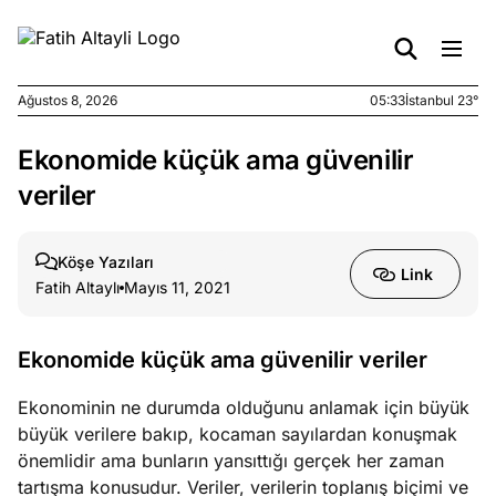
Ağustos 8, 2026
05:33
İstanbul 23°
Ekonomide küçük ama güvenilir
e
Ağustos
ları
7, 2026
veriler
yanın kirli
cirinde
Köşe Yazıları
a kimler
Link
Fatih Altaylı
Mayıs 11, 2021
?
e
Ağustos
Ekonomide küçük ama güvenilir veriler
ları
6, 2026
le yasalar
Ekonominin ne durumda olduğunu anlamak için büyük
eranduma
büyük verilere bakıp, kocaman sayılardan konuşmak
mez
önemlidir ama bunların yansıttığı gerçek her zaman
tartışma konusudur. Veriler, verilerin toplanış biçimi ve