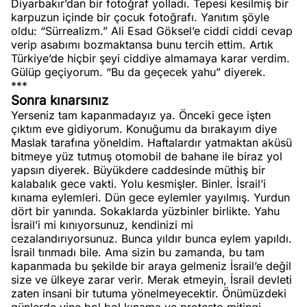
Diyarbakır’dan bir fotoğraf yolladı. Tepesi kesilmiş bir
karpuzun içinde bir çocuk fotoğrafı. Yanıtım şöyle
oldu: “Sürrealizm.” Ali Esad Göksel’e ciddi ciddi cevap
verip asabımı bozmaktansa bunu tercih ettim. Artık
Türkiye’de hiçbir şeyi ciddiye almamaya karar verdim.
Gülüp geçiyorum. “Bu da geçecek yahu” diyerek.
***
Sonra kınarsınız
Yerseniz tam kapanmadayız ya. Önceki gece işten
çıktım eve gidiyorum. Konuğumu da bırakayım diye
Maslak tarafına yöneldim. Haftalardır yatmaktan aküsü
bitmeye yüz tutmuş otomobil de bahane ile biraz yol
yapsın diyerek. Büyükdere caddesinde müthiş bir
kalabalık gece vakti. Yolu kesmişler. Binler. İsrail’i
kınama eylemleri. Dün gece eylemler yayılmış. Yurdun
dört bir yanında. Sokaklarda yüzbinler birlikte. Yahu
İsrail’i mi kınıyorsunuz, kendinizi mi
cezalandırıyorsunuz. Bunca yıldır bunca eylem yapıldı.
İsrail tınmadı bile. Ama sizin bu zamanda, bu tam
kapanmada bu şekilde bir araya gelmeniz İsrail’e değil
size ve ülkeye zarar verir. Merak etmeyin, İsrail devleti
zaten insani bir tutuma yönelmeyecektir. Önümüzdeki