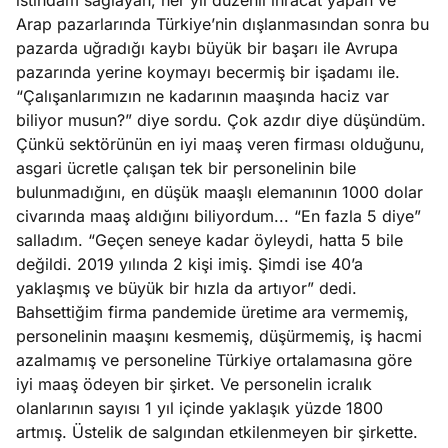
istihdam sağlayan, her yıl düzenli ihracat yapan ve
Arap pazarlarında Türkiye’nin dışlanmasından sonra bu
pazarda uğradığı kaybı büyük bir başarı ile Avrupa
pazarında yerine koymayı becermiş bir işadamı ile.
“Çalışanlarımızın ne kadarının maaşında haciz var
biliyor musun?” diye sordu. Çok azdır diye düşündüm.
Çünkü sektörünün en iyi maaş veren firması olduğunu,
asgari ücretle çalışan tek bir personelinin bile
bulunmadığını, en düşük maaşlı elemanının 1000 dolar
civarında maaş aldığını biliyordum... “En fazla 5 diye”
salladım. “Geçen seneye kadar öyleydi, hatta 5 bile
değildi. 2019 yılında 2 kişi imiş. Şimdi ise 40’a
yaklaşmış ve büyük bir hızla da artıyor” dedi.
Bahsettiğim firma pandemide üretime ara vermemiş,
personelinin maaşını kesmemiş, düşürmemiş, iş hacmi
azalmamış ve personeline Türkiye ortalamasına göre
iyi maaş ödeyen bir şirket. Ve personelin icralık
olanlarının sayısı 1 yıl içinde yaklaşık yüzde 1800
artmış. Üstelik de salgından etkilenmeyen bir şirkette.