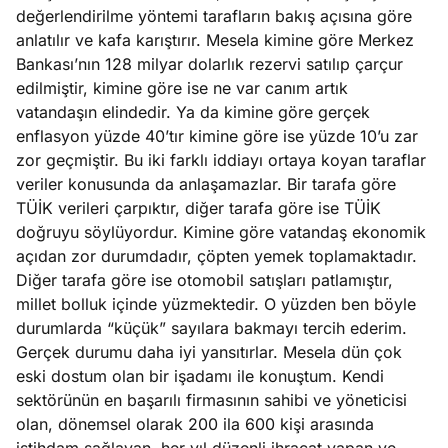
e
değerlendirilme yöntemi tarafların bakış açısına göre
Ağustos
ları
5, 2026
anlatılır ve kafa karıştırır. Mesela kimine göre Merkez
nca stok
Bankası’nın 128 milyar dolarlık rezervi satılıp çarçur
Köşe
Spor
Otomob
sı caiz
edilmiştir, kimine göre ise ne var canım artık
Yazıları
Yazıları
Yazıları
ir!
vatandaşın elindedir. Ya da kimine göre gerçek
enflasyon yüzde 40’tır kimine göre ise yüzde 10’u zar
zor geçmiştir. Bu iki farklı iddiayı ortaya koyan taraflar
veriler konusunda da anlaşamazlar. Bir tarafa göre
TÜİK verileri çarpıktır, diğer tarafa göre ise TÜİK
doğruyu söylüyordur. Kimine göre vatandaş ekonomik
açıdan zor durumdadır, çöpten yemek toplamaktadır.
Diğer tarafa göre ise otomobil satışları patlamıştır,
millet bolluk içinde yüzmektedir. O yüzden ben böyle
durumlarda “küçük” sayılara bakmayı tercih ederim.
Gerçek durumu daha iyi yansıtırlar. Mesela dün çok
eski dostum olan bir işadamı ile konuştum. Kendi
sektörünün en başarılı firmasının sahibi ve yöneticisi
olan, dönemsel olarak 200 ila 600 kişi arasında