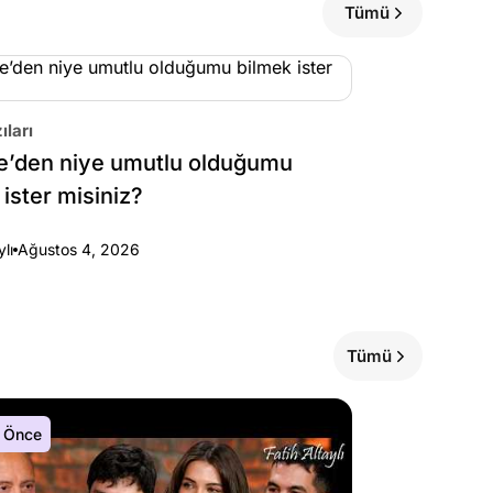
Tümü
ıları
e’den niye umutlu olduğumu
 ister misiniz?
ylı
Ağustos 4, 2026
Tümü
 Önce