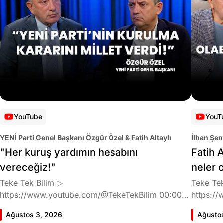
YouTube
YouT
YENİ Parti Genel Başkanı Özgür Özel & Fatih Altaylı
İlhan Şen
"Her kuruş yardımın hesabını
Fatih A
vereceğiz!"
neler 
Teke Tek Bilim ▷
Teke Tek
https://www.youtube.com/@TekeTekBilim 00:00
https://
Giriş 01:58 Butlan kararı 05:58 Butlan kararı kimin
Giriş 02
Ağustos 3, 2026
Ağusto
meselesi? 11:32 Kılıçdaroğlu bu günlerin sinyalini
geldiğin