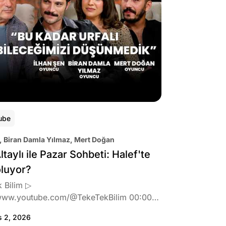
ube
, Biran Damla Yılmaz, Mert Doğan
ltaylı ile Pazar Sohbeti: Halef'te
oluyor?
 Bilim ▷
www.youtube.com/@TekeTekBilim 00:00
:46 Biran Damla Yılmaz dizi teklifi
s 2, 2026
de neler hissetti? 05:41 Oynadığı role nasıl