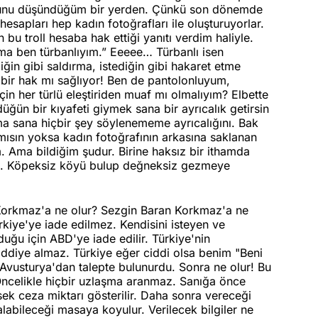
lduğunu düşündüğüm bir yerden. Çünkü son dönemde
hesapları hep kadın fotoğrafları ile oluşturuyorlar.
 bu troll hesaba hak ettiği yanıtı verdim haliyle.
a ben türbanlıyım.” Eeeee… Türbanlı isen
ğin gibi saldırma, istediğin gibi hakaret etme
bir hak mı sağlıyor! Ben de pantolonluyum,
çin her türlü eleştiriden muaf mı olmalıyım? Elbette
ğün bir kıyafeti giymek sana bir ayrıcalık getirsin
ma sana hiçbir şey söylenememe ayrıcalığını. Bak
mısın yoksa kadın fotoğrafının arkasına saklanan
. Ama bildiğim şudur. Birine haksız bir ithamda
imde. Köpeksiz köyü bulup değneksiz gezmeye
 Korkmaz'a ne olur? Sezgin Baran Korkmaz'a ne
kiye'ye iade edilmez. Kendisini isteyen ve
uğu için ABD'ye iade edilir. Türkiye'nin
ddiye almaz. Türkiye eğer ciddi olsa benim "Beni
vusturya'dan talepte bulunurdu. Sonra ne olur! Bu
 Öncelikle hiçbir uzlaşma aranmaz. Sanığa önce
sek ceza miktarı gösterilir. Daha sonra vereceği
alabileceği masaya koyulur. Verilecek bilgiler ne