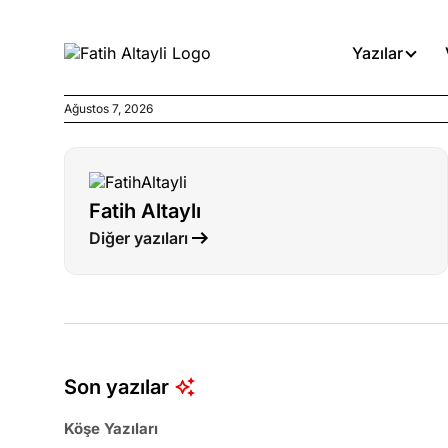
Yazılar
Ağustos 7, 2026
Köşe Yazıları
Böyle yasalar referanduma g
Fatih Altaylı
Köşe Yazıları
Diğer yazıları
İnanca stok arası caiz midir!
Köşe Yazıları
Türkiye’den niye umutlu ol
ister misiniz?
Son yazılar
Köşe Yazıları