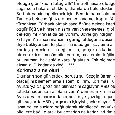
olduğu gibi “kadın fotoğraflı” bir troll hesap o
sağa sola hakaret ettikleri, ithamlarda bulundukları 
Sert bir yanıtı engellemek için. Ben de bana saldıran
Tam da beklendiği üzere hemen kıyamet koptu. “Am
türbanlısın. Türbanlı olmak sana önüne gelene istedi
özgürlüğü ve kimsenin sana yanıt verememesi gibi 
ceketliyim! Kravat da takıyorum. Böyle giyindiğim i
ki hayır. Ama sen inancının gereği olduğunu düşündü
diye bekliyorsun! Başkalarına istediğini söyleme a
kardeş, gerçek misin değil misin, gerçekten kadın 
bir erkek troll müsün bilmiyorum, hala emin değilim
bulunursan, hak ettiğin karşılığı alırsın. Eşit biç
alıştınız. O kadar da değil. ***
Korkmaz'a ne olur!
Okurların son günlerdeki sorusu şu: Sezgin Baran
olacağını bilemem ama sistemi bilirim. Korkmaz Tür
Avusturya'da gözaltına alınmasını sağlayan ABD old
tutuklamadan sonra "Bana verin" demesini kimse ci
Avusturya numarasından aradı" diye yazdığım gün A
gibi suçlarda ABD yargısının işleyişi şöyle oluyor.
isnat edilen suçlara bağlı olarak alabileceği en yük
bilgilere bağlı olarak bu cezadan ne kadar indirim 