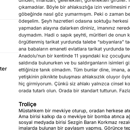
dinden, imandan, gelenekten, görenekten girdiler. 
çıkamadılar. Böyle bir ahlaksızlığa izin verilmesini
göbeğinde nasıl göz yumarmışım. Peki o zaman ben
ödeşelim. Şeyh hazretleri odasına soktuğu herkesi 
yapmadan alayına dalarken dininiz, imanınız neredeyd
duymadım. Hadi o sapık şeyhti, müritleri de onun ka
örgütlenmiş tarikat yurdunda talebe “sıbyanlara” t
ana babaların emaneti evlatlara tarikat yurdunda t
Anadolu’nun bir kentinde 11 yaşındaki kız çocuğuna
saldırıda bulunurken ve bu saldırganların isimleri 
ter
ettiğinize tanık olmadım. Tüm bunlar dine, imana, an
yetişkinin piknikte buluşması ahlaksızlık oluyor öyl
hiç girmiyorum. Çünkü siz ahlakı yalnızca cinsel ko
orada tutarlı olun. Orada bir standart tutturun. Faz
Troliçe
Müstahkem bir mevkiye oturup, oradan herkese ate
Ama birisi kalkıp da o mevkiye bir bomba atınca ağl
sosyal medyada birisi Sezgin Baran Korkmaz rezaleti
imalarda bulunan bir paylaşım yapmış. Görünce tep