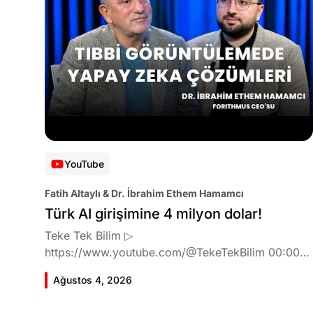
YouTube
Fatih Altaylı & Dr. İbrahim Ethem Hamamcı
Türk AI girişimine 4 milyon dolar!
Teke Tek Bilim ▷
https://www.youtube.com/@TekeTekBilim 00:00
Giriş 01:51 İbrahim Ethem Hamamcı kimdir ve
Ağustos 4, 2026
akademik çalışmaları neler? 10:54 Kendi şirketlerini
kurma süreçleri 11:37 ETH Zurich'de bu araştırma