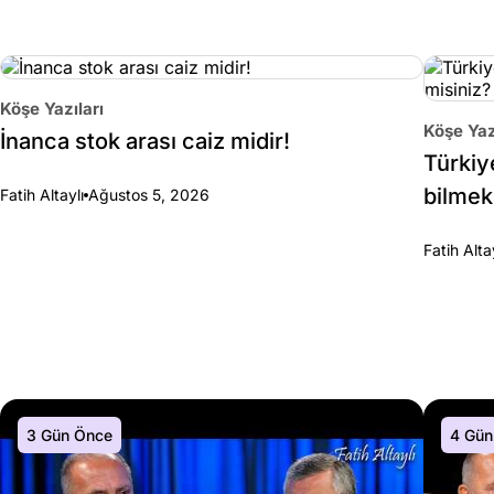
Köşe Yazıları
Köşe Yaz
İnanca stok arası caiz midir!
Türkiy
bilmek
Fatih Altaylı
Ağustos 5, 2026
Fatih Alta
3 Gün Önce
4 Gün