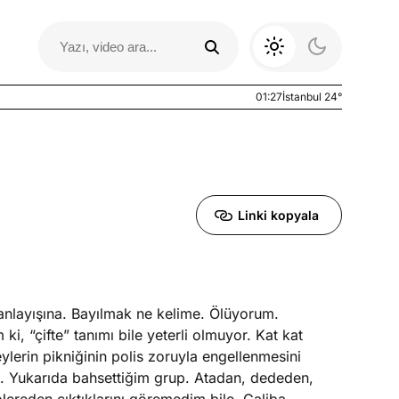
01:27
İstanbul 24°
Linki kopyala
 anlayışına. Bayılmak ne kelime. Ölüyorum.
Otomobil Yazıları
, “çifte” tanımı bile yeterli olmuyor. Kat kat
erin pikniğinin polis zoruyla engellenmesini
i. Yukarıda bahsettiğim grup. Atadan, dededen,