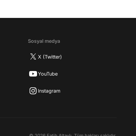
? 08:06 Mert Doğan nereli? 09:21 Mert
 rolü ve şivesi 11:21 Oynadığı karaktere
ttı? 17:52 İlhan Şen, ayakkabı eleştirisinden
tih Altaylı'ya gıcık oldu mu? 19:15
r Urfa'yı sevdi mi? 20:40 Urfa'yı gezdiler
2 Biran Damla Yılmaz nereli, nasıl bir
Sosyal medya
r? 26:57 Şehirdışı diziler özel hayatlarını
r mu? 30:18 Mert Doğan'ın oyunculuk
X (Twitter)
nasıl? 33:52 İlhan Şen'in oyunculuk
 nasıl başladı? 35:47 Aziz Yıldırım
YouTube
 olduğu için mühendisliği seçtiği doğru
2 Best Model yarışmasına neden katıldı?
Instagram
fa'da nasıl fit kalmayı başarıyor? 41:28
 ilin dışında çalışmak İlhan Şen'in özel
 etkiliyor mu? 44:53 Yurt dışında
k yapma fikrine nasıl bakıyorlar? 48:03
u yıl neler olacak? 48:19 Gelecekte başka
i var mı? 50:28 Verdikleri emeğin
ında maddi kazançları yeterli mi? 52:22
© 2026 Fatih Altaylı. Tüm hakları saklıdır.