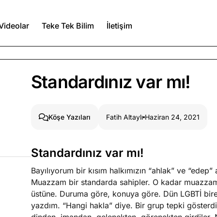
Videolar
Teke Tek Bilim
İletişim
Ağustos 6, 2026
Standardınız var mı!
itmez
Ağustos 5, 2026
Fatih Altaylı
Haziran 24, 2021
Köşe Yazıları
Ağustos 4, 2026
Standardınız var mı!
duğumu bilmek
Bayılıyorum bir kısım halkımızın “ahlak” ve “edep”
Köşe Yazıları
Spor Yazıları
Muazzam bir standarda sahipler. O kadar muazzam ki
üstüne. Duruma göre, konuya göre. Dün LGBTİ bireyl
yazdım. “Hangi hakla” diye. Bir grup tepki gösterd