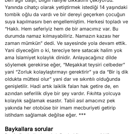
beri ağır başlı, bilgili haliyle dikkatimi çekiyordu.
Yanında cihatçı olarak yetiştirmek istediği 14 yaşındaki
tombik oğlu da vardı ve bir dereyi geçerken çocuğun
suya kapılmasını ben engellemiştim. Herkesi topladı ve
“Haklı. Hem seferiyiz hem de bir amacımız var. Bu
durumda namaz kılmayabiliriz. Namazın kazası her
zaman mümkün” dedi. Ve sayesinde yola devam ettik.
Yani diyeceğim o ki, tereciye tere satacak halim yok
ama İslamiyet kolaylık dinidir. Anlayacağınız dilde
söylemek gerekirse eğer, “Meşakkat teysiri celbeder”
yani “Zorluk kolaylaştırmayı gerektirir” ya da “Bir iş dik
oldukta müttesi olur” yani dar ve sıkıntılı olduğunda
genişletilir. Hadi artık laiklik falan hak getire de, en
azından seferilik diye bir şey vardır. Fıkıhta yolcuya
kolaylık sağlamak esastır. Tabii asıl amacınız pek
yakında her otobüse bir imam mecburiyeti getirip
istihdam sağlamak değilse eğer. ***
Baykallara sorular