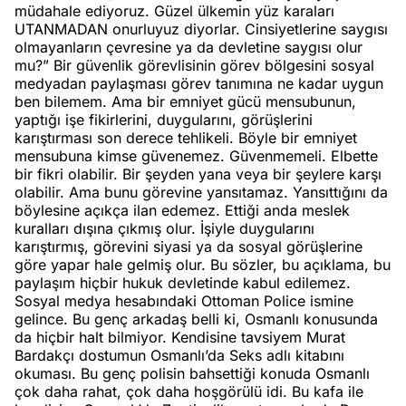
müdahale ediyoruz. Güzel ülkemin yüz karaları
UTANMADAN onurluyuz diyorlar. Cinsiyetlerine saygısı
olmayanların çevresine ya da devletine saygısı olur
mu?” Bir güvenlik görevlisinin görev bölgesini sosyal
medyadan paylaşması görev tanımına ne kadar uygun
ben bilemem. Ama bir emniyet gücü mensubunun,
yaptığı işe fikirlerini, duygularını, görüşlerini
karıştırması son derece tehlikeli. Böyle bir emniyet
mensubuna kimse güvenemez. Güvenmemeli. Elbette
bir fikri olabilir. Bir şeyden yana veya bir şeylere karşı
olabilir. Ama bunu görevine yansıtamaz. Yansıttığını da
böylesine açıkça ilan edemez. Ettiği anda meslek
kuralları dışına çıkmış olur. İşiyle duygularını
karıştırmış, görevini siyasi ya da sosyal görüşlerine
göre yapar hale gelmiş olur. Bu sözler, bu açıklama, bu
paylaşım hiçbir hukuk devletinde kabul edilemez.
Sosyal medya hesabındaki Ottoman Police ismine
gelince. Bu genç arkadaş belli ki, Osmanlı konusunda
da hiçbir halt bilmiyor. Kendisine tavsiyem Murat
Bardakçı dostumun Osmanlı’da Seks adlı kitabını
okuması. Bu genç polisin bahsettiği konuda Osmanlı
çok daha rahat, çok daha hoşgörülü idi. Bu kafa ile