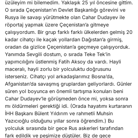
üzüleyim mi bilemedim. Yaklaşık 25 yıl öncesine gittim.
ları
4, 2026
O sırada Çeçenistan’ın Devlet Başkanlığı görevini ve
kiye’den
Rusya ile savaşı yürütmekte olan Cahar Dudayev ile
e umutlu
röportaj yapmak üzere Çeçenistan’a gitmeye
duğumu
çalışıyordum. Bir grup farklı farklı ülkelerden gelmiş 20
Köşe
Spor
Otomob
mek ister
kadar cihatçı ile kaçak yollardan Dağıstan’a girmiş,
Yazıları
Yazıları
Yazıları
iniz?
oradan da gizlice Çeçenistan’a geçmeye çalışıyorduk.
Yanımda Sevgili dostum, o sırada Teke Tek’in
yapımcılığını üstlenmiş Fatih Aksoy da vardı. Hayli
maceralı, hayli zorlu bir yolculuktu doğrusunu
isterseniz. Cihatçı yol arkadaşlarımız Bosna’da,
Afganistan’da savaşmış gruplardan geliyorlardı. Günler
süren yol boyunca en önemli tartışma konuları beni
Cahar Dudayev’le görüşmeden önce mi, yoksa sonra
mı öldürmeleri gerektiği idi. (Orada hayatımı kurtaranın
İHH Başkanı Bülent Yıldırım ve rahmetli Muhsin
Yazıcıoğlu olduğunu yıllar sonra öğrendim.) Bu
yolculuk sırasında bir gece Rus askerleri tarafından
fark edildik ve peşimize düştüler. Biz de gece