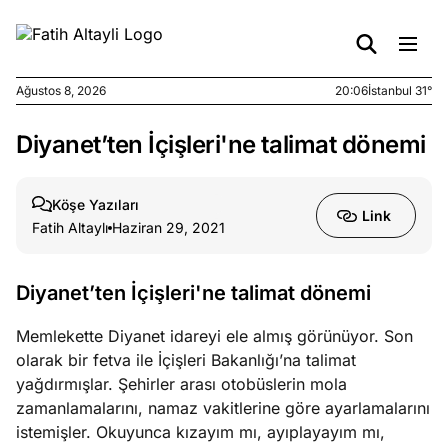
Ağustos 8, 2026
20:06
İstanbul 31°
Diyanet’ten İçişleri'ne talimat dönemi
e
Ağustos
ları
6, 2026
le yasalar
Köşe Yazıları
Link
eranduma
Fatih Altaylı
Haziran 29, 2021
mez
Diyanet’ten İçişleri'ne talimat dönemi
e
Ağustos
ları
5, 2026
Memlekette Diyanet idareyi ele almış görünüyor. Son
nca stok
olarak bir fetva ile İçişleri Bakanlığı’na talimat
sı caiz
yağdırmışlar. Şehirler arası otobüslerin mola
ir!
zamanlamalarını, namaz vakitlerine göre ayarlamalarını
istemişler. Okuyunca kızayım mı, ayıplayayım mı,
e
Ağustos