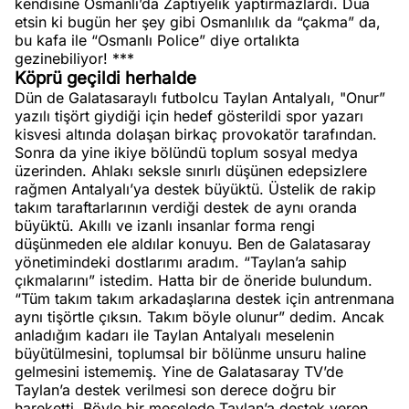
kendisine Osmanlı’da Zaptiyelik yaptırmazlardı. Dua
etsin ki bugün her şey gibi Osmanlılık da “çakma” da,
bu kafa ile “Osmanlı Police” diye ortalıkta
gezinebiliyor! ***
Köprü geçildi herhalde
Dün de Galatasaraylı futbolcu Taylan Antalyalı, "Onur”
yazılı tişört giydiği için hedef gösterildi spor yazarı
kisvesi altında dolaşan birkaç provokatör tarafından.
Sonra da yine ikiye bölündü toplum sosyal medya
üzerinden. Ahlakı seksle sınırlı düşünen edepsizlere
rağmen Antalyalı’ya destek büyüktü. Üstelik de rakip
takım taraftarlarının verdiği destek de aynı oranda
büyüktü. Akıllı ve izanlı insanlar forma rengi
düşünmeden ele aldılar konuyu. Ben de Galatasaray
yönetimindeki dostlarımı aradım. “Taylan’a sahip
çıkmalarını” istedim. Hatta bir de öneride bulundum.
“Tüm takım takım arkadaşlarına destek için antrenmana
aynı tişörtle çıksın. Takım böyle olunur” dedim. Ancak
anladığım kadarı ile Taylan Antalyalı meselenin
büyütülmesini, toplumsal bir bölünme unsuru haline
gelmesini istememiş. Yine de Galatasaray TV’de
Taylan’a destek verilmesi son derece doğru bir
hareketti. Böyle bir meselede Taylan’a destek veren