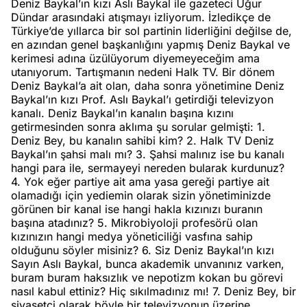
Deniz Baykal’ın kızı Aslı Baykal ile gazeteci Uğur
Dündar arasındaki atışmayı izliyorum. İzledikçe de
Türkiye’de yıllarca bir sol partinin liderliğini değilse de,
en azından genel başkanlığını yapmış Deniz Baykal ve
kerimesi adına üzülüyorum diyemeyeceğim ama
utanıyorum. Tartışmanın nedeni Halk TV. Bir dönem
Deniz Baykal’a ait olan, daha sonra yönetimine Deniz
Baykal’ın kızı Prof. Aslı Baykal’ı getirdiği televizyon
kanalı. Deniz Baykal’ın kanalın başına kızını
getirmesinden sonra aklıma şu sorular gelmişti: 1.
Deniz Bey, bu kanalın sahibi kim? 2. Halk TV Deniz
Baykal’ın şahsi malı mı? 3. Şahsi malınız ise bu kanalı
hangi para ile, sermayeyi nereden bularak kurdunuz?
4. Yok eğer partiye ait ama yasa gereği partiye ait
olamadığı için yediemin olarak sizin yönetiminizde
görünen bir kanal ise hangi hakla kızınızı buranın
başına atadınız? 5. Mikrobiyoloji profesörü olan
kızınızın hangi medya yöneticiliği vasfına sahip
olduğunu söyler misiniz? 6. Siz Deniz Baykal’ın kızı
Sayın Aslı Baykal, bunca akademik unvanınız varken,
buram buram haksızlık ve nepotizm kokan bu görevi
nasıl kabul ettiniz? Hiç sıkılmadınız mı! 7. Deniz Bey, bir
siyasetçi olarak böyle bir televizyonun üzerine