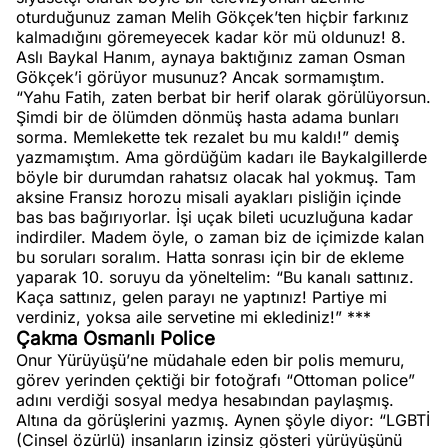
oturduğunuz zaman Melih Gökçek’ten hiçbir farkınız
kalmadığını göremeyecek kadar kör mü oldunuz! 8.
Aslı Baykal Hanım, aynaya baktığınız zaman Osman
Gökçek’i görüyor musunuz? Ancak sormamıştım.
“Yahu Fatih, zaten berbat bir herif olarak görülüyorsun.
Şimdi bir de ölümden dönmüş hasta adama bunları
sorma. Memlekette tek rezalet bu mu kaldı!” demiş
yazmamıştım. Ama gördüğüm kadarı ile Baykalgillerde
böyle bir durumdan rahatsız olacak hal yokmuş. Tam
aksine Fransız horozu misali ayakları pisliğin içinde
bas bas bağırıyorlar. İşi uçak bileti ucuzluğuna kadar
indirdiler. Madem öyle, o zaman biz de içimizde kalan
bu soruları soralım. Hatta sonrası için bir de ekleme
yaparak 10. soruyu da yöneltelim: “Bu kanalı sattınız.
Kaça sattınız, gelen parayı ne yaptınız! Partiye mi
verdiniz, yoksa aile servetine mi eklediniz!” ***
Çakma Osmanlı Police
Onur Yürüyüşü’ne müdahale eden bir polis memuru,
görev yerinden çektiği bir fotoğrafı “Ottoman police”
adını verdiği sosyal medya hesabından paylaşmış.
Altına da görüşlerini yazmış. Aynen şöyle diyor: “LGBTİ
(Cinsel özürlü) insanların izinsiz gösteri yürüyüşünü