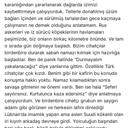
karanlığından yararlanarak dağlarda izimizi
kaybettirmeye çalışıyorduk. Tellerle donatılmış üzüm
bağları içinden ve sürülmüş tarlalardan gece kaçmaya
çalışmanın ne demek olduğunu anlatamam. Rus
askerleri ve iz sürücü köpeklerinin havlamaları
peşimizde, biz onların birkaç kilometre önünde. Ve tam
o sırada gün doğmaya başladı. Bizim cihatçılar
birdenbire durarak sabah namazı kılmak için hazırlığa
başladılar. Ben de panik halinde “Durmayalım
yakalanacağız” diye yanlarına gittim. Özellikle Türk
cihatçılar çok kızdı. Benim gibi bir kafirin bu konuda
konuşma hakkı yoktu. Namaz kılamadıktan sonra
savaşa gitmenin ne önemi vardı. Ben ise hala “Seferi
sayılırsınız. Kurtulunca kaza edersiniz” diye anlatmaya
çalışıyordum. Ve birdenbire cihatçı grubun en saygın
adamı gibi görünen ve herkesin lafını dinlediği
Lübnan’da imamlık yapan ama aslen Suudi kökenli olan
iri kıyım arkadaş devreye girdi. Yolculuğun başından