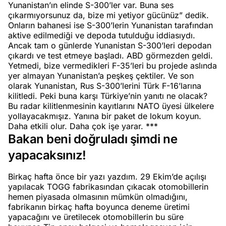
Yunanistan’ın elinde S-300’ler var. Buna ses
çıkarmıyorsunuz da, bize mi yetiyor gücünüz” dedik.
Onların bahanesi ise S-300’lerin Yunanistan tarafından
aktive edilmediği ve depoda tutulduğu iddiasıydı.
Ancak tam o günlerde Yunanistan S-300’leri depodan
çıkardı ve test etmeye başladı. ABD görmezden geldi.
Yetmedi, bize vermedikleri F-35’leri bu projede aslında
yer almayan Yunanistan’a peşkeş çektiler. Ve son
olarak Yunanistan, Rus S-300’lerini Türk F-16’larına
kilitledi. Peki buna karşı Türkiye’nin yanıtı ne olacak?
Bu radar kilitlenmesinin kayıtlarını NATO üyesi ülkelere
yollayacakmışız. Yanına bir paket de lokum koyun.
Daha etkili olur. Daha çok işe yarar. ***
Bakan beni doğruladı şimdi ne
yapacaksınız!
Birkaç hafta önce bir yazı yazdım. 29 Ekim’de açılışı
yapılacak TOGG fabrikasından çıkacak otomobillerin
hemen piyasada olmasının mümkün olmadığını,
fabrikanın birkaç hafta boyunca deneme üretimi
yapacağını ve üretilecek otomobillerin bu süre