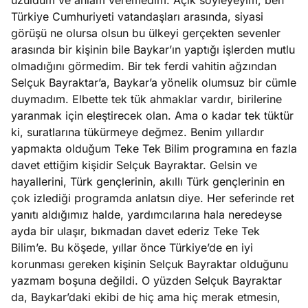
üzüldüm ve anlam veremedim. Açık söyleyeyim, ben
Türkiye Cumhuriyeti vatandaşları arasında, siyasi
görüşü ne olursa olsun bu ülkeyi gerçekten sevenler
arasında bir kişinin bile Baykar’ın yaptığı işlerden mutlu
olmadığını görmedim. Bir tek ferdi vahitin ağzından
Selçuk Bayraktar’a, Baykar’a yönelik olumsuz bir cümle
duymadım. Elbette tek tük ahmaklar vardır, birilerine
yaranmak için eleştirecek olan. Ama o kadar tek tüktür
ki, suratlarına tükürmeye değmez. Benim yıllardır
yapmakta olduğum Teke Tek Bilim programına en fazla
davet ettiğim kişidir Selçuk Bayraktar. Gelsin ve
hayallerini, Türk gençlerinin, akıllı Türk gençlerinin en
çok izlediği programda anlatsın diye. Her seferinde ret
yanıtı aldığımız halde, yardımcılarına hala neredeyse
ayda bir ulaşır, bıkmadan davet ederiz Teke Tek
Bilim’e. Bu köşede, yıllar önce Türkiye’de en iyi
korunması gereken kişinin Selçuk Bayraktar olduğunu
yazmam boşuna değildi. O yüzden Selçuk Bayraktar
da, Baykar’daki ekibi de hiç ama hiç merak etmesin,