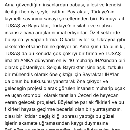
e
Ama güvendiğim insanlardan babası, ailesi ve kendisi
Ağustos
ları
5, 2026
ile ilgili hep iyi şeyler işittim. Bayraktar, Türkiye’nin
nca stok
kıymetli savunma sanayi şirketlerinden biri. Kamuya ait
Köşe
Spor
Otomob
sı caiz
TUSAŞ ve Bayraktar, Türkiye’nin silahlı ve silahsız
Yazıları
Yazıları
Yazıları
ir!
insansız hava araçlarını imal ediyorlar. Özel sektörde
bu işi en iyi yapan firma. O kadar iyiler ki, Ukrayna gibi
ülkelerde efsane haline geliyorlar. Ama şunu da bilin ki,
TUSAŞ da bu konuda çok çok iyi bir firma ve TUSAŞ
imalatı ANKA dünyanın en iyi 10 muharip İHA’sından biri
olarak gösteriliyor. Selçuk Bayraktar işine aşık, tutkulu
bir mühendis olarak öne çıktığı için Bayraktar İHA’lar
da onun bu tutkusunu yansıtarak öne çıkıyor ve
geleceğin projesi olarak görülen insansız muharip uçak
ve uçan otomobil olarak tanıtılan Cezeri de heyecan
veren gelecek projeleri. Böylesine parlak fikirleri ve bu
fikirleri hayata geçirme becerisi olan bir yurttaşımızın,
olası bir iktidar değişikliği sonrası yaptığı bu güzel
işlerin akamete uğramasından kaygı duymasına