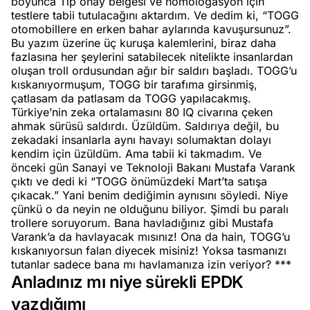
boyunca Tip onay belgesi ve homologasyon için
testlere tabii tutulacağını aktardım. Ve dedim ki, “TOGG
otomobillere en erken bahar aylarında kavuşursunuz”.
Bu yazım üzerine üç kuruşa kalemlerini, biraz daha
fazlasına her şeylerini satabilecek nitelikte insanlardan
oluşan troll ordusundan ağır bir saldırı başladı. TOGG’u
kıskanıyormuşum, TOGG bir tarafıma girsinmiş,
çatlasam da patlasam da TOGG yapılacakmış.
Türkiye’nin zeka ortalamasını 80 IQ civarına çeken
ahmak sürüsü saldırdı. Üzüldüm. Saldırıya değil, bu
zekadaki insanlarla aynı havayı solumaktan dolayı
kendim için üzüldüm. Ama tabii ki takmadım. Ve
önceki gün Sanayi ve Teknoloji Bakanı Mustafa Varank
çıktı ve dedi ki “TOGG önümüzdeki Mart’ta satışa
çıkacak.” Yani benim dediğimin aynısını söyledi. Niye
çünkü o da neyin ne olduğunu biliyor. Şimdi bu paralı
trollere soruyorum. Bana havladığınız gibi Mustafa
Varank’a da havlayacak mısınız! Ona da hain, TOGG’u
kıskanıyorsun falan diyecek misiniz! Yoksa tasmanızı
tutanlar sadece bana mı havlamanıza izin veriyor? ***
Anladınız mı niye sürekli EPDK
yazdığımı