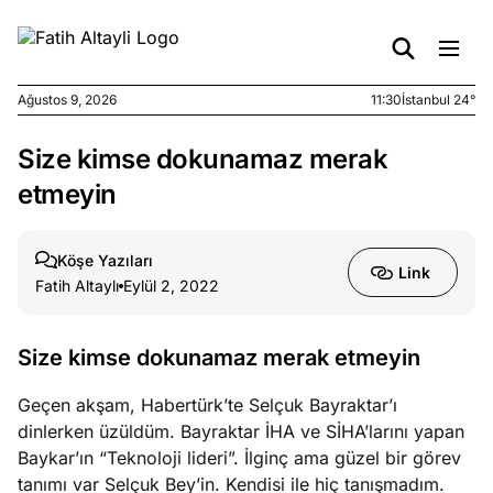
Ağustos 9, 2026
11:30
İstanbul 24°
Size kimse dokunamaz merak
e
Ağustos
ları
7, 2026
etmeyin
yanın kirli
cirinde
Köşe Yazıları
a kimler
Link
Fatih Altaylı
Eylül 2, 2022
?
e
Ağustos
Size kimse dokunamaz merak etmeyin
ları
6, 2026
le yasalar
Geçen akşam, Habertürk’te Selçuk Bayraktar’ı
eranduma
dinlerken üzüldüm. Bayraktar İHA ve SİHA’larını yapan
mez
Baykar’ın “Teknoloji lideri”. İlginç ama güzel bir görev
tanımı var Selçuk Bey’in. Kendisi ile hiç tanışmadım.