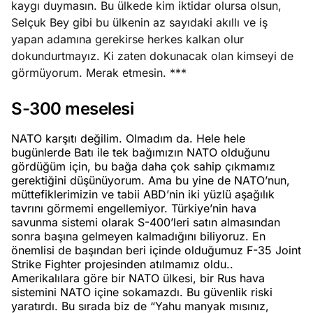
kaygı duymasın. Bu ülkede kim iktidar olursa olsun,
Selçuk Bey gibi bu ülkenin az sayıdaki akıllı ve iş
yapan adamına gerekirse herkes kalkan olur
dokundurtmayız. Ki zaten dokunacak olan kimseyi de
görmüyorum. Merak etmesin. ***
S-300 meselesi
NATO karşıtı değilim. Olmadım da. Hele hele
bugünlerde Batı ile tek bağımızın NATO olduğunu
gördüğüm için, bu bağa daha çok sahip çıkmamız
gerektiğini düşünüyorum. Ama bu yine de NATO’nun,
müttefiklerimizin ve tabii ABD’nin iki yüzlü aşağılık
tavrını görmemi engellemiyor. Türkiye’nin hava
savunma sistemi olarak S-400’leri satın almasından
sonra başına gelmeyen kalmadığını biliyoruz. En
önemlisi de başından beri içinde olduğumuz F-35 Joint
Strike Fighter projesinden atılmamız oldu..
Amerikalılara göre bir NATO ülkesi, bir Rus hava
sistemini NATO içine sokamazdı. Bu güvenlik riski
yaratırdı. Bu sırada biz de “Yahu manyak mısınız,