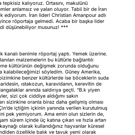
ya tepkisiz kalıyoruz. Ortasını, makulünü
ler anlamsız ve yalan oluyor. Tabii bir de İran
 ediyorum. İran lideri Christian Amanpour adlı
eyince röportaja gelmedi. Acaba bir başka lider
irdi düşünebiliyor musunuz! ***
k kanalı benimle röportaj yaptı. Yemek üzerine.
anılan malzemelerin bu kültürle bağlantılı
 yeme kültürünün değişmek zorunda olduğunu
da kalabileceğimizi söyledim. Güney Amerika,
izimkine benzer kültürlerde ise böceklerin suda
ridesin, ıstakozun, karavidanın, kerevitin de
angalaklar anında saldırıya geçti. “B.k yiyen
er, sizi çok ciddiye aldığımı sakın
rı sizinkine oranla biraz daha gelişmiş olması
n’de içtiğim içkinin yanında verilen kurutulmuş
ini pek yemiyorum. Ama emin olun sizlerin de,
m sürem içinde üç katına çıkan ve hızla artan
aynağı olarak kullandığınız hayvanlar küresel
mdiden özellikle balık ve tavuk yemi olarak