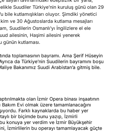
içe sayan tavırlarındaki edepsizlik bir yana,
likle Suudiler Türkiye’nin kuruluş günü olan 29
 bile kutlamışlıkları oluyor. Şimdiki yönetici
kim ve 30 Ağustoslarda kutlama mesajları
am, Suudilerin Osmanlı’yı İngilizlere el ele
ud ailesinin, Haşimi ailesini yenerek
u günün kutlaması.
altında toplamasının bayramı. Ama Şerif Hüseyin
 Ayrıca da Türkiye’nin Suudilerin bayramını boşu
liye Bakanımız Suudi Arabistan’a gitmiş bile.
aptırılmakta olan İzmir Opera binası inşaatının
şlı Bakım Evi olmak üzere tamamlanacağını
şıyordu. Farklı kaynaklarda bu haber yer
taylı bir biçimde bunu yazıp, İzmirli
a bu konuya yer verdim ve İzmir Büyükşehir
ni, İzmirlilerin bu operayı tamamlayacak güçte