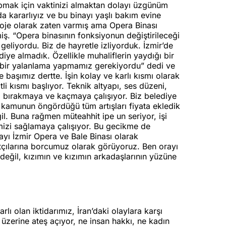
apmak için vaktinizi almaktan dolayı üzgünüm
 kararlıyız ve bu binayı yaşlı bakım evine
proje olarak zaten varmış ama Opera Binası
iş. “Opera binasının fonksiyonun değiştirileceği
 geliyordu. Biz de hayretle izliyorduk. İzmir’de
ye almadık. Özellikle muhaliflerin yaydığı bir
e bir yalanlama yapmamız gerekiyordu” dedi ve
 başımız dertte. İşin kolay ve karlı kısmı olarak
i kısmı başlıyor. Teknik altyapı, ses düzeni,
şi bırakmaya ve kaçmaya çalışıyor. Biz belediye
 kamunun öngördüğü tüm artışları fiyata ekledik
. Buna rağmen müteahhit ipe un seriyor, işi
mizi sağlamaya çalışıyor. Bu gecikme de
nayı İzmir Opera ve Bale Binası olarak
tçılarına borcumuz olarak görüyoruz. Ben orayı
eğil, kızımın ve kızımın arkadaşlarının yüzüne
lı olan iktidarımız, İran’daki olaylara karşı
n üzerine ateş açıyor, ne insan hakkı, ne kadın