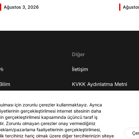
Giriş 01:58 Butlan kararı 05:58 Butlan kararı kimin
Giriş 02
Ağustos 3, 2026
Ağusto
meselesi? 11:32 Kılıçdaroğlu bu günlerin sinyalini
geldiğin
vermiş miydi? 17:16 Halktan böyle bir destek
büründü
bekliyor muydu? 25:40 CHP'den ayrılma kararı
Doğan'nı
30:09 AK Parti'ye geçişlerin duracağının garantisi
neler ka
var mı? 48:12 Cemil Tugay kalacak mı? 50:13
sonra Fa
CHP'de Özgür Özel'e yakın isimler kaldı mı? 52:50
Oyuncula
Yargıtay kararından eminken neden partiden
Diğer
mi? 22:2
ayrıldı? 56:53 İttifak arayışı olacak mı? 1:01:43
ailesi va
lı
Seçim güvenliğini nasıl sağlayacak? 1:06:25 Ekrem
İletişim
etkiliyo
İmamoğlu merkezli bir parti kuruldu? 1:10:03
eğitimi 
Bilim
Özgür Özel'in fezlekeleri ve dokunulmazlığın
KVKK Aydınlatma Metni
serüveni
kalkma ihtimali 1:14:38 Anket sonuçlarına nasıl
mühendis
Sanat
bakıyor? 1:18:30 Terörsüz Türkiye süreci 1:25:48
Site Kuralları
mu? 37:2
nulması için zorunlu çerezler kullanmaktayız. Ayrıca
ASELSAN'ın özelleştirilmesi 1:26:59 Medyadaki
38:55 Ur
yetlerinin gerçekleştirilmesi internet sitesinin daha
gör
operasyonlar 1:34:19 Bağışların sürmesi için
Yaşadığı
zinin gerçekleştirilmesi kapsamında üçüncü taraf iş
çağrısı olacak mı? 1:41:40 Muhalif medyayla
hayatını
edir. Zorunlu olmayan çerezler onay vermediğiniz
parasal ilişkileri var mı? 1:53:56 Abdest alırken
oyunculu
 reklam/pazarlama faaliyetlerinin gerçekleştirilmesi,
Çer
ilik tercihiniz hariç olmak üzere diğer tercihlerinizin siteye
yayınlanan fotoğrafı hakkında ne düşünüyor?
Dizide b