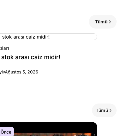
Tümü
ıları
stok arası caiz midir!
ylı
Ağustos 5, 2026
Tümü
 Önce