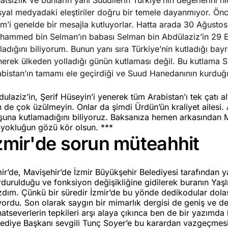
atsızlık ve bunların yani Suudilerin Türkiye’nin değerlerini h
yal medyadaki eleştiriler doğru bir temele dayanmıyor. Önce
m’i genelde bir mesajla kutluyorlar. Hatta arada 30 Ağustos’u
hammed bin Selman’ın babası Selman bin Abdülaziz’in 29 E
ladığını biliyorum. Bunun yanı sıra Türkiye’nin kutladığı bayr
erek ülkeden yolladığı günün kutlaması değil. Bu kutlama Su
abistan’ın tamamı ele geçirdiği ve Suud Hanedanının kurduğ
ulaziz’in, Şerif Hüseyin’i yenerek tüm Arabistan’ı tek çatı 
n de çok üzülmeyin. Onlar da şimdi Ürdün’ün kraliyet ailesi.
şuna kutlamadığını biliyoruz. Baksanıza hemen arkasından Ma
 yokluğun gözü kör olsun. ***
zmir'de sorun müteahhit
ir’de, Mavişehir’de İzmir Büyükşehir Belediyesi tarafından y
rdurulduğu ve fonksiyon değişikliğine gidilerek buranın Ya
zdım. Çünkü bir süredir İzmir’de bu yönde dedikodular dola
yordu. Son olarak saygın bir mimarlık dergisi de geniş ve de
atseverlerin tepkileri arşı alaya çıkınca ben de bir yazımd
lediye Başkanı sevgili Tunç Soyer’e bu karardan vazgeçmesi