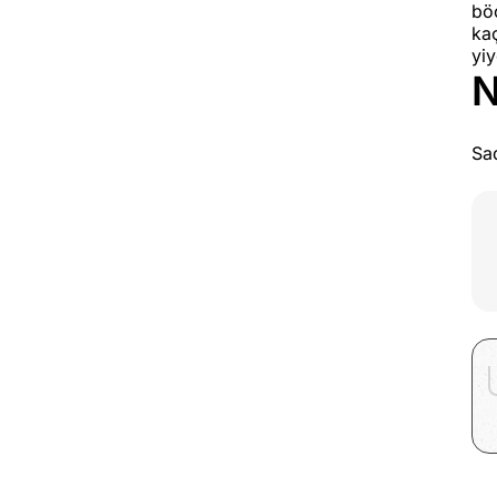
böc
kaç
yiy
N
Sad