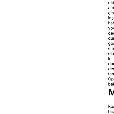
old
am
çev
inş
hab
yoğ
de
dur
gör
ele
ol
ki
du
ded
ta
Op
ba
M
Kom
bir