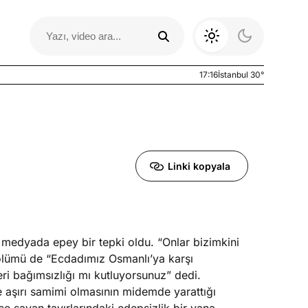
17:16
İstanbul 30°
Linki kopyala
l medyada epey bir tepki oldu. “Onlar bizimkini
Otomobil Yazıları
bölümü de “Ecdadımız Osmanlı’ya karşı
leri bağımsızlığı mı kutluyorsunuz” dedi.
bire aşırı samimi olmasının midemde yarattığı