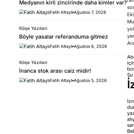
rah
Medyanın kirli zincirinde daha kimler var?
sos
Fatih Altaylı
Ağustos 7, 2026
Eki
Mu
Köşe Yazıları
yol
yen
Böyle yasalar referanduma gitmez
Ar
Fatih Altaylı
Ağustos 6, 2026
Abd
Köşe Yazıları
içi
bo
İnanca stok arası caiz midir!
Şu
Fatih Altaylı
Ağustos 5, 2026
İ
İzm
du
ya
alı
san
Be