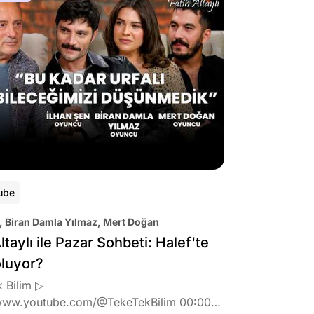
ube
, Biran Damla Yılmaz, Mert Doğan
ltaylı ile Pazar Sohbeti: Halef'te
oluyor?
 Bilim ▷
www.youtube.com/@TekeTekBilim 00:00