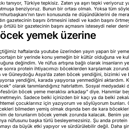
kı tanıyor, Türkiye tepkisiz. Zaten ya aşırı tepki veriyoruz 
tmuşa benziyoruz. Bunun bir ortası olmalı. Yoksa tüm söylem
mhurbaşkanı’nın tavrı konusunda ne düşündüklerini de merak
ın gazetecinin başını örtmesini istedi ve kadın başını örtm
ı örtülü bir gazetecinin başını açmasını isteseydi neler den
öcek yemek üzerine
çtiğimiz haftalarda youtube üzerinden yayın yapan bir yeme
ortajın bir yerinde konu yemeğin bir kültür olduğuna ve kull
duğuna değindim. Ve nüfus artışına bağlı olarak insanların
re sonra protein ihtiyacımızı böceklerden karşılamak zorun
n ve Güneydoğu Asya’da zaten böcek yendiğini, bizimki ve b
ıyorsa yendiğini, karada yaşıyorsa yenmediğini aktardım. Ka
cek” olarak tanımlandığınız hatırlattım. Sosyal medyadaki d
fesörün böcek yeme meraklısı arkadaşı” diye. Hanımlar beyl
netmeyin. Sadece belki içinizden bir kaçı ya da belki zekala
temel çocuklarınız için yazıyorum ve söylüyorum bunları. Çi
cekleri bilmeden yemiş olmak dışında ben de kara böcekler
nim de torunlarım böcek yemek zorunda kalacak. Benim yaşa
nya nüfusunu başka türlü besleyemezsiniz. Şu anda protein k
nmayı da büyük etki yapıyor ve sürdürülebilir değil. Daha şi