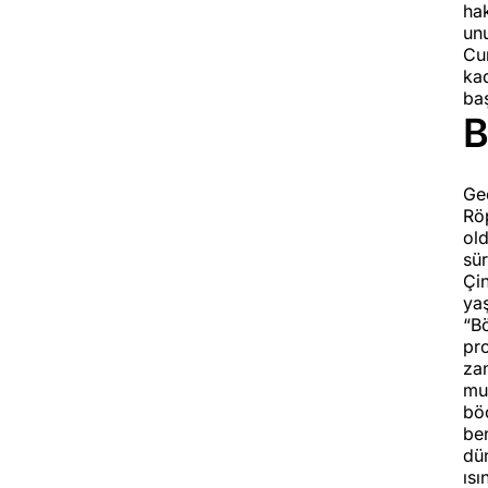
hak
unu
Cu
kad
baş
B
Ge
Röp
ol
sü
Çi
yaş
“Bö
pro
zan
muh
bö
be
dü
ısı