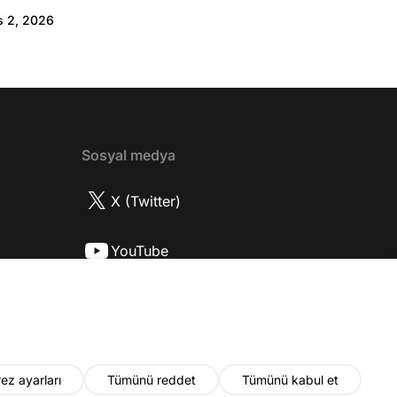
:46 Biran Damla Yılmaz dizi teklifi
s 2, 2026
de neler hissetti? 05:41 Oynadığı role nasıl
? 08:06 Mert Doğan nereli? 09:21 Mert
 rolü ve şivesi 11:21 Oynadığı karaktere
ttı? 17:52 İlhan Şen, ayakkabı eleştirisinden
tih Altaylı'ya gıcık oldu mu? 19:15
r Urfa'yı sevdi mi? 20:40 Urfa'yı gezdiler
2 Biran Damla Yılmaz nereli, nasıl bir
Sosyal medya
r? 26:57 Şehirdışı diziler özel hayatlarını
r mu? 30:18 Mert Doğan'ın oyunculuk
X (Twitter)
nasıl? 33:52 İlhan Şen'in oyunculuk
 nasıl başladı? 35:47 Aziz Yıldırım
YouTube
 olduğu için mühendisliği seçtiği doğru
2 Best Model yarışmasına neden katıldı?
Instagram
fa'da nasıl fit kalmayı başarıyor? 41:28
 ilin dışında çalışmak İlhan Şen'in özel
 etkiliyor mu? 44:53 Yurt dışında
k yapma fikrine nasıl bakıyorlar? 48:03
ez ayarları
Tümünü reddet
Tümünü kabul et
u yıl neler olacak? 48:19 Gelecekte başka