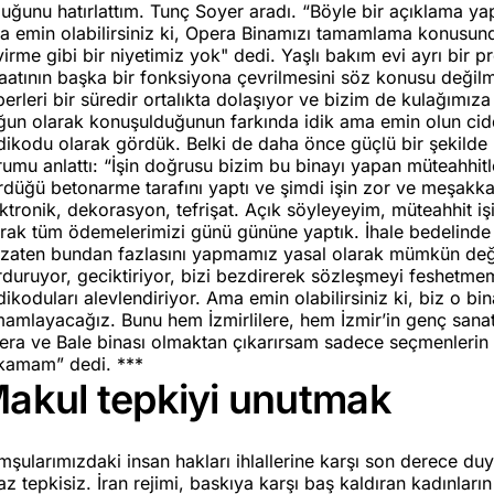
uğunu hatırlattım. Tunç Soyer aradı. “Böyle bir açıklama y
a emin olabilirsiniz ki, Opera Binamızı tamamlama konusunda
irme gibi bir niyetimiz yok" dedi. Yaşlı bakım evi ayrı bir 
aatının başka bir fonksiyona çevrilmesini söz konusu değilm
erleri bir süredir ortalıkta dolaşıyor ve bizim de kulağımıza
un olarak konuşulduğunun farkında idik ama emin olun ciddi
dikodu olarak gördük. Belki de daha önce güçlü bir şekild
umu anlattı: “İşin doğrusu bizim bu binayı yapan müteahhitle
düğü betonarme tarafını yaptı ve şimdi işin zor ve meşakkatl
ktronik, dekorasyon, tefrişat. Açık söyleyeyim, müteahhit i
arak tüm ödemelerimizi günü gününe yaptık. İhale bedelinde
, zaten bundan fazlasını yapmamız yasal olarak mümkün değil
rduruyor, geciktiriyor, bizi bezdirerek sözleşmeyi feshetme
ikoduları alevlendiriyor. Ama emin olabilirsiniz ki, biz o bi
mamlayacağız. Bunu hem İzmirlilere, hem İzmir’in genç sana
era ve Bale binası olmaktan çıkarırsam sadece seçmenlerin d
kamam” dedi. ***
akul tepkiyi unutmak
şularımızdaki insan hakları ihlallerine karşı son derece duyar
az tepkisiz. İran rejimi, baskıya karşı baş kaldıran kadınları