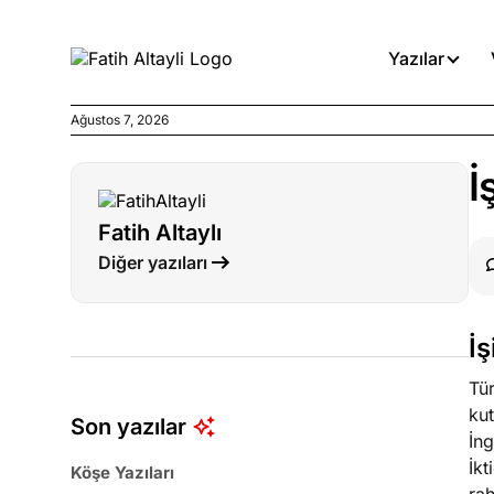
Yazılar
Ağustos 7, 2026
Köşe Yazıları
İ
Medyanın kirli zincirinde dah
Fatih Altaylı
Köşe Yazıları
Diğer yazıları
Böyle yasalar referanduma g
Köşe Yazıları
İ
İnanca stok arası caiz midir!
Tür
ku
Son yazılar
İng
İkt
Köşe Yazıları