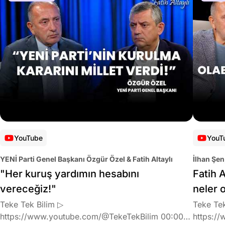
YouTube
YouT
YENİ Parti Genel Başkanı Özgür Özel & Fatih Altaylı
İlhan Şen
"Her kuruş yardımın hesabını
Fatih A
vereceğiz!"
neler 
Teke Tek Bilim ▷
Teke Tek
https://www.youtube.com/@TekeTekBilim 00:00
https://