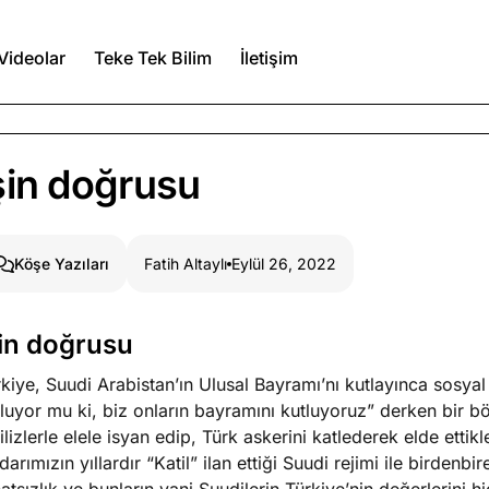
Videolar
Teke Tek Bilim
İletişim
Ağustos 7, 2026
şin doğrusu
a kimler var?
Ağustos 6, 2026
Fatih Altaylı
Eylül 26, 2022
Köşe Yazıları
itmez
Ağustos 5, 2026
şin doğrusu
kiye, Suudi Arabistan’ın Ulusal Bayramı’nı kutlayınca sosya
Köşe Yazıları
Spor Yazıları
tluyor mu ki, biz onların bayramını kutluyoruz” derken bir 
ilizlerle elele isyan edip, Türk askerini katlederek elde ettik
idarımızın yıllardır “Katil” ilan ettiği Suudi rejimi ile birden