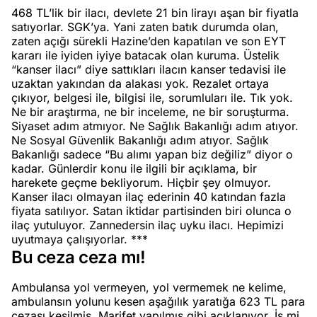
468 TL’lik bir ilacı, devlete 21 bin lirayı aşan bir fiyatla
satıyorlar. SGK’ya. Yani zaten batık durumda olan,
zaten açığı sürekli Hazine’den kapatılan ve son EYT
kararı ile iyiden iyiye batacak olan kuruma. Üstelik
“kanser ilacı” diye sattıkları ilacın kanser tedavisi ile
uzaktan yakından da alakası yok. Rezalet ortaya
çıkıyor, belgesi ile, bilgisi ile, sorumluları ile. Tık yok.
Ne bir araştırma, ne bir inceleme, ne bir soruşturma.
Siyaset adım atmıyor. Ne Sağlık Bakanlığı adım atıyor.
Ne Sosyal Güvenlik Bakanlığı adım atıyor. Sağlık
Bakanlığı sadece “Bu alımı yapan biz değiliz” diyor o
kadar. Günlerdir konu ile ilgili bir açıklama, bir
harekete geçme bekliyorum. Hiçbir şey olmuyor.
Kanser ilacı olmayan ilaç ederinin 40 katından fazla
fiyata satılıyor. Satan iktidar partisinden biri olunca o
ilaç yutuluyor. Zannedersin ilaç uyku ilacı. Hepimizi
uyutmaya çalışıyorlar. ***
Bu ceza ceza mı!
Ambulansa yol vermeyen, yol vermemek ne kelime,
ambulansın yolunu kesen aşağılık yaratığa 623 TL para
cezası kesilmiş. Marifet yapılmış gibi açıklanıyor. İş mi