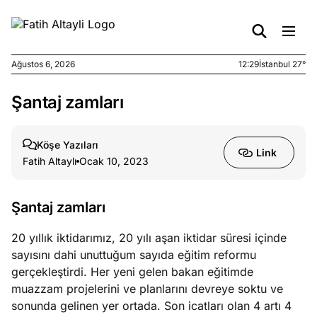
Ağustos 6, 2026
12:29
İstanbul 27°
Şantaj zamları
e
Ağustos
ları
3, 2026
aması
Köşe Yazıları
Link
eken yerde
Fatih Altaylı
Ocak 10, 2023
n şeye ne
rdi!
Şantaj zamları
e
Temmuz
20 yıllık iktidarımız, 20 yılı aşan iktidar süresi içinde
ları
31, 2026
sayısını dahi unuttuğum sayıda eğitim reformu
met
gerçekleştirdi. Her yeni gelen bakan eğitimde
utoğlu ve
muazzam projelerini ve planlarını devreye soktu ve
bükey
sonunda gelinen yer ortada. Son icatları olan 4 artı 4
asının