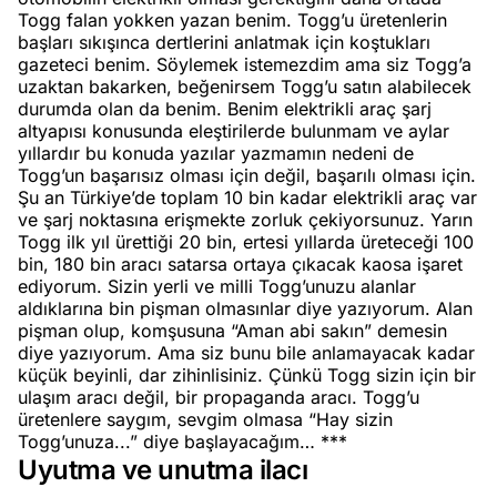
Togg falan yokken yazan benim. Togg’u üretenlerin
başları sıkışınca dertlerini anlatmak için koştukları
gazeteci benim. Söylemek istemezdim ama siz Togg’a
uzaktan bakarken, beğenirsem Togg’u satın alabilecek
durumda olan da benim. Benim elektrikli araç şarj
altyapısı konusunda eleştirilerde bulunmam ve aylar
yıllardır bu konuda yazılar yazmamın nedeni de
Togg’un başarısız olması için değil, başarılı olması için.
Şu an Türkiye’de toplam 10 bin kadar elektrikli araç var
ve şarj noktasına erişmekte zorluk çekiyorsunuz. Yarın
Togg ilk yıl ürettiği 20 bin, ertesi yıllarda üreteceği 100
bin, 180 bin aracı satarsa ortaya çıkacak kaosa işaret
ediyorum. Sizin yerli ve milli Togg’unuzu alanlar
aldıklarına bin pişman olmasınlar diye yazıyorum. Alan
pişman olup, komşusuna “Aman abi sakın” demesin
diye yazıyorum. Ama siz bunu bile anlamayacak kadar
küçük beyinli, dar zihinlisiniz. Çünkü Togg sizin için bir
ulaşım aracı değil, bir propaganda aracı. Togg’u
üretenlere saygım, sevgim olmasa “Hay sizin
Togg’unuza...” diye başlayacağım… ***
Uyutma ve unutma ilacı