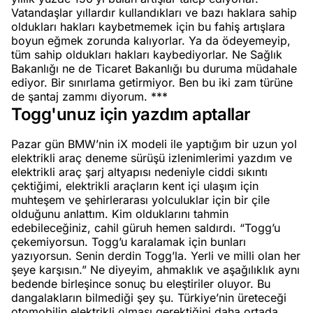
Vatandaşlar yıllardır kullandıkları ve bazı haklara sahip
oldukları hakları kaybetmemek için bu fahiş artışlara
boyun eğmek zorunda kalıyorlar. Ya da ödeyemeyip,
tüm sahip oldukları hakları kaybediyorlar. Ne Sağlık
Bakanlığı ne de Ticaret Bakanlığı bu duruma müdahale
ediyor. Bir sınırlama getirmiyor. Ben bu iki zam türüne
de şantaj zammı diyorum. ***
Togg'unuz için yazdım aptallar
Pazar gün BMW’nin iX modeli ile yaptığım bir uzun yol
elektrikli araç deneme sürüşü izlenimlerimi yazdım ve
elektrikli araç şarj altyapısı nedeniyle ciddi sıkıntı
çektiğimi, elektrikli araçların kent içi ulaşım için
muhteşem ve şehirlerarası yolculuklar için bir çile
olduğunu anlattım. Kim olduklarını tahmin
edebileceğiniz, cahil güruh hemen saldırdı. “Togg’u
çekemiyorsun. Togg’u karalamak için bunları
yazıyorsun. Senin derdin Togg’la. Yerli ve milli olan her
şeye karşısın.” Ne diyeyim, ahmaklık ve aşağılıklık aynı
bedende birleşince sonuç bu eleştiriler oluyor. Bu
dangalakların bilmediği şey şu. Türkiye’nin üreteceği
otomobilin elektrikli olması gerektiğini daha ortada