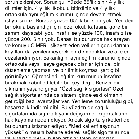
sorun ekleniyor. Sorun şu. Yüzde 65’lik sınır 4 yıllık
dilimler için. 4 yıllık ilkokulu bitirdiniz ve 4 yıllık
ortaokula aynı eğitim kurumu içinde devam etmek
istiyorsunuz. Burada yüzde 65’lik bir sınır yok. Yeniden
bir okula başlandığı için, özel okul, kafasına göre bir
zammı dayatabiliyor. İnsaflı ise yüzde 100, insafsız ise
yüzde 200. Sınır yok. Dahası bu durumda hak arayan
ve konuyu CİMER’i şikayet eden velilerin çocuklarının
kayıtları da yenilenmeyerek bir de çocuklar ve aileler
cezalandırılıyor. Bakanlığın, aynı eğitim kurumu içinde
ortaokula veya liseye geçecek olanlar için de, bir
düzenleme yapması ve bir limit koyması şart gibi
görünüyor. Öğrencileri, eğitim kurumunun insafına
bırakmak kabul edilebilir bir şey değil. Benzer bir
sıkıntının yaşandığı yer “Özel sağlık sigortası” Özel
sağlık sigortalarında da sistem içinde eski olmanın
getirdiği bazı avantajlar var. Yenileme zorunluluğu gibi,
hasarsızlık indirimi gibi. Bu yüzden de sağlık
sigortalarında sigortalayanı değiştirmek sigortalıların
hak kaybına neden oluyor. Ancak sigorta şirketleri de
bu durumu istismar ediyor. “Medikal enflasyonun
yüksek” olmasını bahane ederek sağlık sigortalarında
yıllık yüzde 150’yi bulan artışlar talep ediyorlar.