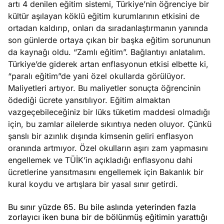
artı 4 denilen eğitim sistemi, Türkiye’nin öğrenciye bir
ası
kültür aşılayan köklü eğitim kurumlarının etkisini de
ortadan kaldırıp, onları da sıradanlaştırmanın yanında
Temmuz
e
son günlerde ortaya çıkan bir başka eğitim sorununun
30,
ları
da kaynağı oldu. “Zamlı eğitim”. Bağlantıyı anlatalım.
2026
Köşe
Spor
Otomob
ba Ocağı”
Türkiye’de giderek artan enflasyonun etkisi elbette ki,
Yazıları
Yazıları
Yazıları
aye
“paralı eğitim”de yani özel okullarda görülüyor.
Maliyetleri artıyor. Bu maliyetler sonuçta öğrencinin
ödediği ücrete yansıtılıyor. Eğitim almaktan
vazgeçebileceğiniz bir lüks tüketim maddesi olmadığı
için, bu zamlar ailelerde sıkıntıya neden oluyor. Çünkü
şanslı bir azınlık dışında kimsenin geliri enflasyon
oranında artmıyor. Özel okulların aşırı zam yapmasını
engellemek ve TÜİK’in açıkladığı enflasyonu dahi
ücretlerine yansıtmasını engellemek için Bakanlık bir
kural koydu ve artışlara bir yasal sınır getirdi.
Bu sınır yüzde 65. Bu bile aslında yeterinden fazla
zorlayıcı iken buna bir de bölünmüş eğitimin yarattığı